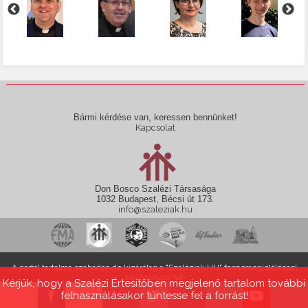
Bármi kérdése van, keressen bennünket!
Kapcsolat
Don Bosco Szalézi Társasága
1032 Budapest, Bécsi út 173.
info@szaleziak.hu
A portál tartalma szabadon,de kizárólag a "Szaléziak.HU" forrásmegjelöléssel
használható fel!
Kérjük, hogy a Szalézi Értesítőben megjelenő tartalom további
felhasználásakor tüntesse fel a forrást!