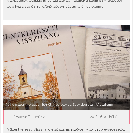
A tanácsosok továbbra is jóéjszakátokat intéznek a Szent Szív közösség
tagjaihoz a szalézi rendfőnökségen. Július 31-én este Jorge..
Péliföldszentkereszt - Ismét megjelent a Szentkereszti Visszhang
#Magyar Tartomány
2026-08-03, Hétfő
A Szentkereszti Visszhang első száma 1926-ban - pont 100 évvel ezelőtt