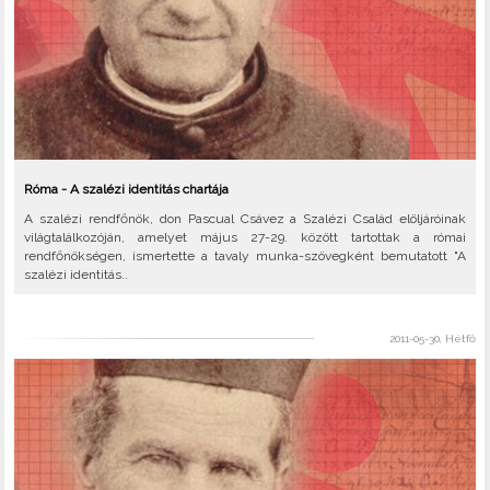
Róma - A szalézi identitás chartája
A szalézi rendfőnök, don Pascual Csávez a Szalézi Család elöljáróinak
világtalálkozóján, amelyet május 27-29. között tartottak a római
rendfőnökségen, ismertette a tavaly munka-szövegként bemutatott "A
szalézi identitás..
2011-05-30, Hétfő