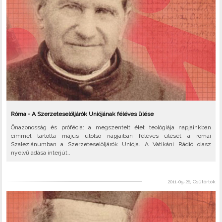
Róma - A Szerzeteselöljárók Uniójának féléves ülése
Önazonosság és prófécia: a megszentelt élet teológiája napjainkban
címmel tartotta május utolsó napjaiban féléves ülését a római
Szaleziánumban a Szerzeteselöljárók Uniója. A Vatikáni Rádió olasz
nyelvű adása interjút..
2011-05-26, Csütörtök