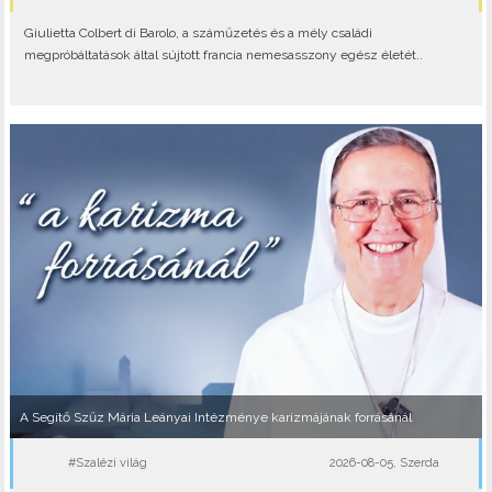
Giulietta Colbert di Barolo, a száműzetés és a mély családi
megpróbáltatások által sújtott francia nemesasszony egész életét..
A Segítő Szűz Mária Leányai Intézménye karizmájának forrásánál
#Szalézi világ
2026-08-05, Szerda