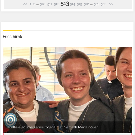
513
...
...
<<
1
2
510
511
512
514
515
516
541
542
>>
Friss hírek
Letette első szerzetesi fogadalmát Németh Márta nővér