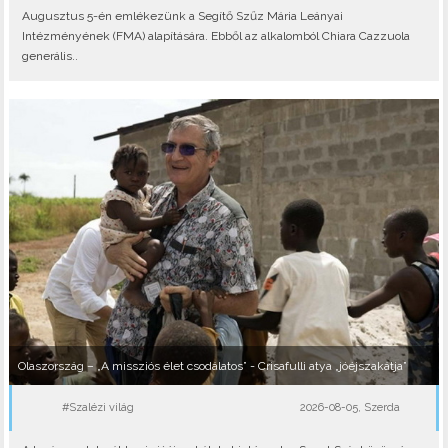
Augusztus 5-én emlékezünk a Segítő Szűz Mária Leányai
Intézményének (FMA) alapítására. Ebből az alkalomból Chiara Cazzuola
generális..
Olaszország – „A missziós élet csodálatos” - Crisafulli atya „jóéjszakátja”
#Szalézi világ
2026-08-05, Szerda