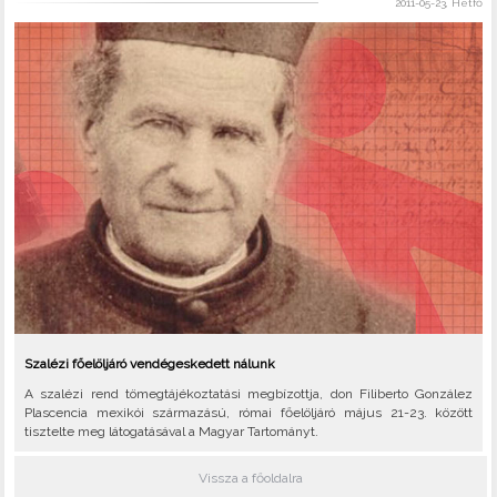
2011-05-23, Hétfő
Szalézi főelöljáró vendégeskedett nálunk
A szalézi rend tömegtájékoztatási megbízottja, don Filiberto González
Plascencia mexikói származású, római főelöljáró május 21-23. között
tisztelte meg látogatásával a Magyar Tartományt.
Vissza a főoldalra