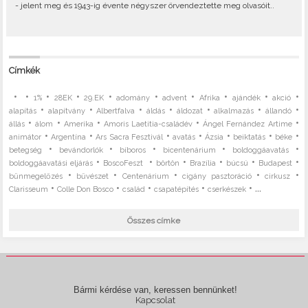
- jelent meg és 1943-ig évente négyszer örvendeztette meg olvasóit..
Címkék
•
•
•
•
•
•
•
•
•
•
1%
28EK
29.EK
adomány
advent
Afrika
ajándék
akció
•
•
•
•
•
•
•
alapítás
alapítvány
Albertfalva
áldás
áldozat
alkalmazás
állandó
•
•
•
•
•
állás
álom
Amerika
Amoris Laetitia-családév
Ángel Fernández Artime
•
•
•
•
•
•
•
animátor
Argentína
Ars Sacra Fesztivál
avatás
Ázsia
beiktatás
béke
•
•
•
•
•
betegség
bevándorlók
bíboros
bicentenárium
boldoggáavatás
•
•
•
•
•
•
boldoggáavatási eljárás
BoscoFeszt
börtön
Brazília
búcsú
Budapest
•
•
•
•
•
bűnmegelőzés
bűvészet
Centenárium
cigány pasztoráció
cirkusz
•
•
•
•
• ...
Clarisseum
Colle Don Bosco
család
csapatépítés
cserkészek
Összes címke
Bármi kérdése van, keressen bennünket!
Kapcsolat