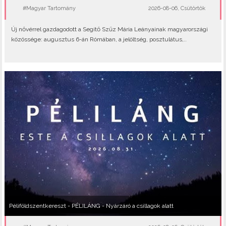
#Magyar Tartomány
2026-08-06, Csütörtök
Új nővérrel gazdagodott a Segítő Szűz Mária Leányainak magyarországi
közössége: augusztus 6-án Rómában, a jelöltség, posztulátus,..
Péliföldszentkereszt - PÉLILÁNG - Nyárzáró a csillagok alatt