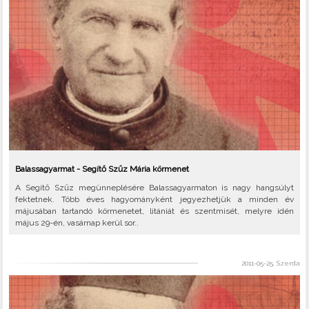
Balassagyarmat - Segítő Szűz Mária körmenet
A Segítő Szűz megünneplésére Balassagyarmaton is nagy hangsúlyt
fektetnek. Több éves hagyományként jegyezhetjük a minden év
májusában tartandó körmenetet, litániát és szentmisét, melyre idén
május 29-én, vasárnap kerül sor..
2011-05-25, Szerda