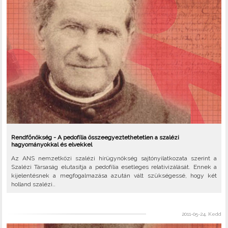
Rendfőnökség - A pedofília összeegyeztethetetlen a szalézi
hagyományokkal és elvekkel
Az ANS nemzetközi szalézi hírügynökség sajtónyilatkozata szerint a
Szalézi Társaság elutasítja a pedofília esetleges relativizálását. Ennek a
kijelentésnek a megfogalmazása azután vált szükségessé, hogy két
holland szalézi..
2011-05-24, Kedd