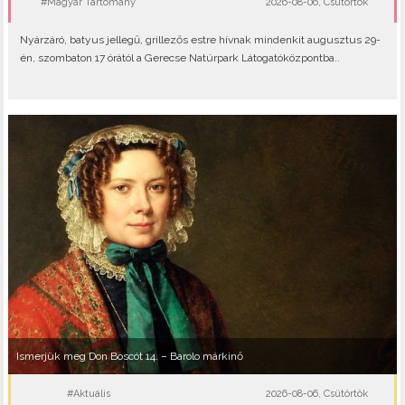
#Magyar Tartomány
2026-08-06, Csütörtök
Nyárzáró, batyus jellegű, grillezős estre hívnak mindenkit augusztus 29-
én, szombaton 17 órától a Gerecse Natúrpark Látogatóközpontba..
Ismerjük meg Don Boscót 14. – Barolo márkinő
#Aktuális
2026-08-06, Csütörtök