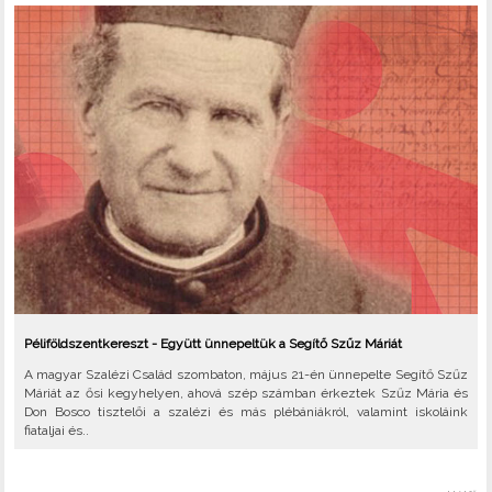
Péliföldszentkereszt - Együtt ünnepeltük a Segítő Szűz Máriát
A magyar Szalézi Család szombaton, május 21-én ünnepelte Segítő Szűz
Máriát az ősi kegyhelyen, ahová szép számban érkeztek Szűz Mária és
Don Bosco tisztelői a szalézi és más plébániákról, valamint iskoláink
fiataljai és..