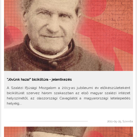
"Jövünk haza!" biciklitúra - jelentkezés
A Szalézi Ifjúsági Mozgalom a 2013-as jubileumi év előkészületeként
biciklitúrát szervez három szakaszban az első magyar szalézi intézet
helyszínétől, az olaszországi Cavagliától a magyarországi letelepedés
helyéig,..
2011-05-25, Szerda