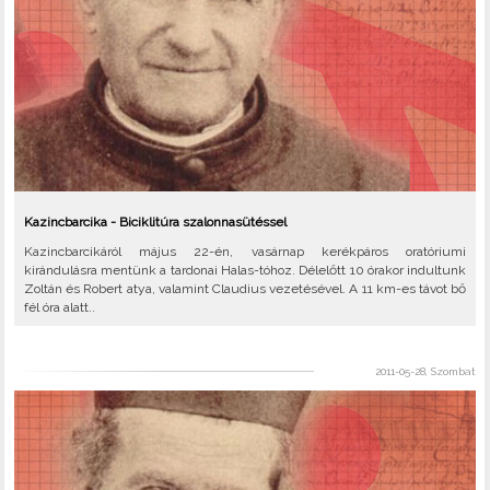
Kazincbarcika - Biciklitúra szalonnasütéssel
Kazincbarcikáról május 22-én, vasárnap kerékpáros oratóriumi
kirándulásra mentünk a tardonai Halas-tóhoz. Délelőtt 10 órakor indultunk
Zoltán és Robert atya, valamint Claudius vezetésével. A 11 km-es távot bő
fél óra alatt..
2011-05-28, Szombat