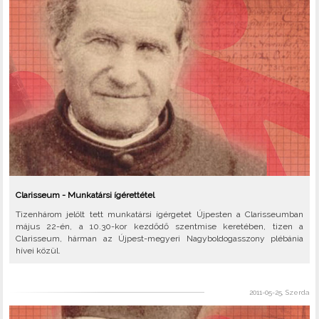
Clarisseum - Munkatársi ígérettétel
Tizenhárom jelölt tett munkatársi ígérgetet Újpesten a Clarisseumban
május 22-én, a 10.30-kor kezdődő szentmise keretében, tizen a
Clarisseum, hárman az Újpest-megyeri Nagyboldogasszony plébánia
hívei közül.
2011-05-25, Szerda