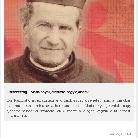
Olaszország - Mária anyai jelenléte nagy ajándék
Don Pascual Chávez szalézi rendfőnök ezt az üzenetet mondta Torinóban
az ünnepi szentmise és a körmenet előtt: "Mária anyai jelenléte nagy
ajándék mindenki számára, akik szerte a világon végzik a küldetést,
amellyel Isten..
2011-05-23, Hétfő