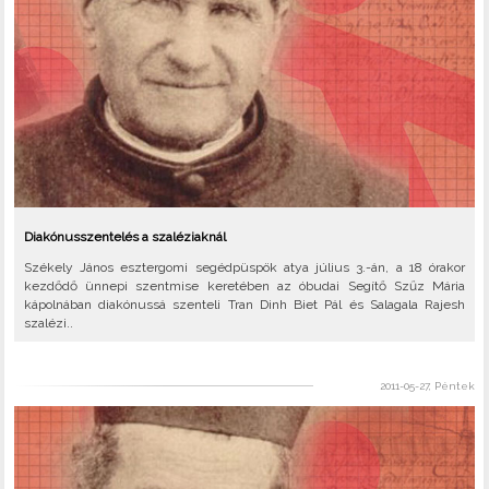
Diakónusszentelés a szaléziaknál
Székely János esztergomi segédpüspök atya július 3.-án, a 18 órakor
kezdődő ünnepi szentmise keretében az óbudai Segítő Szűz Mária
kápolnában diakónussá szenteli Tran Dinh Biet Pál és Salagala Rajesh
szalézi..
2011-05-27, Péntek