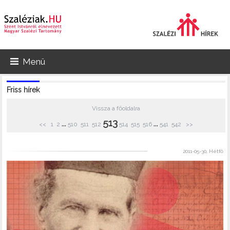
Menü
Friss hírek
Vissza a főoldalra
513
...
...
<<
1
2
510
511
512
514
515
516
541
542
>>
2011-05-30, Hétfő