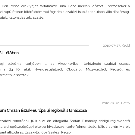
 Don Bosco ereklyéjét tartalmazó urna Hondurasban időzött. Érkezésekor a
 repülőtéren kitörő örömmel fogadta a szalézi iskolák tanulóból álló díszőrség.
giak, katonatisztek, szalézi..
2010-07-27, Kedd
l - élőben
gi plébánia kertjében ill. az Ákos-kertben tartózkodó szalézi csapat
záma 24 fő, akik Nyergesújfaluról, Óbudáról, Mogyoródról, Pécsről és
armatról érkeztek
2010-07-26, Hétfő
am Chrzan Észak-Európa új regionális tanácsosa
szalézi rendfőnök július 21-én elfogadta Stefan Turansky eddigi régióvezető
t, aki egészségügyi okokra hivatkozva kérte felmentését, július 27-én Marek
nt állítótta az Észak-Európa Szalézi Régió..