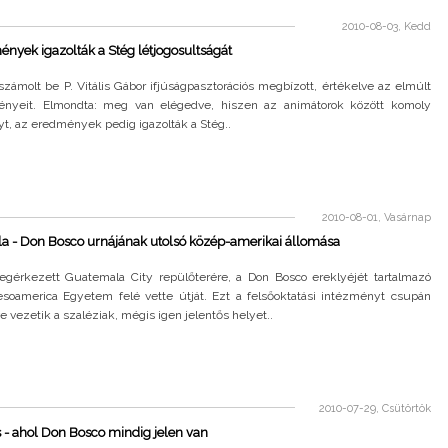
2010-08-03, Kedd
nyek igazolták a Stég létjogosultságát
számolt be P. Vitális Gábor ifjúságpasztorációs megbízott, értékelve az elmúlt
nyeit. Elmondta: meg van elégedve, hiszen az animátorok között komoly
t, az eredmények pedig igazolták a Stég..
2010-08-01, Vasárnap
a - Don Bosco urnájának utolsó közép-amerikai állomása
gérkezett Guatemala City repülőterére, a Don Bosco ereklyéjét tartalmazó
soamerica Egyetem felé vette útját. Ezt a felsőoktatási intézményt csupán
 vezetik a szaléziak, mégis igen jelentős helyet..
2010-07-29, Csütörtök
- ahol Don Bosco mindig jelen van