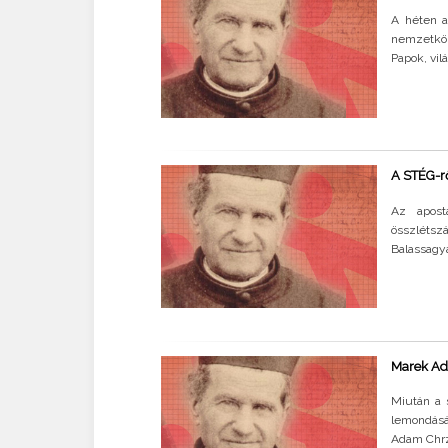
A héten a
nemzetközi
Papok, vilá
A STÉG-rő
Az aposta
összléts
Balassagy
Marek Ad
Miután a 
lemondásá
Adam Chrza