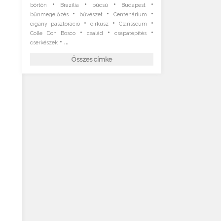
•
•
•
•
börtön
Brazília
búcsú
Budapest
•
•
•
bűnmegelőzés
bűvészet
Centenárium
•
•
•
cigány pasztoráció
cirkusz
Clarisseum
•
•
•
Colle Don Bosco
család
csapatépítés
• ...
cserkészek
Összes címke