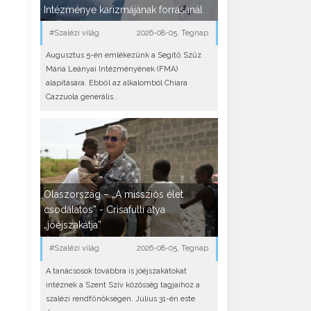
Intézménye karizmájának forrásánál
#Szalézi világ
2026-08-05, Tegnap
Augusztus 5-én emlékezünk a Segítő Szűz
Mária Leányai Intézményének (FMA)
alapítására. Ebből az alkalomból Chiara
Cazzuola generális..
Olaszország – „A missziós élet
csodálatos” - Crisafulli atya
„jóéjszakátja”
#Szalézi világ
2026-08-05, Tegnap
A tanácsosok továbbra is jóéjszakátokat
intéznek a Szent Szív közösség tagjaihoz a
szalézi rendfőnökségen. Július 31-én este