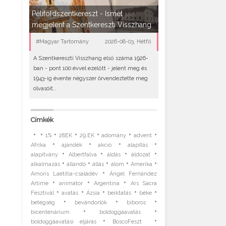
Péliföldszentkereszt - Ismét
megjelent a Szentkereszti Visszhang
#Magyar Tartomány
2026-08-03, Hétfő
A Szentkereszti Visszhang első száma 1926-
ban - pont 100 évvel ezelőtt - jelent meg és
1943-ig évente négyszer örvendeztette meg
olvasóit..
Címkék
•
•
•
•
•
•
•
1%
28EK
29.EK
adomány
advent
•
•
•
•
Afrika
ajándék
akció
alapítás
•
•
•
•
alapítvány
Albertfalva
áldás
áldozat
•
•
•
•
•
alkalmazás
állandó
állás
álom
Amerika
•
Amoris Laetitia-családév
Ángel Fernández
•
•
•
Artime
animátor
Argentína
Ars Sacra
•
•
•
•
•
Fesztivál
avatás
Ázsia
beiktatás
béke
•
•
•
betegség
bevándorlók
bíboros
•
•
bicentenárium
boldoggáavatás
•
•
boldoggáavatási eljárás
BoscoFeszt