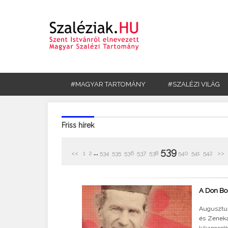
#MAGYAR TARTOMÁNY
#SZALÉZI VILÁG
Friss hírek
539
...
<<
1
2
534
535
536
537
538
540
541
542
>>
A Don Bos
Augusztus
és Zeneka
kikapcsoló