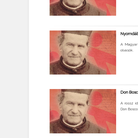
Nyomdában
A Magyar 
olvasók.
Don Bosc
A rossz i
Don Bosco 