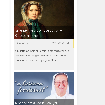
Ismerjük meg Don Boscót 14. –
Barolo márkinő
#Aktuális
2026-08-06, Ma
Giulietta Colbert di Barolo, a száműzetés és a
mély családi megpróbáltatások által sújtott
francia nemesasszony egész életét..
A Segítő Szűz Mária Leányai