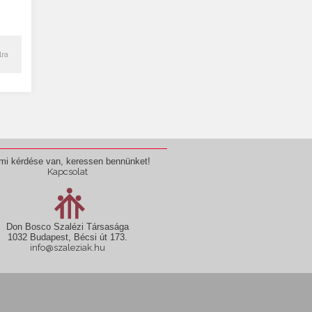
lra
mi kérdése van, keressen bennünket!
Kapcsolat
Don Bosco Szalézi Társasága
1032 Budapest, Bécsi út 173.
info@szaleziak.hu