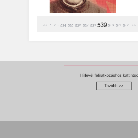
539
...
<<
1
2
534
535
536
537
538
540
541
542
>>
Hírlevél feliratkozáshoz kattintso
Tovább >>