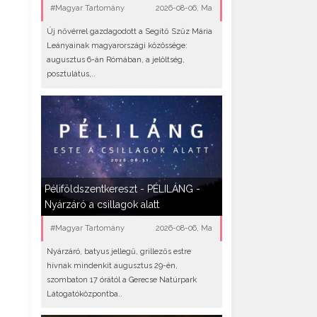
#Magyar Tartomány
2026-08-06, Ma
Új nővérrel gazdagodott a Segítő Szűz Mária
Leányainak magyarországi közössége:
augusztus 6-án Rómában, a jelöltség,
posztulátus,..
Péliföldszentkereszt - PÉLILÁNG -
Nyárzáró a csillagok alatt
#Magyar Tartomány
2026-08-06, Ma
Nyárzáró, batyus jellegű, grillezős estre
hívnak mindenkit augusztus 29-én,
szombaton 17 órától a Gerecse Natúrpark
Látogatóközpontba..