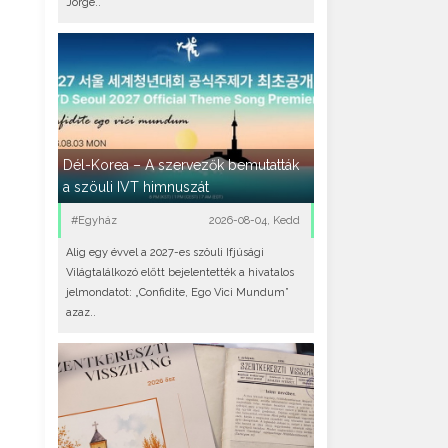
Jorge..
Dél-Korea – A szervezők bemutatták
a szöuli IVT himnuszát
#Egyház
2026-08-04, Kedd
Alig egy évvel a 2027-es szöuli Ifjúsági
Világtalálkozó előtt bejelentették a hivatalos
jelmondatot: „Confidite, Ego Vici Mundum”
azaz..