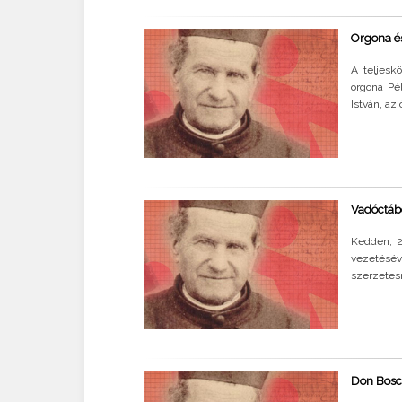
Orgona é
A teljesk
orgona Pé
István, az
Vadóctábo
Kedden, 2
vezetésé
szerzetes
Don Bosc