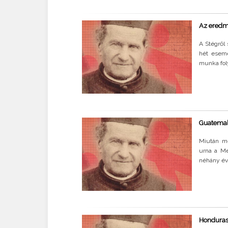
Az eredmé
A Stégről 
hét esemé
munka foly
Guatemal
Miután me
urna a Me
néhány éve
Honduras 