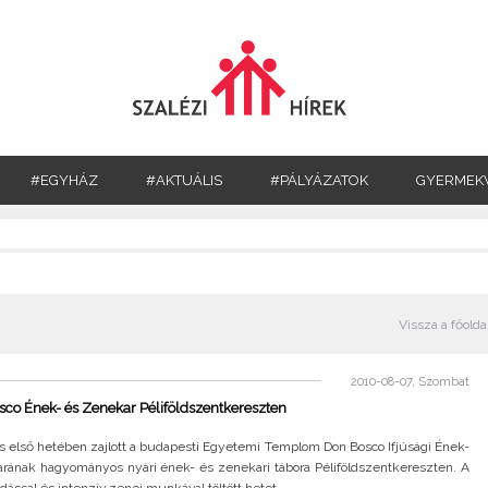
#EGYHÁZ
#AKTUÁLIS
#PÁLYÁZATOK
GYERMEK
Vissza a főolda
2010-08-07, Szombat
co Ének- és Zenekar Péliföldszentkereszten
 első hetében zajlott a budapesti Egyetemi Templom Don Bosco Ifjúsági Ének-
rának hagyományos nyári ének- és zenekari tábora Péliföldszentkereszten. A
dással és intenzív zenei munkával töltött hetet..