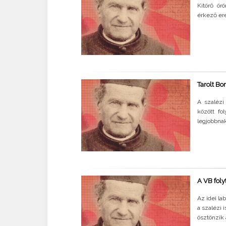
Kitörő ör
érkező ere
Tarolt B
A szalézi
között fo
legjobbna
A VB foly
Az idei la
a szalézi 
ösztönzik a