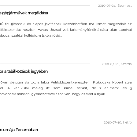
2010-07-24, Szombat
s gépjárművek megáldása
örű felújításnak és alapos javításnak köszönhetően ma ismét megszólalt az
liföldszentke-reszten. Havasi József volt tartományfőnök áldása után Lendvai
 óbudai szalézi kollégium lakója rövid..
2010-07-21, Szerda
r a találkozások jegyében
0-án délután startolt a tábor Péliföldszentkereszten Kukuczka Robert atya
vel. A kánikulai meleg itt sem kímél senkit, de 7 animátor és 3
növendék minden igyekezetével azon van, hogy ezeket a nyári..
2010-07-19, Hétfő
o urnája Panamában