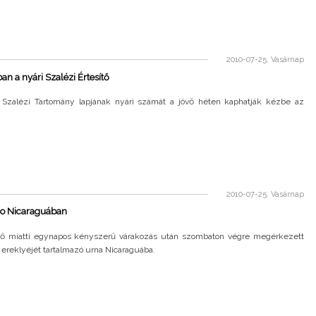
2010-07-25, Vasárnap
 a nyári Szalézi Értesítő
Szalézi Tartomány lapjának nyári számát a jövő héten kaphatják kézbe az
2010-07-25, Vasárnap
o Nicaraguában
dő miatti egynapos kényszerű várakozás után szombaton végre megérkezett
ereklyéjét tartalmazó urna Nicaraguába.