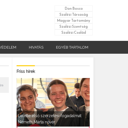
Don Bosco
Szalézi Társaság
Magyar Tartomány
Szalézi Szentség
Szalézi Család
VÉDELEM
HIVATÁS
EGYÉB TARTALOM
Friss hírek
lra
Letette első szerzetesi fogadalmát
Németh Márta nővér