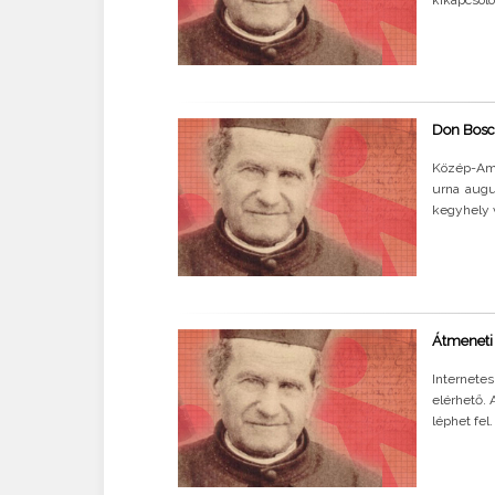
Don Bosc
Közép-Ame
urna augu
kegyhely v
Átmeneti
Internete
elérhető.
léphet fel