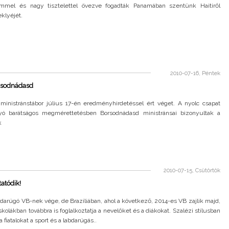
ömmel és nagy tisztelettel övezve fogadták Panamában szentünk Haitiről
klyéjét.
2010-07-16, Péntek
orsodnádasd
 ministránstábor július 17-én eredményhirdetéssel ért véget. A nyolc csapat
lyó barátságos megmérettetésben Borsodnádasd ministránsai bizonyultak a
k
2010-07-15, Csütörtök
tatódik!
bdarúgó VB-nek vége, de Brazíliában, ahol a következő, 2014-es VB zajlik majd,
iskolákban továbbra is foglalkoztatja a nevelőket és a diákokat. Szalézi stílusban
 fiatalokat a sport és a labdarúgás..