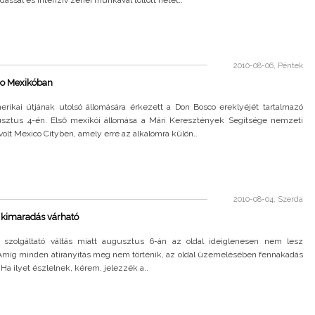
2010-08-06, Péntek
o Mexikóban
rikai útjának utolsó állomására érkezett a Don Bosco ereklyéjét tartalmazó
sztus 4-én. Első mexikói állomása a Mári Keresztények Segítsége nemzeti
olt Mexico Cityben, amely erre az alkalomra külön..
2010-08-04, Szerda
 kimaradás várható
s szolgáltató váltás miatt augusztus 6-án az oldal ideiglenesen nem lesz
 Amíg minden átirányítás meg nem történik, az oldal üzemelésében fennakadás
. Ha ilyet észlelnek, kérem, jelezzék a..