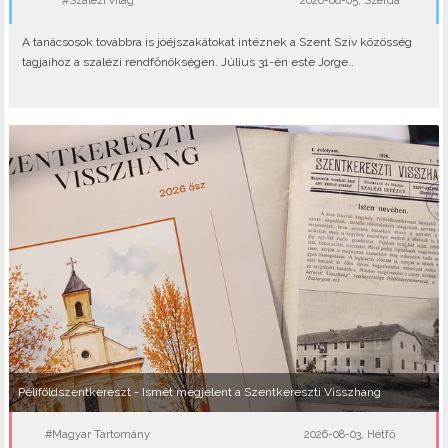
#Szalézi világ
2026-08-05, Szerda
A tanácsosok továbbra is jóéjszakátokat intéznek a Szent Szív közösség
tagjaihoz a szalézi rendfőnökségen. Július 31-én este Jorge..
Péliföldszentkereszt - Ismét megjelent a Szentkereszti Visszhang
#Magyar Tartomány
2026-08-03, Hétfő