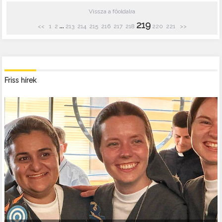
Vissza a főoldalra
219
...
<<
1
2
213
214
215
216
217
218
220
221
>>
Friss hírek