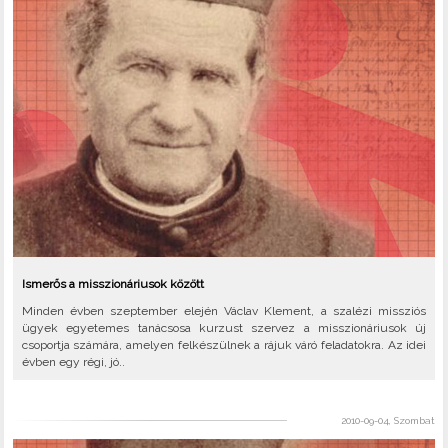
Ismerős a misszionáriusok között
Minden évben szeptember elején Václav Klement, a szalézi missziós
ügyek egyetemes tanácsosa kurzust szervez a misszionáriusok új
csoportja számára, amelyen felkészülnek a rájuk váró feladatokra. Az idei
évben egy régi, jó..
2010-09-04, Szombat