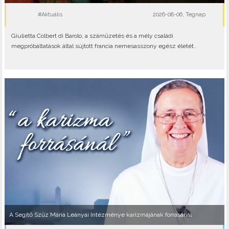
#Aktuális
2026-08-06, Tegnap
Giulietta Colbert di Barolo, a száműzetés és a mély családi
megpróbáltatások által sújtott francia nemesasszony egész életét..
A Segítő Szűz Mária Leányai Intézménye karizmájának forrásánál