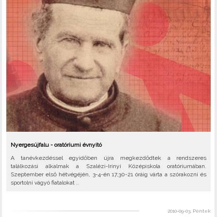
Nyergesújfalu - oratóriumi évnyitó
A tanévkezdéssel egyidőben újra megkezdődtek a rendszeres
találkozási alkalmak a Szalézi-Irinyi Középiskola oratóriumában.
Szeptember első hétvégéjén, 3-4-én 17,30-21 óráig várta a szórakozni és
sportolni vágyó fiatalokat ..
2010-09-03, Péntek