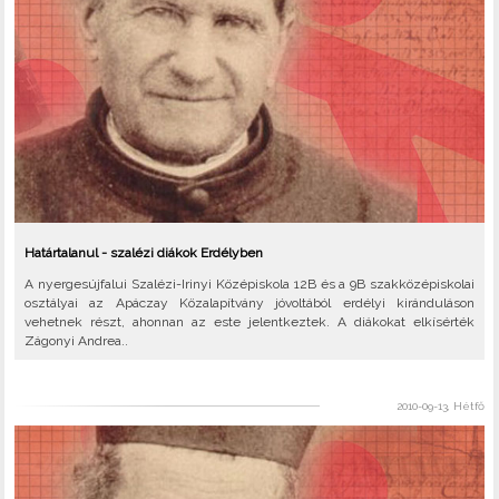
Határtalanul - szalézi diákok Erdélyben
A nyergesújfalui Szalézi-Irinyi Középiskola 12B és a 9B szakközépiskolai
osztályai az Apáczay Közalapítvány jóvoltából erdélyi kiránduláson
vehetnek részt, ahonnan az este jelentkeztek. A diákokat elkísérték
Zágonyi Andrea..
2010-09-13, Hétfő