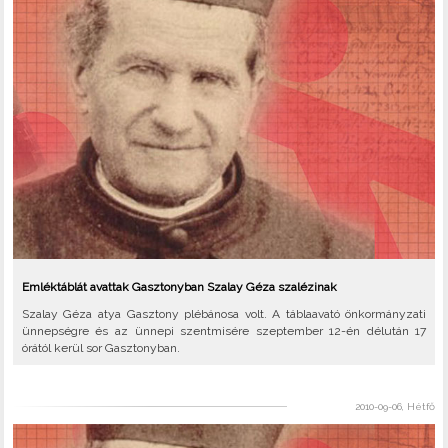
Emléktáblát avattak Gasztonyban Szalay Géza szalézinak
Szalay Géza atya Gasztony plébánosa volt. A táblaavató önkormányzati
ünnepségre és az ünnepi szentmisére szeptember 12-én délután 17
órától kerül sor Gasztonyban.
2010-09-06, Hétfő