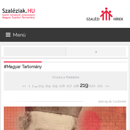
Menü
>
#Magyar Tartomány
Vissza a főoldalra
219
...
<<
1
2
213
214
215
216
217
218
220
221
>>
2010-09-16, Csütörtök