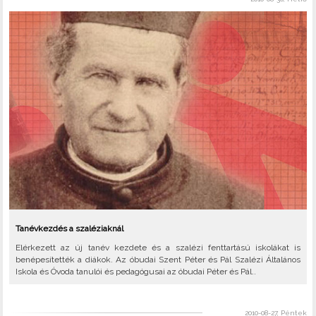
Tanévkezdés a szaléziaknál
Elérkezett az új tanév kezdete és a szalézi fenttartású iskolákat is
benépesítették a diákok. Az óbudai Szent Péter és Pál Szalézi Általános
Iskola és Óvoda tanulói és pedagógusai az óbudai Péter és Pál..
2010-08-27, Péntek