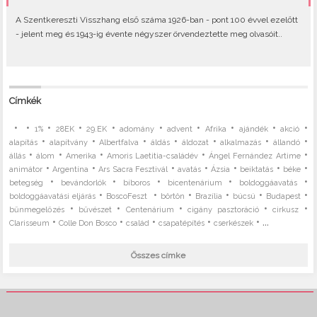
A Szentkereszti Visszhang első száma 1926-ban - pont 100 évvel ezelőtt
- jelent meg és 1943-ig évente négyszer örvendeztette meg olvasóit..
Címkék
•
•
•
•
•
•
•
•
•
•
1%
28EK
29.EK
adomány
advent
Afrika
ajándék
akció
•
•
•
•
•
•
•
alapítás
alapítvány
Albertfalva
áldás
áldozat
alkalmazás
állandó
•
•
•
•
•
állás
álom
Amerika
Amoris Laetitia-családév
Ángel Fernández Artime
•
•
•
•
•
•
•
animátor
Argentína
Ars Sacra Fesztivál
avatás
Ázsia
beiktatás
béke
•
•
•
•
•
betegség
bevándorlók
bíboros
bicentenárium
boldoggáavatás
•
•
•
•
•
•
boldoggáavatási eljárás
BoscoFeszt
börtön
Brazília
búcsú
Budapest
•
•
•
•
•
bűnmegelőzés
bűvészet
Centenárium
cigány pasztoráció
cirkusz
•
•
•
•
• ...
Clarisseum
Colle Don Bosco
család
csapatépítés
cserkészek
Összes címke