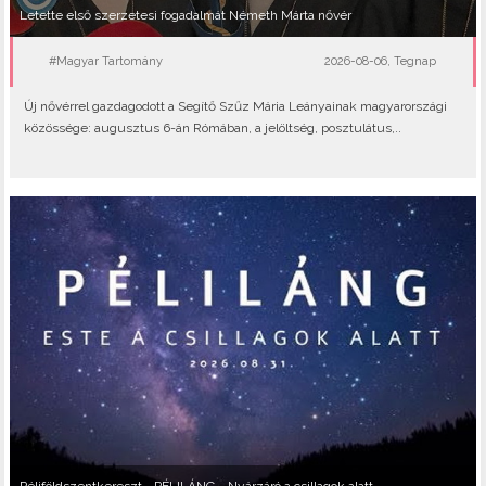
Letette első szerzetesi fogadalmát Németh Márta nővér
#Magyar Tartomány
2026-08-06, Tegnap
Új nővérrel gazdagodott a Segítő Szűz Mária Leányainak magyarországi
közössége: augusztus 6-án Rómában, a jelöltség, posztulátus,..