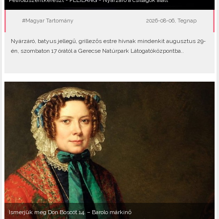
Péliföldszentkereszt - PÉLILÁNG - Nyárzáró a csillagok alatt
#Magyar Tartomány
2026-08-06, Tegnap
Nyárzáró, batyus jellegű, grillezős estre hívnak mindenkit augusztus 29-
én, szombaton 17 órától a Gerecse Natúrpark Látogatóközpontba..
Ismerjük meg Don Boscót 14. – Barolo márkinő