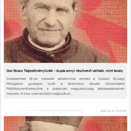
Don Bosco Teljesítménytúrák - dupla annyi résztvevő várható, mint tavaly
Szeptember 18-án második alkalommal rendez a Szalézi ifjúsági
Mozgalom gyalogos túrát a tartomány óbudai központjától
Péliföldszentkeresztre, a szaléziak magyarországi letelepedésének
helyére. A túra szervezőitől megtudtuk,..
2010-09-11, Szombat