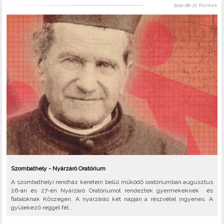
2010-08-27, Péntek
Szombathely - Nyárzáró Oratórium
A szombathelyi rendház keretein belül működő oratóriumban augusztus
26-án és 27-én Nyárzáró Oratóriumot rendeztek gyermekeknek és
fiataloknak Kőszegen. A nyárzárás két napján a részvétel ingyenes. A
gyülekező reggel fél..