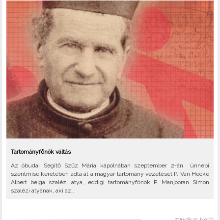
Tartományfőnök váltás
Az óbudai Segítő Szűz Mária kápolnában szeptember 2-án ünnepi
szentmise keretében adta át a magyar tartomány vezetését P. Van Hecke
Albert belga szalézi atya, eddigi tartományfőnök P. Manjooran Simon
szalézi atyának, aki az..
2010-08-30, Hétfő