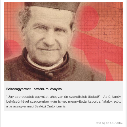
Balassagyarmat - oratóriumi évnyitó
"Úgy szeressétek egymást, ahogyan én szerettelek titeket!" - Az új tanév
beköszöntével szeptember 3-án ismét megnyitotta kapuit a fiatalok előtt
a balassagyarmati Szalézi Oratórium is.
2010-09-02, Csütörtök