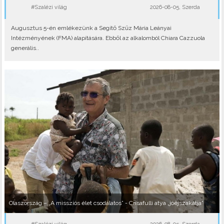
#Szalézi világ
2026-08-05, Szerda
Augusztus 5-én emlékezünk a Segítő Szűz Mária Leányai
Intézményének (FMA) alapítására. Ebből az alkalomból Chiara Cazzuola
generális..
Olaszország – „A missziós élet csodálatos” - Crisafulli atya „jóéjszakátja”