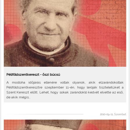
Péliföldszentkereszt - őszi búcsú
A mostoha időjárás ellenére voltak olyanok, akik elzarándokoltak
Péliföldszentkeresztre szeptember 11-én, hogy leróják tiszteletüket a
Szent Kereszt előtt. Lehet, hogy sokak zarándokló kedvét elvette az eső,
de akik mégis..
2010-09-11, Szombat