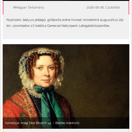
#Magyar Tartomány
2026-08-06, Csütörtök
Nyárzáró, batyus jellegű, grillezős estre hívnak mindenkit augusztus 29-
én, szombaton 17 órától a Gerecse Natúrpark Látogatóközpontba..
Ismerjük meg Don Boscót 14. – Barolo márkinő