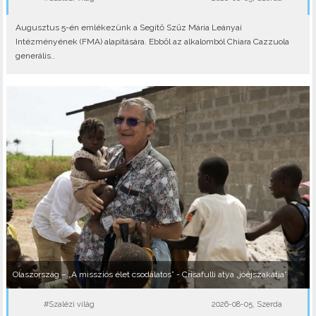
Augusztus 5-én emlékezünk a Segítő Szűz Mária Leányai
Intézményének (FMA) alapítására. Ebből az alkalomból Chiara Cazzuola
generális..
Olaszország – „A missziós élet csodálatos” - Crisafulli atya „jóéjszakátja”
#Szalézi világ
2026-08-05, Szerda