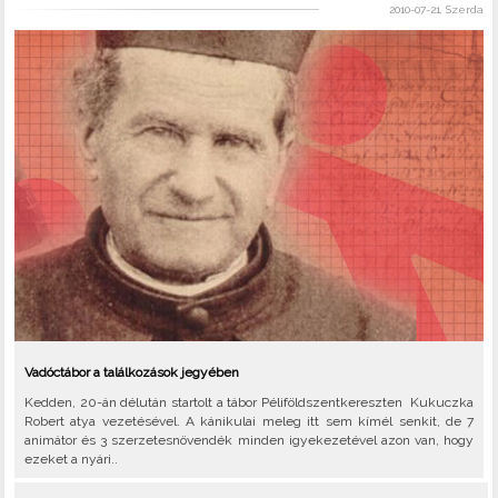
2010-07-21, Szerda
Vadóctábor a találkozások jegyében
Kedden, 20-án délután startolt a tábor Péliföldszentkereszten Kukuczka
Robert atya vezetésével. A kánikulai meleg itt sem kímél senkit, de 7
animátor és 3 szerzetesnövendék minden igyekezetével azon van, hogy
ezeket a nyári..