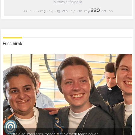
Vissza a főoldalra
220
...
<<
1
2
213
214
215
216
217
218
219
221
>>
Friss hírek
Letette első szerzetesi fogadalmát Németh Márta nővér