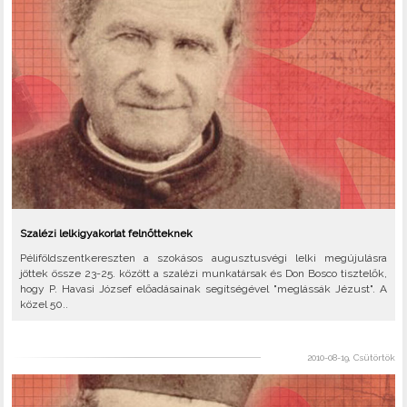
Szalézi lelkigyakorlat felnőtteknek
Péliföldszentkereszten a szokásos augusztusvégi lelki megújulásra
jöttek össze 23-25. között a szalézi munkatársak és Don Bosco tisztelők,
hogy P. Havasi József előadásainak segítségével "meglássák Jézust". A
közel 50..
2010-08-19, Csütörtök