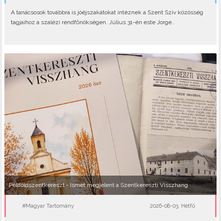
A tanácsosok továbbra is jóéjszakátokat intéznek a Szent Szív közösség
tagjaihoz a szalézi rendfőnökségen. Július 31-én este Jorge..
Péliföldszentkereszt - Ismét megjelent a Szentkereszti Visszhang
#Magyar Tartomány
2026-08-03, Hétfő