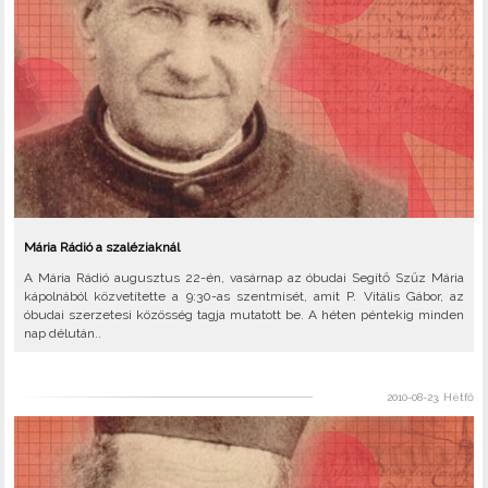
Mária Rádió a szaléziaknál
A Mária Rádió augusztus 22-én, vasárnap az óbudai Segítő Szűz Mária
kápolnából közvetítette a 9:30-as szentmisét, amit P. Vitális Gábor, az
óbudai szerzetesi közösség tagja mutatott be. A héten péntekig minden
nap délután..
2010-08-23, Hétfő