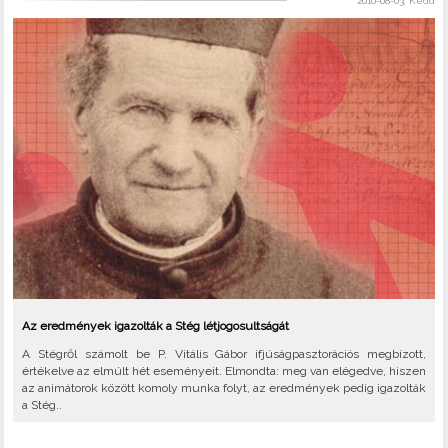
2010-08-03, Kedd
Az eredmények igazolták a Stég létjogosultságát
A Stégről számolt be P. Vitális Gábor ifjúságpasztorációs megbízott,
értékelve az elmúlt hét eseményeit. Elmondta: meg van elégedve, hiszen
az animátorok között komoly munka folyt, az eredmények pedig igazolták
a Stég..