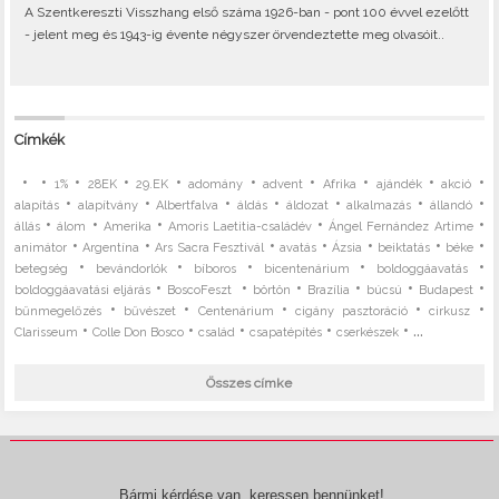
A Szentkereszti Visszhang első száma 1926-ban - pont 100 évvel ezelőtt
- jelent meg és 1943-ig évente négyszer örvendeztette meg olvasóit..
Címkék
•
•
•
•
•
•
•
•
•
•
1%
28EK
29.EK
adomány
advent
Afrika
ajándék
akció
•
•
•
•
•
•
•
alapítás
alapítvány
Albertfalva
áldás
áldozat
alkalmazás
állandó
•
•
•
•
•
állás
álom
Amerika
Amoris Laetitia-családév
Ángel Fernández Artime
•
•
•
•
•
•
•
animátor
Argentína
Ars Sacra Fesztivál
avatás
Ázsia
beiktatás
béke
•
•
•
•
•
betegség
bevándorlók
bíboros
bicentenárium
boldoggáavatás
•
•
•
•
•
•
boldoggáavatási eljárás
BoscoFeszt
börtön
Brazília
búcsú
Budapest
•
•
•
•
•
bűnmegelőzés
bűvészet
Centenárium
cigány pasztoráció
cirkusz
•
•
•
•
• ...
Clarisseum
Colle Don Bosco
család
csapatépítés
cserkészek
Összes címke
Bármi kérdése van, keressen bennünket!