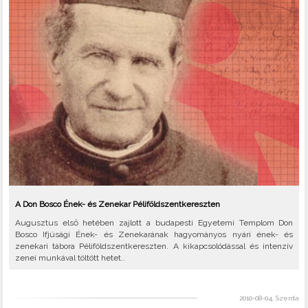
A Don Bosco Ének- és Zenekar Péliföldszentkereszten
Augusztus első hetében zajlott a budapesti Egyetemi Templom Don
Bosco Ifjúsági Ének- és Zenekarának hagyományos nyári ének- és
zenekari tábora Péliföldszentkereszten. A kikapcsolódással és intenzív
zenei munkával töltött hetet..
2010-08-04, Szerda