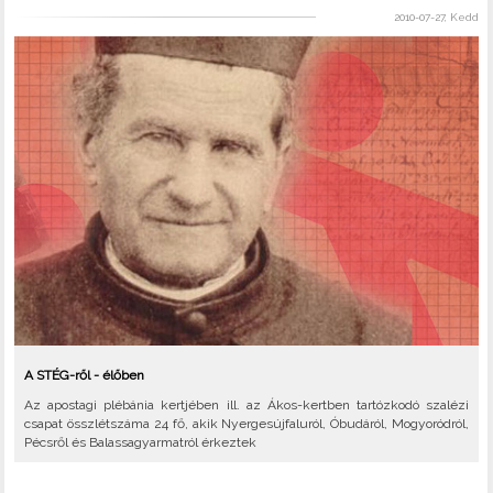
2010-07-27, Kedd
A STÉG-ről - élőben
Az apostagi plébánia kertjében ill. az Ákos-kertben tartózkodó szalézi
csapat összlétszáma 24 fő, akik Nyergesújfaluról, Óbudáról, Mogyoródról,
Pécsről és Balassagyarmatról érkeztek