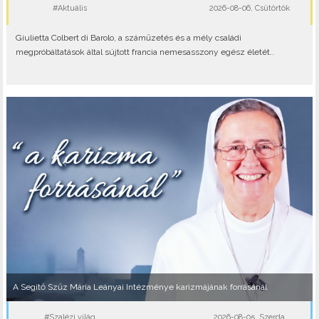
#Aktuális
2026-08-06, Csütörtök
Giulietta Colbert di Barolo, a száműzetés és a mély családi
megpróbáltatások által sújtott francia nemesasszony egész életét..
A Segítő Szűz Mária Leányai Intézménye karizmájának forrásánál
#Szalézi világ
2026-08-05, Szerda