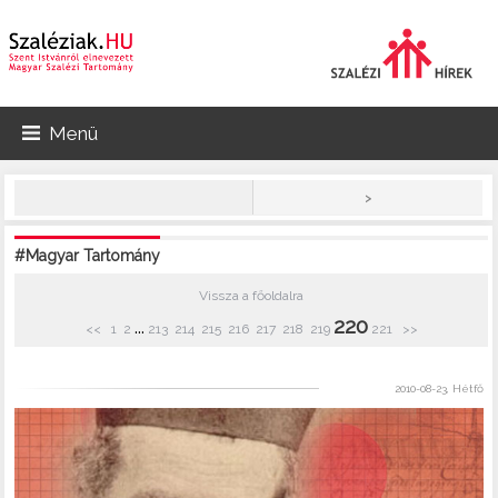
Menü
>
#Magyar Tartomány
Vissza a főoldalra
220
...
<<
1
2
213
214
215
216
217
218
219
221
>>
2010-08-23, Hétfő