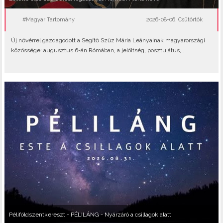
#Magyar Tartomány
2026-08-06, Csütörtök
Új nővérrel gazdagodott a Segítő Szűz Mária Leányainak magyarországi
közössége: augusztus 6-án Rómában, a jelöltség, posztulátus,..
Péliföldszentkereszt - PÉLILÁNG - Nyárzáró a csillagok alatt