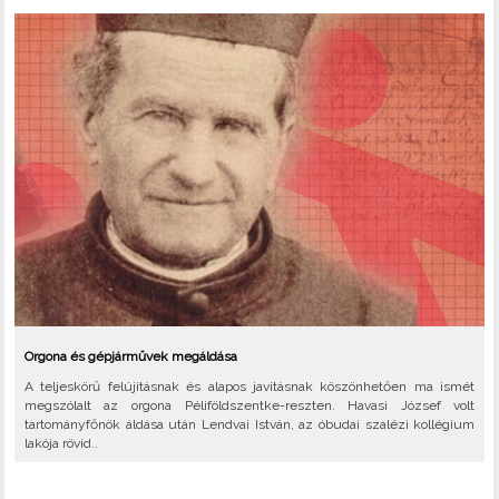
Orgona és gépjárművek megáldása
A teljeskörű felújításnak és alapos javításnak köszönhetően ma ismét
megszólalt az orgona Péliföldszentke-reszten. Havasi József volt
tartományfőnök áldása után Lendvai István, az óbudai szalézi kollégium
lakója rövid..