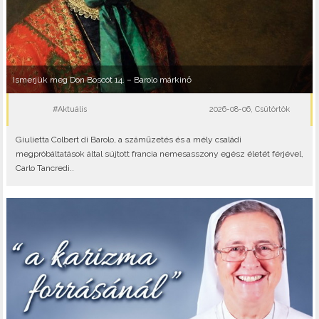
Ismerjük meg Don Boscót 14. – Barolo márkinő
#Aktuális
2026-08-06, Csütörtök
Giulietta Colbert di Barolo, a száműzetés és a mély családi
megpróbáltatások által sújtott francia nemesasszony egész életét férjével,
Carlo Tancredi..