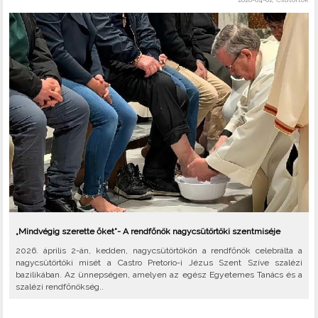
„Mindvégig szerette őket”- A rendfőnök nagycsütörtöki szentmiséje
2026. április 2-án, kedden, nagycsütörtökön a rendfőnök celebrálta a
nagycsütörtöki misét a Castro Pretorio-i Jézus Szent Szíve szalézi
bazilikában. Az ünnepségen, amelyen az egész Egyetemes Tanács és a
szalézi rendfőnökség..