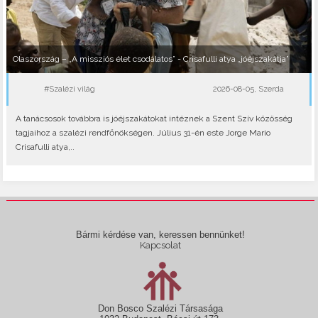
Olaszország – „A missziós élet csodálatos” - Crisafulli atya „jóéjszakátja”
#Szalézi világ
2026-08-05, Szerda
A tanácsosok továbbra is jóéjszakátokat intéznek a Szent Szív közösség
tagjaihoz a szalézi rendfőnökségen. Július 31-én este Jorge Mario
Crisafulli atya,..
Bármi kérdése van, keressen bennünket!
Kapcsolat
Don Bosco Szalézi Társasága