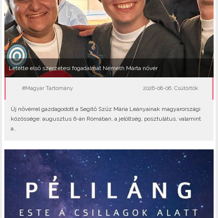
Letette első szerzetesi fogadalmát Németh Márta nővér
#Magyar Tartomány
2026-08-06, Csütörtök
Új nővérrel gazdagodott a Segítő Szűz Mária Leányainak magyarországi
közössége: augusztus 6-án Rómában, a jelöltség, posztulátus, valamint
a..