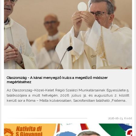
Olaszország - A kánai menyegző kulcs a megelőző módszer
megértéséhez
Az Olaszország–Közel-Kelet Régió Szalézi Munkatársainak Egyesülete 5.
találkozójára a múlt hétvégén, 2026. július 31. és augusztus 2. között
került sor a Róma – Málta külvárosában, Sacrofanóban található „Fraterna..
2026-06-23, Kedd