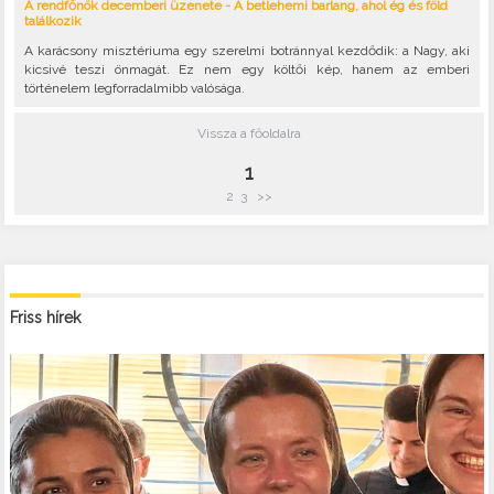
A rendfőnök decemberi üzenete - A betlehemi barlang, ahol ég és föld
találkozik
A karácsony misztériuma egy szerelmi botránnyal kezdődik: a Nagy, aki
kicsivé teszi önmagát. Ez nem egy költői kép, hanem az emberi
történelem legforradalmibb valósága.
Vissza a főoldalra
1
2
3
>>
Friss hírek