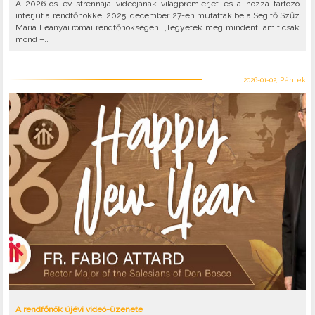
A 2026-os év strennája videójának világpremierjét és a hozzá tartozó
interjút a rendfőnökkel 2025. december 27-én mutatták be a Segítő Szűz
Mária Leányai római rendfőnökségén, „Tegyetek meg mindent, amit csak
mond –..
2026-01-02, Péntek
A rendfőnök újévi videó-üzenete