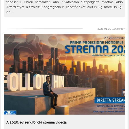
február 1. Chieri városában, ahol hivatalosan díszpolgárrá avatták Fabio
Attard atyát, a Szalézi Kongregáció 11. rendfőnökét, akit 2025. március 25-
én..
2026-01-01, Csütörtök
A 2026. évi rendfőnöki strenna videója