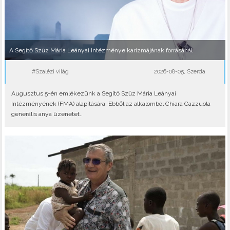
A Segítő Szűz Mária Leányai Intézménye karizmájának forrásánál
#Szalézi világ
2026-08-05, Szerda
Augusztus 5-én emlékezünk a Segítő Szűz Mária Leányai
Intézményének (FMA) alapítására. Ebből az alkalomból Chiara Cazzuola
generális anya üzenetet..