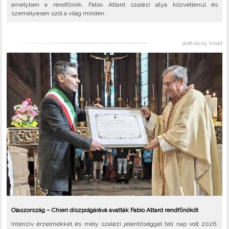
amelyben a rendfőnök, Fabio Attard szalézi atya közvetlenül és
személyesen szól a világ minden..
2026-02-03, Kedd
Olaszország – Chieri díszpolgárává avatták Fabio Attard rendfőnököt
Intenzív érzelmekkel és mély szalézi jelentőséggel teli nap volt 2026.