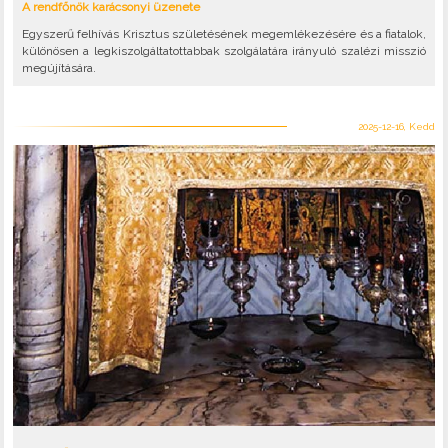
A rendfőnök karácsonyi üzenete
Egyszerű felhívás Krisztus születésének megemlékezésére és a fiatalok,
különösen a legkiszolgáltatottabbak szolgálatára irányuló szalézi misszió
megújítására.
2025-12-16, Kedd