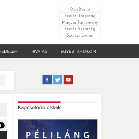
Don Bosco
Szalézi Társaság
Magyar Tartomány
Szalézi Szentség
Szalézi Család
VÉDELEM
HIVATÁS
EGYÉB TARTALOM
Kapcsolódó cikkek