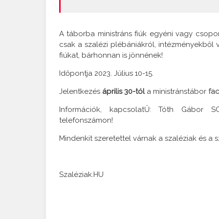
A táborba ministráns fiúk egyéni vagy csopor
csak a szalézi plébániákról, intézményekből vá
fiúkat, bárhonnan is jönnének!
Időpontja 2023. Július 10-15.
Jelentkezés
április 30-tól
a ministránstábor
fa
Információk, kapcsolatŰ: Tóth Gábor S
telefonszámon!
Mindenkit szeretettel várnak a szaléziak és a 
Szaléziak.HU