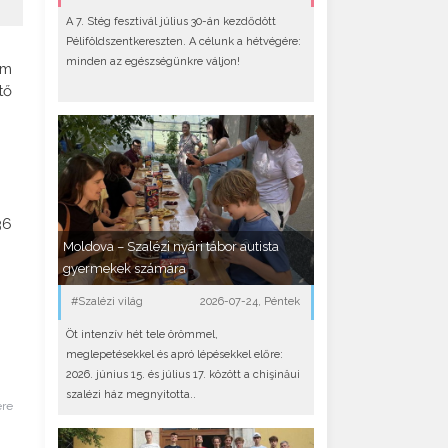
A 7. Stég fesztivál július 30-án kezdődött
Péliföldszentkereszten. A célunk a hétvégére:
minden az egészségünkre váljon!
em
tő
36
Moldova – Szalézi nyári tábor autista
gyermekek számára
#Szalézi világ
2026-07-24, Péntek
Öt intenzív hét tele örömmel,
meglepetésekkel és apró lépésekkel előre:
2026. június 15. és július 17. között a chişinăui
szalézi ház megnyitotta..
ére