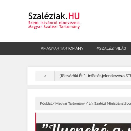
#MAGYAR TARTOMÁNY
#SZALÉZI VILÁG
<
„Tölts örökLÉt!” - Infók és jelentkezés a S
Főoldal
/
Magyar Tartomány
/ 29. Szalézi Ministránstáb