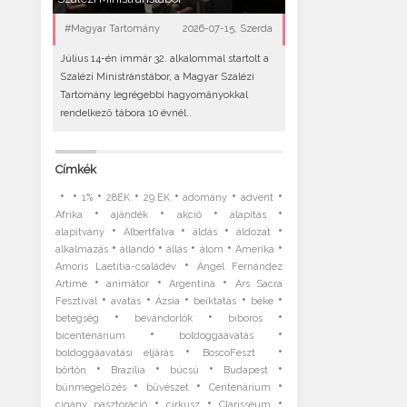
#Magyar Tartomány
2026-07-15, Szerda
Július 14-én immár 32. alkalommal startolt a
Szalézi Ministránstábor, a Magyar Szalézi
Tartomány legrégebbi hagyományokkal
rendelkező tábora 10 évnél..
Címkék
•
•
•
•
•
•
•
1%
28EK
29.EK
adomány
advent
•
•
•
•
Afrika
ajándék
akció
alapítás
•
•
•
•
alapítvány
Albertfalva
áldás
áldozat
•
•
•
•
•
alkalmazás
állandó
állás
álom
Amerika
•
Amoris Laetitia-családév
Ángel Fernández
•
•
•
Artime
animátor
Argentína
Ars Sacra
•
•
•
•
•
Fesztivál
avatás
Ázsia
beiktatás
béke
•
•
•
betegség
bevándorlók
bíboros
•
•
bicentenárium
boldoggáavatás
•
•
boldoggáavatási eljárás
BoscoFeszt
•
•
•
•
börtön
Brazília
búcsú
Budapest
•
•
•
bűnmegelőzés
bűvészet
Centenárium
•
•
•
cigány pasztoráció
cirkusz
Clarisseum