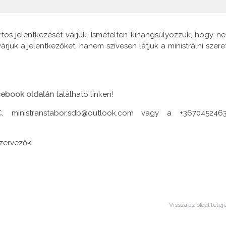
tos jelentkezését várjuk. Ismételten kihangsúlyozzuk, hogy n
rjuk a jelentkezőket, hanem szívesen látjuk a ministrálni szere
cebook oldalán
található linken!
C, ministranstabor.sdb@outlook.com vagy a +367045246
szervezők!
Vissza az oldal tetej