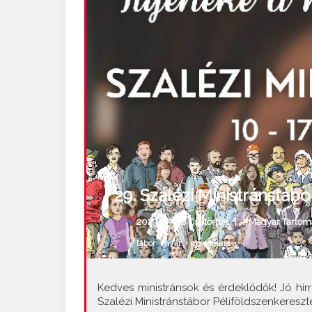
29. Szalézi Ministránstáb
2023-03-30 Csütörtök |
#Magyar Tartom
tábor
•
nyár
•
ministráns
•
Kedves ministránsok és érdeklődők! Jó hír
Szalézi Ministránstábor Péliföldszenkereszt