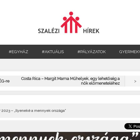
#EGYHÁZ
#AKTUÁLIS
#PÁLYÁZATOK
GYERMEK
Costa Rica – Margit Mama Műhelyek, egy lehetőség a
>
TÉG-re
nők előmeneteléhez
or 2023 – „Ilyeneké a mennyek országa”