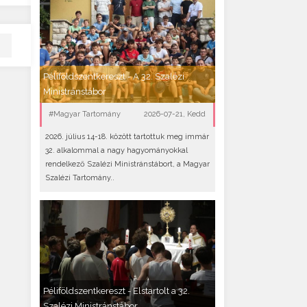
Péliföldszentkereszt - A 32. Szalézi
Ministránstábor
#Magyar Tartomány
2026-07-21, Kedd
2026. július 14-18. között tartottuk meg immár
32. alkalommal a nagy hagyományokkal
rendelkező Szalézi Ministránstábort, a Magyar
Szalézi Tartomány..
Péliföldszentkereszt - Elstartolt a 32.
Szalézi Ministránstábor