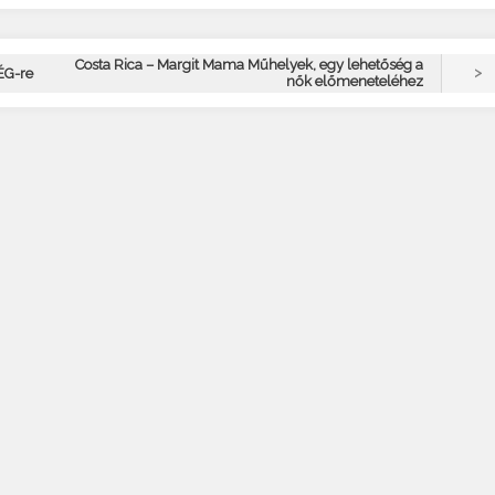
Costa Rica – Margit Mama Műhelyek, egy lehetőség a
>
TÉG-re
nők előmeneteléhez