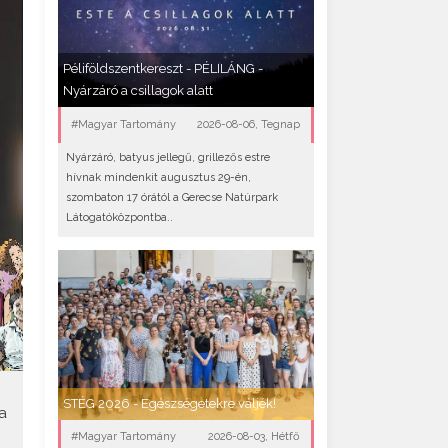
Péliföldszentkereszt - PÉLILÁNG -
Nyárzáró a csillagok alatt
#Magyar Tartomány
2026-08-06, Tegnap
Nyárzáró, batyus jellegű, grillezős estre
hívnak mindenkit augusztus 29-én,
szombaton 17 órától a Gerecse Natúrpark
Látogatóközpontba..
STÉG 2026 - Egészségetekre váljék!
a
#Magyar Tartomány
2026-08-03, Hétfő