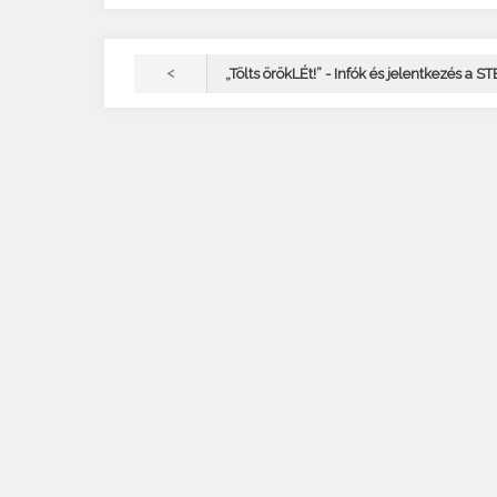
<
„Tölts örökLÉt!” - Infók és jelentkezés a S