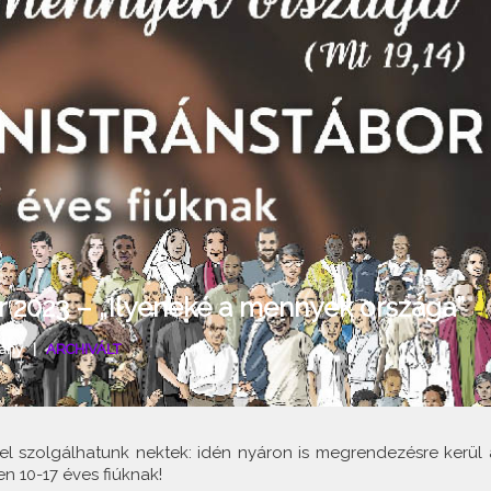
or 2023 – „Ilyeneké a mennyek országa”
ány
|
ARCHIVÁLT
rel szolgálhatunk nektek: idén nyáron is megrendezésre kerül 
en 10-17 éves fiúknak!