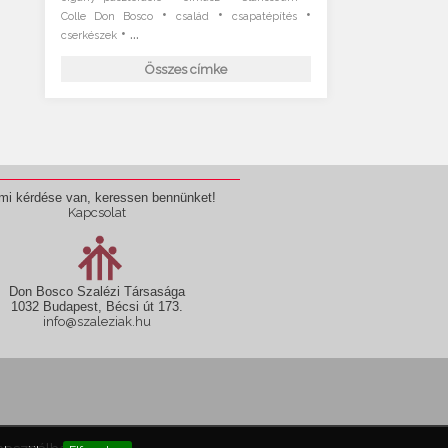
•
•
•
Colle Don Bosco
család
csapatépítés
• ...
cserkészek
Összes címke
mi kérdése van, keressen bennünket!
Kapcsolat
Don Bosco Szalézi Társasága
1032 Budapest, Bécsi út 173.
info@szaleziak.hu