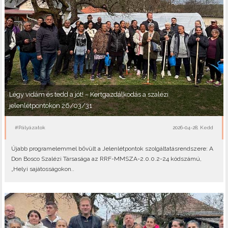
Légy vidám és tedd a jót! – Kertgazdálkodás a szalézi
jelenlétpontokon 26/03/31
#Pályázatok
2026-04-28, Kedd
Újabb programelemmel bővült a Jelenlétpontok szolgáltatásrendszere: A
Don Bosco Szalézi Társasága az RRF-MMSZA-2.0.0.2-24 kódszámú,
„Helyi sajátosságokon..