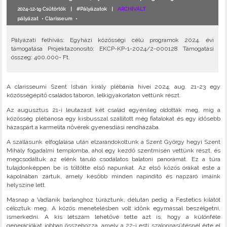
2024-12-19 Csütörtök |
#Pályázatok
|
ARCHIVÁLT
pályázat
•
Clarisseum
•
Pályázati felhívás: Egyházi közösségi célú programok 2024. évi
támogatása Projektazonosító: EKCP-KP-1-2024/2-000128 Támogatási
összeg: 400.000- Ft.
A clarisseumi Szent István király plébánia hívei 2024. aug. 21-23 egy
közösségépítő családos táboron, lelkigyakorlaton vettünk részt.
Az augusztus 21-i leutazást két család egyénileg oldották meg, míg a
közösség plébánosa egy kisbusszal szállított még fiatalokat és egy idősebb
házaspárt a karmelita nővérek gyenesdiási rendházába.
A szállásunk elfoglalása után elzarándokoltunk a Szent György hegyi Szent
Mihály fogadalmi templomba, ahol egy kezdő szentmisén vettünk részt, és
megcsodáltuk az elénk táruló csodálatos balatoni panorámát. Ez a túra
tulajdonképpen be is töltötte első napunkat. Az első közös órákat este a
kápolnában zártuk, amely később minden napindító és napzáró imáink
helyszíne lett.
Másnap a Vadlánik barlanghoz túráztunk, délután pedig a Festetics kilátót
céloztuk meg. A közös menetelésben volt időnk egymással beszélgetni,
ismerkedni. A kis létszám lehetővé tette azt is, hogy a különféle
generációkat jobban összehozza, amely a 22-i esti szalonnasütésnél érte el