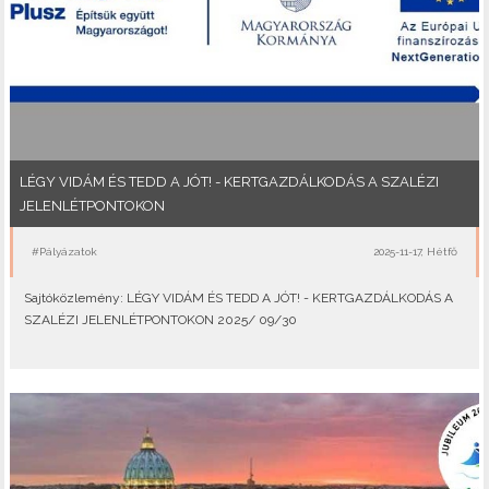
LÉGY VIDÁM ÉS TEDD A JÓT! - KERTGAZDÁLKODÁS A SZALÉZI
JELENLÉTPONTOKON
#Pályázatok
2025-11-17, Hétfő
Sajtóközlemény: LÉGY VIDÁM ÉS TEDD A JÓT! - KERTGAZDÁLKODÁS A
SZALÉZI JELENLÉTPONTOKON 2025/ 09/30