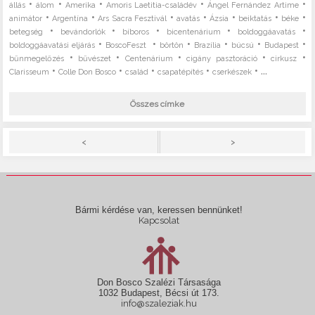
•
•
•
•
•
állás
álom
Amerika
Amoris Laetitia-családév
Ángel Fernández Artime
•
•
•
•
•
•
•
animátor
Argentína
Ars Sacra Fesztivál
avatás
Ázsia
beiktatás
béke
•
•
•
•
•
betegség
bevándorlók
bíboros
bicentenárium
boldoggáavatás
•
•
•
•
•
•
boldoggáavatási eljárás
BoscoFeszt
börtön
Brazília
búcsú
Budapest
•
•
•
•
•
bűnmegelőzés
bűvészet
Centenárium
cigány pasztoráció
cirkusz
•
•
•
•
• ...
Clarisseum
Colle Don Bosco
család
csapatépítés
cserkészek
Összes címke
>
<
Bármi kérdése van, keressen bennünket!
Kapcsolat
Don Bosco Szalézi Társasága
1032 Budapest, Bécsi út 173.
info@szaleziak.hu