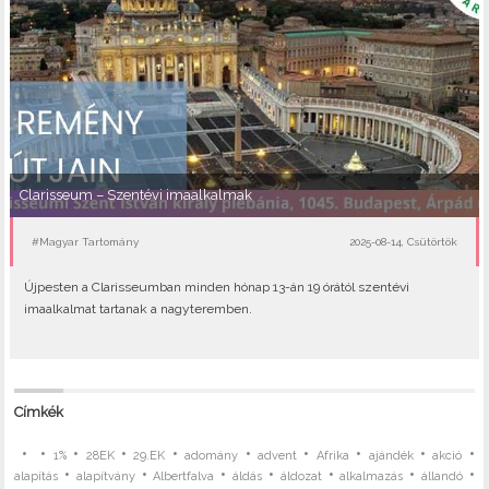
Clarisseum – Szentévi imaalkalmak
#Magyar Tartomány
2025-08-14, Csütörtök
Újpesten a Clarisseumban minden hónap 13-án 19 órától szentévi
imaalkalmat tartanak a nagyteremben.
Címkék
•
•
•
•
•
•
•
•
•
•
1%
28EK
29.EK
adomány
advent
Afrika
ajándék
akció
•
•
•
•
•
•
•
alapítás
alapítvány
Albertfalva
áldás
áldozat
alkalmazás
állandó