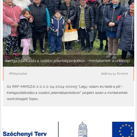
Kertgazdálkodás a szalézi jelenlétpontotkon - mintakertek workshop
#Pályázatok
2026-03-13, Péntek
Az RRF-MMSZA-2.0.0.2-24-2024-00005 "Légy vidám és tedd a jót! -
Kertgazdálkodás a szalézi jelenlétpontotkon" projekt során a mintakertek
workshopjait Sipos..