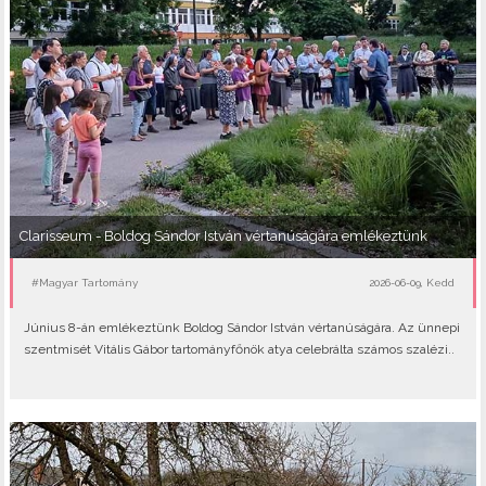
Clarisseum - Boldog Sándor István vértanúságára emlékeztünk
#Magyar Tartomány
2026-06-09, Kedd
Június 8-án emlékeztünk Boldog Sándor István vértanúságára. Az ünnepi
szentmisét Vitális Gábor tartományfőnök atya celebrálta számos szalézi..