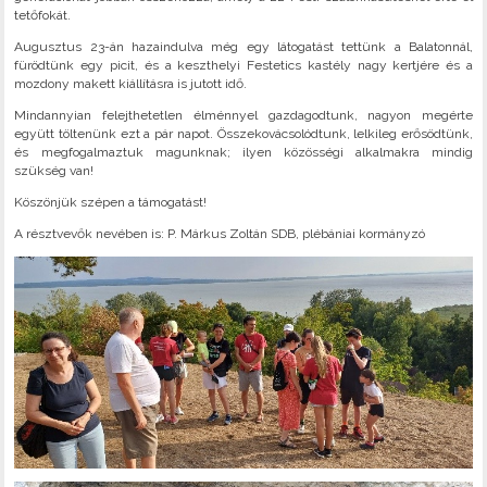
tetőfokát.
Augusztus 23-án hazaindulva még egy látogatást tettünk a Balatonnál,
fürödtünk egy picit, és a keszthelyi Festetics kastély nagy kertjére és a
mozdony makett kiállításra is jutott idő.
Mindannyian felejthetetlen élménnyel gazdagodtunk, nagyon megérte
együtt töltenünk ezt a pár napot. Összekovácsolódtunk, lelkileg erősödtünk,
és megfogalmaztuk magunknak; ilyen közösségi alkalmakra mindig
szükség van!
Köszönjük szépen a támogatást!
A résztvevők nevében is: P. Márkus Zoltán SDB, plébániai kormányzó