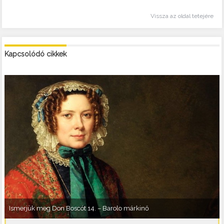
Vissza az oldal tetejére
Kapcsolódó cikkek
Ismerjük meg Don Boscót 14. – Barolo márkinő