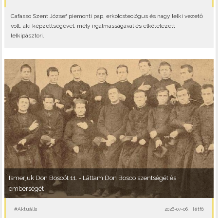
Cafasso Szent József piemonti pap, erkölcsteológus és nagy lelki vezető
volt, aki képzettségével, mély irgalmasságával és elkötelezett
lelkipásztori..
Ismerjük Don Boscót 11. - Láttam Don Bosco szentségét és
emberségét
#Aktuális
2026-07-06, Hétfő