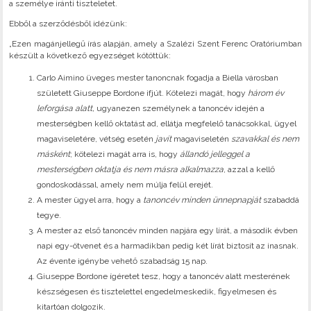
a személye iránti tiszteletet.
Ebből a szerződésből idézünk:
„Ezen magánjellegű írás alapján, amely a Szalézi Szent Ferenc Oratóriumban
készült a következő egyezséget kötöttük:
Carlo Aimino üveges mester tanoncnak fogadja a Biella városban
született Giuseppe Bordone ifjút. Kötelezi magát, hogy
három év
leforgása alatt,
ugyanezen személynek a tanoncév idején a
mesterségben kellő oktatást ad, ellátja megfelelő tanácsokkal, ügyel
magaviseletére, vétség esetén
javít
magaviseletén
szavakkal és nem
másként
; kötelezi magát arra is, hogy
állandó jelleggel a
mesterségben oktatja és nem másra alkalmazza
, azzal a kellő
gondoskodással, amely nem múlja felül erejét.
A mester ügyel arra, hogy a
tanoncév minden ünnepnapját
szabaddá
tegye.
A mester az első tanoncév minden napjára egy lírát, a második évben
napi egy-ötvenet és a harmadikban pedig két lírát biztosít az inasnak.
Az évente igénybe vehető szabadság 15 nap.
Giuseppe Bordone ígéretet tesz, hogy a tanoncév alatt mesterének
készségesen és tisztelettel engedelmeskedik, figyelmesen és
kitartóan dolgozik.