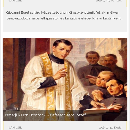
#Aktuális
2026-07-31, Péntek
Giovanni Borel szilárd képzettségű torinói papként tűnik fel, aki mélyen
beágyazódott a város lelkipásztori és karitatív életébe. Királyi káplánként,..
Ismerjük Don Boscót 12. – Cafasso Szent József
#Aktuális
2026-07-14, Kedd