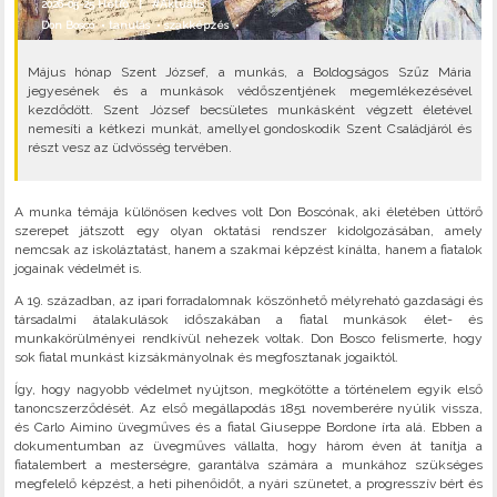
2026-05-25 Hétfő |
#Aktuális
Don Bosco
•
tanulás
•
szakképzés
•
Május hónap Szent József, a munkás, a Boldogságos Szűz Mária
jegyesének és a munkások védőszentjének megemlékezésével
kezdődött. Szent József becsületes munkásként végzett életével
nemesíti a kétkezi munkát, amellyel gondoskodik Szent Családjáról és
részt vesz az üdvösség tervében.
A munka témája különösen kedves volt Don Boscónak, aki életében úttörő
szerepet játszott egy olyan oktatási rendszer kidolgozásában, amely
nemcsak az iskoláztatást, hanem a szakmai képzést kínálta, hanem a fiatalok
jogainak védelmét is.
A 19. században, az ipari forradalomnak köszönhető mélyreható gazdasági és
társadalmi átalakulások időszakában a fiatal munkások élet- és
munkakörülményei rendkívül nehezek voltak. Don Bosco felismerte, hogy
sok fiatal munkást kizsákmányolnak és megfosztanak jogaiktól.
Így, hogy nagyobb védelmet nyújtson, megkötötte a történelem egyik első
tanoncszerződését. Az első megállapodás 1851 novemberére nyúlik vissza,
és Carlo Aimino üvegműves és a fiatal Giuseppe Bordone írta alá. Ebben a
dokumentumban az üvegműves vállalta, hogy három éven át tanítja a
fiatalembert a mesterségre, garantálva számára a munkához szükséges
megfelelő képzést, a heti pihenőidőt, a nyári szünetet, a progresszív bért és