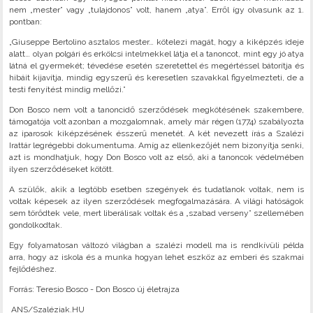
nem „mester” vagy „tulajdonos” volt, hanem „atya”. Erről így olvasunk az 1.
pontban:
„Giuseppe Bertolino asztalos mester… kötelezi magát, hogy a kiképzés ideje
alatt… olyan polgári és erkölcsi intelmekkel látja el a tanoncot, mint egy jó atya
látná el gyermekét; tévedése esetén szeretettel és megértéssel bátorítja és
hibáit kijavítja, mindig egyszerű és keresetlen szavakkal figyelmezteti, de a
testi fenyítést mindig mellőzi.”
Don Bosco nem volt a tanoncidő szerződések megkötésének szakembere,
támogatója volt azonban a mozgalomnak, amely már régen (1774) szabályozta
az iparosok kiképzésének ésszerű menetét. A két nevezett írás a Szalézi
Irattár legrégebbi dokumentuma. Amíg az ellenkezőjét nem bizonyítja senki,
azt is mondhatjuk, hogy Don Bosco volt az első, aki a tanoncok védelmében
ilyen szerződéseket kötött.
A szülők, akik a legtöbb esetben szegények és tudatlanok voltak, nem is
voltak képesek az ilyen szerződések megfogalmazására. A világi hatóságok
sem törődtek vele, mert liberálisak voltak és a „szabad verseny” szellemében
gondolkodtak.
Egy folyamatosan változó világban a szalézi modell ma is rendkívüli példa
arra, hogy az iskola és a munka hogyan lehet eszköz az emberi és szakmai
fejlődéshez.
Forrás: Teresio Bosco - Don Bosco új életrajza
ANS/Szaléziak.HU