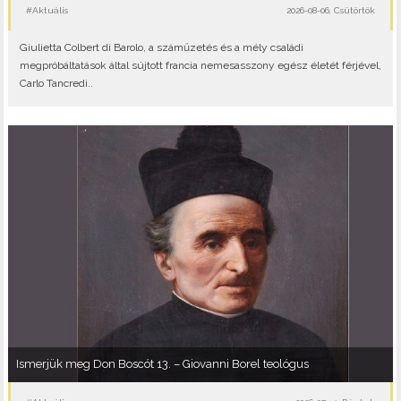
#Aktuális
2026-08-06, Csütörtök
Giulietta Colbert di Barolo, a száműzetés és a mély családi
megpróbáltatások által sújtott francia nemesasszony egész életét férjével,
Carlo Tancredi..
Ismerjük meg Don Boscót 13. – Giovanni Borel teológus