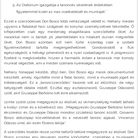
Az Oratórium igazgatója a tanoncév sikerének érdekében
figyelemmel kíséri az inas viselkedését és munkáját.”
Ezzel a szerződéssel Don Bosco több nehézséget védett ki. Néhány mester
ugyanis a fiatalokat házi szolgának és konyhai személyzetnek tekintette. Ő
kifejezetten csak egy mesterség elsajátítására szerződtette őket. Az
inasokkal nem is bántak jól, jelentéktelen kis hibákért durván megverték
őket, Don Bosco azonban ezt nem tűrte: kizárólag csak a szóbeli
figyelmeztetést tartotta megengedhetőnek. Gondoskodott a fiúk
egészségéről, a hétvégi pihenésről és a nyári szabadságról is. A progresszív
fizetést is megkövetelte, hiszen a harmadik évben a tanoncok már komoly
munkát végeztek, ami a mester számára nyereséges volt.
Néhány hónappal később, 1852-ben, Don Bosco egy másik dokumentumot
készített, amely rögzítette mind a fiatal tanonc, mind a munkaadó jogait és
kötelességeit. Ez a „tanoncszerződés” hasonló volt az előzőhöz, de négy
bélyegzett oldalra íródott. Ezúttal egy asztalosinasról, Giuseppe Odassóról
szólt, akit Giuseppe Bertolino két évre alkalmazott.
szinte szóról szóra megegyezik az elsővel, az okmánybélyeg mellett látható
a királyi címer és a következő írás: „Megegyezés Giuseppe Bertolino torinói
ékszerész és Giuseppe Odasso mondoví születésű tanonc között, Giovanni
Bosco áldozópap közvetítésével és a nevezett tanonc apjával, Vincenzo
Odasso úrral, aki ezen főváros lakója”.
A szerződés további része szinte betűről betűre megegyezik az elsővel. Don
Bosco azonban egy lényeges ponttal kibővítette: szemében a munkaadó