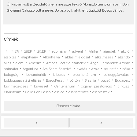
Új káplán volt a Becchitől nem messze fekvő Morialdo templomában. Don
Giovanni Calosso volt a neve. Jó pap volt, akit lenyűgözött Bosco János..
Címkék
•
•
•
•
•
•
•
•
•
•
1%
28EK
29.EK
adomány
advent
Afrika
ajándék
akció
•
•
•
•
•
•
•
alapítás
alapítvány
Albertfalva
áldás
áldozat
alkalmazás
állandó
•
•
•
•
•
állás
álom
Amerika
Amoris Laetitia-családév
Ángel Fernández Artime
•
•
•
•
•
•
•
animátor
Argentína
Ars Sacra Fesztivál
avatás
Ázsia
beiktatás
béke
•
•
•
•
•
betegség
bevándorlók
bíboros
bicentenárium
boldoggáavatás
•
•
•
•
•
•
boldoggáavatási eljárás
BoscoFeszt
börtön
Brazília
búcsú
Budapest
•
•
•
•
•
bűnmegelőzés
bűvészet
Centenárium
cigány pasztoráció
cirkusz
•
•
•
•
• ...
Clarisseum
Colle Don Bosco
család
csapatépítés
cserkészek
Összes címke
>
<