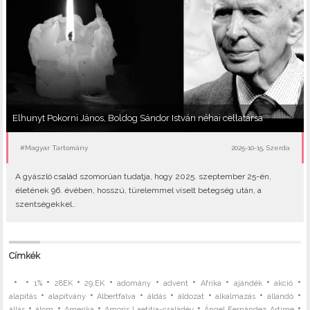
Elhunyt Pokorni János, Boldog Sándor István néhai cellatársa
#Magyar Tartomány
2025-10-15, Szerda
A gyászló család szomorúan tudatja, hogy 2025. szeptember 25-én,
életének 96. évében, hosszú, türelemmel viselt betegség után, a
szentségekkel..
Címkék
•
•
•
•
•
•
•
•
•
•
1%
28EK
29.EK
adomány
advent
Afrika
ajándék
akció
•
•
•
•
•
•
•
alapítás
alapítvány
Albertfalva
áldás
áldozat
alkalmazás
állandó
•
•
•
•
•
állás
álom
Amerika
Amoris Laetitia-családév
Ángel Fernández Artime