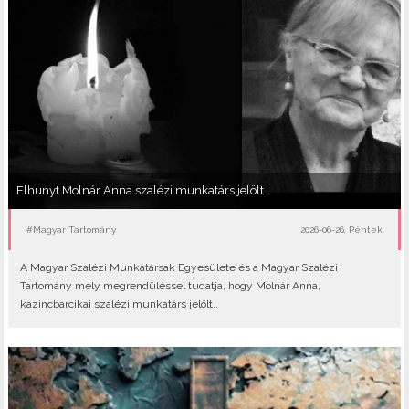
Elhunyt Molnár Anna szalézi munkatárs jelölt
#Magyar Tartomány
2026-06-26, Péntek
A Magyar Szalézi Munkatársak Egyesülete és a Magyar Szalézi
Tartomány mély megrendüléssel tudatja, hogy Molnár Anna,
kazincbarcikai szalézi munkatárs jelölt..