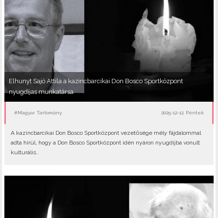
Elhunyt Sajó Attila a kazincbarcikai Don Bosco Sportközpont
nyugdíjas munkatársa
#Magyar Tartomány
2025-12-12, Péntek
A kazincbarcikai Don Bosco Sportközpont vezetősége mély fájdalommal
adta hírül, hogy a Don Bosco Sportközpont idén nyáron nyugdíjba vonult
kulturális..