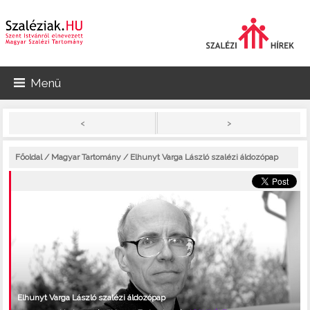
Menü
>
<
Főoldal
/
Magyar Tartomány
/ Elhunyt Varga László szalézi áldozópap
Elhunyt Varga László szalézi áldozópap