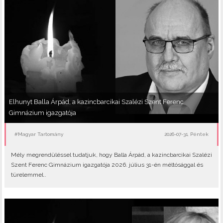
Elhunyt Balla Árpád, a kazincbarcikai Szalézi Szent Ferenc
Gimnázium igazgatója
#Magyar Tartomány
2026-07-31, Péntek
Mély megrendüléssel tudatjuk, hogy Balla Árpád, a kazincbarcikai Szalézi
Szent Ferenc Gimnázium igazgatója 2026. július 31-én méltósággal és
türelemmel..