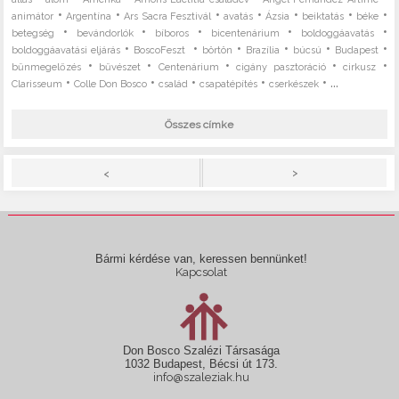
•
•
•
•
•
•
•
animátor
Argentína
Ars Sacra Fesztivál
avatás
Ázsia
beiktatás
béke
•
•
•
•
•
betegség
bevándorlók
bíboros
bicentenárium
boldoggáavatás
•
•
•
•
•
•
boldoggáavatási eljárás
BoscoFeszt
börtön
Brazília
búcsú
Budapest
•
•
•
•
•
bűnmegelőzés
bűvészet
Centenárium
cigány pasztoráció
cirkusz
•
•
•
•
• ...
Clarisseum
Colle Don Bosco
család
csapatépítés
cserkészek
Összes címke
>
<
Bármi kérdése van, keressen bennünket!
Kapcsolat
Don Bosco Szalézi Társasága
1032 Budapest, Bécsi út 173.
info@szaleziak.hu