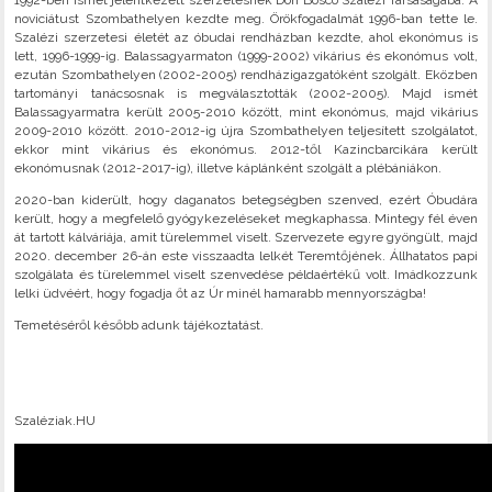
1992-ben ismét jelentkezett szerzetesnek Don Bosco Szalézi Társaságába. A
noviciátust Szombathelyen kezdte meg. Örökfogadalmát 1996-ban tette le.
Szalézi szerzetesi életét az óbudai rendházban kezdte, ahol ekonómus is
lett, 1996-1999-ig. Balassagyarmaton (1999-2002) vikárius és ekonómus volt,
ezután Szombathelyen (2002-2005) rendházigazgatóként szolgált. Eközben
tartományi tanácsosnak is megválasztották (2002-2005). Majd ismét
Balassagyarmatra került 2005-2010 között, mint ekonómus, majd vikárius
2009-2010 között. 2010-2012-ig újra Szombathelyen teljesített szolgálatot,
ekkor mint vikárius és ekonómus. 2012-től Kazincbarcikára került
ekonómusnak (2012-2017-ig), illetve káplánként szolgált a plébániákon.
2020-ban kiderült, hogy daganatos betegségben szenved, ezért Óbudára
került, hogy a megfelelő gyógykezeléseket megkaphassa. Mintegy fél éven
át tartott kálváriája, amit türelemmel viselt. Szervezete egyre gyöngült, majd
2020. december 26-án este visszaadta lelkét Teremtőjének. Állhatatos papi
szolgálata és türelemmel viselt szenvedése példaértékű volt. Imádkozzunk
lelki üdvéért, hogy fogadja őt az Úr minél hamarabb mennyországba!
Temetéséről később adunk tájékoztatást.
Szaléziak.HU