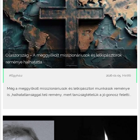
Olaszország – A meggyilkolt misszionáriusok és lelkipásztorok
reménye halhatatla
#Egyház
2026-01-05, Hétfő
Még a meggyilkolt misszionáriusok és lelkipásztori munkások reménye
is „halhatatlansággal teli remény, mert tanúságtételük a jó gonosz feletti..