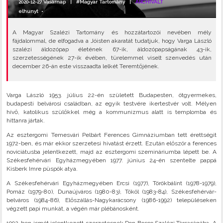
2020-12-27 Vasárnap |
#Magyar Tartomány
|
ARCHIVÁLT
elhunyt
•
A Magyar Szalézi Tartomány és hozzátartozói nevében mély
fájdalommal, de elfogadva a Jóisten akaratát tudatjuk, hogy Varga László
szalézi áldozópap életének 67-ik, áldozópapságának 43-ik,
szerzetességének 27-ik évében, türelemmel viselt szenvedés után
december 26-án este visszaadta lelkét Teremtőjének.
Varga László 1953. július 22-én született Budapesten, ötgyermekes,
budapesti belvárosi családban, az egyik testvére ikertestvér volt. Mélyen
hívő, katolikus szülőkkel még a kommunizmus alatt is templomba és
hittanra jártak.
Az esztergomi Temesvári Pelbárt Ferences Gimnáziumban tett érettségit
1972-ben, és már ekkor szerzetesi hivatást érzett. Ezután először a ferences
noviciátusba jelentkezett, majd az esztergomi szemináriumba lépett be. A
Székesfehérvári Egyházmegyében 1977. június 24-én szentelte pappá
Kisberk Imre püspök atya.
A Székesfehérvári Egyházmegyében Ercsi (1977), Törökbálint (1978-1979),
Pomáz (1979-80), Dunaújváros (1980-83), Tököl (1983-84), Székesfehérvár-
belváros (1984-86), Előszállás-Nagykarácsony (1986-1992) településeken
végzett papi munkát, a végén már plébánosként.