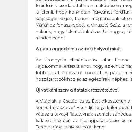
tekintsünk csodálattal Isten működésére, meg
is jelenti, hogy konkrétan figyelmet fordít
segítséget kérjen, hanem megtanulunk előle
Máriához fohászkodott: a virrasztó Szűz, a 
nekünk, hogy tekintetünket az „Úr hegye”, Jé
minden népet.
A pápa aggodalma az iraki helyzet miatt
Az Úrangyala elimádkozása után Ferenc 
Fájdalommal értesült arról, hogy az elmúlt 
több tucat áldozatot okozott. A pápa imád
hozzátartozóikhoz és az egész iraki néphez, I
Új vatikáni szerv a fiatalok részvételével
A Világiak, a Család és az Élet dikasztériuma 
konzultatív szerve”. Húsz ifjú tagja különböző 
válasz a tavalyi fiataloknak szentelt szinód
fiatalok nézeteit az ifjúságpasztoráció és
Ferenc pápa, a hívek imáját kérve.