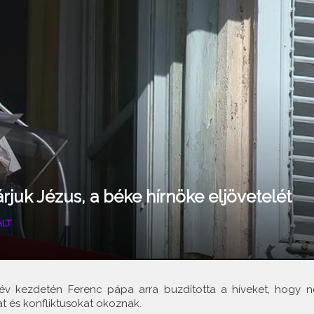
árjuk Jézus, a béke hírnöke eljövetelét
ÁLT
s év kezdetén Ferenc pápa arra buzdította a híveket, hogy n
t és konfliktusokat okoznak.