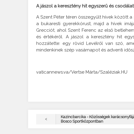
A jászol a keresztény hit egyszerű és csodálat
A Szent Péter téren összegyűlt hívek között 
a bukaresti gyerekkórust, majd a hívek imájá
Grecciót, ahol Szent Ferenc az első betlehemi j
és értékéről. A jászol a keresztény hit e
hozzátette: egy rövid Levélről van szó, am
mindenkinek szép vasárnapot és adventi idősz
vaticannews.va/Vertse Márta/Szaléziak.HU
Kazincbarcika - Közösségek karácsonyfáj
<
Bosco Sportközpontban