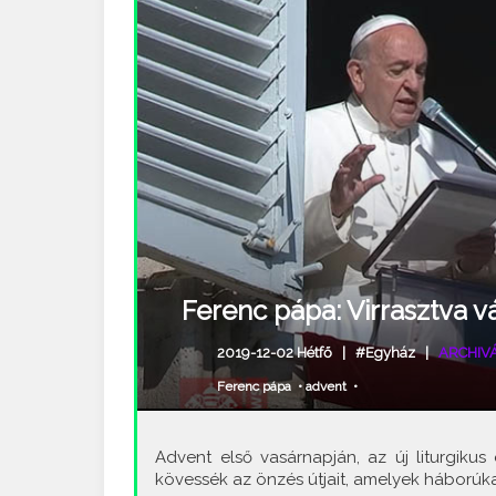
Ferenc pápa: Virrasztva v
2019-12-02 Hétfő |
#Egyház
|
ARCHIV
Ferenc pápa
•
advent
•
Advent első vasárnapján, az új liturgiku
kövessék az önzés útjait, amelyek háborúka