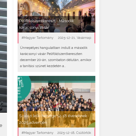
Péliföldszentkereszt - Második
karácsonyi vásár
#Magyar Tartomány
2025-12-21, Vasárnap
Ünnepélyes hangulatban indult a második
karácsonyi vásár Peliföldszentkereszten
december 20-án, szombaton délután, amikor
a tanítási szünet kezdetén a..
Szalézi lelki hétvége 12-18 éveseknek
2025 adventjén
e
#Magyar Tartomány
2025-12-18, Csütörtök