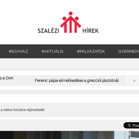
#EGYHÁZ
#AKTUÁLIS
#PÁLYÁZATOK
GYERMEK
a a Don
>
Ferenc pápa elmélkedése a grecciói jászolnál
 a béke hírnöke eljövetelét