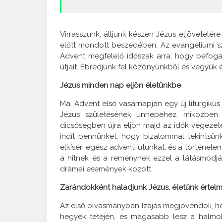
Virrasszunk, álljunk készen Jézus eljövetel
előtt mondott beszédében. Az evangéliumi sz
Advent megfelelő időszak arra, hogy befogad
útjait. Ébredjünk fel közönyünkből és vegyük 
Jézus minden nap eljön életünkbe
Ma, Advent első vasárnapján egy új liturgiku
Jézus születésének ünnepéhez, miközben
dicsőségben újra eljön majd az idők végezet
indít bennünket, hogy bizalommal tekintsünk
elkíséri egész adventi utunkat, és a történele
a hitnek és a reménynek ezzel a látásmódjáva
drámai események között.
Zarándokként haladjunk Jézus, életünk értelm
Az első olvasmányban Izajás megjövendöli, ho
hegyek tetején, és magasabb lesz a halmok