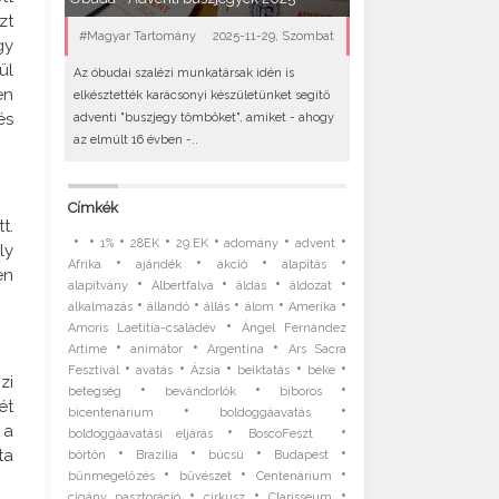
zt
#Magyar Tartomány
2025-11-29, Szombat
gy
ül
Az óbudai szalézi munkatársak idén is
en
elkésztették karácsonyi készületünket segítő
és
adventi "buszjegy tömböket", amiket - ahogy
az elmúlt 16 évben -..
Címkék
t.
•
•
•
•
•
•
•
1%
28EK
29.EK
adomány
advent
ly
•
•
•
•
Afrika
ajándék
akció
alapítás
en
•
•
•
•
alapítvány
Albertfalva
áldás
áldozat
•
•
•
•
•
alkalmazás
állandó
állás
álom
Amerika
•
Amoris Laetitia-családév
Ángel Fernández
•
•
•
Artime
animátor
Argentína
Ars Sacra
•
•
•
•
•
Fesztivál
avatás
Ázsia
beiktatás
béke
zi
•
•
•
betegség
bevándorlók
bíboros
ét
•
•
bicentenárium
boldoggáavatás
 a
•
•
boldoggáavatási eljárás
BoscoFeszt
•
•
•
•
ta
börtön
Brazília
búcsú
Budapest
•
•
•
bűnmegelőzés
bűvészet
Centenárium
•
•
•
cigány pasztoráció
cirkusz
Clarisseum