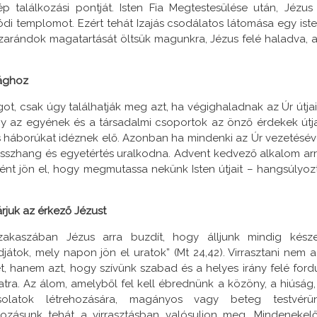
találkozási pontját. Isten Fia Megtestesülése után, Jézus 
ódi templomot. Ezért tehát Izajás csodálatos látomása egy iste
zarándok magatartását öltsük magunkra, Jézus felé haladva, a
sághoz
t, csak úgy találhatják meg azt, ha végighaladnak az Úr útjai
y az egyének és a társadalmi csoportok az önző érdekek útja
és háborúkat idéznek elő. Azonban ha mindenki az Úr vezetésév
összhang és egyetértés uralkodna. Advent kedvező alkalom arr
ént jön el, hogy megmutassa nekünk Isten útjait – hangsúlyoz
árjuk az érkező Jézust
zakaszában Jézus arra buzdít, hogy álljunk mindig kész
djátok, mely napon jön el uratok” (Mt 24,42). Virrasztani nem a
et, hanem azt, hogy szívünk szabad és a helyes irány felé fordu
atra. Az álom, amelyből fel kell ébrednünk a közöny, a hiúság,
olatok létrehozására, magányos vagy beteg testvérü
ozásunk tehát a virrasztásban valósuljon meg. Mindenekelő