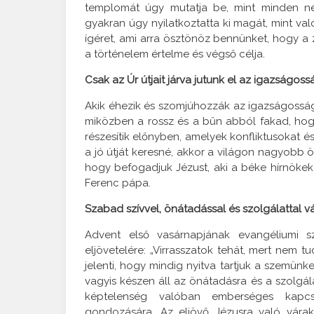
templomát úgy mutatja be, mint minden nép 
gyakran úgy nyilatkoztatta ki magát, mint val
ígéret, ami arra ösztönöz bennünket, hogy a 
a történelem értelme és végső célja.
Csak az Úr útjait járva jutunk el az igazságos
Akik éhezik és szomjúhozzák az igazságosságo
miközben a rossz és a bűn abból fakad, hog
részesítik előnyben, amelyek konfliktusokat 
a jó útját keresné, akkor a világon nagyobb 
hogy befogadjuk Jézust, aki a béke hírnökek
Ferenc pápa.
Szabad szívvel, önátadással és szolgálattal v
Advent első vasárnapjának evangéliumi s
eljövetelére: „Virrasszatok tehát, mert nem tu
jelenti, hogy mindig nyitva tartjuk a szemünk
vagyis készen áll az önátadásra és a szolgál
képtelenség valóban emberséges kapcs
gondozására. Az eljövő Jézusra való várak