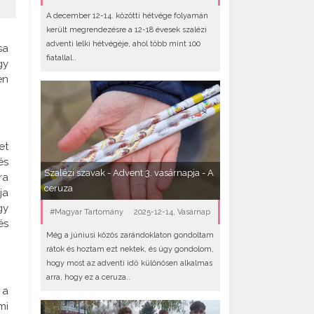
A december 12-14. közötti hétvége folyamán
került megrendezésre a 12-18 évesek szalézi
adventi lelki hétvégéje, ahol több mint 100
sa
fiatallal..
gy
en
et
és
Szalézi szavak - Advent 3. vasárnapja - A
ra
ceruza
ja
gy
#Magyar Tartomány
2025-12-14, Vasárnap
és
Még a júniusi közös zarándoklaton gondoltam
rátok és hoztam ezt nektek, és úgy gondolom,
hogy most az adventi idő különösen alkalmas
arra, hogy ez a ceruza..
 a
mi