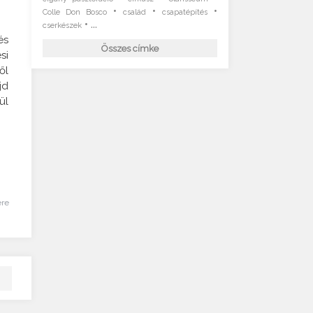
•
•
•
Colle Don Bosco
család
csapatépítés
• ...
cserkészek
és
Összes címke
si
ől
jd
ül
ére