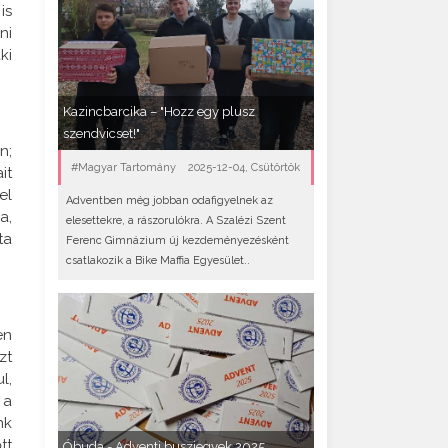
is
ni
ki
Kazincbarcika – "Hozz egy plusz
szendvicset!"
n;
#Magyar Tartomány
2025-12-04, Csütörtök
it
el
Adventben még jobban odafigyelnek az
a,
elesettekre, a rászorulókra. A Szalézi Szent
ta
Ferenc Gimnázium új kezdeményezésként
csatlakozik a Bike Maffia Egyesület..
en
zt
l,
 a
nk
tt
Óbuda - Adventi buszjegyek 2025