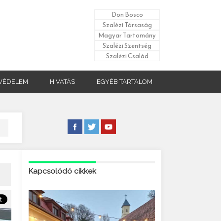
Don Bosco
Szalézi Társaság
Magyar Tartomány
Szalézi Szentség
Szalézi Család
VÉDELEM
HIVATÁS
EGYÉB TARTALOM
Kapcsolódó cikkek