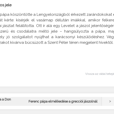
os jele
a pápa köszöntötte a Lengyelországból érkezett zarándokokat 
t kérte: kísérjék el vasárnap délután imáikkal, amikor felkere
ászlat felállította. Ott ír alá egy Levelet a jászol jelentőségér
gyszerű és csodálatra méltó jele – hangsúlyozta a pápa, ma
ely jó szolgálatot nyújthat a karácsonyi készülődéshez. Vég
akot kívánva búcsúzott a Szent Péter téren megjelent hívektől.
Vissza az oldal tetej
a a Don
>
Ferenc pápa elmélkedése a grecciói jászolnál