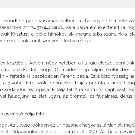
ére –mondta a pápa vasárnap délben, az Úrangyala elimádkozá
akaszból (Mt 24,37-44) kiindulva a pápa emlékeztetett rá, ho
juk Krisztust, a béke hírnökét, aki megmutatja számunkra Ist
észre magunk körül szenvedő testvéreinket.
s év kezdődik. Advent négy hetében a liturgia elvezet bennünk
 arra emlékeztet, hogy Ő minden nap eljön életünkben 
én – fejtette ki beszédében Ferenc pápa. Ez a bizonyosság ar
 a jövőbe. Erre szólít bennünket Izajás próféta, akinek hang
m csodálatos teológiáját kínálja fel. Arra kaptunk meghívást, ho
l haladjunk az élet útjain, az örömteli és fájdalmas, derűs 
e és végső célja felé
gy „Az utolsó időkben az Úr házának hegye szilárdan áll majd
nál. Odaözönlenek mind a nemzetek” (2,2). Az Úr jeruzsále