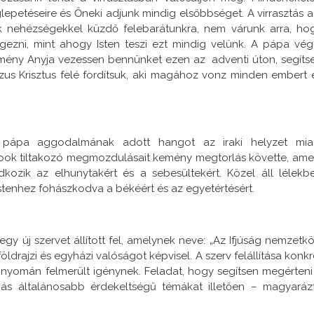
lepetéseire és Őneki adjunk mindig elsőbbséget. A virrasztás a
unk nehézségekkel küzdő felebarátunkra, nem várunk arra, ho
gezni, mint ahogy Isten teszi ezt mindig velünk. A pápa vég
remény Anyja vezessen bennünket ezen az adventi úton, segíts
zus Krisztus felé fordítsuk, aki magához vonz minden embert 
pápa aggodalmának adott hangot az iraki helyzet miat
napok tiltakozó megmozdulásait kemény megtorlás követte, ame
kozik az elhunytakért és a sebesültekért. Közel áll lélekb
stenhez fohászkodva a békéért és az egyetértésért.
egy új szervet állított fel, amelynek neve: „Az Ifjúság nemzetkö
földrajzi és egyházi valóságot képvisel. A szerv felállítása konkr
us nyomán felmerült igénynek. Feladat, hogy segítsen megérteni
 más általánosabb érdekeltségű témákat illetően – magyaráz