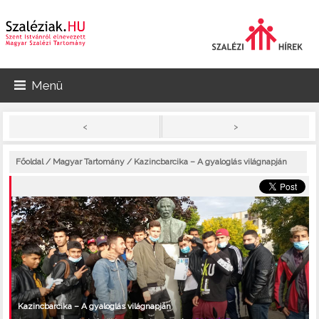
Menü
>
<
Főoldal
/
Magyar Tartomány
/ Kazincbarcika – A gyaloglás világnapján
Kazincbarcika – A gyaloglás világnapján