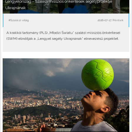
Lengyelország – Szalézi missziós önkéntesek segélyprojektje
Ukrajnának
#Szalézi világ
2026-07-17, Péntek
A krakkói tartomány (PLS) „Młodzi Światu” szalézi missziós önkéntesei
(SWM) elindítják a „Lengyel segély Ukrajnának” elnevezésű projektet.