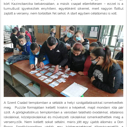
kört Kazincbarcika belvárosában, a másik csapat ellentétesen – ezzel is a
tumultust igyekeztek enyhíteni, egyébként sikerrel, mert nagyon flottul
zajlott a verseny, nem torlódtak fel sehol. A start egyben célállomás is volt.
A Szent Család templomban a sétálók a helyi szolgáltatásokkal ismerkedtek
meg. Puzzle formájában kellett kirakni a képeket, majd mondani róla pár
szót. A görögkatolikus templomban a városban található óvodákkal, általános
iskolákkal, középiskolákkal és művészeti iskolákkal ismerkedhettek meg a
versenyzők. Nem kellett sokat sétálni, máris jött egy újabb állomás: a Don
Bosco Sportközpontban várták egy körbevezetéssel állomásvezetők a