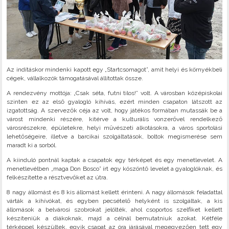
Az indításkor mindenki kapott egy „Startcsomagot”, amit helyi és környékbeli
cégek, vállalkozók támogatásával állítottak össze.
A rendezvény mottója: „Csak séta, futni tilos!” volt. A városban középiskolai
szinten ez az első gyalogló kihívás, ezért minden csapaton látszott az
izgatottság. A szervezők céja az volt, hogy játékos formában mutassák be a
várost mindenki részére, kitérve a kulturális vonzerővel rendelkező
városrészekre, épületekre, helyi művészeti alkotásokra, a város sportolási
lehetőségeire, illetve a barcikai szolgáltatások, boltok megismerése sem
maradt ki a sorból.
A kiinduló pontnál kaptak a csapatok egy térképet és egy menetlevelet. A
menetlevélben „maga Don Bosco” írt egy köszöntő levelet a gyaloglóknak, és
felkészítette a résztvevőket az útra.
8 nagy állomást és 8 kis állomást kellett érinteni. A nagy állomások feladattal
várták a kihívókat, és egyben pecsételő helyként is szolgáltak, a kis
állomások a belvárosi szobrokat jelölték, ahol csoportos szelfiket kellett
készíteniük a diákoknak, majd a célnál bemutatniuk azokat. Kétféle
térképpel készültek, egyik csapat az óra járásával megegyezően tett egy