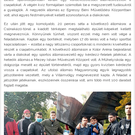
csapatokat. A végén kvíz formájában számoltak be a megszerzett tudásukról
a gyaloglók. A negyedik állomás az Egressy Béni Művelődési Központban
volt, ahol egyes festményeket kellett azonosítaniuk a diákoknak.
Ez után jött egy komolyabb, 20 perces séta a következő állomásra: a
Csónakázó-tónál a kiadott térképen megtalálható épület-képeket kellett
megnevezniük. Könnyűnek tűnhet, viszont ezzel még nem volt vége a
feladatoknak. Kaptak egy borítékot, melyben 17 db leírás volt a helyi sporttal
kapcsolatosan – ezáltal a nagy létszámú csoportoknál is mindenki kivehette a
részét a csapatmunkából. A következő állomáson a Kolor Aréna bejáratánál
várta a diákokat egy sportos állomásvezető egy kérdezz-felelek játékkal. A
hetedik állomás a Mezey István Művészeti Központ volt. A Műhelyiskola egy
dolgozója mesélt az épület történetéről, majd egy gyors kvízben kérdezte
vissza a csapatokat. Az utolsó állomás Magyarország egyik legnagyobb
játszóterére vezetett, mely a Villámvölgy megnevezést kapta. A feladat a
játszótér játékainak, eszközeinek összeírása volt, ami több mint 100 darabot
foglalt magába.