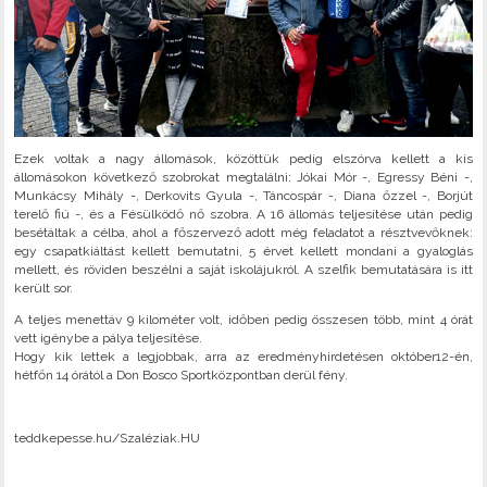
Ezek voltak a nagy állomások, közöttük pedig elszórva kellett a kis
állomásokon következő szobrokat megtalálni: Jókai Mór -, Egressy Béni -,
Munkácsy Mihály -, Derkovits Gyula -, Táncospár -, Diana őzzel -, Borjút
terelő fiú -, és a Fésülködő nő szobra. A 16 állomás teljesítése után pedig
besétáltak a célba, ahol a főszervező adott még feladatot a résztvevőknek:
egy csapatkiáltást kellett bemutatni, 5 érvet kellett mondani a gyaloglás
mellett, és röviden beszélni a saját iskolájukról. A szelfik bemutatására is itt
került sor.
A teljes menettáv 9 kilométer volt, időben pedig összesen több, mint 4 órát
vett igénybe a pálya teljesítése.
Hogy kik lettek a legjobbak, arra az eredményhirdetésen október12-én,
hétfőn 14 órától a Don Bosco Sportközpontban derül fény.
teddkepesse.hu/Szaléziak.HU