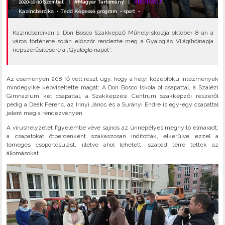
2020-10-10 Szombat |
#Magyar Tartomány
|
ARCHIVÁLT
Kazincbarcika
•
Tedd Képessé program
•
sport
•
Kazincbarcikán a Don Bosco Szakképző Műhelyiskolája október 8-án a
város története során először rendezte meg a Gyaloglás Világ(hó)napja
népszerűsítésére a „Gyalogló napot”.
Az eseményen 208 fő vett részt úgy, hogy a helyi középfokú intézmények
mindegyike képviseltette magát: A Don Bosco Iskola öt csapattal, a Szalézi
Gimnázium két csapattal, a Szakképzési Centrum szakképzői részéről
pedig a Deák Ferenc, az Irinyi János és a Surányi Endre is egy-egy csapattal
jelent meg a rendezvényen.
A vírushelyzetet figyelembe véve sajnos az ünnepélyes megnyitó elmaradt;
a csapatokat ötpercenként szakaszosan indították, elkerülve ezzel a
tömeges csoportosulást, illetve ahol lehetett, szabad térre tették az
állomásokat.