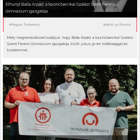
Elhunyt Balla Árpád, a kazincbarcikai Szalézi Szent Ferenc
Gimnázium igazgatója
#Magyar Tartomány
2026-07-31, Péntek
Mély megrendüléssel tudatjuk, hogy Balla Árpád, a kazincbarcikai Szalézi
Szent Ferenc Gimnázium igazgatója 2026. július 31-én méltósággal és
türelemmel..