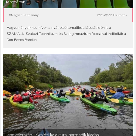
Tanodában!
#Magyar Tartomány
2026-07-02, Csütörtök
Hagyományaikhoz híven a nyár első tematikus táborát idén is a
SZÁMALK-Szalézi Technikum és Szakgimnázium fotósaival indították a
Don Bosco Barcika..
Lengyelország – Szalézi kajaktúra, harmadik kiadás