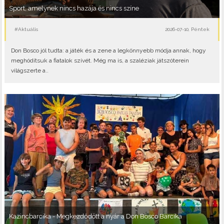
Sport, amelynek nincs hazája és nincs színe
#Aktuális
2026-07-10, Péntek
Don Bosco jól tudta: a játék és a zene a legkönnyebb módja annak, hogy
meghódítsuk a fiatalok szívét. Még ma is, a szaléziak játszóterein
világszerte a..
Kazincbarcika - Megkezdődött a nyár a Don Bosco Barcika