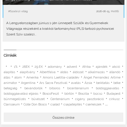
#Szalézi világ
2026-06-15, Hétfő
A Lengyelországban június 1-jén ünnepelt Szülők és Gyermekek
Világnapja részeként a krakkói tartományhoz (PLS) tartozó pychowicei
Szent Szív szalézi..
Címkék
•
•
•
•
•
•
•
•
•
•
1%
28EK
29.EK
adomány
advent
Afrika
ajándék
akció
•
•
•
•
•
•
•
alapítás
alapítvány
Albertfalva
áldás
áldozat
alkalmazás
állandó
•
•
•
•
•
állás
álom
Amerika
Amoris Laetitia-családév
Ángel Fernández Artime
•
•
•
•
•
•
•
animátor
Argentína
Ars Sacra Fesztivál
avatás
Ázsia
beiktatás
béke
•
•
•
•
•
betegség
bevándorlók
bíboros
bicentenárium
boldoggáavatás
•
•
•
•
•
•
boldoggáavatási eljárás
BoscoFeszt
börtön
Brazília
búcsú
Budapest
•
•
•
•
•
bűnmegelőzés
bűvészet
Centenárium
cigány pasztoráció
cirkusz
•
•
•
•
• ...
Clarisseum
Colle Don Bosco
család
csapatépítés
cserkészek
Összes címke