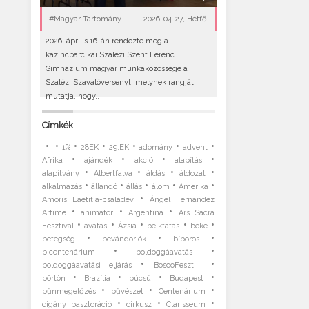
#Magyar Tartomány
2026-04-27, Hétfő
2026. április 16-án rendezte meg a
kazincbarcikai Szalézi Szent Ferenc
Gimnázium magyar munkaközössége a
Szalézi Szavalóversenyt, melynek rangját
mutatja, hogy..
Címkék
•
•
•
•
•
•
•
1%
28EK
29.EK
adomány
advent
•
•
•
•
Afrika
ajándék
akció
alapítás
•
•
•
•
alapítvány
Albertfalva
áldás
áldozat
•
•
•
•
•
alkalmazás
állandó
állás
álom
Amerika
•
Amoris Laetitia-családév
Ángel Fernández
•
•
•
Artime
animátor
Argentína
Ars Sacra
•
•
•
•
•
Fesztivál
avatás
Ázsia
beiktatás
béke
•
•
•
betegség
bevándorlók
bíboros
•
•
bicentenárium
boldoggáavatás
•
•
boldoggáavatási eljárás
BoscoFeszt
•
•
•
•
börtön
Brazília
búcsú
Budapest
•
•
•
bűnmegelőzés
bűvészet
Centenárium
•
•
•
cigány pasztoráció
cirkusz
Clarisseum