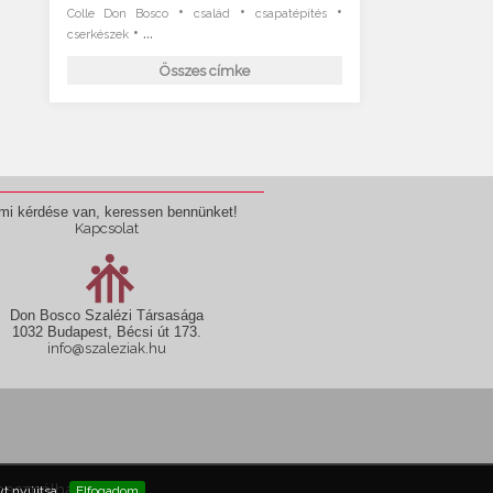
•
•
•
Colle Don Bosco
család
csapatépítés
• ...
cserkészek
Összes címke
mi kérdése van, keressen bennünket!
Kapcsolat
Don Bosco Szalézi Társasága
1032 Budapest, Bécsi út 173.
info@szaleziak.hu
használható fel!
t nyújtsa.
Elfogadom