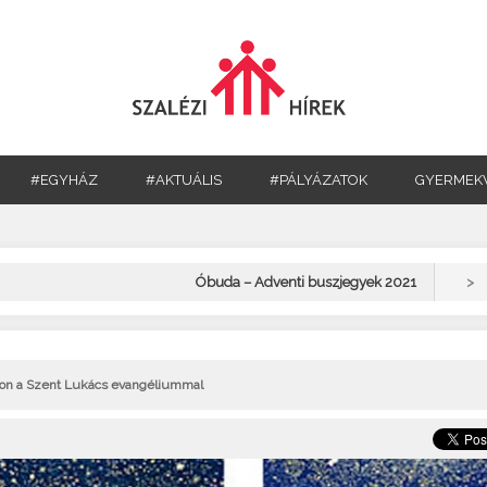
#EGYHÁZ
#AKTUÁLIS
#PÁLYÁZATOK
GYERMEK
>
Óbuda – Adventi buszjegyek 2021
úton a Szent Lukács evangéliummal