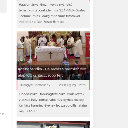
Hagyományaikhoz híven a nyár első
tematikus táborát idén is a SZÁMALK-Szalézi
Technikum és Szakgimnázium fotósaival
indították a Don Bosco Barcika..
Kazincbarcika - Hálaadás a harminc éve
alapított karitászcsoportért
#Magyar Tartomány
2026-05-25, Hétfő
Előadásokkal, tanúságtételekkel emlékeztek
vissza a helyi római katolikus egyházközségi
karitász harminc évének legszebb pillanataira
május 20-án..
ére