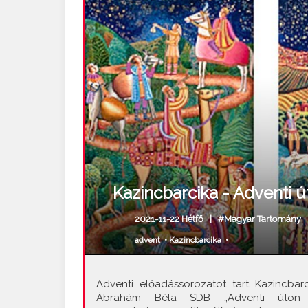
Kazincbarcika - Adventi 
2021-11-22 Hétfő |
#Magyar Tartomány
advent
•
Kazincbarcika
•
Adventi előadássorozatot tart Kazincbar
Ábrahám Béla SDB „Adventi úton 