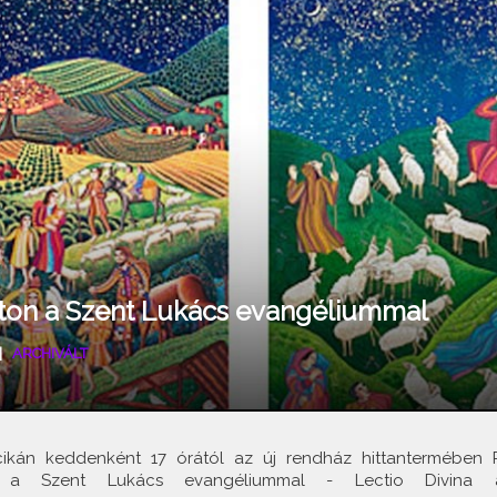
úton a Szent Lukács evangéliummal
|
ARCHIVÁLT
cikán keddenként 17 órától az új rendház hittantermében P
a Szent Lukács evangéliummal - Lectio Divina 