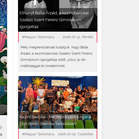
Elhunyt Balla Árpád, a kazincbarcikai
Szalézi Szent Ferenc Gimnázium
igazgatója
#Magyar Tartomány
2026-07-31, Péntek
Mély megrendüléssel tudatjuk, hogy Balla
Árpád, a kazincbarcikai Szalézi Szent Ferenc
Gimnázium igazgatója 2026. július 31-én
méltósággal és türelemmel..
Kazincbarcika - Megkezdődött a nyár a
Don Bosco Barcika Tanodában!
.
a
#Magyar Tartomány
2026-07-02, Csütörtök