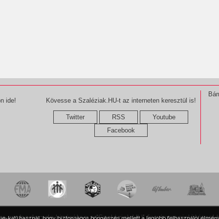
Bár
n ide!
Kövesse a Szaléziak.HU-t az interneten keresztül is!
Twitter
RSS
Youtube
Facebook
ma szabadon,de kizárólag a "Szaléziak.HU" forrásmegjelöléssel 
kie-kat) használ, hogy biztonságos böngészés mellett a legjobb felhasználói élmény