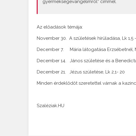
gyermekségevangélimról” címmel.
Az előadások témája:
November 30. A születések hírüladása, Lk 1,5 
December 7. Mária látogatása Erzsébetnél, M
December 14. János születése és a Benedictus
December 21. Jézus születése, Lk 2,1- 20
Minden érdeklődőt szeretettel várnak a kazinc
Szaléziak.HU