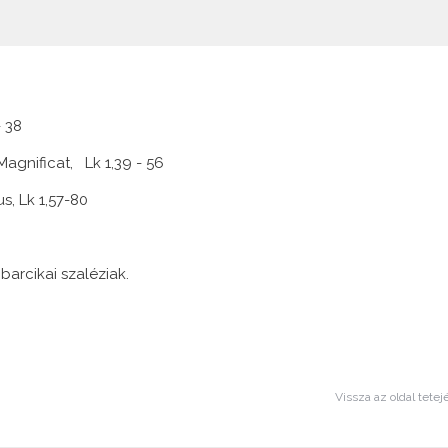
- 38
agnificat, Lk 1,39 - 56
, Lk 1,57-80
barcikai szaléziak.
Vissza az oldal tetej