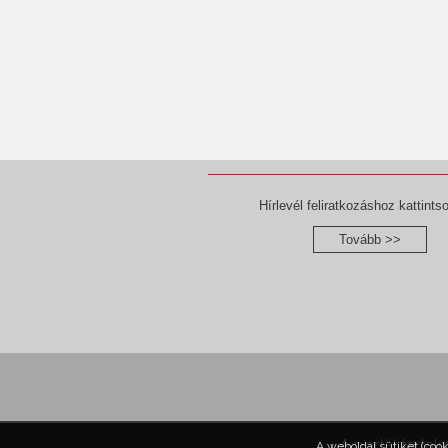
Hírlevél feliratkozáshoz kattintso
Tovább >>
A portál tartal
A weboldal sütiket (coo