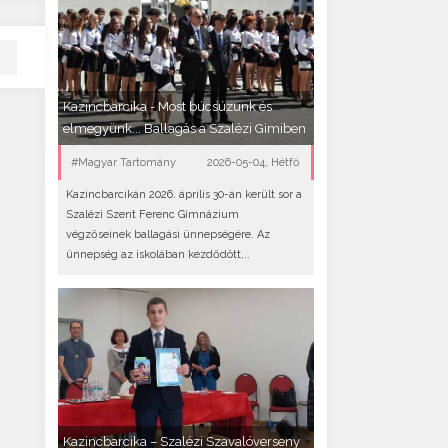
Kazincbarcika - Most búcsúzunk és
elmegyünk... Ballagás a Szalézi Gimiben
#Magyar Tartomány
2026-05-04, Hétfő
Kazincbarcikán 2026. április 30-án került sor a
Szalézi Szent Ferenc Gimnázium
végzőseinek ballagási ünnepségére. Az
ünnepség az iskolában kezdődött,..
Kazincbarcika – Szalézi Szavalóverseny