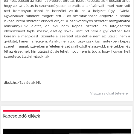
természetesen az Isten szeretetét értette. Ezzel kapcsolatban beszélt arról,
hogy az Úr Jézus is szenvedélyesen szerette a tanítványait, mert nem volt
rest keményen bánni és beszélni velük, ha a helyzet úgy kívánta,
ugyanakkor mindent megett értük és számtalanszor kifejezte a benne
lakozó isteni szeretet elsöprő erejét. A szenvedélyes szeretet mozgathatná
mindannyiunk életét, de aki nem képes szeretni és kifejezetten
ellenszenvet táplál mások, esetleg sokak iránt, ott nem a gyűlöletben kell
keresni a megoldást. Szerinte a szeretet ellentettje nem az utálat, nem a
gyűlölet, hanem a félelem. Az aki, nem tud, vagy csak kis mértékben képes
szeretni, annak szívében a félelemérzet uralkodott el nagyobb mértékben és
fél az érzelmek kimutatásától, de lehet, hogy nem is tudja, hogy hogyan kell
szeretetet átadni másoknak.
dbsk.hu/Szaléziak.HU
Vissza az oldal tetejére
Kapcsolódó cikkek