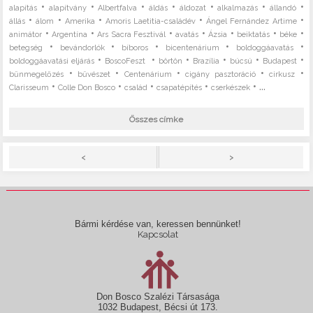
•
•
•
•
•
•
•
alapítás
alapítvány
Albertfalva
áldás
áldozat
alkalmazás
állandó
•
•
•
•
•
állás
álom
Amerika
Amoris Laetitia-családév
Ángel Fernández Artime
•
•
•
•
•
•
•
animátor
Argentína
Ars Sacra Fesztivál
avatás
Ázsia
beiktatás
béke
•
•
•
•
•
betegség
bevándorlók
bíboros
bicentenárium
boldoggáavatás
•
•
•
•
•
•
boldoggáavatási eljárás
BoscoFeszt
börtön
Brazília
búcsú
Budapest
•
•
•
•
•
bűnmegelőzés
bűvészet
Centenárium
cigány pasztoráció
cirkusz
•
•
•
•
• ...
Clarisseum
Colle Don Bosco
család
csapatépítés
cserkészek
Összes címke
>
<
Bármi kérdése van, keressen bennünket!
Kapcsolat
Don Bosco Szalézi Társasága
1032 Budapest, Bécsi út 173.