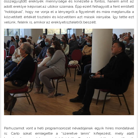
összegyűjtött ereklyék mennyisége és kinézete a fontos, hanem amit az
adott ereklye képvisel az utókor számára. Épp ezért felhagyott a fent említett
“hobbijával”, hogy ne vonja el a lényegről a figyelmét és mára megtanulta a
közvetített értékét tisztelni és közvetíteni azt mások irányába. Így tette ezt
velünk, felénk is, amikor az ereklyetiszteletről beszélt.
Párhuzamot vont a heti programsorozat névadójának egyik híres mondatával
is: Carlo sokat emlegette a “szeretve lenni” kifejezést, mely alatt