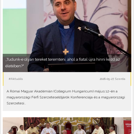
„Tudunk-e olyan tereket teremteni, ahol a fiatal újra hinni kezd az
életében?"
#Aktuális
2026-05-27, Szerda
A Római Magyar Akadémián (Collegium Hungaricum) május 12-én a
magyarországi Férfi Szerzeteselöljárók Konferenciája és a magyarországi
Szerzetesi..