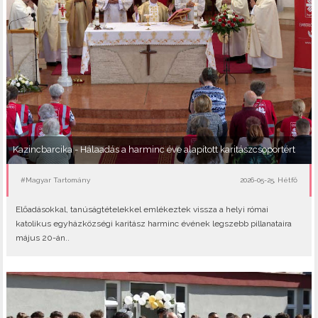
Kazincbarcika - Hálaadás a harminc éve alapított karitászcsoportért
#Magyar Tartomány
2026-05-25, Hétfő
Előadásokkal, tanúságtételekkel emlékeztek vissza a helyi római
katolikus egyházközségi karitász harminc évének legszebb pillanataira
május 20-án..