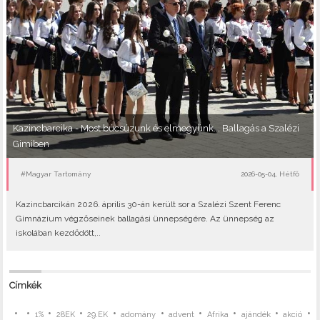
Kazincbarcika - Most búcsúzunk és elmegyünk... Ballagás a Szalézi
Gimiben
#Magyar Tartomány
2026-05-04, Hétfő
Kazincbarcikán 2026. április 30-án került sor a Szalézi Szent Ferenc
Gimnázium végzőseinek ballagási ünnepségére. Az ünnepség az
iskolában kezdődött,..
Címkék
•
•
•
•
•
•
•
•
•
•
1%
28EK
29.EK
adomány
advent
Afrika
ajándék
akció