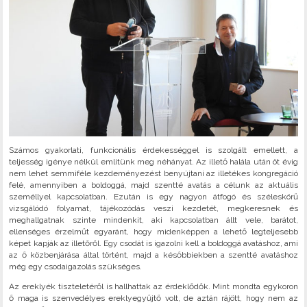
Számos gyakorlati, funkcionális érdekességgel is szolgált emellett, a
teljesség igénye nélkül említünk meg néhányat. Az illető halála után öt évig
nem lehet semmiféle kezdeményezést benyújtani az illetékes kongregáció
felé, amennyiben a boldoggá, majd szentté avatás a célunk az aktuális
személlyel kapcsolatban. Ezután is egy nagyon átfogó és széleskörű
vizsgálódó folyamat, tájékozódás veszi kezdetét, megkeresnek és
meghallgatnak szinte mindenkit, aki kapcsolatban állt vele, barátot,
ellenséges érzelműt egyaránt, hogy midenképpen a lehető legteljesebb
képet kapják az illetőről. Egy csodát is igazolni kell a boldoggá avatáshoz, ami
az ő közbenjárása által történt, majd a későbbiekben a szentté avatáshoz
még egy csodaigazolás szükséges.
Az ereklyék tiszteletéről is hallhattak az érdeklődők. Mint mondta egykoron
ő maga is szenvedélyes ereklyegyűjtő volt, de aztán rájött, hogy nem az