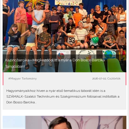
Kazincbarcika - Megkezdődött a nyár a Don Bosco Barcika
Tanodában!
#Magyar Tartomány
2026-07-02, Csütörtök
Hagyományaikhoz híven a nyár első tematikus táborát idén is a
SZÁMALK-Szalézi Technikum és Szakgimnázium fotósaival indították a
Don Bosco Barcika..