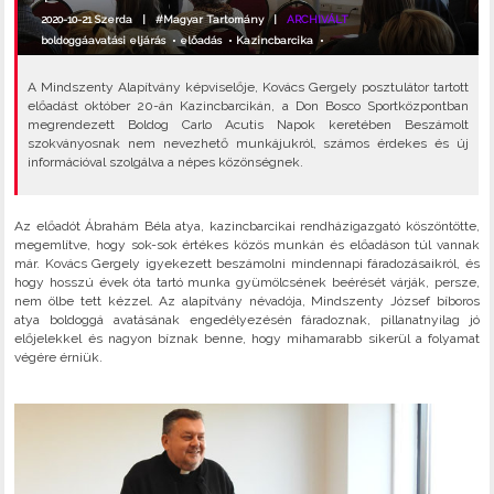
2020-10-21 Szerda |
#Magyar Tartomány
|
ARCHIVÁLT
boldoggáavatási eljárás
•
előadás
•
Kazincbarcika
•
A Mindszenty Alapítvány képviselője, Kovács Gergely posztulátor tartott
előadást október 20-án Kazincbarcikán, a Don Bosco Sportközpontban
megrendezett Boldog Carlo Acutis Napok keretében Beszámolt
szokványosnak nem nevezhető munkájukról, számos érdekes és új
információval szolgálva a népes közönségnek.
Az előadót Ábrahám Béla atya, kazincbarcikai rendházigazgató köszöntötte,
megemlítve, hogy sok-sok értékes közös munkán és előadáson túl vannak
már. Kovács Gergely igyekezett beszámolni mindennapi fáradozásaikról, és
hogy hosszú évek óta tartó munka gyümölcsének beérését várják, persze,
nem ölbe tett kézzel. Az alapítvány névadója, Mindszenty József bíboros
atya boldoggá avatásának engedélyezésén fáradoznak, pillanatnyilag jó
előjelekkel és nagyon bíznak benne, hogy mihamarabb sikerül a folyamat
végére érniük.