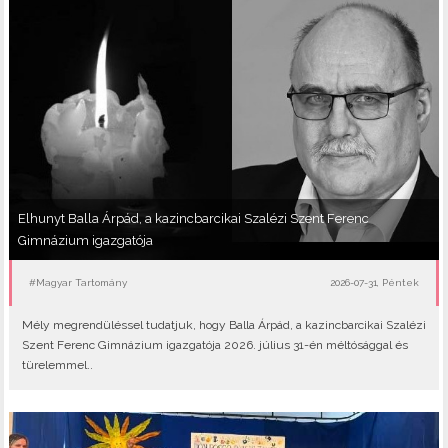
Elhunyt Balla Árpád, a kazincbarcikai Szalézi Szent Ferenc
Gimnázium igazgatója
#Magyar Tartomány
2026-07-31, Péntek
Mély megrendüléssel tudatjuk, hogy Balla Árpád, a kazincbarcikai Szalézi
Szent Ferenc Gimnázium igazgatója 2026. július 31-én méltósággal és
türelemmel..