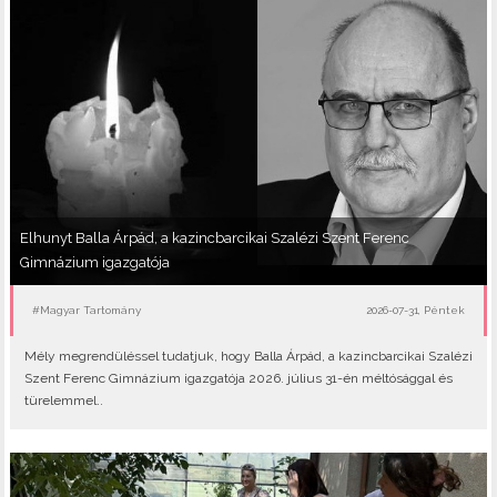
Elhunyt Balla Árpád, a kazincbarcikai Szalézi Szent Ferenc
Gimnázium igazgatója
#Magyar Tartomány
2026-07-31, Péntek
Mély megrendüléssel tudatjuk, hogy Balla Árpád, a kazincbarcikai Szalézi
Szent Ferenc Gimnázium igazgatója 2026. július 31-én méltósággal és
türelemmel..