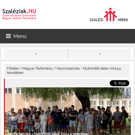
Menü
>
<
Főoldal
/
Magyar Tartomány
/ Kazincbarcika - Nyárindító tábor 2024 a
tanodában
Kazincbarcika - Nyárindító tábor 2024 a tanodában