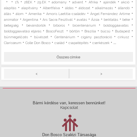
•
•
•
•
•
•
•
•
•
•
1%
28EK
29.EK
adomány
advent
Afrika
ajándék
akció
•
•
•
•
•
•
•
alapítás
alapítvány
Albertfalva
áldás
áldozat
alkalmazás
állandó
•
•
•
•
•
állás
álom
Amerika
Amoris Laetitia-családév
Ángel Fernández Artime
•
•
•
•
•
•
•
animátor
Argentína
Ars Sacra Fesztivál
avatás
Ázsia
beiktatás
béke
•
•
•
•
•
betegség
bevándorlók
bíboros
bicentenárium
boldoggáavatás
•
•
•
•
•
•
boldoggáavatási eljárás
BoscoFeszt
börtön
Brazília
búcsú
Budapest
•
•
•
•
•
bűnmegelőzés
bűvészet
Centenárium
cigány pasztoráció
cirkusz
•
•
•
•
• ...
Clarisseum
Colle Don Bosco
család
csapatépítés
cserkészek
Összes címke
>
<
Bármi kérdése van, keressen bennünket!
Kapcsolat
Don Bosco Szalézi Társasága