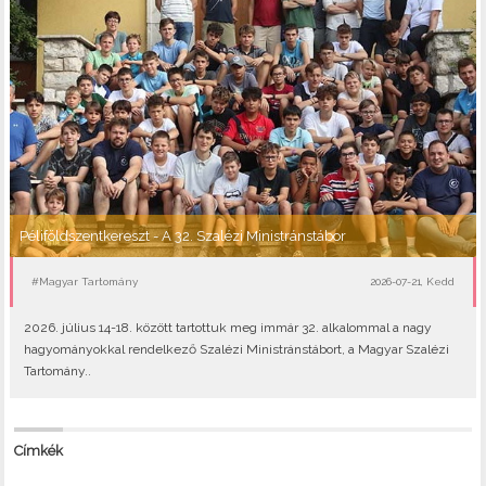
Péliföldszentkereszt - A 32. Szalézi Ministránstábor
#Magyar Tartomány
2026-07-21, Kedd
2026. július 14-18. között tartottuk meg immár 32. alkalommal a nagy
hagyományokkal rendelkező Szalézi Ministránstábort, a Magyar Szalézi
Tartomány..
Címkék