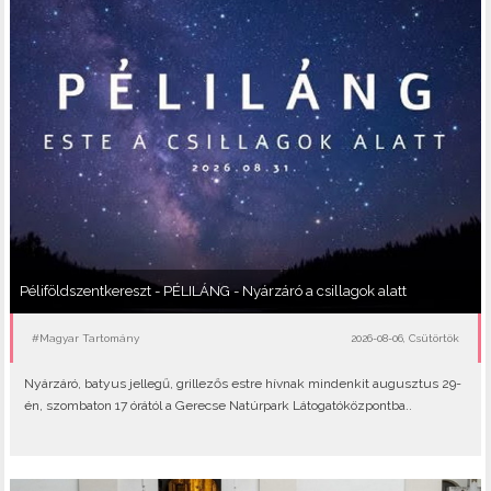
Péliföldszentkereszt - PÉLILÁNG - Nyárzáró a csillagok alatt
#Magyar Tartomány
2026-08-06, Csütörtök
Nyárzáró, batyus jellegű, grillezős estre hívnak mindenkit augusztus 29-
én, szombaton 17 órától a Gerecse Natúrpark Látogatóközpontba..