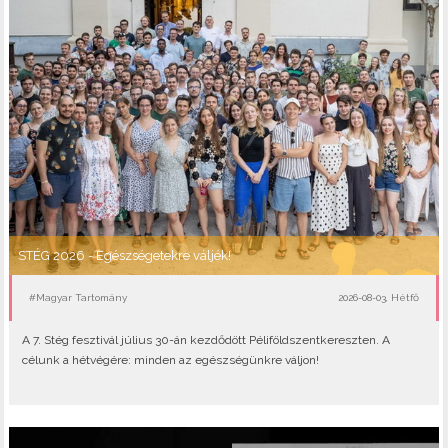
STÉG 2026 - Egészségetekre váljék!
#Magyar Tartomány
2026-08-03, Hétfő
A 7. Stég fesztivál július 30-án kezdődött Péliföldszentkereszten. A
célunk a hétvégére: minden az egészségünkre váljon!