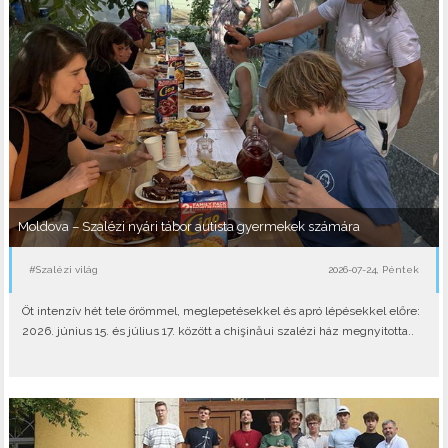
Moldova – Szalézi nyári tábor autista gyermekek számára
#Szalézi világ
2026-07-24, Péntek
Öt intenzív hét tele örömmel, meglepetésekkel és apró lépésekkel előre:
2026. június 15. és július 17. között a chişinăui szalézi ház megnyitotta..