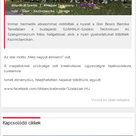
2024-06-26 Szerda |
#Magyar Tartomány
|
ARCHIVÁLT
nyár
•
tábor
•
Kazincbarcika
•
Tanoda
•
Immár harmadik alkalommal indították a nyarat a Don Bosco Barcika
Tanodában a budapesti SzÁMALK-Szalézi Technikum és
Szakgimnázium fotós hallgatóival, akik a nyári gyakorlatukat töltötték
Kazincbarcikán..
Az idei mottó „Merj nagyot álmodni!” volt.
A csapatoknak szüksége volt kreativitásra, ügyességre, tájékozódásra,
türelemre.
Ismét élménydús, felejthetetlen napokat töltöttünk együtt.
www.facebook.com/dbbarcikatanoda/Szaléziak.HU
Vissza az oldal tetejére
Kapcsolódó cikkek