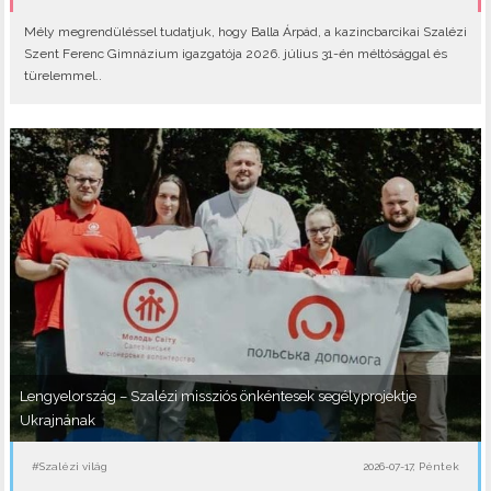
Mély megrendüléssel tudatjuk, hogy Balla Árpád, a kazincbarcikai Szalézi
Szent Ferenc Gimnázium igazgatója 2026. július 31-én méltósággal és
türelemmel..
Lengyelország – Szalézi missziós önkéntesek segélyprojektje
Ukrajnának
#Szalézi világ
2026-07-17, Péntek