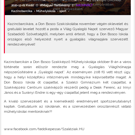
2020-12-01 Kedd |
#Magyar Tartomány
|
ARCHIVÁLT
Kazincbarcika
•
Műhelyiskola
•
sport
•
Kazincbarcikára, a Don Bosco Szakiskolába november végén oklevelet és
gratuláló levelet hozott a posta a Világ Gyalogló Napot szervező Magyar
Szabadidő Szövetségtől, melyben arról értesít, hogy a Don Bosco Iskola
országos első helyezést nyert a gyaloglás világnapjára szervezett
rendezvényével!
Kazincbarcikán a Don Bosco Szakképző Műhelyiskolája október 8-án a város
története során először rendezte meg a Gyaloglás Világ(hó)napja
népszerűsítésére a „Gyalogló napot”. Az eseményen 208 fő vett részt úgy,
hogy a helyi középfokú intézmények mindegyike képviseltette magát: A
Don Bosco Iskola öt csapattal, a Szalézi Gimnázium két csapattal, a
Szakképzési Centrum szakképzői részéről pedig a Deák Ferenc, az Irinyi
János és a Surányi Endre is egy-egy csapattal jelent meg a rendezvényen.
A kiváló szervezésért és a kiemelkedő eredményért sportszerutalványt
kaptak. Gratulálunk az iskolának, és a szervezésben oroszlánrészt vállaló
műhelyiskolai mentoroknak!!!
www.facebook.com/teddkepesse/Szaléziak.HU