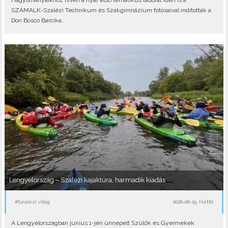
Hagyományaikhoz híven a nyár első tematikus táborát idén is a
SZÁMALK-Szalézi Technikum és Szakgimnázium fotósaival indították a
Don Bosco Barcika..
Lengyelország – Szalézi kajaktúra, harmadik kiadás
#Szalézi világ
2026-06-15, Hétfő
A Lengyelországban június 1-jén ünnepelt Szülők és Gyermekek