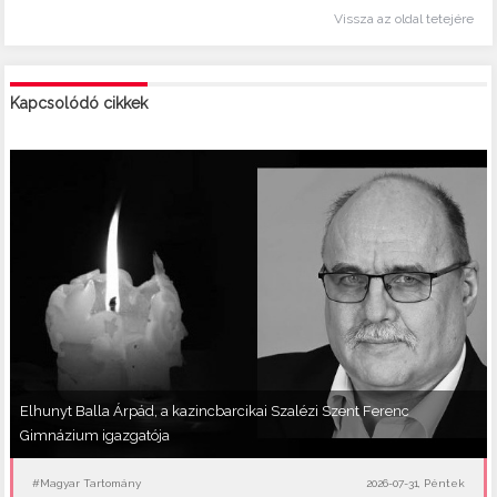
Vissza az oldal tetejére
Kapcsolódó cikkek
Elhunyt Balla Árpád, a kazincbarcikai Szalézi Szent Ferenc
Gimnázium igazgatója
#Magyar Tartomány
2026-07-31, Péntek