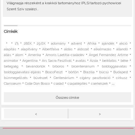
Világnapja részeként a krakkói tartományhoz (PLS) tartozó pychowicei
Szent Szív szalézi..
Címkék
•
•
•
•
•
•
•
•
•
•
1%
28EK
29.EK
adomány
advent
Afrika
ajándék
akció
•
•
•
•
•
•
•
alapítás
alapítvány
Albertfalva
áldás
áldozat
alkalmazás
állandó
•
•
•
•
•
állás
álom
Amerika
Amoris Laetitia-családév
Ángel Fernández Artime
•
•
•
•
•
•
•
animátor
Argentína
Ars Sacra Fesztivál
avatás
Ázsia
beiktatás
béke
•
•
•
•
•
betegség
bevándorlók
bíboros
bicentenárium
boldoggáavatás
•
•
•
•
•
•
boldoggáavatási eljárás
BoscoFeszt
börtön
Brazília
búcsú
Budapest
•
•
•
•
•
bűnmegelőzés
bűvészet
Centenárium
cigány pasztoráció
cirkusz
•
•
•
•
• ...
Clarisseum
Colle Don Bosco
család
csapatépítés
cserkészek
Összes címke
>
<