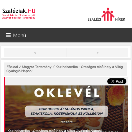
Menü
>
<
Főoldal
/
Magyar Tartomány
/ Kazincbarcika - Országos első hely a Világ
Gyalogló Napon!
Kazincbarcika - Országos első hely a Világ Gyalogló Napon!