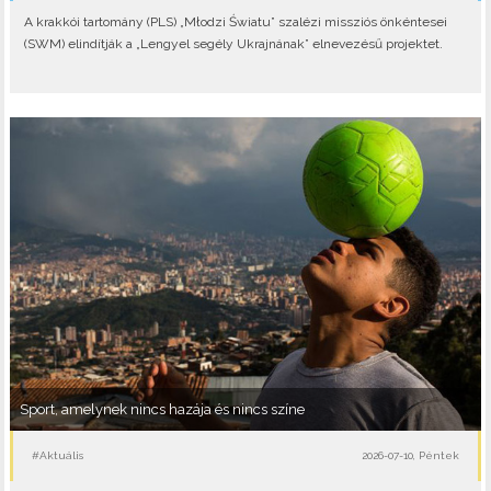
A krakkói tartomány (PLS) „Młodzi Światu” szalézi missziós önkéntesei
(SWM) elindítják a „Lengyel segély Ukrajnának” elnevezésű projektet.
Sport, amelynek nincs hazája és nincs színe
#Aktuális
2026-07-10, Péntek