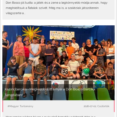
Don Bosco jól tudta: a játék és a zene a legkönnyebb módja annak, hogy
meghódítsuk a fiatalok szívét. Még ma is, a szaléziak játszóterein
világszerte a..
Kazincbarcika - Megkezdődött a nyár a Don Bosco Barcika
Tanodában!
#Magyar Tartomány
2026-07-02, Csütörtök