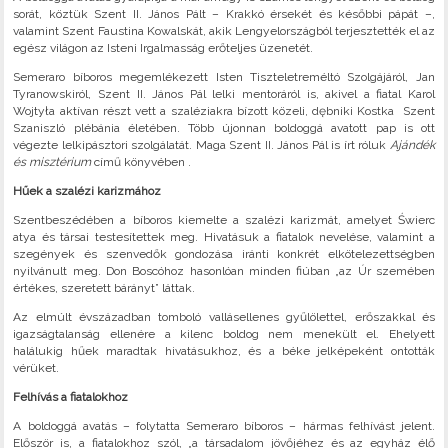
sorát, köztük Szent II. János Pált – Krakkó érsekét és későbbi pápát –,
valamint Szent Faustina Kowalskát, akik Lengyelországból terjesztették el az
egész világon az Isteni Irgalmasság erőteljes üzenetét.
Semeraro bíboros megemlékezett Isten Tiszteletreméltó Szolgájáról, Jan
Tyranowskiról, Szent II. János Pál lelki mentoráról is, akivel a fiatal Karol
Wojtyła aktívan részt vett a szaléziakra bízott közeli, dębniki Kostka Szent
Szaniszló plébánia életében. Több újonnan boldoggá avatott pap is ott
végezte lelkipásztori szolgálatát. Maga Szent II. János Pál is írt róluk
Ajándék
és misztérium
című könyvében .
Hűek a szalézi karizmához
Szentbeszédében a bíboros kiemelte a szalézi karizmát, amelyet Świerc
atya és társai testesítettek meg. Hivatásuk a fiatalok nevelése, valamint a
szegények és szenvedők gondozása iránti konkrét elkötelezettségben
nyilvánult meg. Don Boscóhoz hasonlóan minden fiúban „az Úr szemében
értékes, szeretett bárányt” láttak.
Az elmúlt évszázadban tomboló vallásellenes gyűlölettel, erőszakkal és
igazságtalanság ellenére a kilenc boldog nem menekült el. Ehelyett
halálukig hűek maradtak hivatásukhoz, és a béke jelképeként ontották
vérüket.
Felhívás a fiatalokhoz
A boldoggá avatás – folytatta Semeraro bíboros – hármas felhívást jelent.
Először is, a fiatalokhoz szól, „a társadalom jövőjéhez és az egyház élő