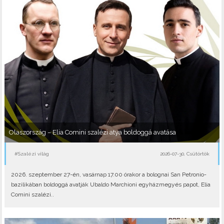
Olaszország – Elia Comini szalézi atya boldoggá avatása
#Szalézi világ
2026-07-30, Csütörtök
2026. szeptember 27-én, vasárnap 17.00 órakor a bolognai San Petronio-
bazilikában boldoggá avatják Ubaldo Marchioni egyházmegyés papot, Elia
Comini szalézi..