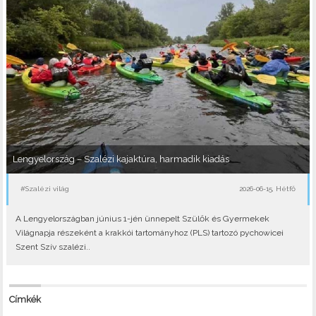
Lengyelország – Szalézi kajaktúra, harmadik kiadás
#Szalézi világ
2026-06-15, Hétfő
A Lengyelországban június 1-jén ünnepelt Szülők és Gyermekek
Világnapja részeként a krakkói tartományhoz (PLS) tartozó pychowicei
Szent Szív szalézi..
Címkék