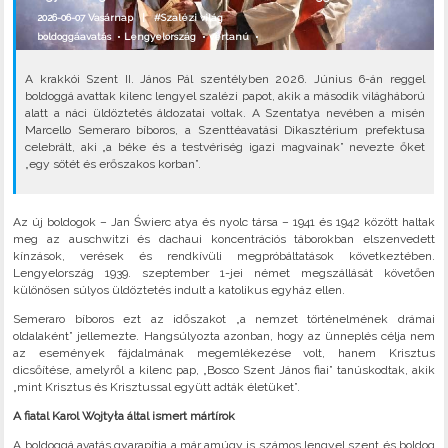
2026-06-07 Vasárnap |
#Szalézi világ
boldoggáavatás
•
Lengyelország
•
vértanú
•
A krakkói Szent II. János Pál szentélyben 2026. Június 6-án reggel
boldoggá avattak kilenc lengyel szalézi papot, akik a második világháború
alatt a náci üldöztetés áldozatai voltak. A Szentatya nevében a misén
Marcello Semeraro bíboros, a Szenttéavatási Dikasztérium prefektusa
celebrált, aki „a béke és a testvériség igazi magvainak” nevezte őket
„egy sötét és erőszakos korban”.
Az új boldogok – Jan Świerc atya és nyolc társa – 1941 és 1942 között haltak
meg az auschwitzi és dachaui koncentrációs táborokban elszenvedett
kínzások, verések és rendkívüli megpróbáltatások következtében.
Lengyelország 1939. szeptember 1-jei német megszállását követően
különösen súlyos üldöztetés indult a katolikus egyház ellen.
Semeraro bíboros ezt az időszakot „a nemzet történelmének drámai
oldalaként” jellemezte. Hangsúlyozta azonban, hogy az ünneplés célja nem
az események fájdalmának megemlékezése volt, hanem Krisztus
dicsőítése, amelyről a kilenc pap, „Bosco Szent János fiai” tanúskodtak, akik
„mint Krisztus és Krisztussal együtt adták életüket”.
A fiatal Karol Wojtyła által ismert mártírok
A boldoggá avatás gyarapítja a már amúgy is számos lengyel szent és boldog