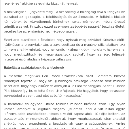
jelenéhez”, akikbe az egyház bizalmát helyezi.
A mai világban – jegyezte meg – a szabadság, a boldogság és a siker gyakran
elszakad az igazságtól, a felelősségtől és az áldozattól. A felkínált ideálok
könnyűnek és közvetlennek tűnhetnek, sokat ígérhetnek, mégis üressé
tehetik a szívet. Krisztus ezzel szemben „széppé és naggyá” teszi az életet,
beteljesítve az emberiség legmélyebb vágyait.
Ezért arra buzdította a fiatalokat, hogy nyissák meg szívüket Krisztus előtt,
különösen a bizonytalanság, a zavarodottság és a magány pillanataiban. „Az
Úr nem arra hív minket, hogy lemondjunk álmainkról – mondta –, hanem arra,
hogy megtisztítsuk és megvilágosítsuk azokat”, hogy az élet teljessé,
hitelessé és önátadásra képessé válhasson.
Bátorítás a szaléziaknak és a híveknek
A második meghívás Don Bosco Szaléziaknak szólt. Semeraro bíboros
reményét fejezte ki, hogy az új boldogok öröksége képessé tesz minden
papot arra, hogy nagylelkűen válaszoljon a Jó Pásztor hangjára. Szent II. János
Pált idézve így buzdította őket: „Ne féljetek. Ne hagyjátok, hogy elriasszon
benneteket a szent papi élet szédítő magassága.”
A harmadik és egyben utolsó felhívás minden hívőhöz szólt. Egy olyan
korban, amelyet a „digitális magány” jellemez, ahol a virtualitás egyre
kifinomultabb eszközökkel képes a valódi kapcsolatok illúzióját kelteni, az
életszentség mindenekelőtt abban áll, hogy meghallgassuk Isten akaratát
anélkül, hogy engednénk a fáradtságnak vagy a csüggedésnek. Amire
szükség van – mondta –, az az, hogy újra megtanuljuk felismerni a Jó