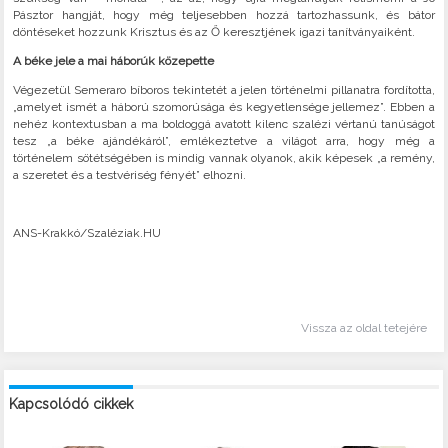
Pásztor hangját, hogy még teljesebben hozzá tartozhassunk, és bátor
döntéseket hozzunk Krisztus és az Ő keresztjének igazi tanítványaiként.
A béke jele a mai háborúk közepette
Végezetül Semeraro bíboros tekintetét a jelen történelmi pillanatra fordította,
„amelyet ismét a háború szomorúsága és kegyetlensége jellemez”. Ebben a
nehéz kontextusban a ma boldoggá avatott kilenc szalézi vértanú tanúságot
tesz „a béke ajándékáról”, emlékeztetve a világot arra, hogy még a
történelem sötétségében is mindig vannak olyanok, akik képesek „a remény,
a szeretet és a testvériség fényét” elhozni.
ANS-Krakkó/Szaléziak.HU
Vissza az oldal tetejére
Kapcsolódó cikkek