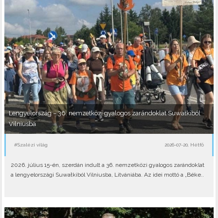
Lengyelország – 36. nemzetközi gyalogos zarándoklat Suwałkiból
Vilniusba
#Szalézi világ
2026-07-20, Hétfő
2026. július 15-én, szerdán indult a 36. nemzetközi gyalogos zarándoklat
a lengyelországi Suwałkiból Vilniusba, Litvániába. Az idei mottó a „Béke..