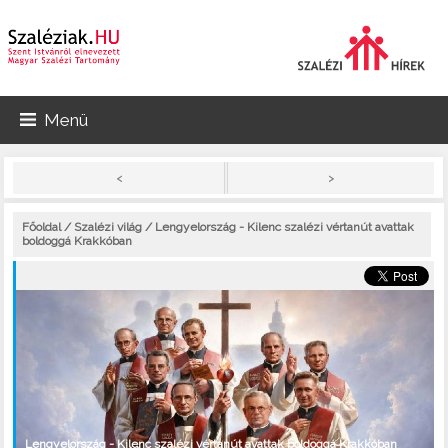
Menü
>
<
Főoldal
/
Szalézi világ
/ Lengyelország - Kilenc szalézi vértanút avattak
boldoggá Krakkóban
Lengyelország - Kilenc szalézi vértanút avattak boldoggá Krakkóban