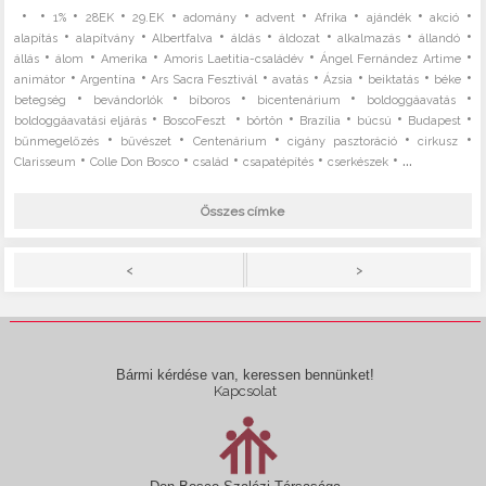
•
•
•
•
•
•
•
•
•
•
1%
28EK
29.EK
adomány
advent
Afrika
ajándék
akció
•
•
•
•
•
•
•
alapítás
alapítvány
Albertfalva
áldás
áldozat
alkalmazás
állandó
•
•
•
•
•
állás
álom
Amerika
Amoris Laetitia-családév
Ángel Fernández Artime
•
•
•
•
•
•
•
animátor
Argentína
Ars Sacra Fesztivál
avatás
Ázsia
beiktatás
béke
•
•
•
•
•
betegség
bevándorlók
bíboros
bicentenárium
boldoggáavatás
•
•
•
•
•
•
boldoggáavatási eljárás
BoscoFeszt
börtön
Brazília
búcsú
Budapest
•
•
•
•
•
bűnmegelőzés
bűvészet
Centenárium
cigány pasztoráció
cirkusz
•
•
•
•
• ...
Clarisseum
Colle Don Bosco
család
csapatépítés
cserkészek
Összes címke
>
<
Bármi kérdése van, keressen bennünket!
Kapcsolat