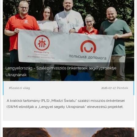
Lengyelország – Szalézi missziós önkéntesek segélyprojektje
Ukrajnának
#Szalézi világ
2026-07-17, Péntek
A krakkói tartomány (PLS) „Młodzi Światu” szalézi missziós önkéntesei
(SWM) elindítják a „Lengyel segély Ukrajnának” elnevezésű projektet.