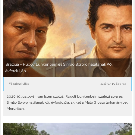
Brazília – Rudolf Lunkenbein és Simão Bororo halálának 50.
évfordulján
#Szalézi világ
2026-07-15, Szerda
2026. július 15-én van Isten szolgái Rudolf Lunkenbein szalézi atya és
Simão Bororo halálának 50. évfordulója, akiket a Mato Grosso tartománybeli
Meruriban..