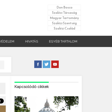
Don Bosco
Szalézi Társaság
Magyar Tartomány
Szalézi Szentség
Szalézi Család
VÉDELEM
HIVATÁS
EGYÉB TARTALOM
Kapcsolódó cikkek