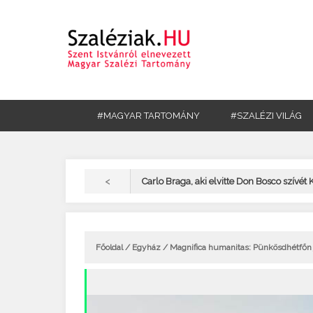
#MAGYAR TARTOMÁNY
#SZALÉZI VILÁG
<
Carlo Braga, aki elvitte Don Bosco szívét 
Főoldal
/
Egyház
/ Magnifica humanitas: Pünkösdhétfőn j