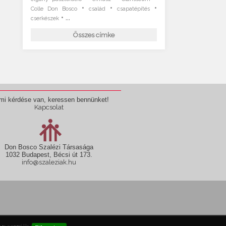
•
•
•
Colle Don Bosco
család
csapatépítés
• ...
cserkészek
Összes címke
mi kérdése van, keressen bennünket!
Kapcsolat
Don Bosco Szalézi Társasága
1032 Budapest, Bécsi út 173.
info@szaleziak.hu