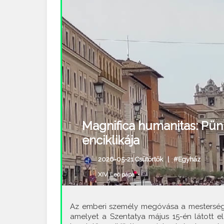
Magnifica humanitas: Pün
enciklikája
2026-05-21 Csütörtök |
#Egyház
XIV. Leó pápa
•
Az emberi személy megóvása a mestersége
amelyet a Szentatya május 15-én látott e