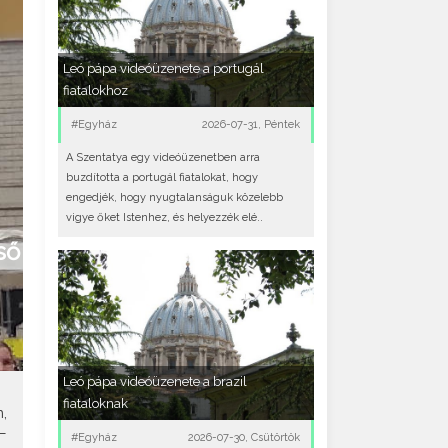
Leó pápa videóüzenete a portugál
fiatalokhoz
#Egyház
2026-07-31, Péntek
A Szentatya egy videóüzenetben arra
buzdította a portugál fiatalokat, hogy
engedjék, hogy nyugtalanságuk közelebb
vigye őket Istenhez, és helyezzék elé..
ső
Leó pápa videóüzenete a brazil
fiataloknak
,
–
#Egyház
2026-07-30, Csütörtök