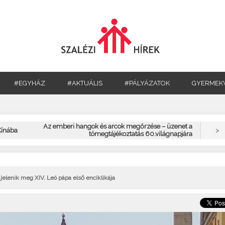
#EGYHÁZ
#AKTUÁLIS
#PÁLYÁZATOK
GYERMEK
Az emberi hangok és arcok megőrzése – üzenet a
>
Kínába
tömegtájékoztatás 60.világnapjára
elenik meg XIV. Leó pápa első enciklikája