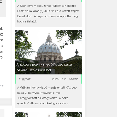
z
A Szentatya videóüzenet küldött a Halleluja
Fesztiválra, amely július 22-26-a között zajlott
Brazíliában. A pápa örömmel állapította meg,
hogy a fiatalok..
ek
az
em
 a
ai
ro
Antológia jelenik meg XIV. Leó pápa
békéről szóló írásaiból
#Egyház
2026-07-22, Szerda
ére
A Vatikáni Könyvkiadó megjelenteti XIV. Leó
pápa új könyvét, melynek címe:
„Lefegyverzett és lefegyverző. A béke
ajándék”. Alessandro Banfi gondozta a..