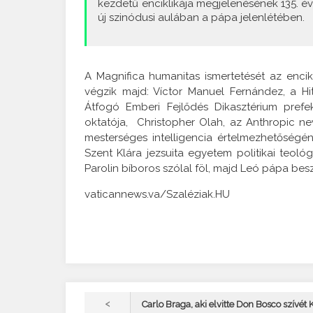
kezdetű enciklikája megjelenésének 135. évf
új szinódusi aulában a pápa jelenlétében.
A Magnifica humanitas ismertetését az enc
végzik majd: Víctor Manuel Fernández, a Hit
Átfogó Emberi Fejlődés Dikasztérium pref
oktatója, Christopher Olah, az Anthropic nev
mesterséges intelligencia értelmezhetőségé
Szent Klára jezsuita egyetem politikai teoló
Parolin bíboros szólal föl, majd Leó pápa besz
vaticannews.va/Szaléziak.HU
<
Carlo Braga, aki elvitte Don Bosco szívét 