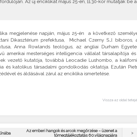
ordulóján. Az új enciklikát május 25-én, 11.30-kor mutatják be a
iklika megjelenése napján, május 25-én a következő személy
tani Dikasztérium prefektusa, Michael Czerny S.J. bíboros, 
ektusa, Anna Rowlands teológus, az angliai Durham Egyet
ű amerikai mesterséges intelligencia vállalat társalapítója és
nek vezető kutatója, továbbá Leocadie Lushombo, a kaliforni
gia és katolikus társadalmi gondolkodás oktatója. Ezután Piet
édével és áldásával zárul az enciklika ismertetése.
Vissza az oldal tetej
Az emberi hangok és arcok megőrzése – üzenet a
>
Kínába
tömegtájékoztatás 60.világnapjára