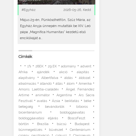
#Egyház
2026-05-26, Kedd
Május 25-én, Pünkösdhétfőn, Szűz Mária, az
Egyház Anyja ünnepén mutatták be XIV. Leó
pápa „Magnifica Humanitas” kezdetű első
enciklikáját a..
Címkék
•
•
•
•
•
•
•
1%
28EK
29.EK
adomány
advent
•
•
•
•
Afrika
ajándék
akció
alapítás
•
•
•
•
alapítvány
Albertfalva
áldás
áldozat
•
•
•
•
•
alkalmazás
állandó
állás
álom
Amerika
•
Amoris Laetitia-családév
Ángel Fernández
•
•
•
Artime
animátor
Argentína
Ars Sacra
•
•
•
•
•
Fesztivál
avatás
Ázsia
beiktatás
béke
•
•
•
betegség
bevándorlók
bíboros
•
•
bicentenárium
boldoggáavatás
•
•
boldoggáavatási eljárás
BoscoFeszt
•
•
•
•
börtön
Brazília
búcsú
Budapest
•
•
•
bűnmegelőzés
bűvészet
Centenárium
•
•
•
cigány pasztoráció
cirkusz
Clarisseum