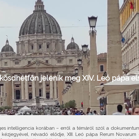
kösdhétfőn jelenik meg XIV. Leó pápa el
s intelligencia korában – erről a témáról szól a dokumentum
l kézjegyével, névadó elődje, XIII. Leó pápa Rerum Novarum 