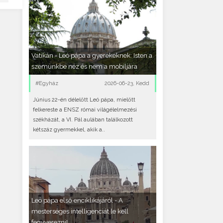
Vatikán - Leó pápa a gyerekeknek: Isten a
szemünkbe néz és nem a mobiljára
#Egyház
2026-06-23, Kedd
Június 22-én délelőtt Leó pápa, mielőtt
felkereste a ENSZ római világélelmezési
székházát, a VI. Pál aulában találkozott
kétszáz gyermekkel, akik a..
Leó pápa első enciklikájáról - A
mesterséges intelligenciát le kell
fegyverezni!