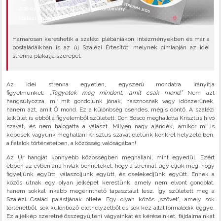
2026-03-26 Csütörtök |
#Magyar Tartomány
Szalézi Értesítő
•
Hamarosan kereshetik a szalézi plébániákon, intézményekben és már a
postaládáikban is az új Szalézi Értesítőt, melynek címlapján az idei
strenna plakátja szerepel.
Az idei strenna egyetlen, egyszerű mondatra irányítja
figyelmünket:
„Tegyetek meg mindent, amit csak mond.”
Nem azt
hangsúlyozza, mi mit gondolunk jónak, hasznosnak vagy időszerűnek,
hanem azt, amit Ő mond. Ez a különbség csendes, mégis döntő. A szalézi
lelkület is ebből a figyelemből született: Don Bosco meghallotta Krisztus hívó
szavát, és nem halogatta a választ. Milyen nagy ajándék, amikor mi is
képesek vagyunk meghallani Krisztus szavát életünk konkrét helyzeteiben,
a fiatalok történeteiben, a közösség valóságában!
Az Úr hangját könnyebb közösségben meghallani, mint egyedül. Ezért
ebben az évben arra hívlak benneteket, hogy a strennát úgy éljük meg, hogy
figyeljünk együtt, válaszoljunk együtt, és cselekedjünk együtt. Ennek a
közös útnak egy olyan jelképet kerestünk, amely nem elvont gondolat,
hanem sokkal inkább megérinthető tapasztalat lesz. Így született meg a
Szalézi Család palástjának ötlete. Egy olyan közös „szövet”, amely sok
történetből, sok különböző élethelyzetből és sok kéz által formálódik eggyé.
Ez a jelkép szeretné összegyűjteni vágyainkat és kéréseinket, fájdalmainkat