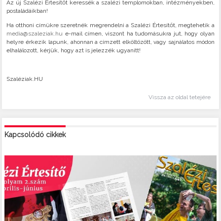
Az új Szalézi Értesítőt keressék a szalézi templomokban, intézményekben,
postaládáikban!
Ha otthoni címükre szeretnék megrendelni a Szalézi Értesítőt, megtehetik a
media@szaleziak.hu
e-mail címen, viszont ha tudomásukra jut, hogy olyan
helyre érkezik lapunk, ahonnan a címzett elköltözött, vagy sajnálatos módon
elhalálozott, kérjük, hogy azt is jelezzék ugyanitt!
Szaléziak.HU
Vissza az oldal tetejére
Kapcsolódó cikkek