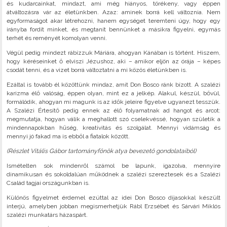
és kudarcainkat, mindazt, ami még hiányos, törékeny, vagy éppen
átváltozásra vár az életünkben. Azaz: aminek borrá kell változnia. Nem
egyformaságot akar létrehozni, hanem egységet teremteni úgy, hogy egy
irányba fordít minket, és megtanít bennünket a másikra figyelni, egymás
terhét és reményét komolyan venni.
Végül pedig mindezt rábízzuk Máriára, ahogyan Kánában is történt. Hiszem,
hogy kéréseinket ő elviszi Jézushoz, aki – amikor eljön az órája – képes
csodát tenni, és a vizet borrá változtatni a mi közös életünkben is.
Ezáltal is tovább él közöttünk mindaz, amit Don Bosco ránk bízott. A szalézi
karizma élő valóság, éppen olyan, mint ez a jelkép. Alakul, készül, bővül,
formálódik, ahogyan mi magunk is az idők jeleire figyelve ugyanezt tesszük.
A Szalézi Értesítő pedig ennek az élő folyamatnak ad hangot és arcot:
megmutatja, hogyan válik a meghallott szó cselekvéssé, hogyan születik a
mindennapokban hűség, kreativitás és szolgálat. Mennyi vidámság és
mennyi jó fakad ma is ebből a fiatalok között.
(Részlet Vitális Gábor tartományfőnök atya bevezető gondolataiból)
Ismételten sok mindenről számol be lapunk, igazolva, mennyire
dinamikusan és sokoldalúan működnek a szalézi szereztesek és a Szalézi
Család tagjai országunkban is.
Különös figyelmet érdemel ezúttal az idei Don Bosco díjasokkal készült
interjú, amelyben jobban megismerhetjük Rábl Erzsébet és Sárvári Miklós
szalézi munkatárs házaspárt.