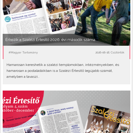
Érkezik a Szalézi Értesítő 2026. évi második száma
#Magyar Tartomány
2026-06-18, Csütörtök
Hamarosan kereshetik a szalézi templomokban, intézményekben, és
hamarosan a postaládáikban is a Szalézi Értesítő legújabb számát,
amelyben a tavaszi..