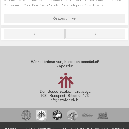
•
•
•
•
• ...
Clarisseum
Colle Don Bosco
család
csapatépítés
cserkészek
Összes címke
>
<
Bármi kérdése van, keressen bennünket!
Kapcsolat
Don Bosco Szalézi Társasága
1032 Budapest, Bécsi út 173.
info@szaleziak.hu
A portál tartalma szabadon,de kizárólag a "Szaléziak.HU" forrásmegjelöléssel