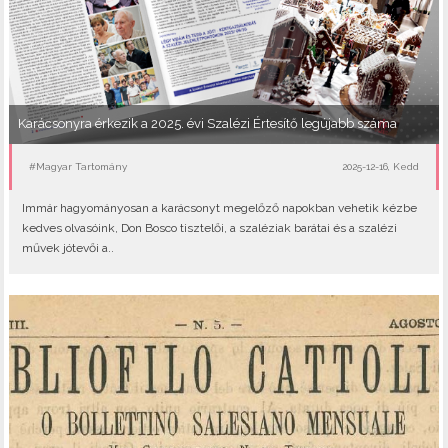
Karácsonyra érkezik a 2025. évi Szalézi Értesítő legújabb száma
#Magyar Tartomány
2025-12-16, Kedd
Immár hagyományosan a karácsonyt megelőző napokban vehetik kézbe
kedves olvasóink, Don Bosco tisztelői, a szaléziak barátai és a szalézi
művek jótevői a..