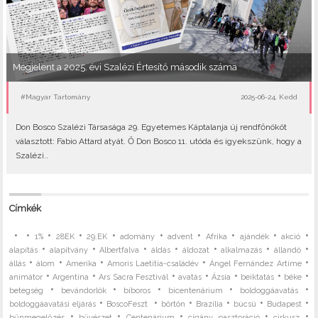
Megjelent a 2025. évi Szalézi Értesítő második száma
#Magyar Tartomány
2025-06-24, Kedd
Don Bosco Szalézi Társasága 29. Egyetemes Káptalanja új rendfőnököt
választott: Fabio Attard atyát. Ő Don Bosco 11. utóda és igyekszünk, hogy a
Szalézi..
Címkék
•
•
•
•
•
•
•
•
•
•
1%
28EK
29.EK
adomány
advent
Afrika
ajándék
akció
•
•
•
•
•
•
•
alapítás
alapítvány
Albertfalva
áldás
áldozat
alkalmazás
állandó
•
•
•
•
•
állás
álom
Amerika
Amoris Laetitia-családév
Ángel Fernández Artime
•
•
•
•
•
•
•
animátor
Argentína
Ars Sacra Fesztivál
avatás
Ázsia
beiktatás
béke
•
•
•
•
•
betegség
bevándorlók
bíboros
bicentenárium
boldoggáavatás
•
•
•
•
•
•
boldoggáavatási eljárás
BoscoFeszt
börtön
Brazília
búcsú
Budapest
•
•
•
•
•
bűnmegelőzés
bűvészet
Centenárium
cigány pasztoráció
cirkusz