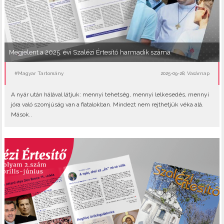
Megjelent a 2025. évi Szalézi Értesítő harmadik száma
#Magyar Tartomány
2025-09-28, Vasárnap
A nyár után hálával látjuk: mennyi tehetség, mennyi lelkesedés, mennyi
jóra való szomjúság van a fiatalokban. Mindezt nem rejthetjük véka alá.
Mások..