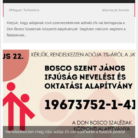
#Magyar Tartomány
2024-04-10, Szerda
Kérjük, hogy adójának civil szervezeteknek adható 1%-val támogassa a
Don Bosco Szaléziak központi alapítványát. Segítsen nekünk segíteni a
fiataloknak,..
Ne feledkezzen meg róla: adója 1%-val is jót tehet a fiatalok javára!