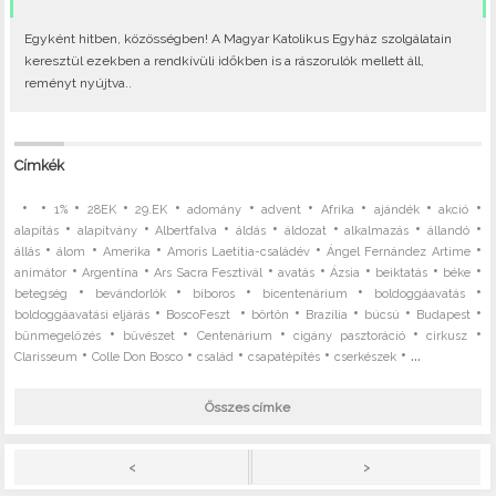
Egyként hitben, közösségben! A Magyar Katolikus Egyház szolgálatain
keresztül ezekben a rendkívüli időkben is a rászorulók mellett áll,
reményt nyújtva..
Címkék
•
•
•
•
•
•
•
•
•
•
1%
28EK
29.EK
adomány
advent
Afrika
ajándék
akció
•
•
•
•
•
•
•
alapítás
alapítvány
Albertfalva
áldás
áldozat
alkalmazás
állandó
•
•
•
•
•
állás
álom
Amerika
Amoris Laetitia-családév
Ángel Fernández Artime
•
•
•
•
•
•
•
animátor
Argentína
Ars Sacra Fesztivál
avatás
Ázsia
beiktatás
béke
•
•
•
•
•
betegség
bevándorlók
bíboros
bicentenárium
boldoggáavatás
•
•
•
•
•
•
boldoggáavatási eljárás
BoscoFeszt
börtön
Brazília
búcsú
Budapest
•
•
•
•
•
bűnmegelőzés
bűvészet
Centenárium
cigány pasztoráció
cirkusz
•
•
•
•
• ...
Clarisseum
Colle Don Bosco
család
csapatépítés
cserkészek
Összes címke
>
<