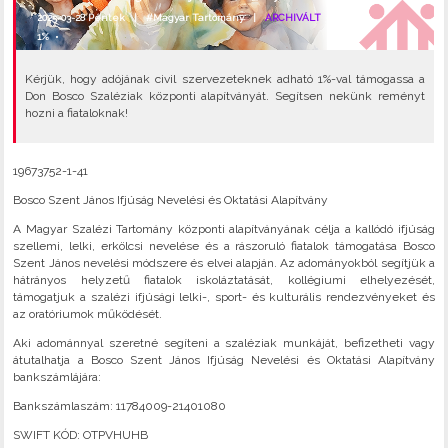
2025-03-28 Péntek |
#Magyar Tartomány
|
ARCHIVÁLT
1%
•
Kérjük, hogy adójának civil szervezeteknek adható 1%-val támogassa a
Don Bosco Szaléziak központi alapítványát. Segítsen nekünk reményt
hozni a fiataloknak!
19673752-1-41
Bosco Szent János Ifjúság Nevelési és Oktatási Alapítvány
A Magyar Szalézi Tartomány központi alapítványának célja a kallódó ifjúság
szellemi, lelki, erkölcsi nevelése és a rászoruló fiatalok támogatása Bosco
Szent János nevelési módszere és elvei alapján. Az adományokból segítjük a
hátrányos helyzetű fiatalok iskoláztatását, kollégiumi elhelyezését,
támogatjuk a szalézi ifjúsági lelki-, sport- és kulturális rendezvényeket és
az oratóriumok működését.
Aki adománnyal szeretné segíteni a szaléziak munkáját, befizetheti vagy
átutalhatja a Bosco Szent János Ifjúság Nevelési és Oktatási Alapítvány
bankszámlájára:
Bankszámlaszám: 11784009-21401080
SWIFT KÓD: OTPVHUHB