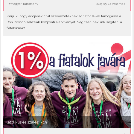
#Magyar Tartomány
2023-05-07, Vasárnap
Kérjük, hogy adójának civil szervezeteknek adható 1%-val támogassa a
Don Bosco Szaléziak központi alapítványát. Segítsen nekünk segíteni a
fiataloknak!
Katolikus és szalézi - 1%