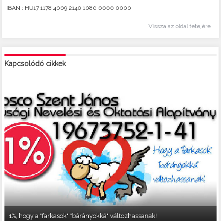
IBAN : HU17 1178 4009 2140 1080 0000 0000
Vissza az oldal tetejére
Kapcsolódó cikkek
1%, hogy a "farkasok" "bárányokká" változhassanak!