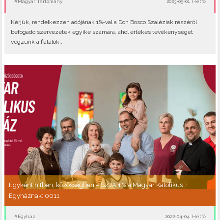
#Magyar Tartomány
2023-05-01, Hétfő
Kérjük, rendelkezzen adójának 1%-val a Don Bosco Szaléziak részéről
befogadó szervezetek egyike számára, ahol értékes tevékenységet
végzünk a fiatalok..
Egyként hitben, közösségben – SZJA 1 % a Magyar Katolikus
Egyháznak: 0011
#Egyház
2022-04-04, Hétfő