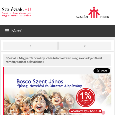
Menü
>
<
Főoldal
/
Magyar Tartomány
/ Ne feledkezzen meg róla: adója 1%-val
reményt adhat a fiataloknak
Ne feledkezzen meg róla: adója 1%-val reményt adhat a fiataloknak