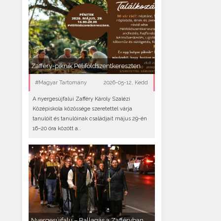
Zafféry-piknik Péliföldszentkereszten
#Magyar Tartomány
2026-05-12, Kedd
A nyergesújfalui Zafféry Károly Szalézi
Középiskola közössége szeretettel várja
tanulóit és tanulóinak családjait május 29-én
16–20 óra között a..
Nyergesújfalu – Ballagás a Zafféryban