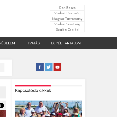
Don Bosco
Szalézi Társaság
Magyar Tartomány
Szalézi Szentség
Szalézi Család
VÉDELEM
HIVATÁS
EGYÉB TARTALOM
Kapcsolódó cikkek