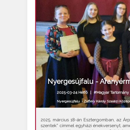
Nyergesújfalu - Aranyérme
2025-03-24 Hétfő |
#Magyar Tartomány
Nyergesújfalu
•
Zafféry Károly Szalézi Közép
2025. március 18-án Esztergomban, az Árp
szentek” címmel egyházi énekversenyt, amel