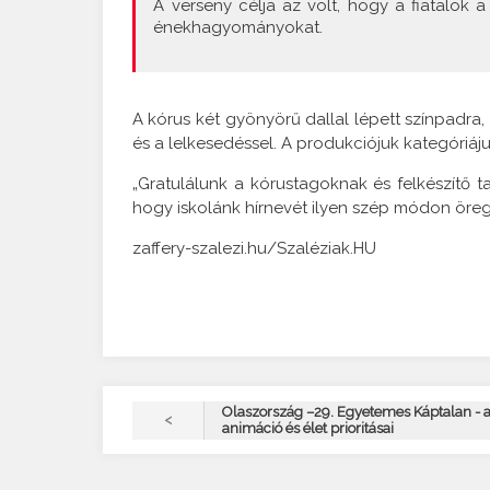
A verseny célja az volt, hogy a fiatalok a
énekhagyományokat.
A kórus két gyönyörű dallal lépett színpadra,
és a lelkesedéssel. A produkciójuk kategóriáju
„Gratulálunk a kórustagoknak és felkészítő 
hogy iskolánk hírnevét ilyen szép módon öregbí
zaffery-szalezi.hu/Szaléziak.HU
Olaszország –29. Egyetemes Káptalan - a
<
animáció és élet prioritásai