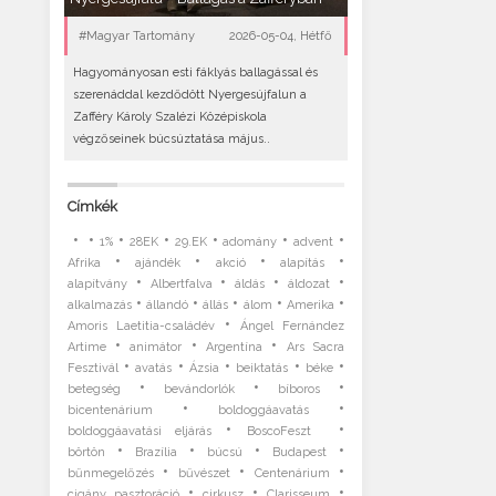
#Magyar Tartomány
2026-05-04, Hétfő
Hagyományosan esti fáklyás ballagással és
szerenáddal kezdődött Nyergesújfalun a
Zafféry Károly Szalézi Középiskola
végzőseinek búcsúztatása május..
Címkék
•
•
•
•
•
•
•
1%
28EK
29.EK
adomány
advent
•
•
•
•
Afrika
ajándék
akció
alapítás
•
•
•
•
alapítvány
Albertfalva
áldás
áldozat
•
•
•
•
•
alkalmazás
állandó
állás
álom
Amerika
•
Amoris Laetitia-családév
Ángel Fernández
•
•
•
Artime
animátor
Argentína
Ars Sacra
•
•
•
•
•
Fesztivál
avatás
Ázsia
beiktatás
béke
•
•
•
betegség
bevándorlók
bíboros
•
•
bicentenárium
boldoggáavatás
•
•
boldoggáavatási eljárás
BoscoFeszt
•
•
•
•
börtön
Brazília
búcsú
Budapest
•
•
•
bűnmegelőzés
bűvészet
Centenárium
•
•
•
cigány pasztoráció
cirkusz
Clarisseum