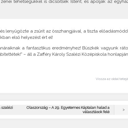
 zenei tehetségükkel is dicsőítsék Istent, és ápolják az egyház
 és lenyűgözte a zsűrit az összhangjával, a tiszta előadásmódd
kban első helyezést ért el!
tanáraiknak a fantasztikus eredményhez! Büszkék vagyunk ráto
tettétek!” – áll a Zafféry Károly Szalézi Középiskola honlapján
Vissza az oldal tetej
 szalézi
Olaszország – A 29. Egyetemes Káptalan halad a
>
választások felé