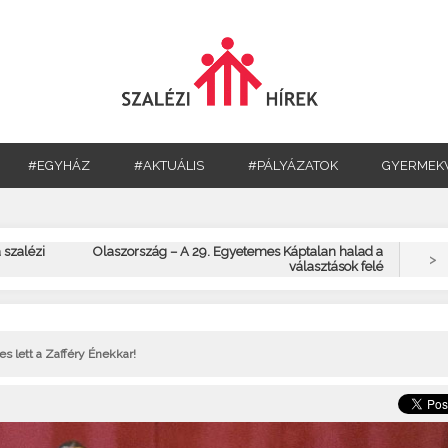
#EGYHÁZ
#AKTUÁLIS
#PÁLYÁZATOK
GYERMEK
 szalézi
Olaszország – A 29. Egyetemes Káptalan halad a
>
választások felé
s lett a Zafféry Énekkar!