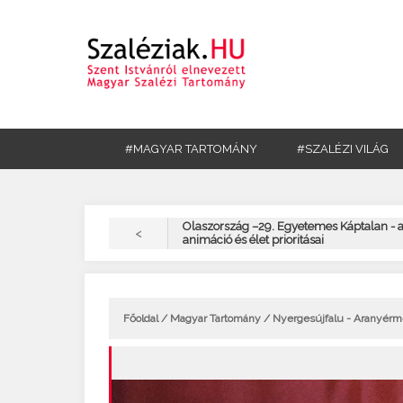
#MAGYAR TARTOMÁNY
#SZALÉZI VILÁG
Olaszország –29. Egyetemes Káptalan - a
<
animáció és élet prioritásai
Főoldal
/
Magyar Tartomány
/ Nyergesújfalu - Aranyérme