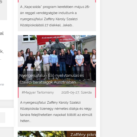
i
A „Kapcsolda” program keretében május 28-
án reggel vendégségbe indultunk a
nyergesújfalui Zafféry Károly Szalézi
Középiskolából 27 diákkal, Jakab..
al
k,
.
Nyergesújfalu - Élő nyelvtanulás és
szalézi barátságok Ausztriában
ére
#Magyar Tartomány
2026-05-27, Szerda
A nyergesújfalui Zafféry Károly Szalézi
Középiskola tizenegy németes diákja és négy
tanára felejthetetlen napokat töltött az elmúlt
héten..