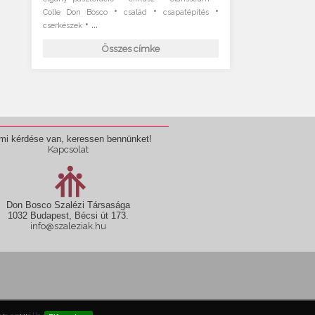
•
•
•
Colle Don Bosco
család
csapatépítés
• ...
cserkészek
Összes címke
mi kérdése van, keressen bennünket!
Kapcsolat
Don Bosco Szalézi Társasága
1032 Budapest, Bécsi út 173.
info@szaleziak.hu