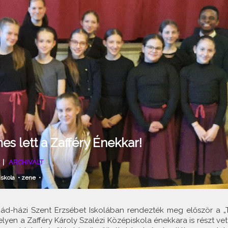
s lett a Zafféry Énekkar!
|
ARCHIVÁLT
iskola
•
zene
•
ád-házi Szent Erzsébet Iskolában rendezték meg először a „T
yen a Zafféry Károly Szalézi Középiskola énekkara is részt vett