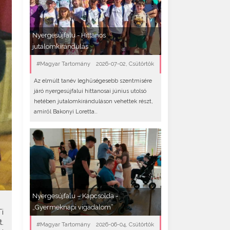
Nyergesújfalu - Hittanos
jutalomkirándulás
#Magyar Tartomány
2026-07-02, Csütörtök
Az elmúlt tanév leghűségesebb szentmisére
járó nyergesújfalui hittanosai június utolsó
hetében jutalomkiránduláson vehettek részt,
amiről Bakonyi Loretta..
Nyergesújfalu – Kapcsolda -
„Gyermeknapi vigadalom”
i
.
#Magyar Tartomány
2026-06-04, Csütörtök