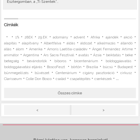
Esztergomban, a „Ti Szentek”..
Címkék
•
•
•
•
•
•
•
•
•
•
1%
28EK
29.EK
adomány
advent
Afrika
ajándék
akció
•
•
•
•
•
•
•
alapítás
alapítvány
Albertfalva
áldás
áldozat
alkalmazás
állandó
•
•
•
•
•
állás
álom
Amerika
Amoris Laetitia-családév
Ángel Fernández Artime
•
•
•
•
•
•
•
animátor
Argentína
Ars Sacra Fesztivál
avatás
Ázsia
beiktatás
béke
•
•
•
•
•
betegség
bevándorlók
bíboros
bicentenárium
boldoggáavatás
•
•
•
•
•
•
boldoggáavatási eljárás
BoscoFeszt
börtön
Brazília
búcsú
Budapest
•
•
•
•
•
bűnmegelőzés
bűvészet
Centenárium
cigány pasztoráció
cirkusz
•
•
•
•
• ...
Clarisseum
Colle Don Bosco
család
csapatépítés
cserkészek
Összes címke
>
<