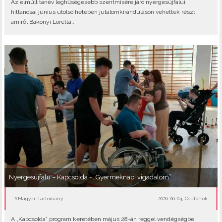
Az elmúlt tanév leghűségesebb szentmisére járó nyergesújfalui
hittanosai június utolsó hetében jutalomkiránduláson vehettek részt,
amiről Bakonyi Loretta..
Nyergesújfalu – Kapcsolda - „Gyermeknapi vigadalom”
#Magyar Tartomány
2026-06-04, Csütörtök
A „Kapcsolda” program keretében május 28-án reggel vendégségbe