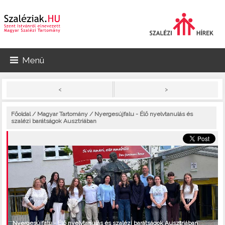
Menü
>
<
Főoldal
/
Magyar Tartomány
/ Nyergesújfalu - Élő nyelvtanulás és
szalézi barátságok Ausztriában
Nyergesújfalu - Élő nyelvtanulás és szalézi barátságok Ausztriában