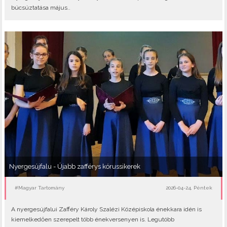
búcsúztatása május..
Nyergesújfalu - Újabb zafférys kórussikerek
#Magyar Tartomány
2026-04-24, Péntek
A nyergesújfalui Zafféry Károly Szalézi Középiskola énekkara idén is
kiemelkedően szerepelt több énekversenyen is. Legutóbb