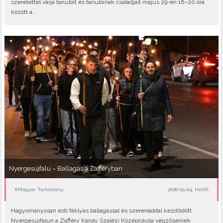
szeretettel várja tanulóit és tanulóinak családjait május 29-én 16–20 óra
között a..
Nyergesújfalu – Ballagás a Zafféryban
#Magyar Tartomány
2026-05-04, Hétfő
Hagyományosan esti fáklyás ballagással és szerenáddal kezdődött
Nyergesújfalun a Zafféry Károly Szalézi Középiskola végzőseinek