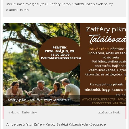
indultunk a nyergesújfalui Zafféry Károly Szalézi Középiskolából 27
diákkal, Jakab..
Zafféry-piknik Péliföldszentkereszten
#Magyar Tartomány
2026-05-12, Kedd
A nyergesújfalui Zafféry Károly Szalézi Középiskola közössége