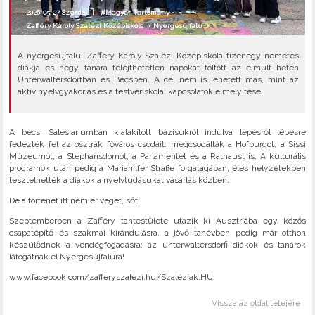
2026-05-27 Szerda |
#Magyar Tartomány
Zafféry Károly Szalézi Középiskola
•
Nyergesújfalu
•
A nyergesújfalui Zafféry Károly Szalézi Középiskola tizenegy németes
diákja és négy tanára felejthetetlen napokat töltött az elmúlt héten
Unterwaltersdorfban és Bécsben. A cél nem is lehetett más, mint az
aktív nyelvgyakorlás és a testvériskolai kapcsolatok elmélyítése.
A bécsi Salesianumban kialakított bázisukról indulva lépésről lépésre
fedezték fel az osztrák főváros csodáit: megcsodálták a Hofburgot, a Sissi
Múzeumot, a Stephansdomot, a Parlamentet és a Rathaust is. A kulturális
programok után pedig a Mariahilfer Straße forgatagában, éles helyzetekben
tesztelhették a diákok a nyelvtudásukat vásárlás közben.
De a történet itt nem ér véget, sőt!
Szeptemberben a Zafféry tantestülete utazik ki Ausztriába egy közös
csapatépítő és szakmai kirándulásra, a jövő tanévben pedig már otthon
készülődnek a vendégfogadásra: az unterwaltersdorfi diákok és tanárok
látogatnak el Nyergesújfalura!
www.facebook.com/zafferyszalezi.hu/Szaléziak.HU
Vissza az oldal tetejére