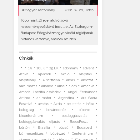
#Magyar Tartomány
2026-04-20, Hétfő
Több mint 10 éve, alulról jövő
kezdeményezésként indult el Az Esztergom-
Budapest Főegyházmegye vidéki régiójának
hittanos versenye, aminek az idén..
Címkék
•
•
•
•
•
•
•
1%
28EK
29.EK
adomány
advent
•
•
•
•
Afrika
ajándék
akció
alapítás
•
•
•
•
alapítvány
Albertfalva
áldás
áldozat
•
•
•
•
•
alkalmazás
állandó
állás
álom
Amerika
•
Amoris Laetitia-családév
Ángel Fernández
•
•
•
Artime
animátor
Argentína
Ars Sacra
•
•
•
•
•
Fesztivál
avatás
Ázsia
beiktatás
béke
•
•
•
betegség
bevándorlók
bíboros
•
•
bicentenárium
boldoggáavatás
•
•
boldoggáavatási eljárás
BoscoFeszt
•
•
•
•
börtön
Brazília
búcsú
Budapest
•
•
•
bűnmegelőzés
bűvészet
Centenárium
•
•
•
cigány pasztoráció
cirkusz
Clarisseum