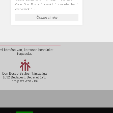
•
•
•
Colle Don Bosco
család
csapatépítés
• ...
cserkészek
Összes címke
mi kérdése van, keressen bennünket!
Kapcsolat
Don Bosco Szalézi Társasága
1032 Budapest, Bécsi út 173.
info@szaleziak.hu