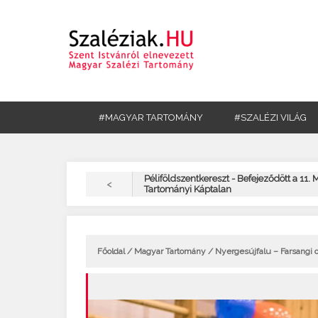
#MAGYAR TARTOMÁNY
#SZALÉZI VILÁG
Péliföldszentkereszt - Befejeződött a 11.
<
Tartományi Káptalan
Főoldal
/
Magyar Tartomány
/ Nyergesújfalu – Farsangi o