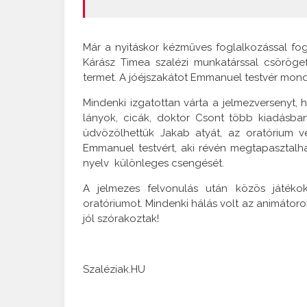
Már a nyitáskor kézműves foglalkozással fo
Kárász Timea szalézi munkatárssal csörögef
termet. A jóéjszakátot Emmanuel testvér mondt
Mindenki izgatottan várta a jelmezversenyt, 
lányok, cicák, doktor Csont több kiadásban,
üdvözölhettük Jakab atyát, az oratórium ve
Emmanuel testvért, aki révén megtapasztalh
nyelv különleges csengését.
A jelmezes felvonulás után közös játékokk
oratóriumot. Mindenki hálás volt az animátoro
jól szórakoztak!
Szaléziak.HU