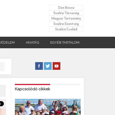
Don Bosco
Szalézi Társaság
Magyar Tartomány
Szalézi Szentség
Szalézi Család
VÉDELEM
HIVATÁS
EGYÉB TARTALOM
Kapcsolódó cikkek