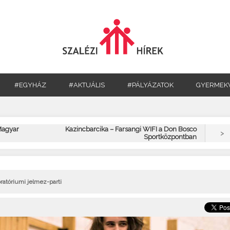
#EGYHÁZ
#AKTUÁLIS
#PÁLYÁZATOK
GYERMEK
 Magyar
Kazincbarcika – Farsangi WIFI a Don Bosco
>
Sportközpontban
ratóriumi jelmez-parti