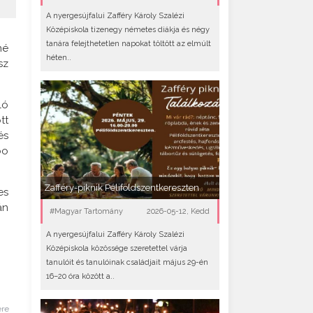
A nyergesújfalui Zafféry Károly Szalézi
Középiskola tizenegy németes diákja és négy
tanára felejthetetlen napokat töltött az elmúlt
né
héten..
sz
ló
tt
és
bo
Zafféry-piknik Péliföldszentkereszten
es
án
#Magyar Tartomány
2026-05-12, Kedd
A nyergesújfalui Zafféry Károly Szalézi
Középiskola közössége szeretettel várja
tanulóit és tanulóinak családjait május 29-én
16–20 óra között a..
ére