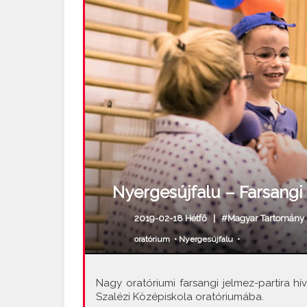
Nyergesújfalu – Farsangi 
2019-02-18 Hétfő |
#Magyar Tartomány
oratórium
•
Nyergesújfalu
•
Nagy oratóriumi farsangi jelmez-partira h
Szalézi Középiskola oratóriumába.