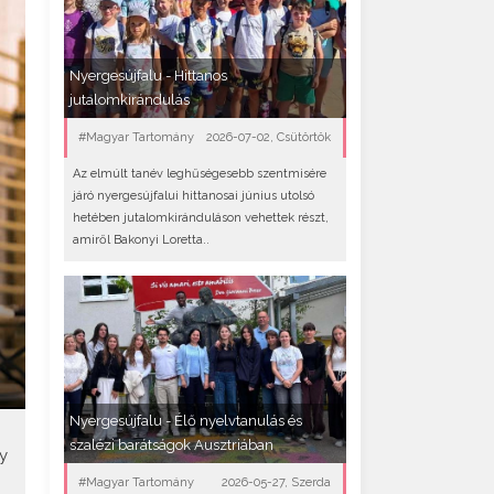
Nyergesújfalu - Hittanos
jutalomkirándulás
#Magyar Tartomány
2026-07-02, Csütörtök
Az elmúlt tanév leghűségesebb szentmisére
járó nyergesújfalui hittanosai június utolsó
hetében jutalomkiránduláson vehettek részt,
amiről Bakonyi Loretta..
Nyergesújfalu - Élő nyelvtanulás és
szalézi barátságok Ausztriában
y
#Magyar Tartomány
2026-05-27, Szerda