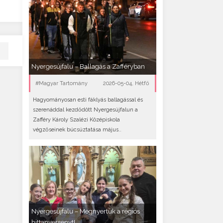
Nyergesújfalu – Ballagás a Zafféryban
#Magyar Tartomány
2026-05-04, Hétfő
Hagyományosan esti fáklyás ballagással és
szerenáddal kezdődött Nyergesújfalun a
Zafféry Károly Szalézi Középiskola
végzőseinek búcsúztatása május..
Nyergesújfalu – Megnyertük a régiós
hittanversenyt!