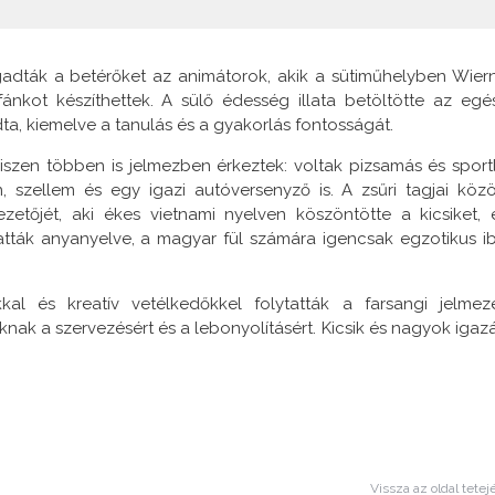
gadták a betérőket az animátorok, akik a sütiműhelyben Wier
ánkot készíthettek. A sülő édesség illata betöltötte az egé
a, kiemelve a tanulás és a gyakorlás fontosságát.
hiszen többen is jelmezben érkeztek: voltak pizsamás és sport
 szellem és egy igazi autóversenyző is. A zsűri tagjai közö
zetőjét, aki ékes vietnami nyelven köszöntötte a kicsiket, 
atták anyanyelve, a magyar fül számára igencsak egzotikus i
al és kreatív vetélkedőkkel folytatták a farsangi jelmez
knak a szervezésért és a lebonyolításért. Kicsik és nagyok igaz
Vissza az oldal tetej