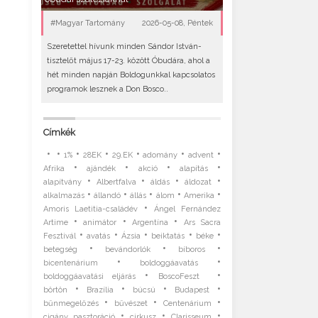
#Magyar Tartomány
2026-05-08, Péntek
Szeretettel hívunk minden Sándor István-
tisztelőt május 17-23. között Óbudára, ahol a
hét minden napján Boldogunkkal kapcsolatos
programok lesznek a Don Bosco..
Címkék
•
•
•
•
•
•
•
1%
28EK
29.EK
adomány
advent
•
•
•
•
Afrika
ajándék
akció
alapítás
•
•
•
•
alapítvány
Albertfalva
áldás
áldozat
•
•
•
•
•
alkalmazás
állandó
állás
álom
Amerika
•
Amoris Laetitia-családév
Ángel Fernández
•
•
•
Artime
animátor
Argentína
Ars Sacra
•
•
•
•
•
Fesztivál
avatás
Ázsia
beiktatás
béke
•
•
•
betegség
bevándorlók
bíboros
•
•
bicentenárium
boldoggáavatás
•
•
boldoggáavatási eljárás
BoscoFeszt
•
•
•
•
börtön
Brazília
búcsú
Budapest
•
•
•
bűnmegelőzés
bűvészet
Centenárium
•
•
•
cigány pasztoráció
cirkusz
Clarisseum