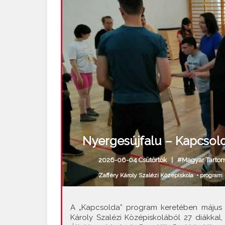
Nyergesújfalu – Kapcsol
2026-06-04 Csütörtök |
#Magyar Tarto
Zafféry Károly Szalézi Középiskola
•
program
A „Kapcsolda” program keretében május 2
Károly Szalézi Középiskolából 27 diákka