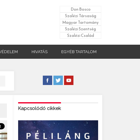
Don Bosco
Szalézi Társaság
Magyar Tartomány
Szalézi Szentség
Szalézi Család
VÉDELEM
HIVATÁS
EGYÉB TARTALOM
Kapcsolódó cikkek