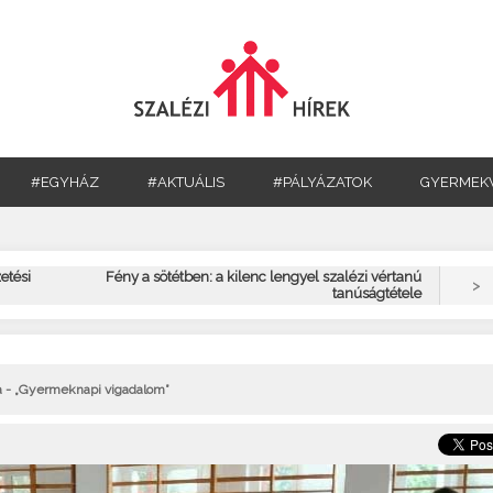
#EGYHÁZ
#AKTUÁLIS
#PÁLYÁZATOK
GYERMEK
etési
Fény a sötétben: a kilenc lengyel szalézi vértanú
>
tanúságtétele
a - „Gyermeknapi vigadalom”