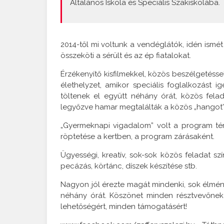
Általános Iskola és Speciális Szakiskolába.
2014-től mi voltunk a vendéglátók, idén ismé
összeköti a sérült és az ép fiatalokat.
Érzékenyítő kisfilmekkel, közös beszélgeté
élethelyzet, amikor speciális foglalkozást ig
töltenek el együtt néhány órát, közös felad
legyőzve hamar megtalálták a közös „hangot” 
„Gyermeknapi vigadalom” volt a program té
röptetése a kertben, a program zárásaként.
Ügyességi, kreatív, sok-sok közös feladat szí
pecázás, körtánc, díszek készítése stb.
Nagyon jól érezte magát mindenki, sok élmény
néhány órát. Köszönet minden résztvevőnek
lehetőségért, minden támogatásért!