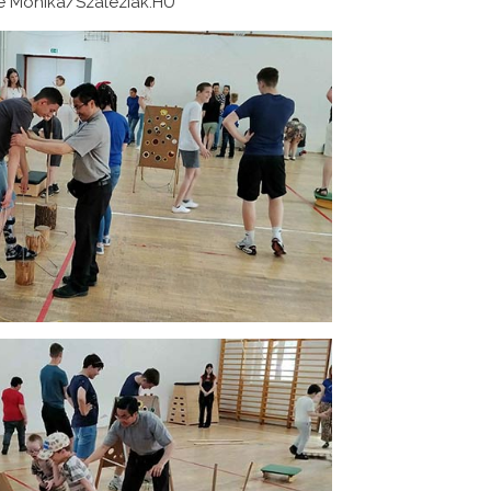
é Mónika/Szaléziak.HU