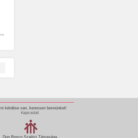
ére
mi kérdése van, keressen bennünket!
Kapcsolat
Don Bosco Szalézi Társasága