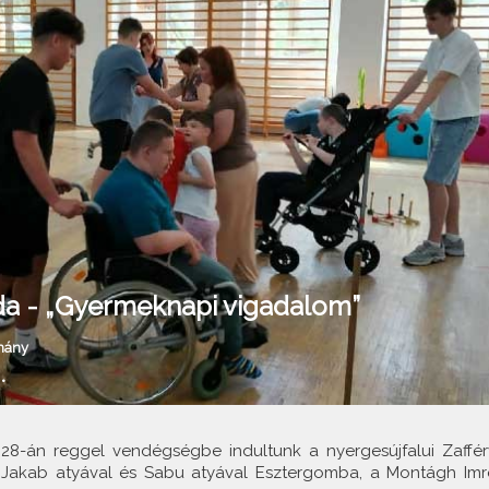
da - „Gyermeknapi vigadalom”
mány
•
8-án reggel vendégségbe indultunk a nyergesújfalui Zaffér
l, Jakab atyával és Sabu atyával Esztergomba, a Montágh Imr