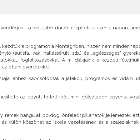
t vendégek - a híd újabb darabját építettük ezen a napon, ame
ssel kezdtük a programot a Montághban, hiszen nem mindennap
énylő (autista, vak, hallássérült, stb.) és „egészséges” gyerek
atokkal, foglalkozásokkal. A mi diákjaink a kezdeti félelmük
az ottani gyerekekkel.
mája, ehhez kapcsolódtak a játékok, programok és vidám luf
nesítette az együtt töltött időt: mini gólyalábon egyensúlyozá
, remek hangulat, boldog, önfeledt pillanatok jellemezték ezt
 és külön köszönet az iskola vezetésének és a szaléziaknak