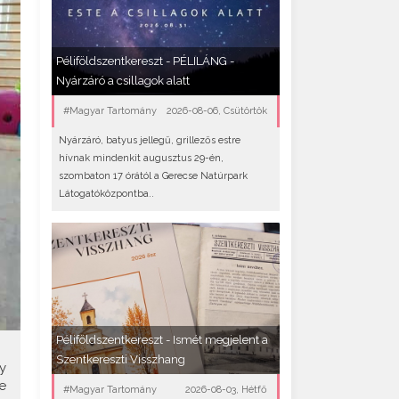
Péliföldszentkereszt - PÉLILÁNG -
Nyárzáró a csillagok alatt
#Magyar Tartomány
2026-08-06, Csütörtök
Nyárzáró, batyus jellegű, grillezős estre
hívnak mindenkit augusztus 29-én,
szombaton 17 órától a Gerecse Natúrpark
Látogatóközpontba..
Péliföldszentkereszt - Ismét megjelent a
Szentkereszti Visszhang
y
e
#Magyar Tartomány
2026-08-03, Hétfő