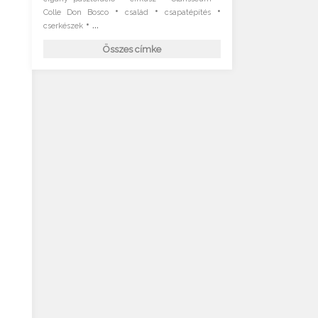
•
•
•
Colle Don Bosco
család
csapatépítés
• ...
cserkészek
Összes címke