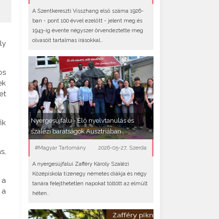
A Szentkereszti Visszhang első száma 1926-
ban - pont 100 évvel ezelőtt - jelent meg és
1943-ig évente négyszer örvendeztette meg
olvasóit tartalmas írásokkal..
ly
os
ek
et
Nyergesújfalu - Élő nyelvtanulás és
ik
szalézi barátságok Ausztriában
#Magyar Tartomány
2026-05-27, Szerda
s,
A nyergesújfalui Zafféry Károly Szalézi
Középiskola tizenegy németes diákja és négy
 a
tanára felejthetetlen napokat töltött az elmúlt
 a
héten..