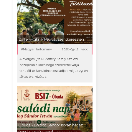
Zafféry-piknik Péliföldszentkereszten
#Magyar Tartomány
2026-05-12, Kedd
A nyergesújfalui Zafféry Károly Szalézi
Középiskola közössége szeretettel várja
tanulóit és tanulóinak családjait május 29-én
16–20 óra között a..
Óbuda - Boldog Sándor István hét az
óbudai szaléziaknál