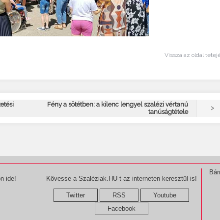
Vissza az oldal tetej
etési
Fény a sötétben: a kilenc lengyel szalézi vértanú
>
tanúságtétele
Bár
n ide!
Kövesse a Szaléziak.HU-t az interneten keresztül is!
Twitter
RSS
Youtube
Facebook