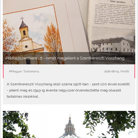
Péliföldszentkereszt - Ismét megjelent a Szentkereszti Visszhang
#Magyar Tartomány
2026-08-03, Hétfő
A Szentkereszti Visszhang első száma 1926-ban - pont 100 évvel ezelőtt
- jelent meg és 1943-ig évente négyszer örvendeztette meg olvasóit
tartalmas írásokkal..