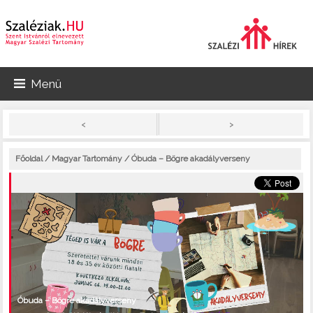
Menü
>
<
Főoldal
/
Magyar Tartomány
/ Óbuda – Bögre akadályverseny
Óbuda – Bögre akadályverseny