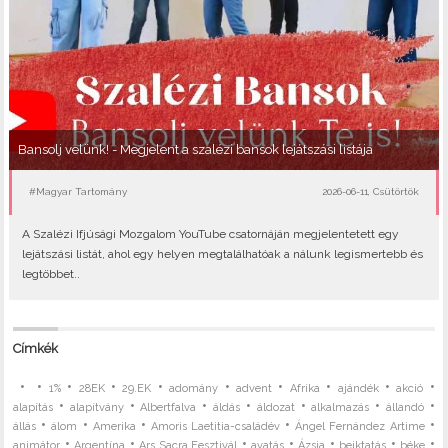
Bansolj velünk! - Megjelent a szalézi bansok lejátszási listája
#Magyar Tartomány
2026-06-11, Csütörtök
A Szalézi Ifjúsági Mozgalom YouTube csatornáján megjelentetett egy
lejátszási listát, ahol egy helyen megtalálhatóak a nálunk legismertebb és
legtöbbet..
Címkék
•
•
•
•
•
•
•
•
•
•
1%
28EK
29.EK
adomány
advent
Afrika
ajándék
akció
•
•
•
•
•
•
•
alapítás
alapítvány
Albertfalva
áldás
áldozat
alkalmazás
állandó
•
•
•
•
•
állás
álom
Amerika
Amoris Laetitia-családév
Ángel Fernández Artime
•
•
•
•
•
•
•
animátor
Argentína
Ars Sacra Fesztivál
avatás
Ázsia
beiktatás
béke