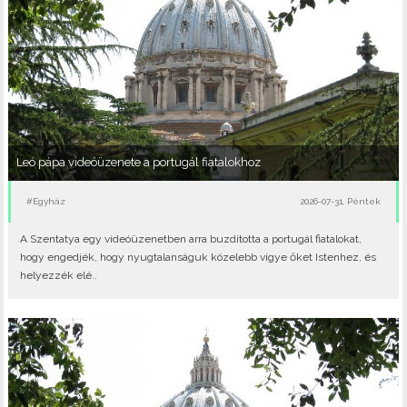
Leó pápa videóüzenete a portugál fiatalokhoz
#Egyház
2026-07-31, Péntek
A Szentatya egy videóüzenetben arra buzdította a portugál fiatalokat,
hogy engedjék, hogy nyugtalanságuk közelebb vigye őket Istenhez, és
helyezzék elé..