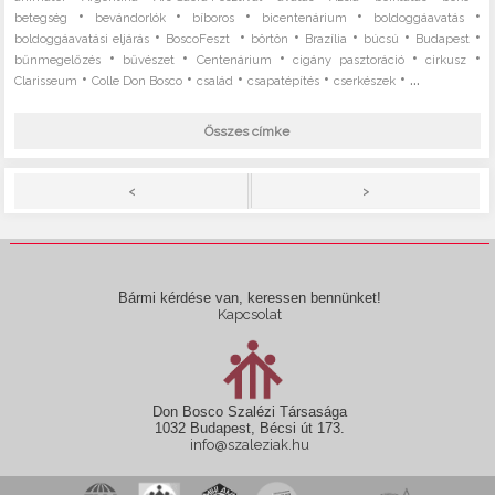
•
•
•
•
•
betegség
bevándorlók
bíboros
bicentenárium
boldoggáavatás
•
•
•
•
•
•
boldoggáavatási eljárás
BoscoFeszt
börtön
Brazília
búcsú
Budapest
•
•
•
•
•
bűnmegelőzés
bűvészet
Centenárium
cigány pasztoráció
cirkusz
•
•
•
•
• ...
Clarisseum
Colle Don Bosco
család
csapatépítés
cserkészek
Összes címke
>
<
Bármi kérdése van, keressen bennünket!
Kapcsolat
Don Bosco Szalézi Társasága
1032 Budapest, Bécsi út 173.
info@szaleziak.hu