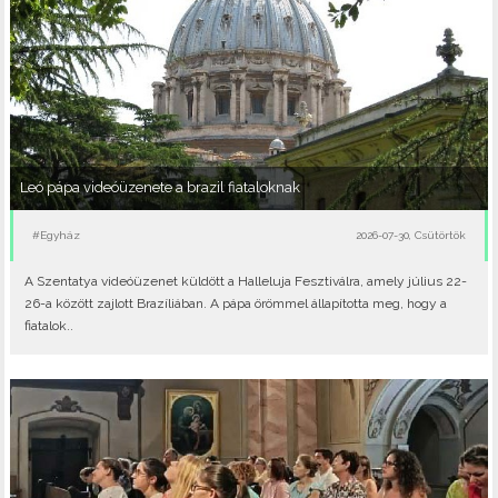
Leó pápa videóüzenete a brazil fiataloknak
#Egyház
2026-07-30, Csütörtök
A Szentatya videóüzenet küldött a Halleluja Fesztiválra, amely július 22-
26-a között zajlott Brazíliában. A pápa örömmel állapította meg, hogy a
fiatalok..