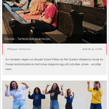
Óbuda – Tantestületi kirándulás
#Magyar Tartomány
2026-06-29, Hétfő
Az iskolaév végén az óbudai Szent Péter és Pál Szalézi Általános Iskola és
Óvoda tantestülete és technikai dolgozói együtt indultak útnak - ezúttal
nem..