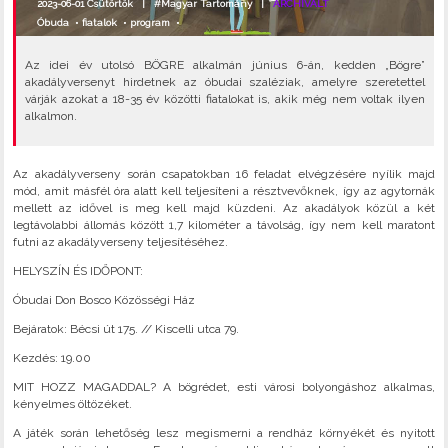
2023-06-01 Csütörtök |
#Magyar Tartomány
|
ARCHIVÁLT
Óbuda
•
fiatalok
•
program
•
Az idei év utolsó BÖGRE alkalmán június 6-án, kedden „Bögre”
akadályversenyt hirdetnek az óbudai szaléziak, amelyre szeretettel
várják azokat a 18-35 év közötti fiatalokat is, akik még nem voltak ilyen
alkalmon.
Az akadályverseny során csapatokban 16 feladat elvégzésére nyílik majd
mód, amit másfél óra alatt kell teljesíteni a résztvevőknek, így az agytornák
mellett az idővel is meg kell majd küzdeni. Az akadályok közül a két
legtávolabbi állomás között 1,7 kilométer a távolság, így nem kell maratont
futni az akadályverseny teljesítéséhez.
HELYSZÍN ÉS IDŐPONT:
Óbudai Don Bosco Közösségi Ház
Bejáratok: Bécsi út 175. // Kiscelli utca 79.
Kezdés: 19.00
MIT HOZZ MAGADDAL? A bögrédet, esti városi bolyongáshoz alkalmas,
kényelmes öltözéket.
A játék során lehetőség lesz megismerni a rendház környékét és nyitott