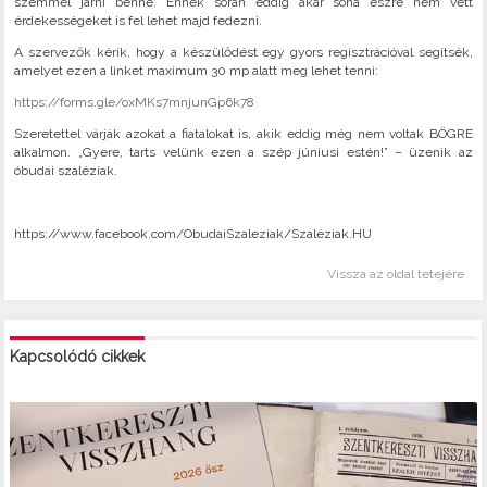
szemmel járni benne. Ennek során eddig akár soha észre nem vett
érdekességeket is fel lehet majd fedezni.
A szervezők kérik, hogy a készülődést egy gyors regisztrációval segítsék,
amelyet ezen a linket maximum 30 mp alatt meg lehet tenni:
https://forms.gle/oxMKs7mnjunGp6k78
Szeretettel várják azokat a fiatalokat is, akik eddig még nem voltak BÖGRE
alkalmon. „Gyere, tarts velünk ezen a szép júniusi estén!” – üzenik az
óbudai szaléziak.
https://www.facebook.com/ObudaiSzaleziak/Szaléziak.HU
Vissza az oldal tetejére
Kapcsolódó cikkek