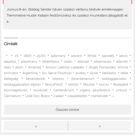
Június 8-án, Boldog Sándor István szalézi vértanú testvér emléknapján
Tremmelné Hudik Katalin festőművész és szalézi munkatárs látogatott el
a..
Címkék
•
•
•
•
•
•
•
•
•
•
1%
28EK
29.EK
adomány
advent
Afrika
ajándék
akció
•
•
•
•
•
•
•
alapítás
alapítvány
Albertfalva
áldás
áldozat
alkalmazás
állandó
•
•
•
•
•
állás
álom
Amerika
Amoris Laetitia-családév
Ángel Fernández Artime
•
•
•
•
•
•
•
animátor
Argentína
Ars Sacra Fesztivál
avatás
Ázsia
beiktatás
béke
•
•
•
•
•
betegség
bevándorlók
bíboros
bicentenárium
boldoggáavatás
•
•
•
•
•
•
boldoggáavatási eljárás
BoscoFeszt
börtön
Brazília
búcsú
Budapest
•
•
•
•
•
bűnmegelőzés
bűvészet
Centenárium
cigány pasztoráció
cirkusz
•
•
•
•
• ...
Clarisseum
Colle Don Bosco
család
csapatépítés
cserkészek
Összes címke
>
<