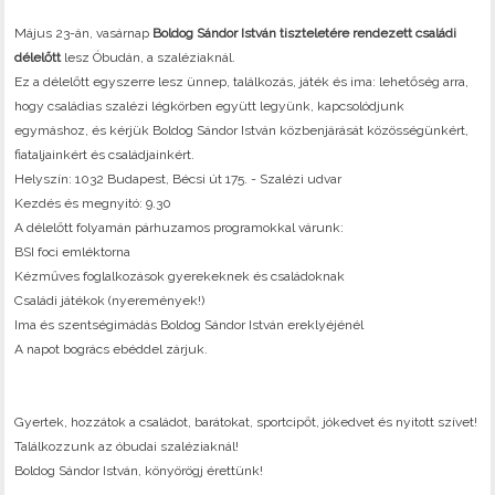
Május 23-án, vasárnap
Boldog Sándor István tiszteletére rendezett családi
délelőtt
lesz Óbudán, a szaléziaknál.
Ez a délelőtt egyszerre lesz ünnep, találkozás, játék és ima: lehetőség arra,
hogy családias szalézi légkörben együtt legyünk, kapcsolódjunk
egymáshoz, és kérjük Boldog Sándor István közbenjárását közösségünkért,
fiataljainkért és családjainkért.
Helyszín: 1032 Budapest, Bécsi út 175. - Szalézi udvar
Kezdés és megnyitó: 9.30
A délelőtt folyamán párhuzamos programokkal várunk:
BSI foci emléktorna
Kézműves foglalkozások gyerekeknek és családoknak
Családi játékok (nyeremények!)
Ima és szentségimádás Boldog Sándor István ereklyéjénél
A napot bogrács ebéddel zárjuk.
Gyertek, hozzátok a családot, barátokat, sportcipőt, jókedvet és nyitott szívet!
Találkozzunk az óbudai szaléziaknál!
Boldog Sándor István, könyörögj érettünk!