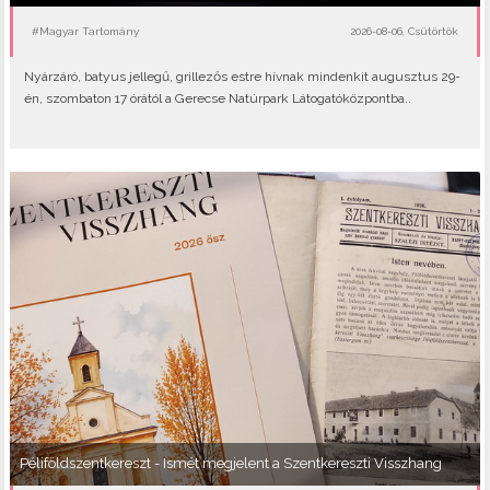
#Magyar Tartomány
2026-08-06, Csütörtök
Nyárzáró, batyus jellegű, grillezős estre hívnak mindenkit augusztus 29-
én, szombaton 17 órától a Gerecse Natúrpark Látogatóközpontba..
Péliföldszentkereszt - Ismét megjelent a Szentkereszti Visszhang