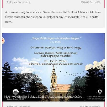
#Magyar Tartomány
2026-06-29, Hétfő
Az iskolaév végén az óbudai Szent Péter és Pál Szalézi Általános Iskola és
Óvoda tantestülete és technikai dolgozói együtt indultak útnak - ezúttal
nem..
Meghívó Sivadó Balázs SDB áldozópappá szentelésére
#Magyar Tartomány
2026-06-10, Szerda