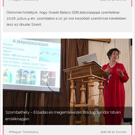
Örömmel hirdetjük, hogy Sivadó Balázs SDB áldozópappá szentelése
2026. július 4-én, szombaton a 10.30-kor kezdődő szentmise keretében
lesz az óbudai Szent..
Szombathely – Előadás és megemlékezés Boldog Sándor István
emléknapján
#Magyar Tartomány
2026-06-10, Szerda