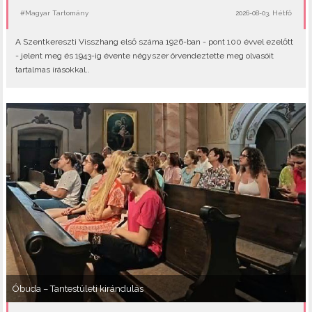
#Magyar Tartomány
2026-08-03, Hétfő
A Szentkereszti Visszhang első száma 1926-ban - pont 100 évvel ezelőtt
- jelent meg és 1943-ig évente négyszer örvendeztette meg olvasóit
tartalmas írásokkal..
Óbuda – Tantestületi kirándulás