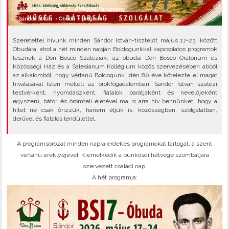
2026-05-08 Péntek |
#Magyar Tartomány
Sándor István
•
Óbuda
•
program
•
Szeretettel hívunk minden Sándor István-tisztelőt május 17-23. között
Óbudára, ahol a hét minden napján Boldogunkkal kapcsolatos programok
lesznek a Don Bosco Szaléziak, az óbudai Don Bosco Oratórium és
Közösségi Ház és a Salesianum Kollégium közös szervezésében abból
az alkalomból, hogy vértanú Boldogunk idén 80 éve kötelezte el magát
hivatásával Isten mellett az örökfogadalomban. Sándor István szalézi
testvérként, nyomdászként, fiatalok barátjaként és nevelőjeként
egyszerű, bátor és örömteli életével ma is arra hív bennünket, hogy a
hitet ne csak őrizzük, hanem éljük is: közösségben, szolgálatban,
derűvel és fiatalos lendülettel.
A programsorozat minden napra érdekes programokat tartogat, a szent
vértanú ereklyéjével. Kiemelkedik a pünkösdi hétvége szombatjára
szervezett családi nap.
A hét programja: