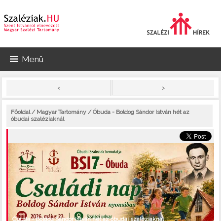
Menü
>
<
Főoldal
/
Magyar Tartomány
/ Óbuda - Boldog Sándor István hét az
óbudai szaléziaknál
Óbuda - Boldog Sándor István hét az óbudai szaléziaknál