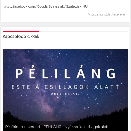
www.facebook.com/ObudaiSzaleziak/Szaléziak.HU
Vissza az oldal tetejére
Kapcsolódó cikkek
Péliföldszentkereszt - PÉLILÁNG - Nyárzáró a csillagok alatt