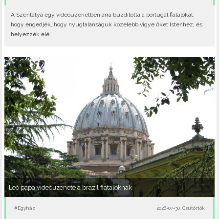
A Szentatya egy videóüzenetben arra buzdította a portugál fiatalokat,
hogy engedjék, hogy nyugtalanságuk közelebb vigye őket Istenhez, és
helyezzék elé..
Leó pápa videóüzenete a brazil fiataloknak
#Egyház
2026-07-30, Csütörtök