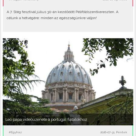
A 7. Stég fesztivál július 30-án kezdődött Péliföldszentkereszten. A
célunk a hétvégére: minden az egészségünkre váljon!
Leó pápa videóüzenete a portugál fiatalokhoz
#Egyház
2026-07-31, Péntek