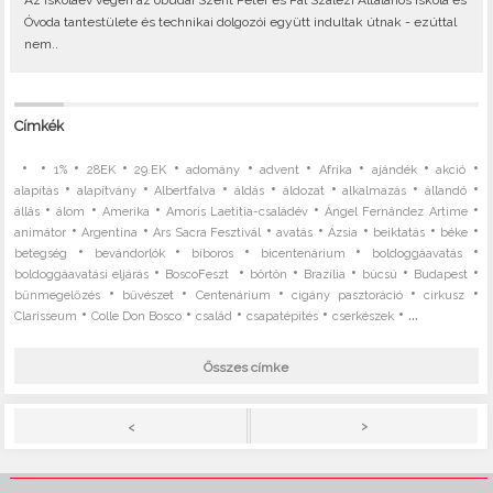
Az iskolaév végén az óbudai Szent Péter és Pál Szalézi Általános Iskola és
Óvoda tantestülete és technikai dolgozói együtt indultak útnak - ezúttal
nem..
Címkék
•
•
•
•
•
•
•
•
•
•
1%
28EK
29.EK
adomány
advent
Afrika
ajándék
akció
•
•
•
•
•
•
•
alapítás
alapítvány
Albertfalva
áldás
áldozat
alkalmazás
állandó
•
•
•
•
•
állás
álom
Amerika
Amoris Laetitia-családév
Ángel Fernández Artime
•
•
•
•
•
•
•
animátor
Argentína
Ars Sacra Fesztivál
avatás
Ázsia
beiktatás
béke
•
•
•
•
•
betegség
bevándorlók
bíboros
bicentenárium
boldoggáavatás
•
•
•
•
•
•
boldoggáavatási eljárás
BoscoFeszt
börtön
Brazília
búcsú
Budapest
•
•
•
•
•
bűnmegelőzés
bűvészet
Centenárium
cigány pasztoráció
cirkusz
•
•
•
•
• ...
Clarisseum
Colle Don Bosco
család
csapatépítés
cserkészek
Összes címke
>
<