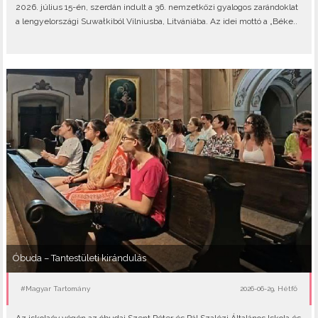
2026. július 15-én, szerdán indult a 36. nemzetközi gyalogos zarándoklat
a lengyelországi Suwałkiból Vilniusba, Litvániába. Az idei mottó a „Béke..
Óbuda – Tantestületi kirándulás
#Magyar Tartomány
2026-06-29, Hétfő