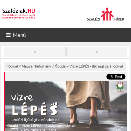
Menü
>
<
Főoldal
/
Magyar Tartomány
/ Óbuda – Vízre LÉPÉS - ifjúsági zarándoklat
Óbuda – Vízre LÉPÉS - ifjúsági zarándoklat