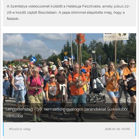
A Szentatya videóüzenet küldött a Halleluja Fesztiválra, amely július 22-
26-a között zajlott Brazíliában. A pápa örömmel állapította meg, hogy a
fiatalok..
Lengyelország – 36. nemzetközi gyalogos zarándoklat Suwałkiból
Vilniusba
#Szalézi világ
2026-07-20, Hétfő