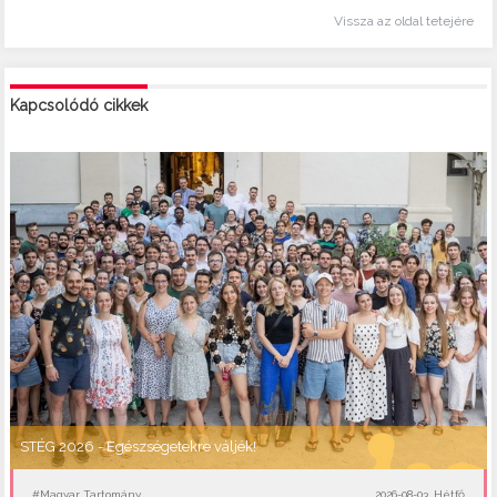
Vissza az oldal tetejére
Kapcsolódó cikkek
STÉG 2026 - Egészségetekre váljék!
#Magyar Tartomány
2026-08-03, Hétfő