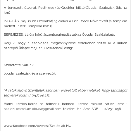
A tervezett útvonal: Pesthidegkút-Guckler kilátó-Óbudai Szaléziak (kb. 12
km)
INDULÁS: május 20 (szombat) 15 órakor a Don Bosco Nővérektől (a templom
mellett - 1028 Templom köz 1)
BEFEJEZÉS: 22 óra körül (szentségimádással) az Óbudai Szaléziaknál
Kérjük, hogy a szervezés megkönnyítése érdekében töltsd ki a linken
szereplő
űrlapot
május 18. (csütörtök) estig!
Szeretettel várunk:
óbudai szaléziak és a szervezők
"A rátok lejövő Szentlélek azonban erővel tölt el benneteket, hogy tanúságot
tegyetek rólam…"
(ApCsel 1,8)
Bármi kérdés-kérés ha felmerül benned, keress minket bátran, email:
szalezi.oratorium.obuda@gmail.com
, telefon: Jani Áron SDB - 20/254-098
www.facebook.com/events/Szaléziak.HU