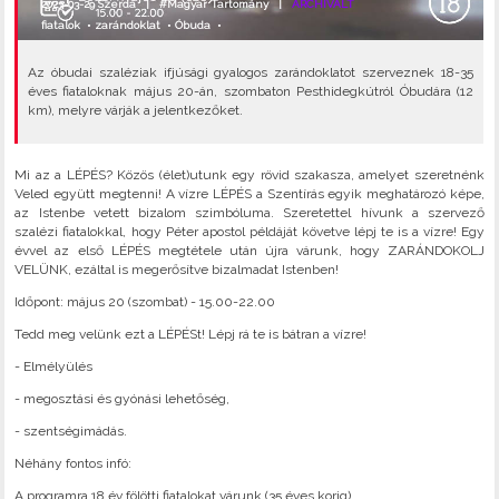
2023-03-29 Szerda |
#Magyar Tartomány
|
ARCHIVÁLT
fiatalok
•
zarándoklat
•
Óbuda
•
Az óbudai szaléziak ifjúsági gyalogos zarándoklatot szerveznek 18-35
éves fiataloknak május 20-án, szombaton Pesthidegkútról Óbudára (12
km), melyre várják a jelentkezőket.
Mi az a LÉPÉS? Közös (élet)utunk egy rövid szakasza, amelyet szeretnénk
Veled együtt megtenni! A vízre LÉPÉS a Szentírás egyik meghatározó képe,
az Istenbe vetett bizalom szimbóluma. Szeretettel hívunk a szervező
szalézi fiatalokkal, hogy Péter apostol példáját követve lépj te is a vízre! Egy
évvel az első LÉPÉS megtétele után újra várunk, hogy ZARÁNDOKOLJ
VELÜNK, ezáltal is megerősítve bizalmadat Istenben!
Időpont: május 20 (szombat) - 15.00-22.00
Tedd meg velünk ezt a LÉPÉSt! Lépj rá te is bátran a vízre!
- Elmélyülés
- megosztási és gyónási lehetőség,
- szentségimádás.
Néhány fontos infó:
A programra 18 év fölötti fiatalokat várunk (35 éves korig)