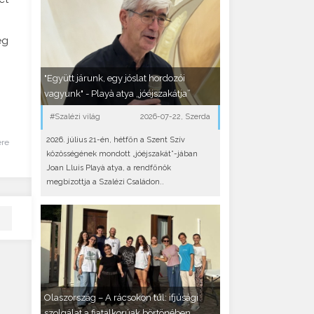
ég
"Együtt járunk, egy jóslat hordozói
vagyunk" - Playà atya „jóéjszakátja”
#Szalézi világ
2026-07-22, Szerda
2026. július 21-én, hétfőn a Szent Szív
ére
közösségének mondott „jóéjszakát”-jában
Joan Lluis Playà atya, a rendfőnök
megbízottja a Szalézi Családon..
Olaszország – A rácsokon túl: ifjúsági
szolgálat a fiatalkorúak börtönében