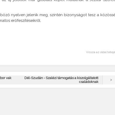
önböző nyelven jelenik meg, szintén bizonyságot tesz a közöss
atos erőfeszítéseikről.
Vissza az oldal tetej
ábor vak
Dél-Szudán - Szalézi támogatás a kiszolgáltatott
>
családoknak