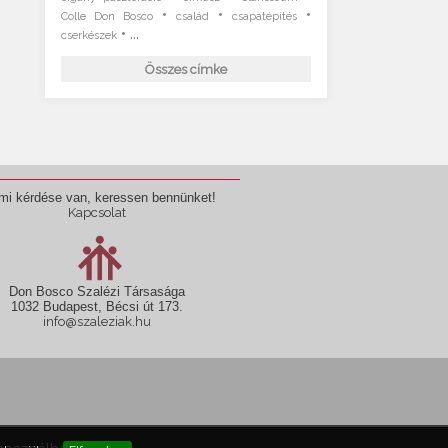
•
•
•
Colle Don Bosco
család
csapatépítés
• ...
cserkészek
Összes címke
mi kérdése van, keressen bennünket!
Kapcsolat
Don Bosco Szalézi Társasága
1032 Budapest, Bécsi út 173.
info@szaleziak.hu