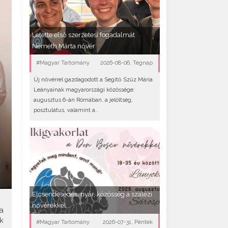
Letette első szerzetesi fogadalmát
Németh Márta nővér
#Magyar Tartomány
2026-08-06, Tegnap
Új nővérrel gazdagodott a Segítő Szűz Mária
Leányainak magyarországi közössége:
augusztus 6-án Rómában, a jelöltség,
posztulátus, valamint a..
Elcsendesedés, nyár, közösség a szalézi
nővérekkel...
a
k
#Magyar Tartomány
2026-07-31, Péntek