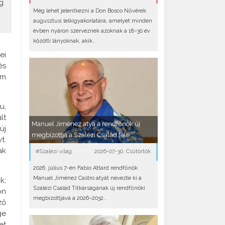
g
Még lehet jelentkezni a Don Bosco Nővérek
augusztusi lelkigyakorlatára, amelyet minden
évben nyáron szerveznek azoknak a 18–30 év
közötti lányoknak, akik..
ei
és
om
u,
lt
Manuel Jiménez atya a rendfőnök új
új
megbízottja a Szalézi Család felé
t.
ak
#Szalézi világ
2026-07-30, Csütörtök
2026. július 7-én Fabio Attard rendfőnök
Manuel Jiménez Castro atyát nevezte ki a
k;
Szalézi Család Titkárságának új rendfőnöki
on
megbízottjává a 2026–2032..
ző
ge
et