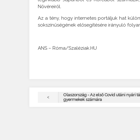
Nővéreiről.
Az a tény, hogy internetes portáljuk hat kül
sokszínűségének elősegítésére irányuló folyam
ANS – Róma/Szaléziak.HU
Olaszország - Az első Covid utáni nyári t
<
gyermekek számára