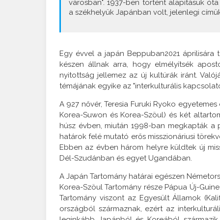
városban". 1937-ben történt alapításuk óta
a székhelyük Japánban volt, jelenlegi cím
Egy évvel a japán Beppuban2021 áprilisára t
készen állnak arra, hogy elmélyítsék apost
nyitottság jellemez az új kultúrák iránt. V
témájának egyike az "interkulturális kapcsolato
A 927 nővér, Teresia Furuki Ryoko egyetemes 
Korea-Suwon és Korea-Szöul) és két altartom
húsz évben, miután 1998-ban megkapták a páp
határok felé mutató erős misszionáriusi törek
Ebben az évben három helyre küldtek új missz
Dél-Szudánban és egyet Ugandában.
A Japán Tartomány határai egészen Németorsz
Korea-Szöul Tartomány része Pápua Új-Guinea
Tartomány viszont az Egyesült Államok (Kali
országból származnak, ezért az interkultur
leginkább Japánból és Koreából származik, 