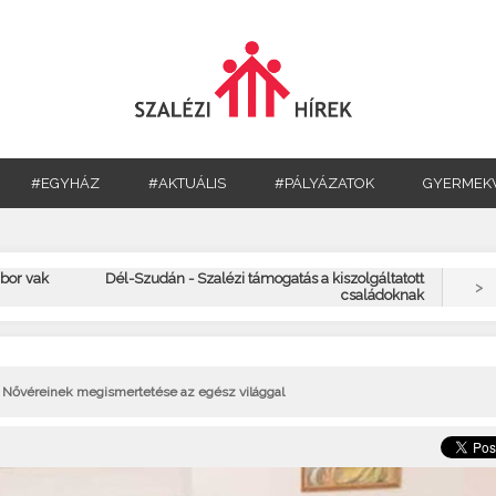
#EGYHÁZ
#AKTUÁLIS
#PÁLYÁZATOK
GYERMEK
ábor vak
Dél-Szudán - Szalézi támogatás a kiszolgáltatott
>
családoknak
t Nővéreinek megismertetése az egész világgal