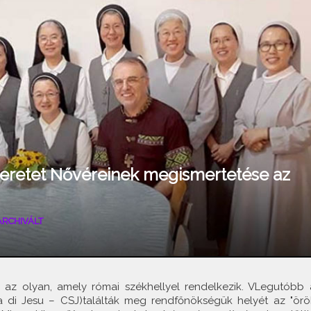
zeretet Nővéreinek megismertetése az
ARCHIVÁLT
a az olyan, amely római székhellyel rendelkezik. VLegutóbb 
ta di Jesu – CSJ)találták meg rendfőnökségük helyét az "örö