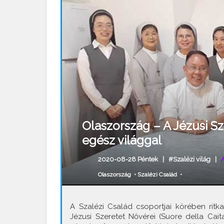
Olaszország – A Jézusi S
egész világgal
2020-08-28 Péntek |
#Szalézi világ
|
Olaszország
•
Szalézi Család
•
A Szalézi Család csoportjai körében ritk
Jézusi Szeretet Nővérei (Suore della Cai