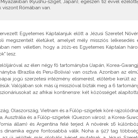
 Miyazakiban (Kyushu-sziget, Japán), egészen tíz évvel ezelőtti
ük viszont Rómában van.
ervezett Egyetemes Káptalanjuk előtt a Jézusi Szeretet Nővér
oli megszentelt életüket, amelyet mély missziós lelkesedés 
alójában nem véletlen, hogy a 2021-es Egyetemes Káptalan hár
k" lesz.
elöljáróval az élen négy fő tartományba (Japán, Korea-Gwangj
ányba (Brazília és Peru-Bolívia) van osztva. Azonban az elmú
ai jogú szerzetesi intézmény elismerést, előtérbe került az 
vésük. Valójában sok más új misszióval bízták meg a 6 tartomány
ionáriusokat az afrikai kontinensre: két közösséget alapított
ág, Olaszország, Vietnam és a Fülöp-szigetek köré rajzolódna
, Ausztrália és a Fülöp-szigetek (Quezon város); a Korea-Suw
fornia állam) és Argentína felé terjed. A nővérek 16 különbö
ális dinamika egyre fontosabbá válik. Noha a 927 tag többsé
az új jelöltek már globális képet mutatnak a Jézusi Szeret