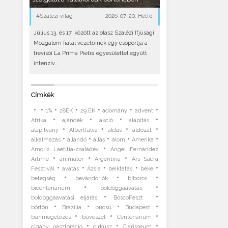
#Szalézi világ
2026-07-20, Hétfő
Július 13. és 17. között az olasz Szalézi Ifjúsági
Mozgalom fiatal vezetőinek egy csoportja a
trevisói La Prima Pietra egyesülettel együtt
intenzív..
Címkék
•
•
•
•
•
•
•
1%
28EK
29.EK
adomány
advent
•
•
•
•
Afrika
ajándék
akció
alapítás
•
•
•
•
alapítvány
Albertfalva
áldás
áldozat
•
•
•
•
•
alkalmazás
állandó
állás
álom
Amerika
•
Amoris Laetitia-családév
Ángel Fernández
•
•
•
Artime
animátor
Argentína
Ars Sacra
•
•
•
•
•
Fesztivál
avatás
Ázsia
beiktatás
béke
•
•
•
betegség
bevándorlók
bíboros
•
•
bicentenárium
boldoggáavatás
•
•
boldoggáavatási eljárás
BoscoFeszt
•
•
•
•
börtön
Brazília
búcsú
Budapest
•
•
•
bűnmegelőzés
bűvészet
Centenárium
•
•
•
cigány pasztoráció
cirkusz
Clarisseum