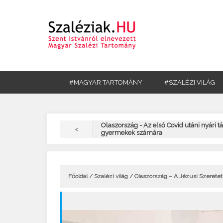
#MAGYAR TARTOMÁNY
#SZALÉZI VILÁG
Olaszország - Az első Covid utáni nyári t
<
gyermekek számára
Főoldal
/
Szalézi világ
/ Olaszország – A Jézusi Szerete