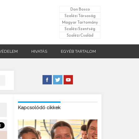
Don Bosco
Szalézi Társaság
Magyar Tartomány
Szalézi Szentség
Szalézi Család
VÉDELEM
HIVATÁS
EGYÉB TARTALOM
Kapcsolódó cikkek