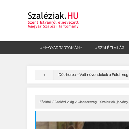
#MAGYAR TARTOMÁNY
#SZALÉZI VILÁG
<
Dél-Korea – Volt növendékek a Föld me
Főoldal
/
Szalézi világ
/ Olaszország - Szaléziak, járvány