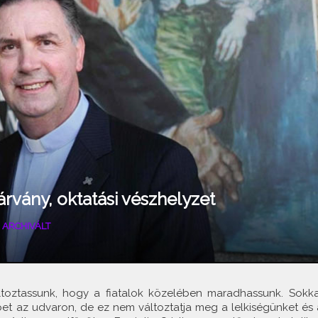
árvány, oktatási vészhelyzet
|
ARCHIVÁLT
áltoztassunk, hogy a fiatalok közelében maradhassunk. Sokka
et az udvaron, de ez nem változtatja meg a lelkiségünket és 