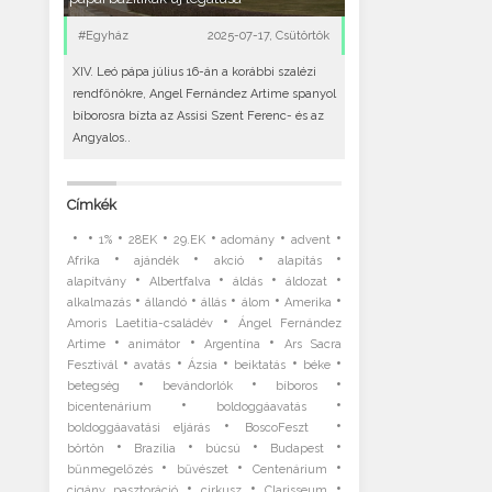
#Egyház
2025-07-17, Csütörtök
XIV. Leó pápa július 16-án a korábbi szalézi
rendfőnökre, Angel Fernández Artime spanyol
bíborosra bízta az Assisi Szent Ferenc- és az
Angyalos..
Címkék
•
•
•
•
•
•
•
1%
28EK
29.EK
adomány
advent
•
•
•
•
Afrika
ajándék
akció
alapítás
•
•
•
•
alapítvány
Albertfalva
áldás
áldozat
•
•
•
•
•
alkalmazás
állandó
állás
álom
Amerika
•
Amoris Laetitia-családév
Ángel Fernández
•
•
•
Artime
animátor
Argentína
Ars Sacra
•
•
•
•
•
Fesztivál
avatás
Ázsia
beiktatás
béke
•
•
•
betegség
bevándorlók
bíboros
•
•
bicentenárium
boldoggáavatás
•
•
boldoggáavatási eljárás
BoscoFeszt
•
•
•
•
börtön
Brazília
búcsú
Budapest
•
•
•
bűnmegelőzés
bűvészet
Centenárium
•
•
•
cigány pasztoráció
cirkusz
Clarisseum