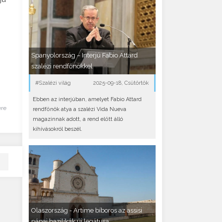
Spanyolország – Interjú Fabio Attard
szalézi rendfőnökkel
#Szalézi világ
2025-09-18, Csütörtök
Ebben az interjúban, amelyet Fabio Attard
ére
rendfőnök atya a szalézi Vida Nueva
magazinnak adott, a rend előtt álló
kihívásokról beszél.
Olaszország - Artime bíboros az assisi
pápai bazilikák új legátusa