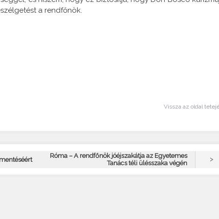
eszélgetést a rendfőnök.
Vissza az oldal tetej
Róma – A rendfőnök jóéjszakátja az Egyetemes
>
gmentéséért
Tanács téli ülésszaka végén