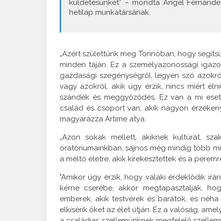
küldetésünket” – mondta Ángel Fernández 
hetilap munkatársának.
„Azért születtünk meg Torinóban, hogy segíts
minden táján. Ez a személyazonossági igaz
gazdasági szegénységről, legyen szó azokról,
vagy azokról, akik úgy érzik, nincs miért él
szándék és meggyőződés. Ez van a mi eset
család és csoport van, akik nagyon érzékenye
magyarázza Artime atya.
„Azon sokak mellett, akiknek kultúrát, sza
oratóriumainkban, sajnos még mindig több mill
a méltó életre, akik kirekesztettek és a peremr
"Amikor úgy érzik, hogy valaki érdeklődik irá
kérne cserébe, akkor megtapasztalják, hog
emberek, akik testvérek és barátok, és néha 
elkísérik őket az élet útján. Ez a valóság, amel
a családias szellemünknek megfelelő szellemi