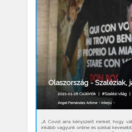
Olaszország - Szaléziak, j
2021-01-28 Csütörtök |
#Szalézi világ
Ángel Fernández Artime
•
interjú
•
„A Covid arra kényszerít minket, hogy v
inkább vagyunk online és sokkal kevesebb