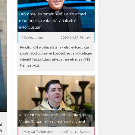
Örömmel és reménnyel: Fabio Attard
rendfőnökké választásának első
évfordulóján
#Szalézi világ
2026-03-27, Péntek
Rendfőnökké választásának első évfordulója
alkalmából örömmel közöljük ezt a különleges
interjút Fabio Attard atyával, amelyet az ANS
Nemzetközi..
A Bollettino Salesiano Online interjúja
Vitális Gábor tartományfőnök atyával
l
a
#Magyar Tartomány
2026-02-11, Szerda