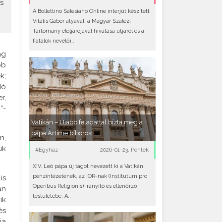
s
A Bollettino Salesiano Online interjút készített
Vitális Gábor atyával, a Magyar Szalézi
Tartomány elöljárójával hivatása útjáról és a
fiatalok nevelői..
ág
bb
k;
dó
r,
”-
Vatikán – Újabb feladattal bízta meg a
pápa Artime bíborost
n,
ük
#Egyház
2026-01-23, Péntek
XIV. Leó pápa új tagot nevezett ki a Vatikán
pénzintézetének, az IOR-nak (Institutum pro
is
Operibus Religionis) irányító és ellenőrző
an
testületébe. A..
ik
és
ja