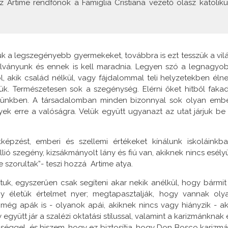
Artime rendfőnök a Famiglia Cristiana vezető olasz katoliku
ük a legszegényebb gyermekeket, továbbra is ezt tesszük a vil
olványunk és ennek is kell maradnia. Legyen szó a legnagyo
 akik család nélkül, vagy fájdalommal teli helyzetekben élne
niük. Természetesen sok a szegénység. Elérni őket hitből faka
ünkben. A társadalomban minden bizonnyal sok olyan embe
k erre a valóságra. Velük együtt ugyanazt az utat járjuk be 
kképzést, emberi és szellemi értékeket kínálunk iskoláinkba
ió szegény, kizsákmányolt lány és fiú van, akiknek nincs esély
e szorultak”- teszi hozzá Artime atya.
ntuk, egyszerűen csak segíteni akar nekik anélkül, hogy bármit 
y életük értelmet nyer; megtapasztalják, hogy vannak oly
még apák is - olyanok apái, akiknek nincs vagy hiányzik - ak
y együtt jár a szalézi oktatási stílussal, valamint a karizmánknak 
séggel, és hiszem, hogy ez biztosítja, hogy Don Bosco karizmá