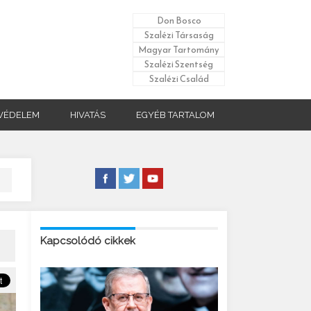
Don Bosco
Szalézi Társaság
Magyar Tartomány
Szalézi Szentség
Szalézi Család
VÉDELEM
HIVATÁS
EGYÉB TARTALOM
Kapcsolódó cikkek