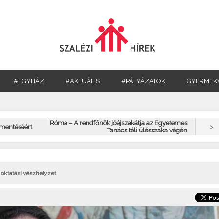
#EGYHÁZ
#AKTUÁLIS
#PÁLYÁZATOK
GYERMEK
Róma – A rendfőnök jóéjszakátja az Egyetemes
>
gmentéséért
Tanács téli ülésszaka végén
, oktatási vészhelyzet