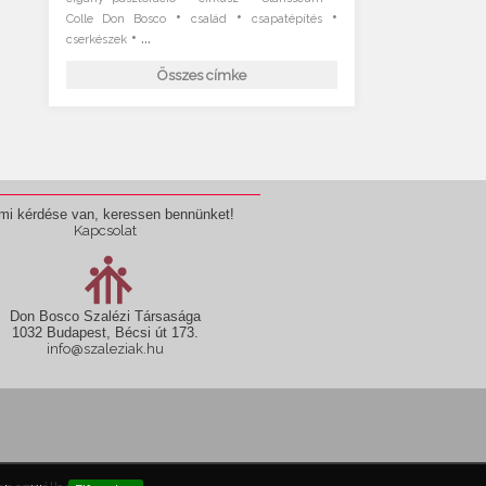
•
•
•
Colle Don Bosco
család
csapatépítés
• ...
cserkészek
Összes címke
mi kérdése van, keressen bennünket!
Kapcsolat
Don Bosco Szalézi Társasága
1032 Budapest, Bécsi út 173.
info@szaleziak.hu