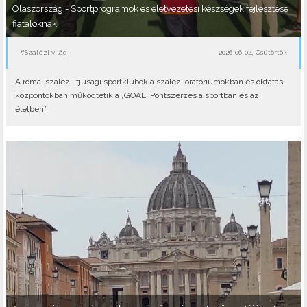
Olaszország - Sportprogramok és életvezetési készségek fejlesztése
fiataloknak
#Szalézi világ
2026-06-04, Csütörtök
A római szalézi ifjúsági sportklubok a szalézi oratóriumokban és oktatási
központokban működtetik a „GOAL. Pontszerzés a sportban és az
életben”..