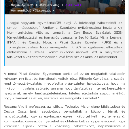
2019-04-29 Hétfő |
#Szalézi világ
|
ARCHIVÁLT
kommunikáció
•
Olaszország
•
„…tagjai vagyunk egymásnak”(Ef 4,25). A közösségi hálózatoktól az
emberi közösségig.” Amikor a Szentatya nyilvánosságra hozta a 53.
Kommunikációs Világnap témáját, a Don Bosco Szaléziak (SDB)
tömegtájékoztatási és formációs csapata, a Segítő Szűz Mária Leányai
(FMA ) és Cancão Nova, a Pápai Szalézi Egyetem (UPS) és a
Tömegtájékoztatási Tudományegyetem (FSC) támogatásával elkezdték
előkészíteni a szalézi kommunikációs napokat, ezt a mályreható
találkozót a kezdeti formációban levő fiatal szaléziakkal és nővérekkel.
A római Pápai Szalézi Egyetemen április 26-27-én megtartott találkozón
mintegy 133 fiatal és formátoraik vettek rész. Filiberto González, a szalézi
rend tömegtájékoztatási megbízottja világ-szinten hangsúlyozta, hogy ma
inkább, mint valaha szükség van arra, hogy „tanítsuk az internet keresztény
nyelvtanát, amely tanúságtételeinken, hiteles életünkön alapul, anélkül,
hogy kizárnánk az etikai, esztétikai és evangélikus érzéket."
Rossana Virgili professzor, az Istituto Teologico Marchigiano bibliatudósa és
Cecilia Costa tanár, szociológus bemutatták a központi témát, és
hangsúlyozták, hogy az egyháznak egyre inkább „el kell mélyítenie az új
kommunikációs-relációs nyelveket és oktatnia kell az új generációkat, hogy
kritikusan álljanak hozzá a közösségi hálózatokhoz, népszerűsítve a