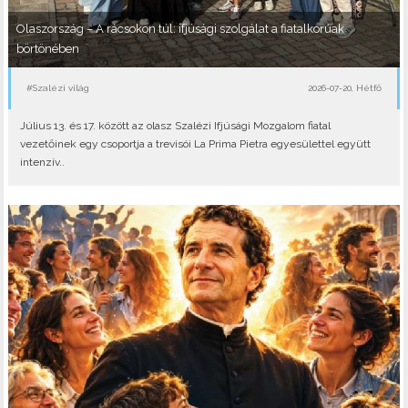
Olaszország – A rácsokon túl: ifjúsági szolgálat a fiatalkorúak
börtönében
#Szalézi világ
2026-07-20, Hétfő
Július 13. és 17. között az olasz Szalézi Ifjúsági Mozgalom fiatal
vezetőinek egy csoportja a trevisói La Prima Pietra egyesülettel együtt
intenzív..