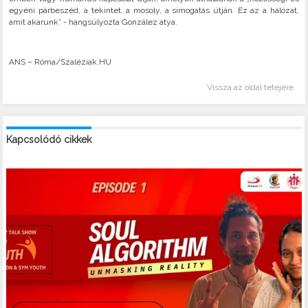
egyéni párbeszéd, a tekintet, a mosoly, a simogatás útján. Ez az a hálózat,
amit akarunk” - hangsúlyozta González atya.
ANS – Róma/Szaléziak.HU
Vissza az oldal tetejére
Kapcsolódó cikkek