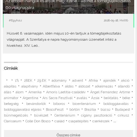
Az emberi hangok és arcok megőrzése – üzenet a tömegtájékoztatás
60.világnapjára
#Egyház
2026-05-18, Hétfő
Húsvét 6. vasárnapján, idén május 10-én tartjuk a tömegtájékoztatás
világnapját. A Szentatya e napra hagyományosan üzenetet intéz a
hívekhez. XIV. Leó..
Címkék
•
•
•
•
•
•
•
•
•
•
1%
28EK
29.EK
adomány
advent
Afrika
ajándék
akció
•
•
•
•
•
•
•
alapítás
alapítvány
Albertfalva
áldás
áldozat
alkalmazás
állandó
•
•
•
•
•
állás
álom
Amerika
Amoris Laetitia-családév
Ángel Fernández Artime
•
•
•
•
•
•
•
animátor
Argentína
Ars Sacra Fesztivál
avatás
Ázsia
beiktatás
béke
•
•
•
•
•
betegség
bevándorlók
bíboros
bicentenárium
boldoggáavatás
•
•
•
•
•
•
boldoggáavatási eljárás
BoscoFeszt
börtön
Brazília
búcsú
Budapest
•
•
•
•
•
bűnmegelőzés
bűvészet
Centenárium
cigány pasztoráció
cirkusz
•
•
•
•
• ...
Clarisseum
Colle Don Bosco
család
csapatépítés
cserkészek
Összes címke