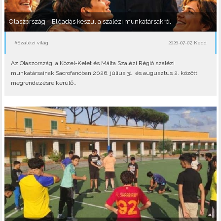
Olaszország – Előadás készül a szalézi munkatársakról
#Szalézi világ
2026-07-07, Kedd
Az Olaszország, a Közel-Kelet és Málta Szalézi Régió szalézi
munkatársainak Sacrofanóban 2026. július 31. és augusztus 2. között
megrendezésre kerülő..