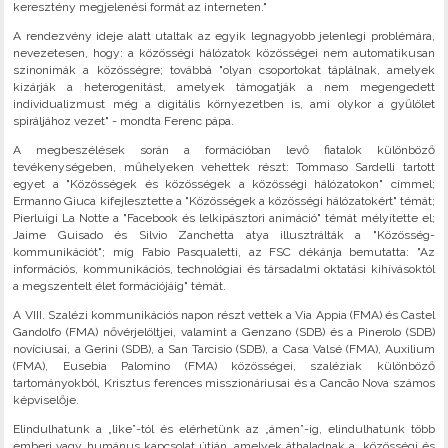
keresztény megjelenési formát az interneten."
A rendezvény ideje alatt utaltak az egyik legnagyobb jelenlegi problémára,
nevezetesen, hogy: a közösségi hálózatok közösségei nem automatikusan
szinonimák a közösségre; továbbá "olyan csoportokat táplálnak, amelyek
kizárják a heterogenitást, amelyek támogatják a nem megengedett
individualizmust még a digitális környezetben is, ami olykor a gyűlölet
spiráljához vezet" - mondta Ferenc pápa.
A megbeszélések során a formációban levő fiatalok különböző
tevékenységeben, műhelyeken vehettek részt: Tommaso Sardelli tartott
egyet a "Közösségek és közösségek a közösségi hálózatokon" címmel;
Ermanno Giuca kifejlesztette a "Közösségek a közösségi hálózatokért" témát;
Pierluigi La Notte a "Facebook és lelkipásztori animáció" témát mélyítette el;
Jaime Guisado és Silvio Zanchetta atya illusztrálták a "Közösség-
kommunikációt"; míg Fabio Pasqualetti, az FSC dékánja bemutatta: "Az
információs, kommunikációs, technológiai és társadalmi oktatási kihívásoktól
a megszentelt élet formációjáig" témát.
A VIII. Szalézi kommunikációs napon részt vettek a Via Appia (FMA) és Castel
Gandolfo (FMA) nővérjelöltjei, valamint a Genzano (SDB) és a Pinerolo (SDB)
novíciusai, a Gerini (SDB), a San Tarcisio (SDB), a Casa Valsé (FMA), Auxilium
(FMA), Eusebia Palomino (FMA) közösségei, szaléziak különböző
tartományokból, Krisztus ferences misszionáriusai és a Cancão Nova számos
képviselője.
Elindulhatunk a „like”-tól és elérhetünk az „ámen”-ig, elindulhatunk több
emberi vagy humánus kapcsolat útján, amelyek áthaladnak a „közösségi és