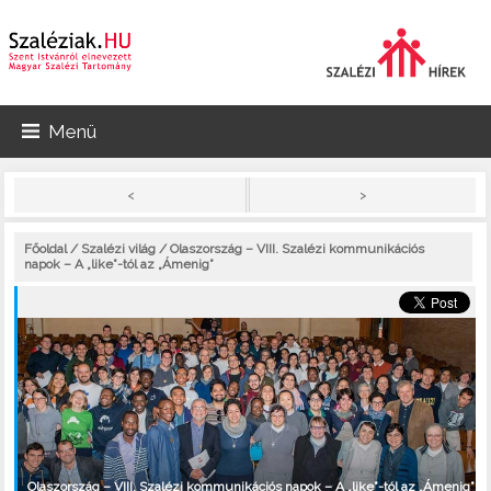
Menü
>
<
Főoldal
/
Szalézi világ
/ Olaszország – VIII. Szalézi kommunikációs
napok – A „like”-tól az „Ámenig”
Olaszország – VIII. Szalézi kommunikációs napok – A „like”-tól az „Ámenig”