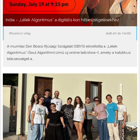
India – „Lélek Algoritmus” a digitális kori hitbeszélgetésekhez
#Szalézi világ
2026-07-20, Hétfő
A mumbai Don Bosco Ifjúsági Szolgálat (DBYS) elindította a „Lélek
Algoritmus” (Soul Algorithm) című új online talkshow-t, amely a katolikus
bölcsességet a..