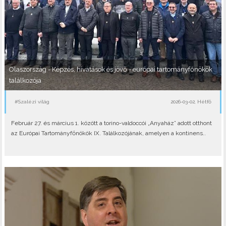
Olaszország - Képzés, hivatások és jövő - európai tartományfőnökök
találkozója
#Szalézi világ
2026-03-02, Hétfő
Február 27. és március 1. között a torino-valdoccói „Anyaház” adott otthont
az Európai Tartományfőnökök IX. Találkozójának, amelyen a kontinens..