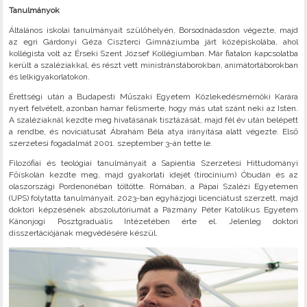
Tanulmányok
Általános iskolai tanulmányait szülőhelyén, Borsodnádasdon végezte, majd
az egri Gárdonyi Géza Ciszterci Gimnáziumba járt középiskolába, ahol
kollégista volt az Érseki Szent József Kollégiumban. Már fiatalon kapcsolatba
került a szaléziakkal, és részt vett ministránstáborokban, animátortáborokban
és lelkigyakorlatokon.
Érettségi után a Budapesti Műszaki Egyetem Közlekedésmérnöki Karára
nyert felvételt, azonban hamar felismerte, hogy más utat szánt neki az Isten.
A szaléziaknál kezdte meg hivatásának tisztázását, majd fél év után belépett
a rendbe, és novíciátusát Ábrahám Béla atya irányítása alatt végezte. Első
szerzetesi fogadalmát 2001. szeptember 3-án tette le.
Filozófiai és teológiai tanulmányait a Sapientia Szerzetesi Hittudományi
Főiskolán kezdte meg, majd gyakorlati idejét (tirocínium) Óbudán és az
olaszországi Pordenonéban töltötte. Rómában, a Pápai Szalézi Egyetemen
(UPS) folytatta tanulmányait. 2023-ban egyházjogi licenciátust szerzett, majd
doktori képzésének abszolutóriumát a Pázmány Péter Katolikus Egyetem
Kánonjogi Posztgraduális Intézetében érte el. Jelenleg doktori
disszertációjának megvédésére készül.