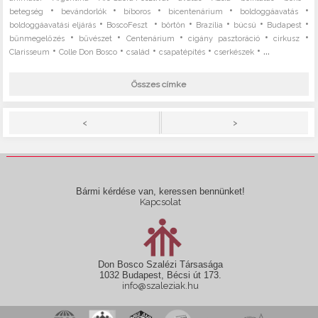
•
•
•
•
•
betegség
bevándorlók
bíboros
bicentenárium
boldoggáavatás
•
•
•
•
•
•
boldoggáavatási eljárás
BoscoFeszt
börtön
Brazília
búcsú
Budapest
•
•
•
•
•
bűnmegelőzés
bűvészet
Centenárium
cigány pasztoráció
cirkusz
•
•
•
•
• ...
Clarisseum
Colle Don Bosco
család
csapatépítés
cserkészek
Összes címke
>
<
Bármi kérdése van, keressen bennünket!
Kapcsolat
Don Bosco Szalézi Társasága
1032 Budapest, Bécsi út 173.
info@szaleziak.hu