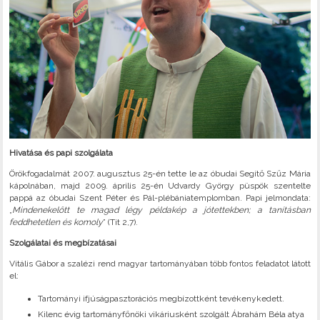
Hivatása és papi szolgálata
Örökfogadalmát 2007. augusztus 25-én tette le az óbudai Segítő Szűz Mária
kápolnában, majd 2009. április 25-én Udvardy György püspök szentelte
pappá az óbudai Szent Péter és Pál-plébániatemplomban. Papi jelmondata:
„
Mindenekelőtt te magad légy példakép a jótettekben; a tanításban
feddhetetlen és komoly
” (Tit 2,7).
Szolgálatai és megbízatásai
Vitális Gábor a szalézi rend magyar tartományában több fontos feladatot látott
el:
Tartományi ifjúságpasztorációs megbízottként tevékenykedett.
Kilenc évig tartományfőnöki vikáriusként szolgált Ábrahám Béla atya