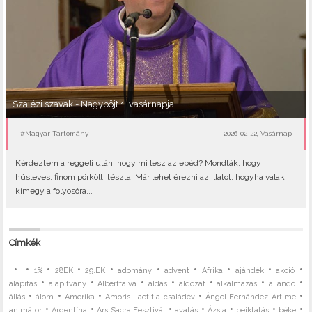
Szalézi szavak - Nagyböjt 1. vasárnapja
#Magyar Tartomány
2026-02-22, Vasárnap
Kérdeztem a reggeli után, hogy mi lesz az ebéd? Mondták, hogy
húsleves, finom pörkölt, tészta. Már lehet érezni az illatot, hogyha valaki
kimegy a folyosóra,..
Címkék
•
•
•
•
•
•
•
•
•
•
1%
28EK
29.EK
adomány
advent
Afrika
ajándék
akció
•
•
•
•
•
•
•
alapítás
alapítvány
Albertfalva
áldás
áldozat
alkalmazás
állandó
•
•
•
•
•
állás
álom
Amerika
Amoris Laetitia-családév
Ángel Fernández Artime
•
•
•
•
•
•
•
animátor
Argentína
Ars Sacra Fesztivál
avatás
Ázsia
beiktatás
béke