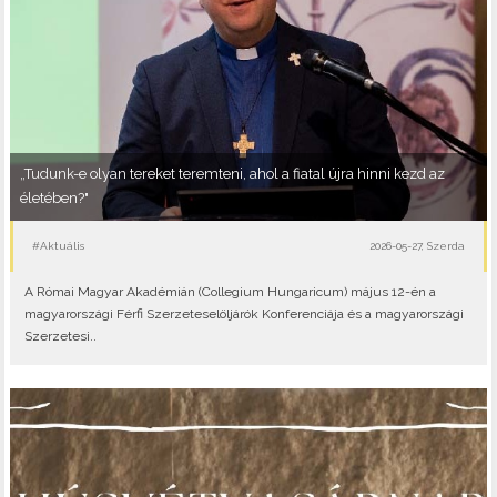
„Tudunk-e olyan tereket teremteni, ahol a fiatal újra hinni kezd az
életében?"
#Aktuális
2026-05-27, Szerda
A Római Magyar Akadémián (Collegium Hungaricum) május 12-én a
magyarországi Férfi Szerzeteselöljárók Konferenciája és a magyarországi
Szerzetesi..