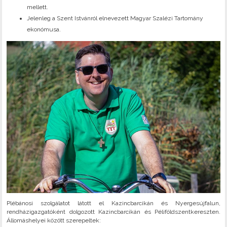
mellett.
Jelenleg a Szent Istvánról elnevezett Magyar Szalézi Tartomány
ekonómusa.
Plébánosi szolgálatot látott el Kazincbarcikán és Nyergesújfalun,
rendházigazgatóként dolgozott Kazincbarcikán és Péliföldszentkereszten.
Állomáshelyei között szerepeltek: