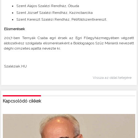
Szent Alajos Szalézi Rendház, Óbuda
Szent József Szalézi Rendház, Kazincbarcika
Szent Kereszt Szalézi Rendház, Péliföldszentkereszt.
Elismerések
2017-ben Ternyák Csaba egri érsek az Egri Főegyházmegyében végzett
áldozatkész szolgálata elismeréseként a Boldogságos Szűz Máriáról nevezett
déghi címzetes apáttá nevezte ki.
Szaléziak.HU
Vissza az oldal tetejére
Kapcsolódó cikkek