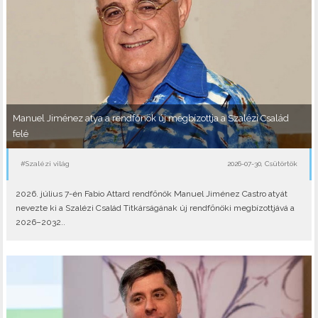
Manuel Jiménez atya a rendfőnök új megbízottja a Szalézi Család
felé
#Szalézi világ
2026-07-30, Csütörtök
2026. július 7-én Fabio Attard rendfőnök Manuel Jiménez Castro atyát
nevezte ki a Szalézi Család Titkárságának új rendfőnöki megbízottjává a
2026–2032..