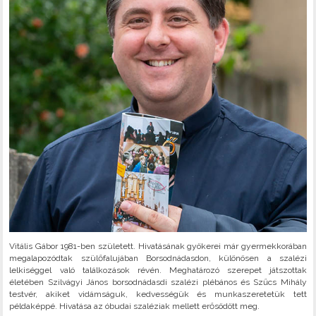
Vitális Gábor 1981-ben született. Hivatásának gyökerei már gyermekkorában
megalapozódtak szülőfalujában Borsodnádasdon, különösen a szalézi
lelkiséggel való találkozások révén. Meghatározó szerepet játszottak
életében Szilvágyi János borsodnádasdi szalézi plébános és Szűcs Mihály
testvér, akiket vidámságuk, kedvességük és munkaszeretetük tett
példaképpé. Hivatása az óbudai szaléziak mellett erősödött meg.