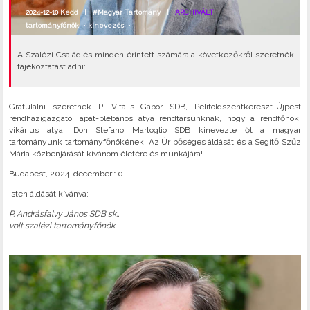
2024-12-10 Kedd |
#Magyar Tartomány
|
ARCHIVÁLT
tartományfőnök
•
kinevezés
•
A Szalézi Család és minden érintett számára a következőkről szeretnék
tájékoztatást adni:
Gratulálni szeretnék P. Vitális Gábor SDB, Péliföldszentkereszt-Újpest
rendházigazgató, apát-plébános atya rendtársunknak, hogy a rendfőnöki
vikárius atya, Don Stefano Martoglio SDB kinevezte őt a magyar
tartományunk tartományfőnökének. Az Úr bőséges áldását és a Segítő Szűz
Mária közbenjárását kívánom életére és munkájára!
Budapest, 2024. december 10.
Isten áldását kívánva:
P. Andrásfalvy János SDB sk.,
volt szalézi tartományfőnök