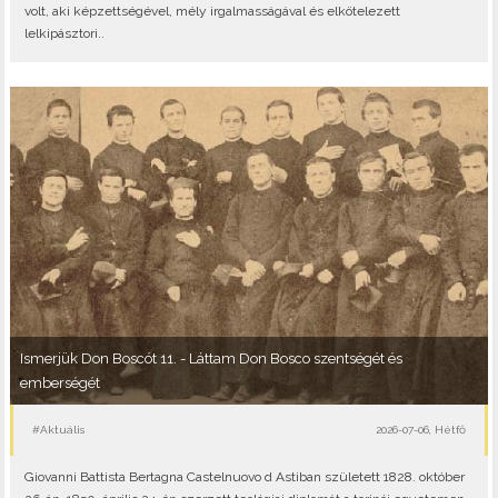
volt, aki képzettségével, mély irgalmasságával és elkötelezett
lelkipásztori..
Ismerjük Don Boscót 11. - Láttam Don Bosco szentségét és
emberségét
#Aktuális
2026-07-06, Hétfő
Giovanni Battista Bertagna Castelnuovo d Astiban született 1828. október