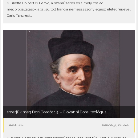
Giulietta Colbert di Barolo, a száműzetés és a mély családi
megpróbáltatások által sújtott francia nemesasszony egész életét férjével,
Carlo Tancredi..
Ismerjük meg Don Boscót 13. – Giovanni Borel teológus
#Aktuális
2026-07-31, Péntek