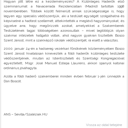
Hogyan jött létre ez a kezdeményezés? A Különleges Haderők első
szemináriumát a Navacerrada Rezidenciában (Madrid) tartották 1998
novemberében. Többek között felmerült annak szükségessége is, hogy
legyen egy speciális védőszentjük, aki a testület egységét szolgálhatná és
képviselné a hadtest szellemét; áttekintették a meglévő hagyományokat, és
ügyelve arra, hogy megőrizzék azokat, amelyekkel a Szakemberek
Testületének tagjai többségében azonosultak – mivel legtöbbjük olyan
szakmai intézetek hallgatói voltak, ahol nagyon gyakran tisztelték Bosco
Szent Jánost, mint a szakképző iskolák védőszentjét, rá esett a választás.
2000. január 24-én a hadsereg vezérkari főnökének közleményében Bosco
Szent Jánost hivatalosan kinevezték a földi haderők különleges testülete
védőszentjének, miután az Istentiszteleti és Szentségi Kongregációval
egyeztetett, Msgr. José Manuel Estepa Llaurens, akkori spanyol katonai
ordinárius jóváhagyta.
Azóta a földi haderő szakemberei minden évben február 1-jén ünneplik a
Don Boscót.
ANS – Sevilla/Szaléziak.HU
Vissza az oldal tetejére