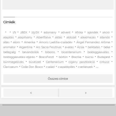
Címkék
•
•
•
•
•
•
•
•
•
•
1%
28EK
29.EK
adomány
advent
Afrika
ajándék
akció
•
•
•
•
•
•
•
alapítás
alapítvány
Albertfalva
áldás
áldozat
alkalmazás
állandó
•
•
•
•
•
állás
álom
Amerika
Amoris Laetitia-családév
Ángel Fernández Artime
•
•
•
•
•
•
•
animátor
Argentína
Ars Sacra Fesztivál
avatás
Ázsia
beiktatás
béke
•
•
•
•
•
betegség
bevándorlók
bíboros
bicentenárium
boldoggáavatás
•
•
•
•
•
•
boldoggáavatási eljárás
BoscoFeszt
börtön
Brazília
búcsú
Budapest
•
•
•
•
•
bűnmegelőzés
bűvészet
Centenárium
cigány pasztoráció
cirkusz
•
•
•
•
• ...
Clarisseum
Colle Don Bosco
család
csapatépítés
cserkészek
Összes címke
>
<