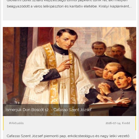
Giovanni Borel szilárd képzettségű torinói papként tűnik fel, aki mélyen
beágyazódott a város lelkipásztori és karitatív életébe. Királyi káplánként,..
Ismerjük Don Boscót 12. – Cafasso Szent József
#Aktuális
2026-07-14, Kedd
Cafasso Szent József piemonti pap, erkölcsteológus és nagy lelki vezető