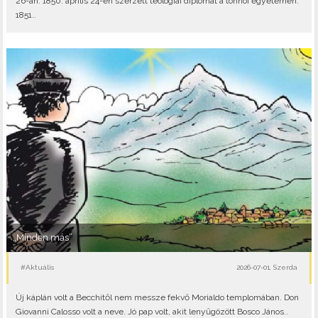
26-án. 1850. április 24-én szerzett teológiai diplomát a torinói egyetemen.
1851..
„Minden más”
#Aktuális
2026-07-01, Szerda
Új káplán volt a Becchitől nem messze fekvő Morialdo templomában. Don
Giovanni Calosso volt a neve. Jó pap volt, akit lenyűgözött Bosco János..