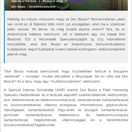
2020-01-17 Péntek |
#Szalézi világ
|
ARCHIVÁLT
Don Bosco
•
teremtésvédelem
•
Meddig és milyen messzire megy el Don Bosco? Természetesen jelen
van mind az öt földrész több mint 130 országában, ahol ma a szaléziak
jelen vannak. Mi lenne, ha még tovább akarna menni? Nos, ha az
Antarktiszra kellene mennünk, ott is találnánk egy kis képet Don
Boscóról. Ezt a fényképet Spanyolországtól 15 073 kilométerre
készítették, ahol Don Bosco az Antarktiszon környezetvédelmi
kutatásokat végző tudósokat kísérő katonai kontingens védőszentjeként
jelenik meg.
"Don Bosco motivál bennünket, hogy tiszteletben tartsuk a bolygónk
védelmét" – mondják, miután elküldték a fényképet. De mi vitte oda Don
Boscót? Az a tény, hogy egy "multidiszciplináris" védőszent.
A Spanyol Katonai Szövetség (AME) szerint Don Bosco a Földi Hadsereg
Speciális Hadtestének és e testület alapvető szakterületeinek védőszentje,
akik elektronikával és telekommunikációval, berendezések karbantartásával
és összeszerelésével, villamos energiával, informatikával, gépkocsikkal,
repülőgépek karbantartásával, fegyverek és anyagok karbantartásával,
járművek karbantartásával, elektronikus és telekommunikációs
karbantartással, hegesztéssel, villamossággal és a berendezése
összeszerelésével foglalkoznak.