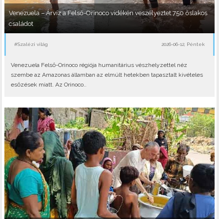
Venezuela – Árvíz a Felső-Orinoco vidékén veszélyeztet 750 őslakos
családot
#Szalézi világ
2026-06-12, Péntek
Venezuela Felső-Orinoco régiója humanitárius vészhelyzettel néz
szembe az Amazonas államban az elmúlt hetekben tapasztalt kivételes
esőzések miatt. Az Orinoco..