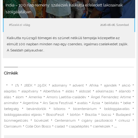
India – 100 nap remény: szaléziak Kalkutta elfeledett lakosainak
szolgálatában
#Szalézi világ
2026-06-06, Szombat
Kalkutta nyüzsgő tömegei és szünet nélküli tempója közepette az
elmúlt 100 napban minden nap egy csendes, irgalmas cselekedet zajlik.
A Sealdah pályaudvar..
Címkék
•
•
•
•
•
•
•
•
•
•
1%
28EK
29.EK
adomány
advent
Afrika
ajándék
akció
•
•
•
•
•
•
•
alapítás
alapítvány
Albertfalva
áldás
áldozat
alkalmazás
állandó
•
•
•
•
•
állás
álom
Amerika
Amoris Laetitia-családév
Ángel Fernández Artime
•
•
•
•
•
•
•
animátor
Argentína
Ars Sacra Fesztivál
avatás
Ázsia
beiktatás
béke
•
•
•
•
•
betegség
bevándorlók
bíboros
bicentenárium
boldoggáavatás
•
•
•
•
•
•
boldoggáavatási eljárás
BoscoFeszt
börtön
Brazília
búcsú
Budapest
•
•
•
•
•
bűnmegelőzés
bűvészet
Centenárium
cigány pasztoráció
cirkusz
•
•
•
•
• ...
Clarisseum
Colle Don Bosco
család
csapatépítés
cserkészek