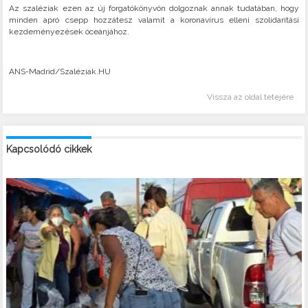
Az szaléziak ezen az új forgatókönyvön dolgoznak annak tudatában, hogy
minden apró csepp hozzátesz valamit a koronavírus elleni szolidaritási
kezdeményezések óceánjához.
ANS-Madrid/Szaléziak.HU
Vissza az oldal tetejére
Kapcsolódó cikkek