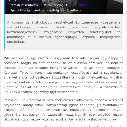
2020-03-26 Csütörtök |
#Szalézi világ
|
ARCHIVÁLT
Spanyolország
•
járvány
•
segítség
•
szolidaritás
•
A koronavírus által okozott vészhelyzet és szenvedés közepette a
spanyolországi szalézi házak különféle együttműködési
kezdeményezések szolgálatába helyezték tehetségüket és
lehetőségeiket a spanyol egészségügyi központok megsegítése
érdekében.
"Mi magunk is úgy érezzük, hogy amit teszünk, csupán egy csepp az
óceánban. Mégis, ha nem tennénk, ha ez a csepp nem kerülne bele az
óceánba, akkor az óceánból hiányozna valami" - ez az idézet, amelyet a
Kalkuttai Teréz anyjának tulajdonítanak, összefoglalja azt a szolidaritást,
amellyel a spanyol szaléziak hozzáállnak a mostani helyzethez. A válság
idején az emberi szolidaritás megmutatja a legjobb oldalát: ebben az esetben
kiemelve azokat az érdektelen erőforrásokat, amelyek a szaléziaktól
indulnak a spanyol egészségügyi rendszer felé.
Palma del Río (Córdoba) szalézi szerzetesei csatlakoztak ahhoz a koordinált
projekthez, amely során Spanyolország egész területén 3D nyomtatókkal
állítanak elő elemeket, amelyek az egészségügyi dolgozók egyéni
védelmére szolgálnak. A szaléziak hozzájárulnak ezer arcvédő maszk
legyártásához, amelyek közül az elsők a "Reina Sofia" kórházba kerülnek.