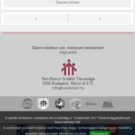
Összes címke
>
<
Bármi kérdése van, keressen bennünket!
Kapcsolat
Don Bosco Szalézi Társasága
1032 Budapest, Bécsi út 173.
info@szaleziak.hu
A portál tartalma szabadon,de kizárólag a "Szaléziak.HU" forrásmegjelöléssel
használható fel!
A weboldal sütiket (cookie-kat) használ, hogy biztonságos böngészés mellett a
legjobb felhasználói élményt nyújtsa.
Elfogadom