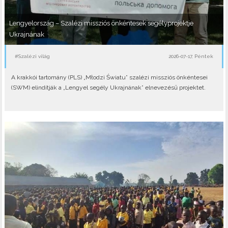
Lengyelország – Szalézi missziós önkéntesek segélyprojektje
Ukrajnának
#Szalézi világ
2026-07-17, Péntek
A krakkói tartomány (PLS) „Młodzi Światu” szalézi missziós önkéntesei
(SWM) elindítják a „Lengyel segély Ukrajnának” elnevezésű projektet.