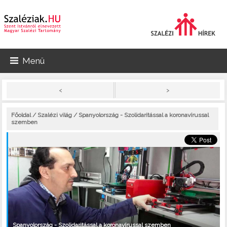
Menü
>
<
Főoldal
/
Szalézi világ
/ Spanyolország - Szolidaritással a koronavírussal
szemben
Spanyolország - Szolidaritással a koronavírussal szemben