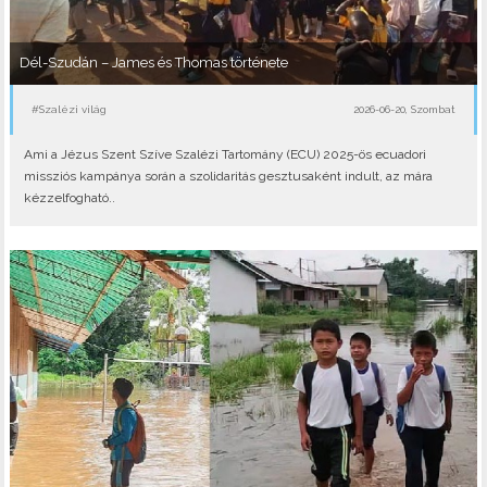
Dél-Szudán – James és Thomas története
#Szalézi világ
2026-06-20, Szombat
Ami a Jézus Szent Szíve Szalézi Tartomány (ECU) 2025-ös ecuadori
missziós kampánya során a szolidaritás gesztusaként indult, az mára
kézzelfogható..