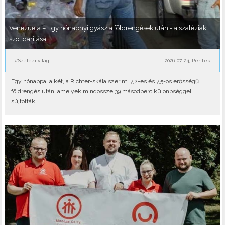
Venezuela – Egy hónapnyi gyász a földrengések után - a szaléziak
szolidaritása
#Szalézi világ
2026-07-24, Péntek
Egy hónappal a két, a Richter-skála szerinti 7,2-es és 7,5-ös erősségű
földrengés után, amelyek mindössze 39 másodperc különbséggel
sújtották..