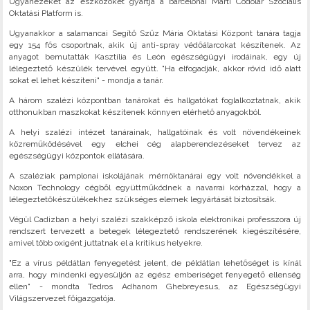
Ugyanezeket az eszközöket gyártja a barcelonai Martí Codolar Szociális
Oktatási Platform is.
Ugyanakkor a salamancai Segítő Szűz Mária Oktatási Központ tanára tagja
egy 154 fős csoportnak, akik új anti-spray védőálarcokat készítenek. Az
anyagot bemutatták Kasztília és León egészségügyi irodáinak, egy új
lélegeztető készülék tervével együtt. "Ha elfogadják, akkor rövid idő alatt
sokat el lehet készíteni" - mondja a tanár.
A három szalézi központban tanárokat és hallgatókat foglalkoztatnak, akik
otthonukban maszkokat készítenek könnyen elérhető anyagokból.
A helyi szalézi intézet tanárainak, hallgatóinak és volt növendékeinek
közreműködésével egy elchei cég alapberendezéseket tervez az
egészségügyi központok ellátására.
A szaléziak pamplonai iskolájának mérnöktanárai egy volt növendékkel a
Noxon Technology cégből együttműködnek a navarrai kórházzal, hogy a
lélegeztetőkészülékekhez szükséges elemek legyártását biztosítsák.
Végül Cadizban a helyi szalézi szakképző iskola elektronikai professzora új
rendszert tervezett a betegek lélegeztető rendszerének kiegészítésére,
amivel több oxigént juttatnak el a kritikus helyekre.
"Ez a vírus példátlan fenyegetést jelent, de példátlan lehetőséget is kínál
arra, hogy mindenki egyesüljön az egész emberiséget fenyegető ellenség
ellen" - mondta Tedros Adhanom Ghebreyesus, az Egészségügyi
Világszervezet főigazgatója.