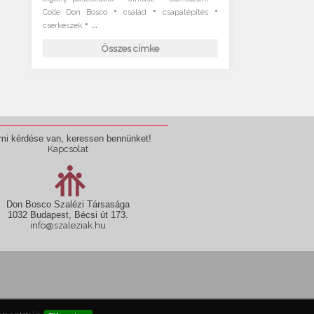
•
•
•
Colle Don Bosco
család
csapatépítés
• ...
cserkészek
Összes címke
mi kérdése van, keressen bennünket!
Kapcsolat
Don Bosco Szalézi Társasága
1032 Budapest, Bécsi út 173.
info@szaleziak.hu