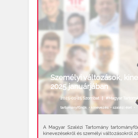
Személyi változások, kin
2025 januárjában
2025-01-25 Szombat |
#Magyar Tartom
tartományfőnök
•
kinevezés
•
szalézi élet
•
A Magyar Szalézi Tartomány tartományfőn
kinevezésekről és személyi változásokról 20