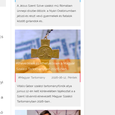
A Jézus Szent Szíve szalézi mű Rómában
ünnepi díszbe öltözik: a Nyári Oratóriumban
játszó és részt vevő gyermekek és fiatalok
között girlandok és..
cs
Kinevezések és áthelyezések a Magyar
Szalézi Tartományban 2026-ban
#Magyar Tartomány
2026-06-12, Péntek
yi
Vitális Gábor szalézi tartományfőnök atya
június 12-én kelt körlevelében tájékoztat a a
Szent Istvánról elnevezett Magyar Szalézi
 a
Tartományban 2026-ban..
ló