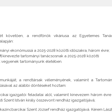
ét követően, a rendfőnök vikáriusa az Egyetemes Taná
alapján:
mányi ekonómussá a 2025-2028 közötti időszakra, három évre;
t
kinevezte tartományi tanácsosnak a 2025-2028 közötti
zt vegyenek tartományunk életében.
munkáját, a rendtársak véleményének, valamint a Tartomán
lásával az alábbi döntéseket hoztam:
ikai igazgatói feladatai alól, valamint kinevezem három évre
sti Szent István király összevont rendház igazgatójává;
azincbarcikai Szent József rendház igazgatójává. Kérem Lász