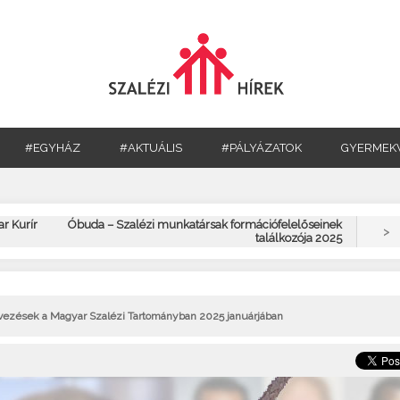
#EGYHÁZ
#AKTUÁLIS
#PÁLYÁZATOK
GYERMEK
ar Kurír
Óbuda – Szalézi munkatársak formációfelelőseinek
>
találkozója 2025
evezések a Magyar Szalézi Tartományban 2025 januárjában