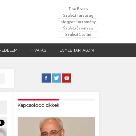
Don Bosco
Szalézi Társaság
Magyar Tartomány
Szalézi Szentség
Szalézi Család
VÉDELEM
HIVATÁS
EGYÉB TARTALOM
Kapcsolódó cikkek