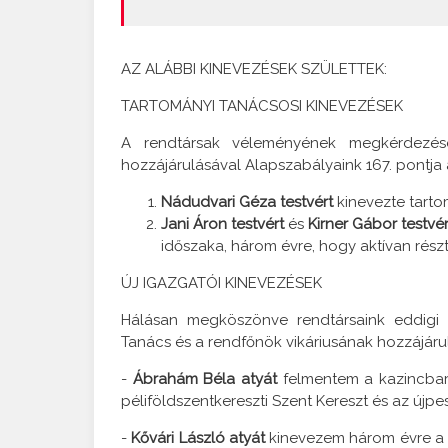
AZ ALÁBBI KINEVEZÉSEK SZÜLETTEK:
TARTOMÁNYI TANÁCSOSI KINEVEZÉSEK
A rendtársak véleményének megkérdezés
hozzájárulásával Alapszabályaink 167. pontja 
Nádudvari Géza testvért
kinevezte tarto
Jani Áron testvért
és
Kirner Gábor testvér
időszaka, három évre, hogy aktívan rés
ÚJ IGAZGATÓI KINEVEZÉSEK
Hálásan megköszönve rendtársaink eddigi 
Tanács és a rendfőnök vikáriusának hozzájáru
-
Ábrahám Béla atyát
felmentem a kazincbarc
péliföldszentkereszti Szent Kereszt és az újpe
-
Kővári László atyát
kinevezem három évre a k