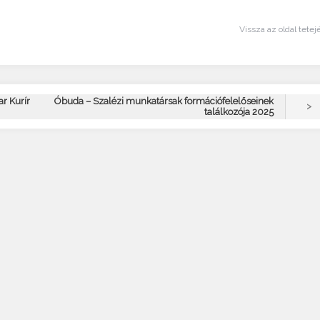
Vissza az oldal tetej
ar Kurír
Óbuda – Szalézi munkatársak formációfelelőseinek
>
találkozója 2025