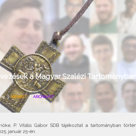
evezések a Magyar Szalézi Tartományba
ány
|
KIEMELT
|
ARCHIVÁLT
öke, P. Vitális Gábor SDB tájékoztat a tartományban történ
25. január 25-én.