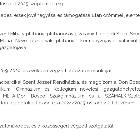
 lássa el 2025 szeptemberéig.
udapesi érsek jóváhagyása és támogatása után örömmel jelent
Szent Mihály plébánia plébánosává, valamint a bajóti Szent Sim
Mária Neve plébániák plébániai kormányzójává, valamint
gazgatójává.
019-2024-es években végzett áldozatos munkáját
ncbarcikai Szent József Rendházba, és megbízom a Don Bos
nikum, Gimnázium és Kollégium nevelési igazgatóhelyette
 a META-Don Bosco Szakgimnázium és a SZÁMALK-Szalé
ori feladatokat lásson el a 2024/2025-ös tanév 2. félévében.
üttműködést és a közösségért végzett szolgálatát!