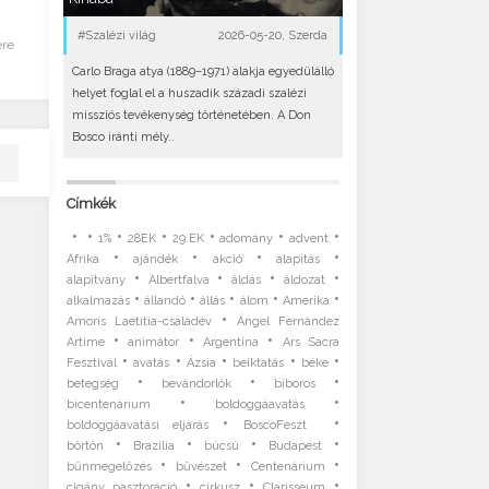
#Szalézi világ
2026-05-20, Szerda
ére
Carlo Braga atya (1889–1971) alakja egyedülálló
helyet foglal el a huszadik századi szalézi
missziós tevékenység történetében. A Don
Bosco iránti mély..
Címkék
•
•
•
•
•
•
•
1%
28EK
29.EK
adomány
advent
•
•
•
•
Afrika
ajándék
akció
alapítás
•
•
•
•
alapítvány
Albertfalva
áldás
áldozat
•
•
•
•
•
alkalmazás
állandó
állás
álom
Amerika
•
Amoris Laetitia-családév
Ángel Fernández
•
•
•
Artime
animátor
Argentína
Ars Sacra
•
•
•
•
•
Fesztivál
avatás
Ázsia
beiktatás
béke
•
•
•
betegség
bevándorlók
bíboros
•
•
bicentenárium
boldoggáavatás
•
•
boldoggáavatási eljárás
BoscoFeszt
•
•
•
•
börtön
Brazília
búcsú
Budapest
•
•
•
bűnmegelőzés
bűvészet
Centenárium
•
•
•
cigány pasztoráció
cirkusz
Clarisseum