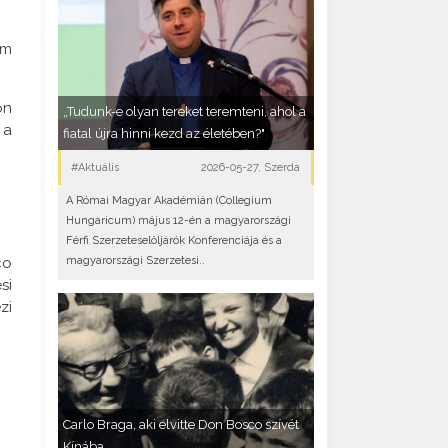
em
on
„Tudunk-e olyan tereket teremteni, ahol a
 a
fiatal újra hinni kezd az életében?"
#Aktuális
2026-05-27, Szerda
A Római Magyar Akadémián (Collegium
Hungaricum) május 12-én a magyarországi
Férfi Szerzeteselöljárók Konferenciája és a
magyarországi Szerzetesi..
co
si
zi
Carlo Braga, aki elvitte Don Bosco szívét
Kínába