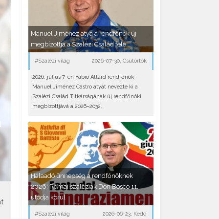
Manuel Jiménez atya a rendfőnök új
megbízottja a Szalézi Család felé
#Szalézi világ
2026-07-30, Csütörtök
2026. július 7-én Fabio Attard rendfőnök
Manuel Jiménez Castro atyát nevezte ki a
Szalézi Család Titkárságának új rendfőnöki
megbízottjává a 2026–2032..
n
Hálaadó ünnepség a rendfőnöknek
2026: Római szaléziak Don Bosco 11.
utódja körül
t
#Szalézi világ
2026-06-23, Kedd