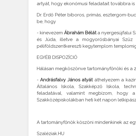
artyát, hogy ekonómusi feladatait továbbra is
Dr. Erdő Péter bíboros, prímás, esztergom-b
be, hogy
- kinevezem
Ábrahám Bélát
a nyergesújfalui 
és Júda, illetve a mogyorósbányai Szűz 
péliföldszentkereszti kegytemplom templomi
EGYÉB DISPOZÍCIÓ
Hálásan megköszönve tartományfőnöki és a 2
-
Andrásfalvy János atyát
áthelyezem a kazi
Általános Iskola, Szakképző Iskola, tech
feladatával, valamint megbízom, hogy
Szakközépiskolákban heti két napon lelkipászt
A tartományfőnök köszöni mindenkinek az egy
Szaléziak.HU