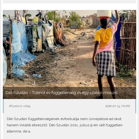
Dél-Szudán – Tizenöt év függetlenség és egy szalézi misszió
#Szalézi világ
2026-07-13, Hétfő
Dél-Szudán függetlenségének évfordulója nem ünneplésre ad okot,
hanem inkább ébresztő. Dél-Szudán 2011. július 9-én vált független
állammá, de a..