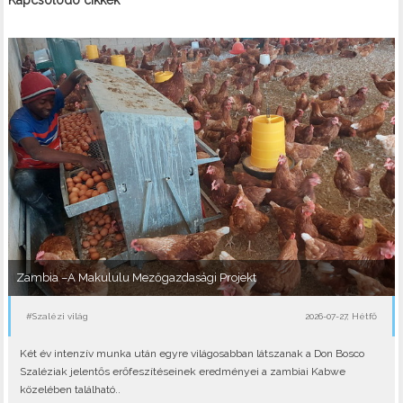
Zambia –A Makululu Mezőgazdasági Projekt
#Szalézi világ
2026-07-27, Hétfő
Két év intenzív munka után egyre világosabban látszanak a Don Bosco
Szaléziak jelentős erőfeszítéseinek eredményei a zambiai Kabwe
közelében található..