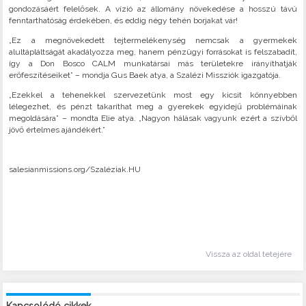
gondozásáért felelősek. A vízió az állomány növekedése a hosszú távú
fenntarthatóság érdekében, és eddig négy tehén borjakat vár!
„Ez a megnövekedett tejtermelékenység nemcsak a gyermekek
alultápláltságát akadályozza meg, hanem pénzügyi forrásokat is felszabadít,
így a Don Bosco CALM munkatársai más területekre irányíthatják
erőfeszítéseiket” – mondja Gus Baek atya, a Szalézi Missziók igazgatója.
„Ezekkel a tehenekkel szervezetünk most egy kicsit könnyebben
lélegezhet, és pénzt takaríthat meg a gyerekek egyidejű problémáinak
megoldására” – mondta Elie atya. „Nagyon hálásak vagyunk ezért a szívből
jövő értelmes ajándékért.”
salesianmissions.org/Szaléziak.HU
Vissza az oldal tetejére
Kapcsolódó cikkek