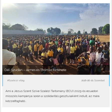
Dél-Szudán – James és Thomas története
#Szalézi világ
2026-06-20, Szombat
Ami a Jézus Szent Szíve Szalézi Tartomány (ECU) 2025-ös ecuadori
missziós kampánya során a szolidaritás gesztusaként indult, az mára
kézzelfogható..