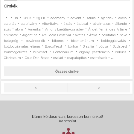
Címkék
•
•
•
•
•
•
•
•
•
•
1%
28EK
29.EK
adomány
advent
Afrika
ajándék
akció
•
•
•
•
•
•
•
alapítás
alapítvány
Albertfalva
áldás
áldozat
alkalmazás
állandó
•
•
•
•
•
állás
álom
Amerika
Amoris Laetitia-családév
Ángel Fernández Artime
•
•
•
•
•
•
•
animátor
Argentína
Ars Sacra Fesztivál
avatás
Ázsia
beiktatás
béke
•
•
•
•
•
betegség
bevándorlók
bíboros
bicentenárium
boldoggáavatás
•
•
•
•
•
•
boldoggáavatási eljárás
BoscoFeszt
börtön
Brazília
búcsú
Budapest
•
•
•
•
•
bűnmegelőzés
bűvészet
Centenárium
cigány pasztoráció
cirkusz
•
•
•
•
• ...
Clarisseum
Colle Don Bosco
család
csapatépítés
cserkészek
Összes címke
>
<
Bármi kérdése van, keressen bennünket!
Kapcsolat