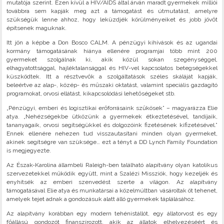
mutatója szerint. Ezen kívül a HIV/AIDS által árván maradt gyermekek milliói
továbbra sem kapják meg azt a támogatást és útmutatást, amelyre
szükségük lenne ahhoz, hogy leküzdjék körülményeiket és jobb jövőt
építsenek maguknak.
Itt jön a képbe a Don Bosco CALM. A pénzügyi kihívások és az ugandai
kormány támogatásának hiánya ellenére programjai több mint 200
gyermeket szolgálnak ki, akik közül sokan szegénységgel,
elhagyatottsággal, hajléktalansággal és HIV-vel kapcsolatos betegségekkel
küszködtek. Itt a résztvevők a szolgáltatások széles skáláját kapják,
beleértve az alap-, közép- és műszaki oktatást, valamint speciális gazdagító
programokat, orvosi ellátást, kikapcsolódási lehetőségeket stb.
„Pénzügyi, emberi és logisztikai erőforrásaink szűkösek” – magyarázza Elie
atya. „Nehézségekbe ütközünk a gyermekek étkeztetésével, tandíjaik,
tananyagaik, orvosi segítségükkel és dolgozóink fizetésének kifizetésével.”
Ennek ellenére nehezen tud visszautasítani minden olyan gyermeket,
akinek segítségre van szüksége… ezt a tényt a DD Lynch Family Foundation
is megjegyezte.
Az Észak-Karolina állambeli Raleigh-ben található alapítvány olyan katolikus
szervezetekkel működik együtt, mint a Szalézi Missziók, hogy kezeljék és
enyhítsék az emberi szenvedést szerte a világon. Az alapítvány
támogatásával Elie atya és munkatársai a közelmúltban vásároltak öt tehenet,
amelyek tejet adnak a gondozásuk alatt álló gyermekek táplálásához.
Az alapítvány korábban egy modern tehénistállót, egy állatorvost és egy
főállású gondozót finanszírozott, akik az állatok elhelyezéséért és