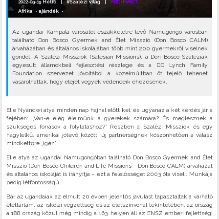
2022-09-19 Hétfő |
#Szalézi világ
|
ARCHIVÁLT
Afrika
•
ajándék
•
Az ugandai Kampala városától északkeletre levő Namugongó városban
található Don Bosco Gyermek and Élet Misszió (Don Bosco CALM)
árvaházában és általános iskolájában több mint 200 gyermekről viselnek
gondot. A Szalézi Missziók (Salesian Missions), a Don Bosco Szaléziak
egyesült államokbeli fejlesztési részlege és a DD Lynch Family
Foundation szervezet jóvoltából a közelmúltban öt tejelő tehenet
vásárolhattak, hogy elejét vegyék védenceik éhezésének.
Elie Nyandwi atya minden nap hajnal előtt kel, és ugyanaz a két kérdés jár a
fejében: „Van-e elég élelmünk a gyerekek számára? És meglesznek a
szükséges források a folytatáshoz?” Részben a Szalézi Missziók és egy
nagylelkű, amerikai jótevő közötti új partnerségnek köszönhetően a válasz
mindkettőre „igen”.
Elie atya az ugandai Namugongóban található Don Bosco Gyermek and Élet
Misszió (Don Bosco Children and Life Missions - Don Bosco CALM) árvaházát
és általános iskoláját is irányítja – ezt a felelősséget 2003 óta viseli. Munkája
pedig létfontosságú.
Bár az ugandaiak az elmúlt 20 évben jelentős javulást tapasztaltak a várható
élettartam, az iskolai végzettség és az életszínvonal tekintetében, az ország
a 188 ország közül még mindig a 163. helyen áll az ENSZ emberi fejlettségi