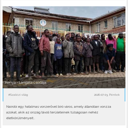
Kenya - Langata csodája
#Szalézi világ
2026-07-03, Péntek
Nairobi egy hatalmas vonzerővel bíró város, amely állandóan vonzza
azokat, akik az ország távoli területeinek túlságosan nehéz
életkörülményeit..