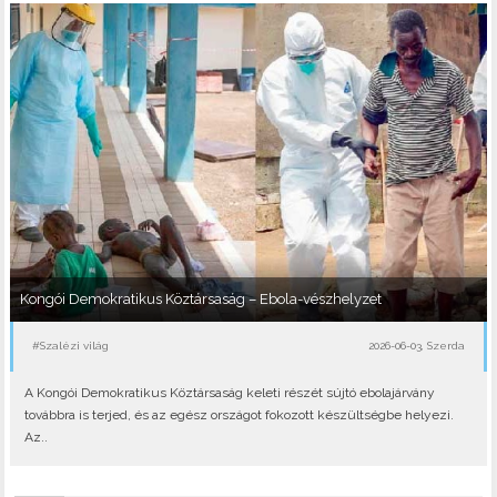
Kongói Demokratikus Köztársaság – Ebola-vészhelyzet
#Szalézi világ
2026-06-03, Szerda
A Kongói Demokratikus Köztársaság keleti részét sújtó ebolajárvány
továbbra is terjed, és az egész országot fokozott készültségbe helyezi.
Az..