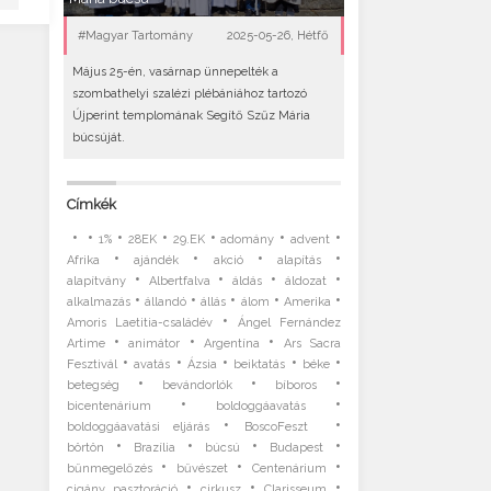
#Magyar Tartomány
2025-05-26, Hétfő
Május 25-én, vasárnap ünnepelték a
szombathelyi szalézi plébániához tartozó
Újperint templomának Segítő Szűz Mária
búcsúját.
Címkék
•
•
•
•
•
•
•
1%
28EK
29.EK
adomány
advent
•
•
•
•
Afrika
ajándék
akció
alapítás
•
•
•
•
alapítvány
Albertfalva
áldás
áldozat
•
•
•
•
•
alkalmazás
állandó
állás
álom
Amerika
•
Amoris Laetitia-családév
Ángel Fernández
•
•
•
Artime
animátor
Argentína
Ars Sacra
•
•
•
•
•
Fesztivál
avatás
Ázsia
beiktatás
béke
•
•
•
betegség
bevándorlók
bíboros
•
•
bicentenárium
boldoggáavatás
•
•
boldoggáavatási eljárás
BoscoFeszt
•
•
•
•
börtön
Brazília
búcsú
Budapest
•
•
•
bűnmegelőzés
bűvészet
Centenárium
•
•
•
cigány pasztoráció
cirkusz
Clarisseum