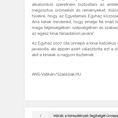
alkalomból szeretném biztosítani az emlék
megosztva örömeiket és reményeiket. Külön
hívekre, hogy az Egyetemes Egyház közösségé
Arra kérek mindenkit, hogy emelje fel imáit 
maga teljességében, szépségében és szabad
az egész kínai társadalom javára".
Az Egyház 2007 óta ünnepli a kínai katolikus
javasolta, aki éppen azért választotta ezt a d
akit a kínaiak is nagyon tisztelnek.
ANS-Vatikán/Szaléziak.HU
<
Máriát, a Keresztények Segítségét ünnepe