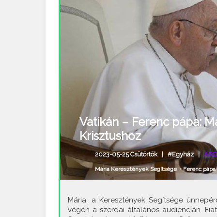
Vatikán – Ferenc pápa: Má
Krisztushoz
2023-05-25 Csütörtök |
#Egyház
|
ARC
Mária Keresztények Segítsége
•
Ferenc pápa
Mária, a Keresztények Segítsége ünnepér
végén a szerdai általános audiencián. Fia