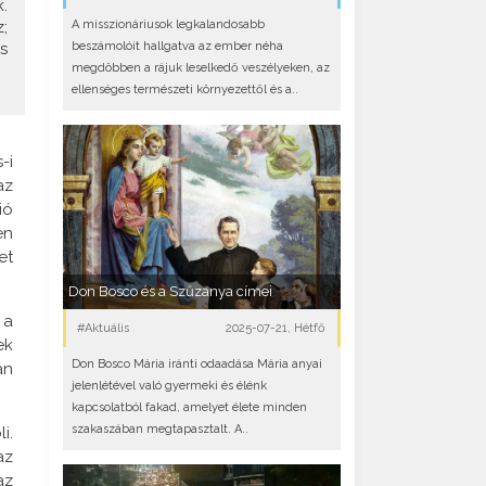
.
A misszionáriusok legkalandosabb
;
beszámolóit hallgatva az ember néha
s
megdöbben a rájuk leselkedő veszélyeken, az
ellenséges természeti környezettől és a..
-i
az
ió
en
et
Don Bosco és a Szűzanya címei
 a
#Aktuális
2025-07-21, Hétfő
ek
Don Bosco Mária iránti odaadása Mária anyai
án
jelenlétével való gyermeki és élénk
kapcsolatból fakad, amelyet élete minden
szakaszában megtapasztalt. A..
i.
az
az