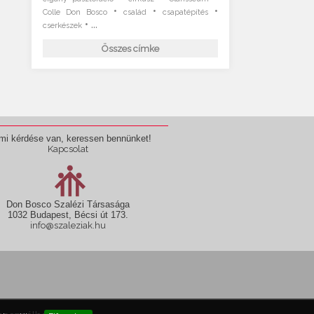
•
•
•
Colle Don Bosco
család
csapatépítés
• ...
cserkészek
Összes címke
mi kérdése van, keressen bennünket!
Kapcsolat
Don Bosco Szalézi Társasága
1032 Budapest, Bécsi út 173.
info@szaleziak.hu