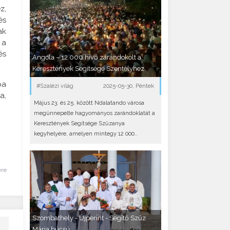
z,
és
ak
 a
és
Angola – 12 000 hívő zarándokolt a
Keresztények Segítsége Szentélyhez
pa
#Szalézi világ
2025-05-30, Péntek
a,
Május 23. és 25. között Ndalatando városa
megünnepelte hagyományos zarándoklatát a
Keresztények Segítsége Szűzanya
kegyhelyére, amelyen mintegy 12 000..
ére
Szombathely - Újperint - Segítő Szűz
Mária búcsú