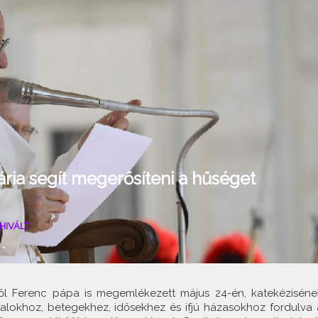
ria segít megerősíteni a hűséget
HIVÁLT
•
ől Ferenc pápa is megemlékezett május 24-én, katekéziséne
talokhoz, betegekhez, idősekhez és ifjú házasokhoz fordulva 