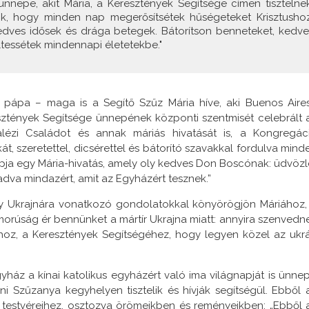
nnepe, akit Mária, a Keresztények Segítsége címen tisztelnek
lok, hogy minden nap megerősítsétek hűségeteket Krisztushoz
edves idősek és drága betegek. Bátorítson benneteket, kedve
ltessétek mindennapi életetekbe."
 pápa – maga is a Segítő Szűz Mária híve, aki Buenos Aires
sztények Segítsége ünnepének központi szentmisét celebrált 
lézi Családot és annak máriás hivatását is, a Kongregác
, szeretettel, dicsérettel és bátorító szavakkal fordulva mind
apja egy Mária-hivatás, amely oly kedves Don Boscónak: üdvözl
dva mindazért, amit az Egyházért tesznek.”
gy Ukrajnára vonatkozó gondolatokkal könyörögjön Máriához,
orúság ér bennünket a mártír Ukrajna miatt: annyira szenvedn
ához, a Keresztények Segítségéhez, hogy legyen közel az ukr
ház a kínai katolikus egyházért való ima világnapját is ünnepl
i Szűzanya kegyhelyen tisztelik és hívják segítségül. Ebből 
i testvéreihez, osztozva örömeikben és reményeikben: „Ebből 