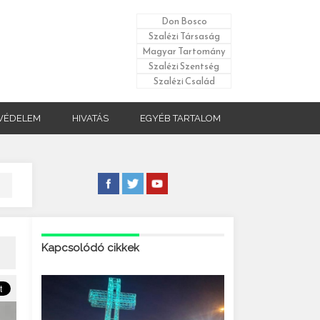
Don Bosco
Szalézi Társaság
Magyar Tartomány
Szalézi Szentség
Szalézi Család
VÉDELEM
HIVATÁS
EGYÉB TARTALOM
Kapcsolódó cikkek