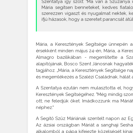
Szentatya így szólt: "Ma van a Szűzanya ü
Mária segítsen benneteket, kedves fiata
szerezzen vigaszt és nyugalmat nektek, k
ifjú házasok, hogy a szeretet parancsát átü
Mária, a Keresztények Segítsége ünnepén a
érsekként minden május 24-én, Mária, a Kere
Almagro bazilikában - megemlítette a Sza
alapítójának, Bosco Szent Jánosnak hagyatékát
tagjához. „Mária, a Keresztények Segítsége n
és megemlékezés a Szalézi Családnak, hálát a
A Szentatya ezután nem mulasztotta el, ho
Keresztények Segítségéhez. "Még mindig szom
ott; ne feledjük őket. Imádkozzunk ma Mári
néphez."
A Segítő Szűz Máriának szentelt napon az Egy
Az ázsiai országban Máriát a sanghaji Seshan
alkalomból a pápa kifejezte közelségét kína