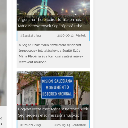
Argentína - Kerékpáros túra a formosai
Mária Keresztények Segítsége oázisba
#Szalézi világ
2026-06-12, Péntek
A Segítő Szűz Mária tiszteletére rendezett
ünnepségek folytatásaként a Segítő Szűz
Mária Plébánia és a formosai szalézi művek
részeként működő..
Hogyan védte meg Mária, a Keresztények
Segítsége az első misszionáriusokat
k
a
#Szalézi világ
2026-05-14, Csütörtök