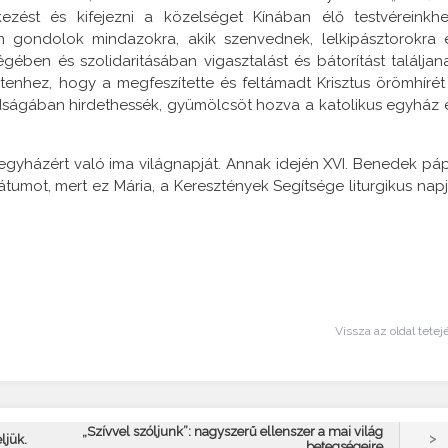
ezést és kifejezni a közelséget Kínában élő testvéreinkhe
 gondolok mindazokra, akik szenvednek, lelkipásztorokra 
ben és szolidaritásában vigasztalást és bátorítást találjan
Istenhez, hogy a megfeszítette és feltámadt Krisztus örömhírét
ságában hirdethessék, gyümölcsöt hozva a katolikus egyház 
 egyházért való ima világnapját. Annak idején XVI. Benedek pá
átumot, mert ez Mária, a Keresztények Segítsége liturgikus napj
Vissza az oldal tetej
„Szívvel szóljunk”: nagyszerű ellenszer a mai világ
>
ljük.
betegségeire