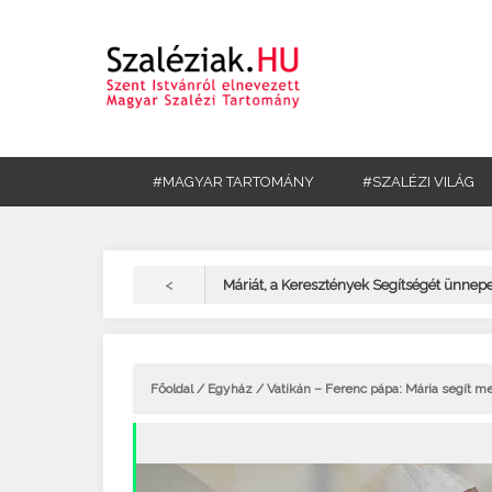
#MAGYAR TARTOMÁNY
#SZALÉZI VILÁG
<
Máriát, a Keresztények Segítségét ünnepe
Főoldal
/
Egyház
/ Vatikán – Ferenc pápa: Mária segít m