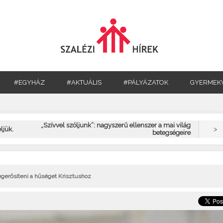
#EGYHÁZ
#AKTUÁLIS
#PÁLYÁZATOK
GYERMEK
„Szívvel szóljunk”: nagyszerű ellenszer a mai világ
>
ljük.
betegségeire
egerősíteni a hűséget Krisztushoz