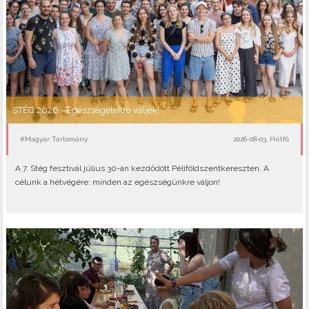
STÉG 2026 - Egészségetekre váljék!
#Magyar Tartomány
2026-08-03, Hétfő
A 7. Stég fesztivál július 30-án kezdődött Péliföldszentkereszten. A
célunk a hétvégére: minden az egészségünkre váljon!