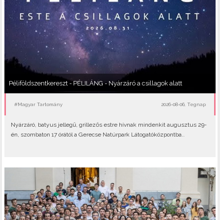
Péliföldszentkereszt - PÉLILÁNG - Nyárzáró a csillagok alatt
#Magyar Tartomány
2026-08-06, Tegnap
Nyárzáró, batyus jellegű, grillezős estre hívnak mindenkit augusztus 29-
én, szombaton 17 órától a Gerecse Natúrpark Látogatóközpontba..