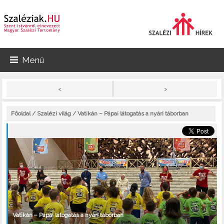
Menü
>
<
Főoldal
/
Szalézi világ
/ Vatikán – Pápai látogatás a nyári táborban
Vatikán – Pápai látogatás a nyári táborban