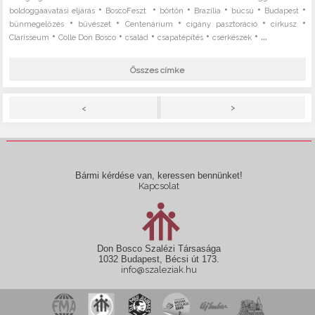
•
•
•
•
•
•
boldoggáavatási eljárás
BoscoFeszt
börtön
Brazília
búcsú
Budapest
•
•
•
•
•
bűnmegelőzés
bűvészet
Centenárium
cigány pasztoráció
cirkusz
•
•
•
•
• ...
Clarisseum
Colle Don Bosco
család
csapatépítés
cserkészek
Összes címke
>
<
Bármi kérdése van, keressen bennünket!
Kapcsolat
Don Bosco Szalézi Társasága
1032 Budapest, Bécsi út 173.
info@szaleziak.hu