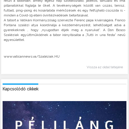
részt a táborban, amely egész nap szórakoztató, játékos, tanulási és ima
pillanatokkal foglalja le őket. A tevékenységek között van úszás, tenisz,
futball, ping-pong és kosárlabda mérkőzések és egy felfújható csúszda is -
minden a Covid-19 elleni óvintézkedések betartásával.
A tábort a Vatikáni Kormányzóság szervezte Ferenc pápa kívánságára. Franco
Fontana szalézi atya koordinálja a kezdeményezést, lehetőséget adva a
gyerekeknek , hogy „nyugodtan éljék meg a nyarukat”. A Don Bosco
Szaléziak együttműködnek a tábor irányításába a „Tutti in una festa” nevű
egyesülettel.
www.vaticannews.va/Szaléziak.HU
Vissza az oldal tetejére
Kapcsolódó cikkek