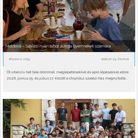
Moldova – Szalézi nyári tábor autista gyermekek számára
#Szalézi világ
2026-07-24, Péntek
Öt intenzív hét tele örömmel, meglepetésekkel és apró lépésekkel előre:
2026. június 15. és július 17. között a chişinăui szalézi ház megnyitotta..