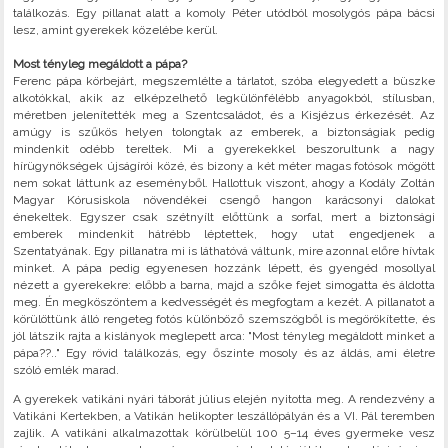
találkozás. Egy pillanat alatt a komoly Péter utódból mosolygós pápa bácsi
lesz, amint gyerekek közelébe kerül.
Most tényleg megáldott a pápa?
Ferenc pápa körbejárt, megszemlélte a tárlatot, szóba elegyedett a büszke
alkotókkal, akik az elképzelhető legkülönfélébb anyagokból, stílusban,
méretben jelenítették meg a Szentcsaládot, és a Kisjézus érkezését. Az
amúgy is szűkös helyen tolongtak az emberek, a biztonságiak pedig
mindenkit odébb tereltek. Mi a gyerekekkel beszorultunk a nagy
hírügynökségek újságírói közé, és bizony a két méter magas fotósok mögött
nem sokat láttunk az eseményből. Hallottuk viszont, ahogy a Kodály Zoltán
Magyar Kórusiskola növendékei csengő hangon karácsonyi dalokat
énekeltek. Egyszer csak szétnyílt előttünk a sorfal, mert a biztonsági
emberek mindenkit hátrébb léptettek, hogy utat engedjenek a
Szentatyának. Egy pillanatra mi is láthatóvá váltunk, mire azonnal előre hívtak
minket. A pápa pedig egyenesen hozzánk lépett, és gyengéd mosollyal
nézett a gyerekekre: előbb a barna, majd a szőke fejet simogatta és áldotta
meg. Én megköszöntem a kedvességét és megfogtam a kezét. A pillanatot a
körülöttünk álló rengeteg fotós különböző szemszögből is megörökítette, és
jól látszik rajta a kislányok meglepett arca: "Most tényleg megáldott minket a
pápa??.." Egy rövid találkozás, egy őszinte mosoly és az áldás, ami életre
szóló emlék marad.
A gyerekek vatikáni nyári táborát július elején nyitotta meg. A rendezvény a
Vatikáni Kertekben, a Vatikán helikopter leszállópályán és a VI. Pál teremben
zajlik. A vatikáni alkalmazottak körülbelül 100 5–14 éves gyermeke vesz