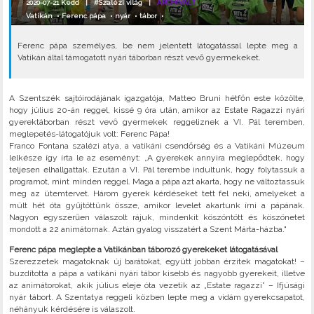
2020-07-21 Kedd |
#Szalézi világ
|
ARCHIVÁLT
Vatikán
•
Ferenc pápa
•
nyár
•
tábor
•
Ferenc pápa személyes, be nem jelentett látogatással lepte meg a
Vatikán által támogatott nyári táborban részt vevő gyermekeket.
A Szentszék sajtóirodájának igazgatója, Matteo Bruni hétfőn este közölte,
hogy július 20-án reggel, kissé 9 óra után, amikor az Estate Ragazzi nyári
gyerektáborban részt vevő gyermekek reggeliznek a VI. Pál teremben,
meglepetés-látogatójuk volt: Ferenc Pápa!
Franco Fontana szalézi atya, a vatikáni csendőrség és a Vatikáni Múzeum
lelkésze így írta le az eseményt: „A gyerekek annyira meglepődtek, hogy
teljesen elhallgattak. Ezután a VI. Pál terembe indultunk, hogy folytassuk a
programot, mint minden reggel. Maga a pápa azt akarta, hogy ne változtassuk
meg az ütemtervet. Három gyerek kérdéseket tett fel neki, amelyeket a
múlt hét óta gyűjtöttünk össze, amikor levelet akartunk írni a pápának.
Nagyon egyszerűen válaszolt rájuk, mindenkit köszöntött és köszönetet
mondott a 22 animátornak. Aztán gyalog visszatért a Szent Márta-házba."
Ferenc pápa meglepte a Vatikánban táborozó gyerekeket látogatásával
Szerezzetek magatoknak új barátokat, együtt jobban érzitek magatokat! –
buzdította a pápa a vatikáni nyári tábor kisebb és nagyobb gyerekeit, illetve
az animátorokat, akik július eleje óta vezetik az „Estate ragazzi” – Ifjúsági
nyár tábort. A Szentatya reggeli közben lepte meg a vidám gyerekcsapatot,
néhányuk kérdésére is válaszolt.