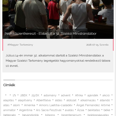
Péliföldszentkereszt - Elstartolt a 32. Szalézi Ministránstábor
#Magyar Tartomány
2026-07-15, Szerda
Július 14-én immár 32. alkalommal startolt a Szalézi Ministránstábor, a
Magyar Szalézi Tartomány legrégebbi hagyományokkal rendelkező tábora
10 évnél..
Címkék
•
•
•
•
•
•
•
•
•
•
1%
28EK
29.EK
adomány
advent
Afrika
ajándék
akció
•
•
•
•
•
•
•
alapítás
alapítvány
Albertfalva
áldás
áldozat
alkalmazás
állandó
•
•
•
•
•
állás
álom
Amerika
Amoris Laetitia-családév
Ángel Fernández Artime
•
•
•
•
•
•
•
animátor
Argentína
Ars Sacra Fesztivál
avatás
Ázsia
beiktatás
béke
•
•
•
•
•
betegség
bevándorlók
bíboros
bicentenárium
boldoggáavatás