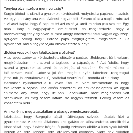
Szentatyától, mindenki együtt elénekelte neki az Estate ragazzi – tábori dalt.
Tényleg olyan szép a mennyország?
Sergio többet is elárult a gyerekek kérdéseiről, melyeket a pápához intéztek.
Az egyik kislány arra volt kíváncsi, hogyan tölti Ferenc pápa a napját, mire azt
a választ kapta, hogy ő pap, ezért azt csinálja, amit minden pap szokott. Egy
másik lány a nagypapájára emlékezett, és megkérdezte, hogy a
mennyország tényleg olyan-e, mint ahogy lefestették neki, vagyis egy szép,
nyugodt, boldog hely? Ferenc pápa megnyugtatta, megáldotta a kis
nyakláncát, ami a nagypapájára emlékeztette a lányt.
„Boldog vagyok, hogy találkoztam a pápával”
A 10 éves Ludovica kérdezhetett először a pápától. „Boldognak tűnt nekem,
megkérdeztem, mit szeret a legjobban a pápaságban? Azt felelte, hogy
szeret a gyerekekkel lenni, és ezért jött el hozzánk. Én már máskor is
találkoztam vele”. Ludovica jól érzi magát a nyári táborban: „rengeteget
játszunk, jól szórakozunk, új barátokat szerzünk” – mondta el a kislány.
Hasonlóan nyilatkozott a 10 éves Zoé is: „Nem számítottam rá, hogy
találkozom a pápával. Ma későn érkeztem, és amikor beléptem, az egyik
animátor lány szólt, hogy itt van. Lebénultam, mert meglepetés volt
számunkra, és még sosem láttam, de nagyon tetszett. Boldog voltam és
köszöntem neki.”
Amikor én is megtapasztaltam a pápa gyermekszeretetét…
Köztudott, hogy Bergoglio pápát különleges szívbéli kötelék fűzi a
gyerekekhez. A szerdai általános kihallgatásokon előszeretettel emelik föl a
kisbabákat, hogy áldását kérjék, ő pedig szívesen elidőz a kicsinyek között,
legyen az egy koncert, egy jótékonysági esemény, vagy egy véletlen