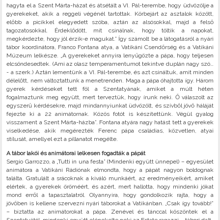
hagyta el a Szent Márta-házat és átsétált a VI. Pál-terembe, hogy üdvözölje a
gyerekeket, akik a reggeli végénél tartottak. Körbejárt az asztalok között,
előbb a picikkel elegyedett szóba, aztán az alsósokkal, majd a felső
tagozatosokkal. Érdeklődött, mit csinálnak, hogy töltik a napokat,
megkérdezte, hogy jól érzik-e magukat.” Így számolt be a látogatásról a nyári
tábor koordinátora, Franco Fontana atya, a Vatikáni Csendőrség és a Vatikáni
Múzeum lelkésze. „A gyerekeket annyira lenyűgözte a pápa, hogy teljesen
elcsöndesedtek. (Ami az olasz temperamentumot tekintve duplán nagy szó…
- a szerk.) Aztán lementünk a VI. Pál-terembe, és azt csináltuk, amit minden
délelőtt, nem változtattunk a menetrenden. Maga a pápa óhajtotta így. Három
gyerek kérdéseket tett föl a Szentatyának, amiket a múlt héten
fogalmaztunk meg együtt, mert terveztük, hogy írunk neki. Ő válaszolt az
egyszerű kérdésekre, majd mindannyiunkat üdvözölt, és szívből jövő háláját
fejezte ki a 22 animátornak. Közös fotót is készítettünk. Végül gyalog
visszament a Szent Márta-házba”. Fontana atyára nagy hatást tett a gyerekek
viselkedése, akik megérezték Ferenc pápa családias, közvetlen, atyai
stílusát, amellyel ezt a pillanatot megélte.
A tábor lakói és animátorai lelkesen fogadták a pápát
Sergio Garrozzo, a „Tutti in una festa” (Mindenki együtt ünnepel) – egyesület
animátora a Vatikáni Rádiónak elmondta, hogy a pápát nagyon boldognak
találta. Gratulált a srácoknak a kiváló munkáért, az eredményeikért, amiket
elértek, a gyerekek öröméért, és azért, mert hallotta, hogy mindenki jókat
mond erről a tapasztalatról. Olyannyira, hogy gondolkozik rajta, hogy a
jövőben is kellene szervezni nyári táborokat a Vatikánban. „Csak így tovább!”
– biztatta az animátorokat a pápa. Zenével és tánccal köszöntek el a