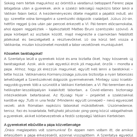
Sokáig nem tértek magukhoz az örömtől a váratlanul betoppant Ferenc pápa
látogatása után a gyerekek, akik a szalézi lelkiségű napközis tábor lakói a
Vatikán falain belül. A kezdeményezés ötlete magától a pápától indult, aki
így szerette volna támogatni a szentszéki dolgozók családjait. Július 20-án,
hétfőn reggel 9 óra után pár perccel érkezett a VI. Pál-terem előcsarnokába,
ahol éppen reggeliztek – tájékoztatott Matteo Bruni szentszéki szóvivő. A
pápa körbejárt az asztalok között, majd megnézte a csarnokban felállított
játékokat és beszélgetett a résztvevőkkel. 10 óra körül tért vissza a
Vatikánba, miután köszönetet mondott a tábor vezetőinek munkájukért.
Kössetek barátságokat!
A Szentatya leült a gyerekek közé és arra biztatta őket, hogy kössenek új
barátságokat. Azok, akik csak egyedül érzik jól magukat, önzők – mondta a
pápa. Ahhoz, hogy jól érezzük magunkat, együtt kell lenni a barátokkal –
tette hozzá. Vatikánváros Kormányzósága júliusra biztosítja a nyári táborozás
lehetőségét a Szentszéknél dolgozók gyermekeinek. Mintegy száz kisebb-
nagyobb gyerek tölti a szünidőt a Vatikáni Kertekben, a VI. Pál-teremben és a
helikopter-leszállópályán kialakított táborban, a Covid-ellenes biztonsági
intézkedések betartásával. Az Ifjúsági Nyár – projektet a szaléziakkal
karöltve egy „Tutti in una festa” (Mindenki együtt ünnepel) – nevű egyesület
vezeti, akik Rómában napközis táborokat működtetnek. Úszómedence,
tenisz, foci és kosárlabda, felfújható játszóvár, ping-pong közül válogathatnak
a gyerekek, akiket körbevezetnek a festői szépségű Vatikáni Kertekben.
A gyerekeket elbűvölte a pápa közvetlensége
„Óriási meglepetés volt számunkra! Én éppen nem voltam itt, de amikor
értesültem a pápa érkezéséről, azonnal visszajöttem. A Szentatya egyedül