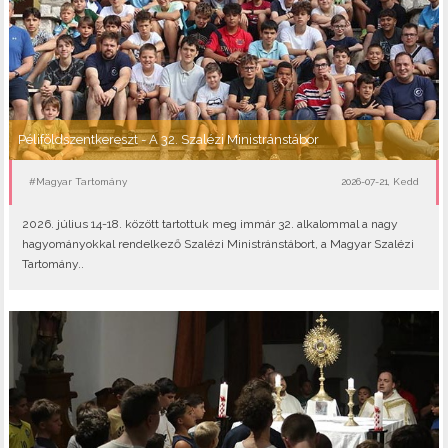
Péliföldszentkereszt - A 32. Szalézi Ministránstábor
#Magyar Tartomány
2026-07-21, Kedd
2026. július 14-18. között tartottuk meg immár 32. alkalommal a nagy
hagyományokkal rendelkező Szalézi Ministránstábort, a Magyar Szalézi
Tartomány..