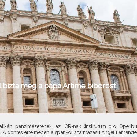
l bízta meg a pápa Artime bíborost
tikán pénzintézetének, az IOR-nak (Institutum pro Operibu
tébe. A döntés értelmében a spanyol származású Ángel Fernánde