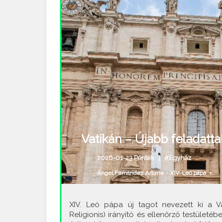
Vatikán – Újabb feladatta
2026-01-23 Péntek |
#Egyház
Ángel Fernández Artime
•
XIV. Leó pápa
•
XIV. Leó pápa új tagot nevezett ki a Va
Religionis) irányító és ellenőrző testüle