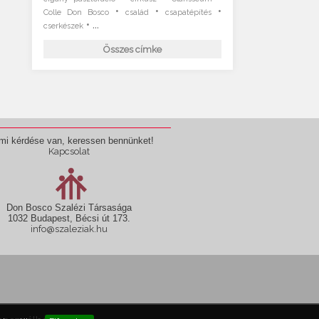
•
•
•
Colle Don Bosco
család
csapatépítés
• ...
cserkészek
Összes címke
mi kérdése van, keressen bennünket!
Kapcsolat
Don Bosco Szalézi Társasága
1032 Budapest, Bécsi út 173.
info@szaleziak.hu