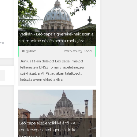
Vatikán - Leó pápa a gyerekeknek: Isten a
szemünkbe néz és nem a mobiljára
ére
#Egyház
2026-06-23, Kedd
Június 22-én délelőtt Leó pápa, mielőtt
felkereste a ENSZ római világélelmezési
székházát, a VI. Pál aulában találkozott
kétszáz gyermekkel, akik a..
Leó pápa első enciklikájáról - A
mesterséges intelligenciát le kell
fegyverezni!