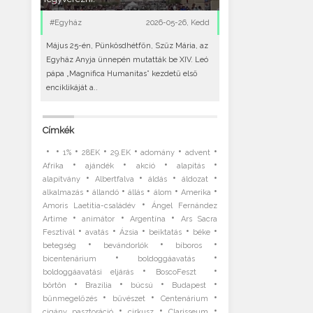
#Egyház
2026-05-26, Kedd
Május 25-én, Pünkösdhétfőn, Szűz Mária, az
Egyház Anyja ünnepén mutatták be XIV. Leó
pápa „Magnifica Humanitas” kezdetű első
enciklikáját a..
Címkék
•
•
•
•
•
•
•
1%
28EK
29.EK
adomány
advent
•
•
•
•
Afrika
ajándék
akció
alapítás
•
•
•
•
alapítvány
Albertfalva
áldás
áldozat
•
•
•
•
•
alkalmazás
állandó
állás
álom
Amerika
•
Amoris Laetitia-családév
Ángel Fernández
•
•
•
Artime
animátor
Argentína
Ars Sacra
•
•
•
•
•
Fesztivál
avatás
Ázsia
beiktatás
béke
•
•
•
betegség
bevándorlók
bíboros
•
•
bicentenárium
boldoggáavatás
•
•
boldoggáavatási eljárás
BoscoFeszt
•
•
•
•
börtön
Brazília
búcsú
Budapest
•
•
•
bűnmegelőzés
bűvészet
Centenárium
•
•
•
cigány pasztoráció
cirkusz
Clarisseum