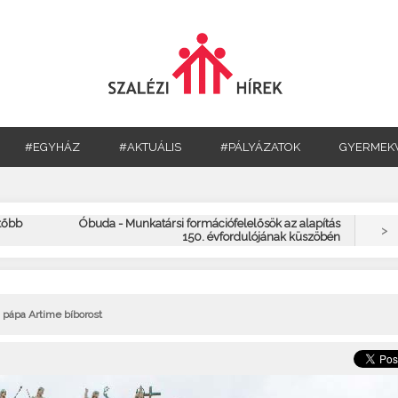
#EGYHÁZ
#AKTUÁLIS
#PÁLYÁZATOK
GYERMEK
tőbb
Óbuda - Munkatársi formációfelelősök az alapítás
>
150. évfordulójának küszöbén
a pápa Artime bíborost