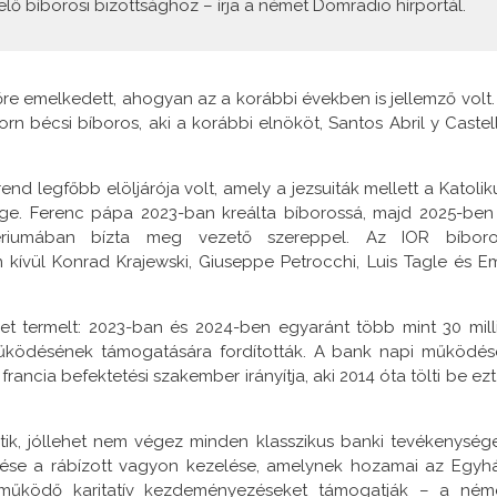
lő bíborosi bizottsághoz – írja a német Domradio hírportál.
főre emelkedett, ahogyan az a korábbi években is jellemző volt.
n bécsi bíboros, aki a korábbi elnököt, Santos Abril y Castel
end legfőbb elöljárója volt, amely a jezsuiták mellett a Katolik
e. Ferenc pápa 2023-ban kreálta bíborossá, majd 2025-ben
tériumában bízta meg vezető szereppel. Az IOR bíboro
kívül Konrad Krajewski, Giuseppe Petrocchi, Luis Tagle és Em
et termelt: 2023-ban és 2024-ben egyaránt több mint 30 mill
űködésének támogatására fordították. A bank napi működés
rancia befektetési szakember irányítja, aki 2014 óta tölti be ezt
tik, jóllehet nem végez minden klasszikus banki tevékenysége
etése a rábízott vagyon kezelése, amelynek hozamai az Egyh
n működő karitatív kezdeményezéseket támogatják – a ném