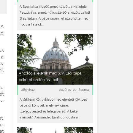
A Szentatya videóüzenet küldött a Halleluja
Fesztiválra, amely július 22-26-a között zajlott
Brazíliában. A pápa örömmel állapította meg,
hogy a fiatalok..
 A
ló
us
 a
si
il
Antológia jelenik meg XIV. Leó pápa
békéről szóló írásaiból
ió
#Egyház
2026-07-22, Szerda
ét
A Vatikáni Könyvkiadó megjelenteti XIV. Leó
 a
pápa új könyvét, melynek címe:
„Lefegyverzett és lefegyverző. A béke
ajándék”. Alessandro Banfi gondozta a..
t,
áz
et