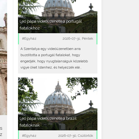
Leó pápa videóüzenete a portugál
fiatalokhoz
#Egyház
2026-07-31, Péntek
A Szentatya egy videóüzenetben arra
buzdította a portugál fiatalokat, hogy
engedjék, hogy nyugtalanságuk közelebb
vigye őket Istenhez, és helyezzék elé..
Leó pápa videóüzenete a brazil
fiataloknak
s
z
#Egyház
2026-07-30, Csütörtök