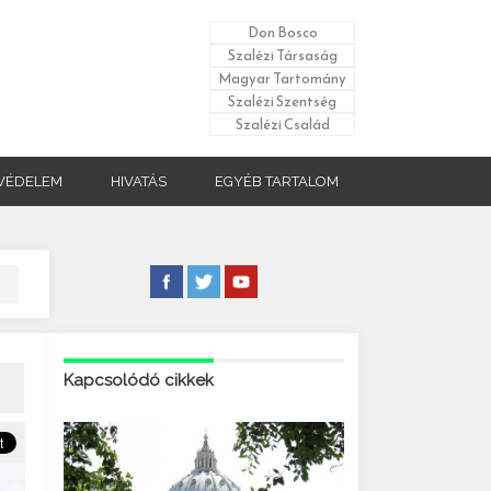
Don Bosco
Szalézi Társaság
Magyar Tartomány
Szalézi Szentség
Szalézi Család
VÉDELEM
HIVATÁS
EGYÉB TARTALOM
Kapcsolódó cikkek