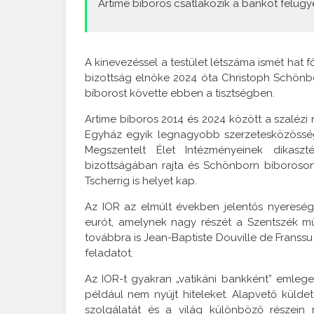
Artime bíboros csatlakozik a bankot felügye
A kinevezéssel a testület létszáma ismét hat 
bizottság elnöke 2024 óta Christoph Schönbor
bíborost követte ebben a tisztségben.
Artime bíboros 2014 és 2024 között a szalézi r
Egyház egyik legnagyobb szerzetesközösség
Megszentelt Élet Intézményeinek dikasz
bizottságában rajta és Schönborn bíboroson 
Tscherrig is helyet kap.
Az IOR az elmúlt években jelentős nyereség
eurót, amelynek nagy részét a Szentszék m
továbbra is Jean-Baptiste Douville de Franssu f
feladatot.
Az IOR-t gyakran „vatikáni bankként” emlege
például nem nyújt hiteleket. Alapvető küld
szolgálatát és a világ különböző részei