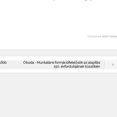
Vissza az oldal tetej
tőbb
Óbuda - Munkatársi formációfelelősök az alapítás
>
150. évfordulójának küszöbén