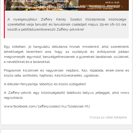
2026-05-12 Kedd |
#Magyar Tartomány
Nyergesújfalu
•
Zafféry Károly Szalézi Középiskola
•
Péliföldszentkereszt
•
A nyergesújfalui Zafféry Károly Szalézi Középiskola közössége
szeretettel várja tanulóit és tanulóinak családjait május 29-én 16–20 óra
között a péliföldszentkereszti Zafféry-piknikre!
Egy kötetlen, jó hangulatú délutánra hívnak mindenkit, ahol szeretnénk
lehetőséget teremteni arra, hogy az osztályok és évfolyamok jobban
megismerjék egymást, beszélgethessenek a gyerekek barátainak szüleivel,
a nevelőkkel és a tanárokkal.
Programok kicsiknek és nagyoknak: néptánc, foci, röplabda, ének-zene és
közös séta, arcfestés, hajfonás, kézműveskedés, ugrálóvár…
A délután fénypontja: tábortűz és közös sütögetés!
A Zafféry-piknik egy közösségépítő találkozó batyus jelleggel, ahol nincs
regisztráció.
www.facebook.com/zafferyszalezi.hu/Szaléziak.HU
Vissza az oldal tetejére