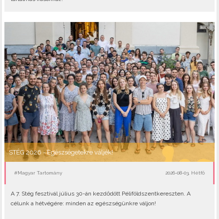
STÉG 2026 - Egészségetekre váljék!
#Magyar Tartomány
2026-08-03, Hétfő
A 7. Stég fesztivál július 30-án kezdődött Péliföldszentkereszten. A
célunk a hétvégére: minden az egészségünkre váljon!