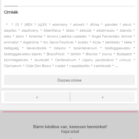
Címkék
•
•
•
•
•
•
•
•
•
•
1%
28EK
29.EK
adomány
advent
Afrika
ajándék
akció
•
•
•
•
•
•
•
alapítás
alapítvány
Albertfalva
áldás
áldozat
alkalmazás
állandó
•
•
•
•
•
állás
álom
Amerika
Amoris Laetitia-családév
Ángel Fernández Artime
•
•
•
•
•
•
•
animátor
Argentína
Ars Sacra Fesztivál
avatás
Ázsia
beiktatás
béke
•
•
•
•
•
betegség
bevándorlók
bíboros
bicentenárium
boldoggáavatás
•
•
•
•
•
•
boldoggáavatási eljárás
BoscoFeszt
börtön
Brazília
búcsú
Budapest
•
•
•
•
•
bűnmegelőzés
bűvészet
Centenárium
cigány pasztoráció
cirkusz
•
•
•
•
• ...
Clarisseum
Colle Don Bosco
család
csapatépítés
cserkészek
Összes címke
>
<
Bármi kérdése van, keressen bennünket!
Kapcsolat