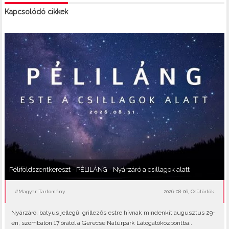
Kapcsolódó cikkek
Péliföldszentkereszt - PÉLILÁNG - Nyárzáró a csillagok alatt
#Magyar Tartomány
2026-08-06, Csütörtök
Nyárzáró, batyus jellegű, grillezős estre hívnak mindenkit augusztus 29-
én, szombaton 17 órától a Gerecse Natúrpark Látogatóközpontba..