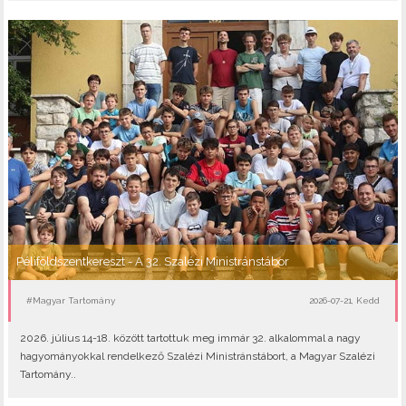
Péliföldszentkereszt - A 32. Szalézi Ministránstábor
#Magyar Tartomány
2026-07-21, Kedd
2026. július 14-18. között tartottuk meg immár 32. alkalommal a nagy
hagyományokkal rendelkező Szalézi Ministránstábort, a Magyar Szalézi
Tartomány..