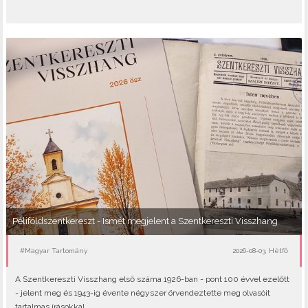
Péliföldszentkereszt - Ismét megjelent a Szentkereszti Visszhang
#Magyar Tartomány
2026-08-03, Hétfő
A Szentkereszti Visszhang első száma 1926-ban - pont 100 évvel ezelőtt
- jelent meg és 1943-ig évente négyszer örvendeztette meg olvasóit
tartalmas írásokkal..