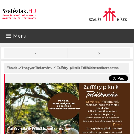
Menü
>
<
Főoldal
/
Magyar Tartomány
/ Zafféry-piknik Péliföldszentkereszten
Zafféry-piknik Péliföldszentkereszten