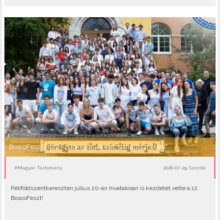
BoscoFeszt 2026 – "Görögjön az élet, színültig mérjed"
#Magyar Tartomány
2026-07-29, Szerda
Péliföldszentkereszten július 20-án hivatalosan is kezdetét vette a 12.
BoscoFeszt!