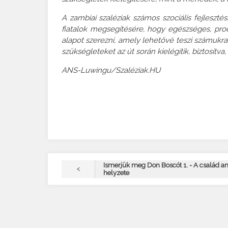
A zambiai szaléziak számos szociális fejleszté
fiatalok megsegítésére, hogy egészséges, produ
alapot szerezni, amely lehetővé teszi számuk
szükségleteket az út során kielégítik, biztosítva
ANS-Luwingu/Szaléziak.HU
Ismerjük meg Don Boscót 1. - A család a
<
helyzete