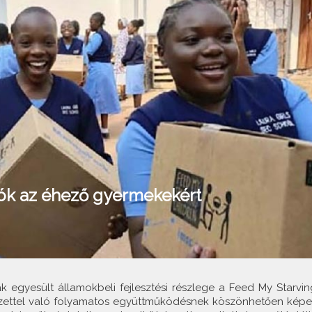
iók az éhező gyermekekért
k egyesült államokbeli fejlesztési részlege a Feed My Starvin
vezettel való folyamatos együttműködésnek köszönhetően képe