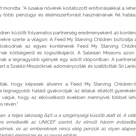
t mondta: “A lusakai nővérek korlátozott erőforrásaikkal a lehe
y több pénzügyi és élelmiszerforrást használnának fel hatás
ildren közötti folyamatos partnerség eredményeként 40 kontén
helyekre szerte a világon. A Feed My Starving Children biztosítja 
ondoskodnak az egyes konténerek Feed My Starving Childr
nak költségeiről és logisztikájáról. A Salesian Missions azon 
annak a legnagyobb igények egy adott időpontban. A partners
rt a Szalézi Misszióknak adományozták és szállították Srí Lank
tták, hogy képesek átvenni a Feed My Starving Children-t
 legnagyobb hatást gyakorolják az általuk ellátott gyerekekr
n várjuk, hogy az elkövetkező években mennyivel többet leh
s révén.”
, a teljes lakosság 64%-a a szegénységi küszöb alatt él. A vidé
 ra emelkedik az UNICEF szerint. Az elmúlt három évtizedb
elmek, és az embereknek nincs elég pénzük az olyan alapve
pláló élelmiszer és az orvosi ellátás.