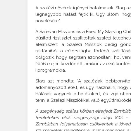
A szalézi nővérek igényei hatalmasak. Slag az
legnagyobb hatást fejtik ki. Úgy látom, hog
növelésére.”
A Salesian Missions és a Feed My Starving Ch
dúsított rizslisztet szállítottak szalézi telep
élelmiszert, a Szalézi Missziók pedig g
raktáraiból a célországba történő szállításá
dolgozik, hogy segítsen azonosítani, hol v
2006 elején kezdődött, amikor az első konténe
i programokra.
Slag azt mondta: “A szaléziak bebizonyíto
adományozott ételt, és úgy használni, hogy a
Hálásak vagyunk a hatásukért, és izgatotta
tenni a Szalézi Missziókkal való együttműködé
A szegénység széles körben elterjedt Zambiában
területeken élők szegénységi rátája 80% -
Zambiában folyamatosan csökkentek a jöved
szükségletek kielégítésére, mint a menedék, a tá