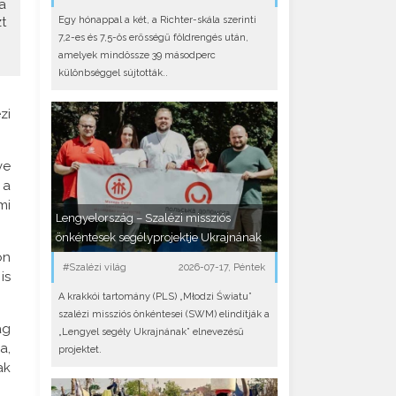
a
Egy hónappal a két, a Richter-skála szerinti
t
7,2-es és 7,5-ös erősségű földrengés után,
amelyek mindössze 39 másodperc
különbséggel sújtották..
zi
.
ve
 a
mi
Lengyelország – Szalézi missziós
önkéntesek segélyprojektje Ukrajnának
on
#Szalézi világ
2026-07-17, Péntek
is
A krakkói tartomány (PLS) „Młodzi Światu”
szalézi missziós önkéntesei (SWM) elindítják a
ag
„Lengyel segély Ukrajnának” elnevezésű
a,
projektet.
ak