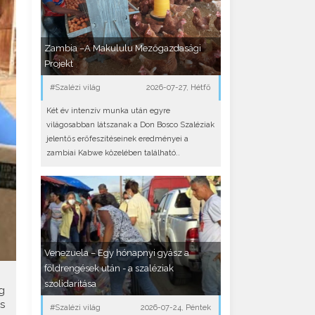
Zambia –A Makululu Mezőgazdasági
Projekt
#Szalézi világ
2026-07-27, Hétfő
Két év intenzív munka után egyre
világosabban látszanak a Don Bosco Szaléziak
jelentős erőfeszítéseinek eredményei a
zambiai Kabwe közelében található..
Venezuela – Egy hónapnyi gyász a
földrengések után - a szaléziak
szolidaritása
g
s
#Szalézi világ
2026-07-24, Péntek