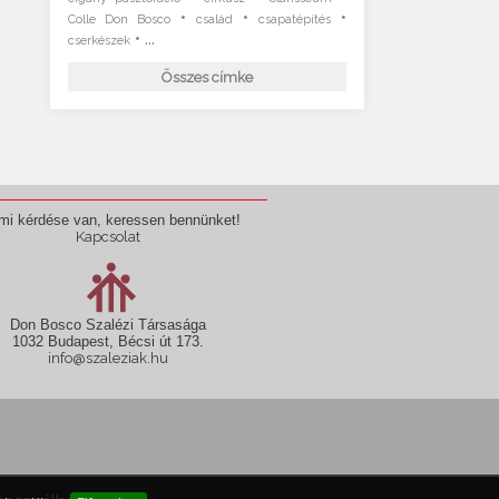
•
•
•
Colle Don Bosco
család
csapatépítés
• ...
cserkészek
Összes címke
mi kérdése van, keressen bennünket!
Kapcsolat
Don Bosco Szalézi Társasága
1032 Budapest, Bécsi út 173.
info@szaleziak.hu