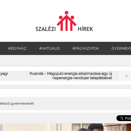
#EGYHÁZ
#AKTUÁLIS
#PÁLYÁZATOK
GYERMEK
nyagi
Ruanda – Megújuló energia alkalmazása egy új
>
napenergia-rendszer telepítésével
z éhező gyermekekért