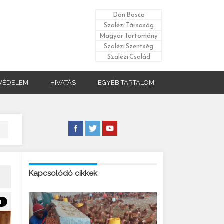
Don Bosco
Szalézi Társaság
Magyar Tartomány
Szalézi Szentség
Szalézi Család
VÉDELEM
HIVATÁS
EGYÉB TARTALOM
Kapcsolódó cikkek