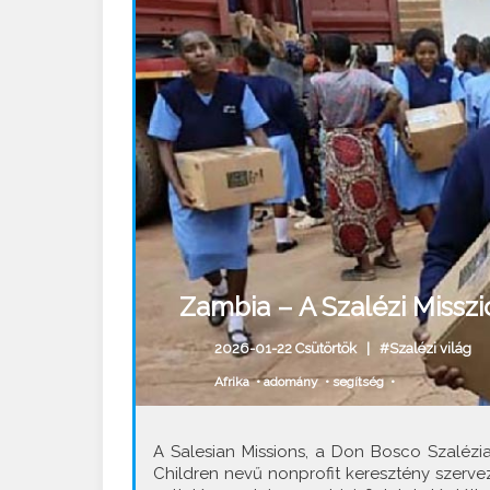
Zambia – A Szalézi Missz
2026-01-22 Csütörtök |
#Szalézi világ
Afrika
•
adomány
•
segítség
•
A Salesian Missions, a Don Bosco Szalézia
Children nevű nonprofit keresztény szer