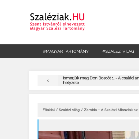
#MAGYAR TARTOMÁNY
#SZALÉZI VILÁG
Ismerjük meg Don Boscót 1. - A család a
<
helyzete
Főoldal
/
Szalézi világ
/ Zambia – A Szalézi Missziók a