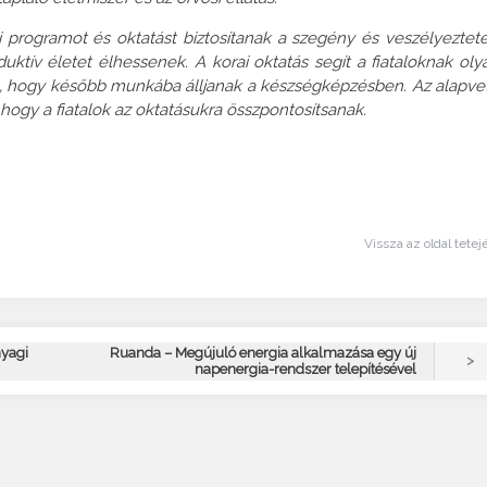
si programot és oktatást biztosítanak a szegény és veszélyeztete
ktív életet élhessenek. A korai oktatás segít a fiataloknak oly
ra, hogy később munkába álljanak a készségképzésben. Az alapve
, hogy a fiatalok az oktatásukra összpontosítsanak.
Vissza az oldal tetej
nyagi
Ruanda – Megújuló energia alkalmazása egy új
>
napenergia-rendszer telepítésével