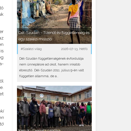
tő
uk
er
Dél-Szudán – Tizenöt év függetlenség és
az
egy szalézi misszió
en
#Szalézi világ
2026-07-13, Hétfő
is
ég
Dél-Szudán függetlenségének évfordulója
a-
nem ünneplésre ad okot, hanem inkább
ébresztő. Dél-Szudán 2011. július 9-én vált
független állammá, de a..
ől
e.
et
ki
en
tő
Kenya - Langata csodája