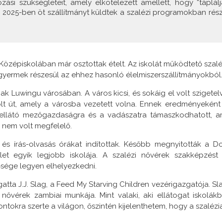
zási szükségleteit, amely elkötelezett amellett, hogy “táplálj
” 2025-ben öt szállítmányt küldtek a szalézi programokban rész
Középiskolában már osztottak ételt. Az iskolát működtető szalé
yermek részesül az ehhez hasonló élelmiszerszállítmányokból
k Luwingu városában. A város kicsi, és sokáig el volt szigetel
olt út, amely a városba vezetett volna. Ennek eredményeként
önellátó mezőgazdaságra és a vadászatra támaszkodhatott, a
 nem volt megfelelő.
t és írás-olvasás órákat indítottak. Később megnyitották a D
et egyik legjobb iskolája. A szalézi nővérek szakképzést 
ősége legyen elhelyezkedni.
tta J.J. Slag, a Feed My Starving Children vezérigazgatója. Sl
ővérek zambiai munkája. Mint valaki, aki ellátogat iskolákb
tokra szerte a világon, őszintén kijelenthetem, hogy a szalézi