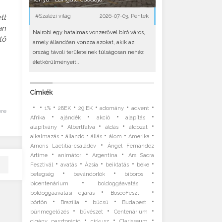
tt
#Szalézi világ
2026-07-03, Péntek
an
Nairobi egy hatalmas vonzerővel bíró város,
tő
amely állandóan vonzza azokat, akik az
ország távoli területeinek túlságosan nehéz
életkörülményeit..
Címkék
•
•
•
•
•
•
•
1%
28EK
29.EK
adomány
advent
ére
•
•
•
•
Afrika
ajándék
akció
alapítás
•
•
•
•
alapítvány
Albertfalva
áldás
áldozat
•
•
•
•
•
alkalmazás
állandó
állás
álom
Amerika
•
Amoris Laetitia-családév
Ángel Fernández
•
•
•
Artime
animátor
Argentína
Ars Sacra
•
•
•
•
•
Fesztivál
avatás
Ázsia
beiktatás
béke
•
•
•
betegség
bevándorlók
bíboros
•
•
bicentenárium
boldoggáavatás
•
•
boldoggáavatási eljárás
BoscoFeszt
•
•
•
•
börtön
Brazília
búcsú
Budapest
•
•
•
bűnmegelőzés
bűvészet
Centenárium
•
•
•
cigány pasztoráció
cirkusz
Clarisseum