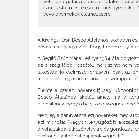
volt támogatni a zambiai fiatalok táplálko
Isten testben és lélekben éhes gyermekeit.
vevő gyermekek élelmezésére.
A luwingui Don Bosco Általános Iskolában és 
nővérek megjegyezték, hogy több mint 5000 g
A Segítő Szűz Mária Leányai1984 óta dolgozna
az ország többi részétől, mert szinte nem v
lakosság fő élelmiszerforrásként csak az 
mind minőségi, mind mennyiségi szempontból
Eleinte a szalézi nővérek ifjúsági központo
Bosco Általános Iskolát, amely ma a kerül
biztosítanak, hogy a helyi közösségnek lehet
Nemrég a zambiai szalézi nővéreket meglátoga
azt mondta: “Nagyon lenyűgözött a szalézi n
árvaházakba, étkezőhelyekre és gondozási pon
elsőrangú küldetést hajtanak végre itt.”