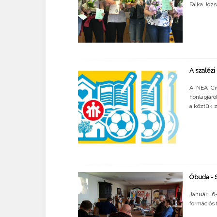
Falka Józs
A szalézi
A NEA Civ
honlapjáró
a köztük z
Óbuda - S
Január 6-
formációs 