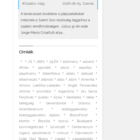
#Szalézi világ
2026-08-05, Szerda
A tanácsosok továbbra is jóéjszakátokat
intéznek a Szent Szív közösség tagjaihoz a
szalézi rendfőnökségen. Július 31-én este
Jorge Mario Crisafulli atya,..
Címkék
•
•
•
•
•
•
•
1%
28EK
29.EK
adomány
advent
•
•
•
•
Afrika
ajándék
akció
alapítás
•
•
•
•
alapítvány
Albertfalva
áldás
áldozat
•
•
•
•
•
alkalmazás
állandó
állás
álom
Amerika
•
Amoris Laetitia-családév
Ángel Fernández
•
•
•
Artime
animátor
Argentína
Ars Sacra
•
•
•
•
•
Fesztivál
avatás
Ázsia
beiktatás
béke
•
•
•
betegség
bevándorlók
bíboros
•
•
bicentenárium
boldoggáavatás
•
•
boldoggáavatási eljárás
BoscoFeszt
•
•
•
•
börtön
Brazília
búcsú
Budapest
•
•
•
bűnmegelőzés
bűvészet
Centenárium
•
•
•
cigány pasztoráció
cirkusz
Clarisseum
•
•
•
Colle Don Bosco
család
csapatépítés