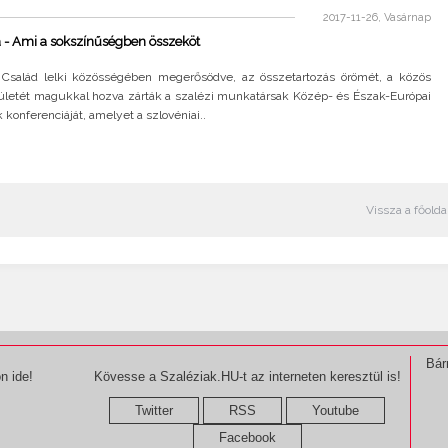
2017-11-26, Vasárnap
 - Ami a sokszínűségben összeköt
 Család lelki közösségében megerősödve, az összetartozás örömét, a közös
ületét magukkal hozva zárták a szalézi munkatársak Közép- és Észak-Európai
 konferenciáját, amelyet a szlovéniai..
Vissza a főolda
Bár
n ide!
Kövesse a Szaléziak.HU-t az interneten keresztül is!
Twitter
RSS
Youtube
Facebook