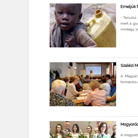
Emeljük f
- Tanulsz
mert a gye
mintegy 1
Szalézi M
A Magyar 
formációs 
Mogyoród 
A mogyoró