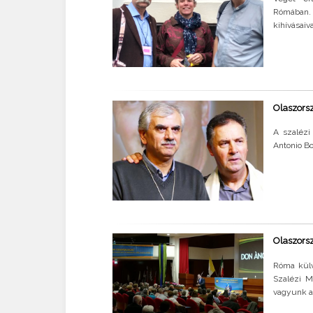
Rómában. 
kihívásaiv
Olaszorsz
A szalézi
Antonio Bo
Olaszorsz
Róma külv
Szalézi M
vagyunk a 