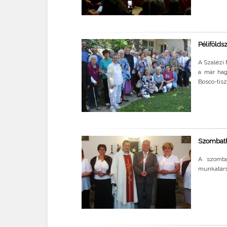
Pélifölds
A Szalézi
a már hag
Bosco-tisz
Szombathe
A szomba
munkatárs 