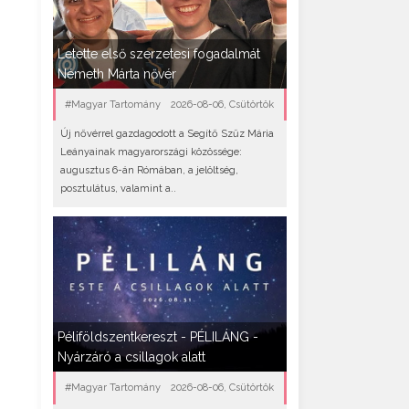
Letette első szerzetesi fogadalmát
Németh Márta nővér
#Magyar Tartomány
2026-08-06, Csütörtök
Új nővérrel gazdagodott a Segítő Szűz Mária
Leányainak magyarországi közössége:
augusztus 6-án Rómában, a jelöltség,
posztulátus, valamint a..
Péliföldszentkereszt - PÉLILÁNG -
Nyárzáró a csillagok alatt
#Magyar Tartomány
2026-08-06, Csütörtök