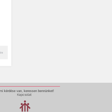
lra
mi kérdése van, keressen bennünket!
Kapcsolat