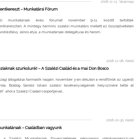
2018-11-11, Vasárnap
zentkereszt – Munkatársi Fórum
zi munkatársak éves fórumát november 9-11. között tartották
zentkereszten. A mintegy harminc szalézi munkatárs mellett az összejövetelen
 Andrásfalvy János atya, a munkatársak delegátusa és három..
2018-11-06, Kedd
éziaknak szurkolunk! – A Szalézi Család és a mai Don Bosco
ági látogatása harmadik napján, november 3-án délután a rendfőnök az újpesti
mba, Boldog Sándor István szalézi tevékenységének helyszínére tette át
”, ahol a Szalézi Család csoportjaival..
2018-10-30, Kedd
munkatársak – Családban vagyunk
t a Szalézi Munkatársak Egyesületének négynapos világkongresszusa