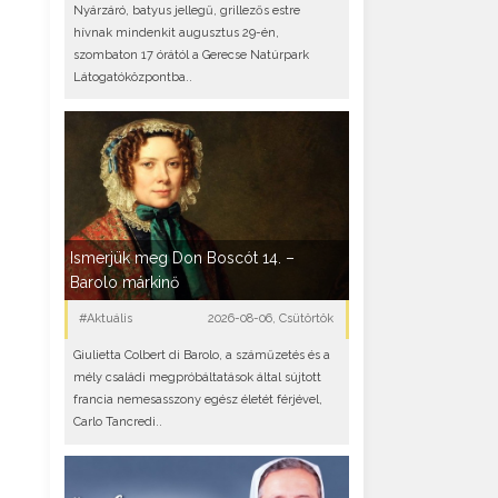
Nyárzáró, batyus jellegű, grillezős estre
hívnak mindenkit augusztus 29-én,
szombaton 17 órától a Gerecse Natúrpark
Látogatóközpontba..
Ismerjük meg Don Boscót 14. –
Barolo márkinő
#Aktuális
2026-08-06, Csütörtök
Giulietta Colbert di Barolo, a száműzetés és a
mély családi megpróbáltatások által sújtott
francia nemesasszony egész életét férjével,
Carlo Tancredi..