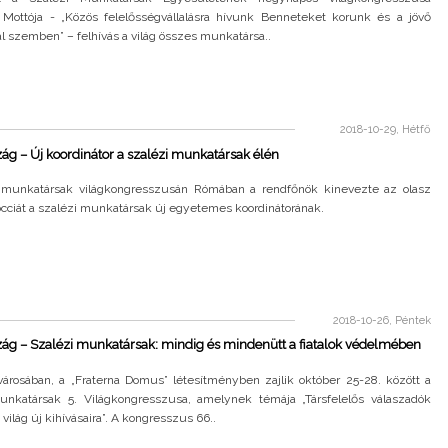
Mottója - „Közös felelősségvállalásra hívunk Benneteket korunk és a jövő
al szemben” – felhívás a világ összes munkatársa..
2018-10-29, Hétfő
ág – Új koordinátor a szalézi munkatársak élén
 munkatársak világkongresszusán Rómában a rendfőnök kinevezte az olasz
cciát a szalézi munkatársak új egyetemes koordinátorának.
2018-10-26, Péntek
ág – Szalézi munkatársak: mindig és mindenütt a fiatalok védelmében
árosában, a „Fraterna Domus” létesítményben zajlik október 25-28. között a
unkatársak 5. Világkongresszusa, amelynek témája „Társfelelős válaszadók
világ új kihívásaira”. A kongresszus 66..