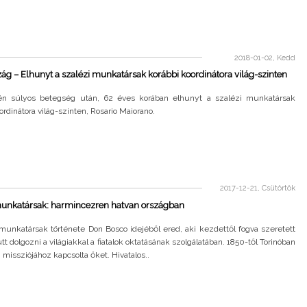
2018-01-02, Kedd
ág – Elhunyt a szalézi munkatársak korábbi koordinátora világ-szinten
én súlyos betegség után, 62 éves korában elhunyt a szalézi munkatársak
ordinátora világ-szinten, Rosario Maiorano.
2017-12-21, Csütörtök
munkatársak: harmincezren hatvan országban
munkatársak története Don Bosco idejéből ered, aki kezdettől fogva szeretett
tt dolgozni a világiakkal a fiatalok oktatásának szolgálatában. 1850-től Torinóban
i missziójához kapcsolta őket. Hivatalos..