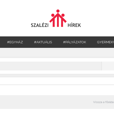
#EGYHÁZ
#AKTUÁLIS
#PÁLYÁZATOK
GYERMEK
Vissza a főolda