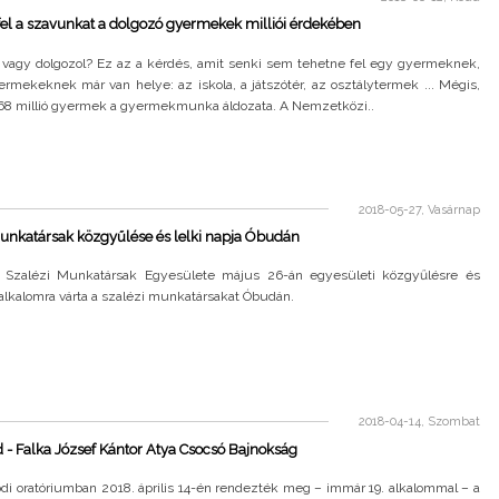
el a szavunkat a dolgozó gyermekek milliói érdekében
, vagy dolgozol? Ez az a kérdés, amit senki sem tehetne fel egy gyermeknek,
rmekeknek már van helye: az iskola, a játszótér, az osztálytermek ... Mégis,
68 millió gyermek a gyermekmunka áldozata. A Nemzetközi..
2018-05-27, Vasárnap
unkatársak közgyűlése és lelki napja Óbudán
Szalézi Munkatársak Egyesülete május 26-án egyesületi közgyűlésre és
alkalomra várta a szalézi munkatársakat Óbudán.
2018-04-14, Szombat
- Falka József Kántor Atya Csocsó Bajnokság
di oratóriumban 2018. április 14-én rendezték meg – immár 19. alkalommal – a