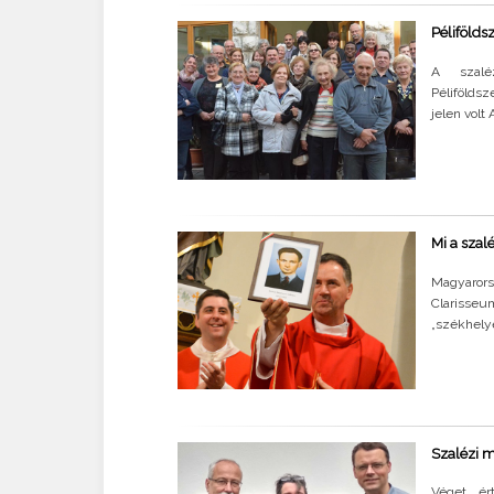
Pélifölds
A szalé
Pélifölds
jelen volt
Mi a szal
Magyarorsz
Clarisseu
„székhelyét
Szalézi 
Véget ér