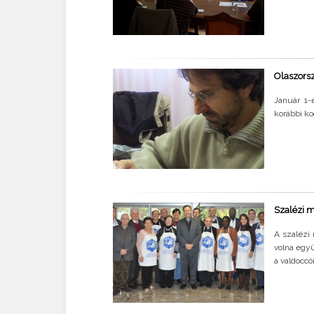
Olaszorsz
Január 1-
korábbi ko
Szalézi 
A szalézi 
volna együ
a valdoccó