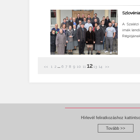
Szlovénia
A Szalézi
imák lend
Régiójának
12
...
<<
1
2
6
7
8
9
10
11
13
14
>>
Hírlevél feliratkozáshoz kattintso
Tovább >>