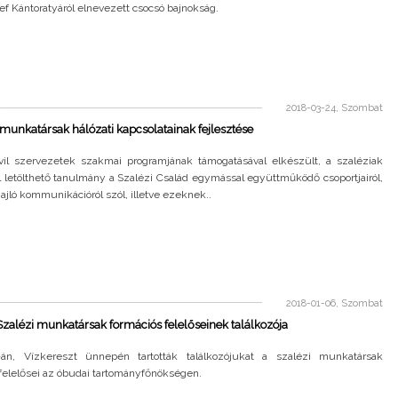
ef Kántoratyáról elnevezett csocsó bajnokság.
2018-03-24, Szombat
 munkatársak hálózati kapcsolatainak fejlesztése
il szervezetek szakmai programjának támogatásával elkészült, a szaléziak
l letölthető tanulmány a Szalézi Család egymással együttműködő csoportjairól,
ajló kommunikációról szól, illetve ezeknek..
2018-01-06, Szombat
zalézi munkatársak formációs felelőseinek találkozója
án, Vízkereszt ünnepén tartották találkozójukat a szalézi munkatársak
felelősei az óbudai tartományfőnökségen.