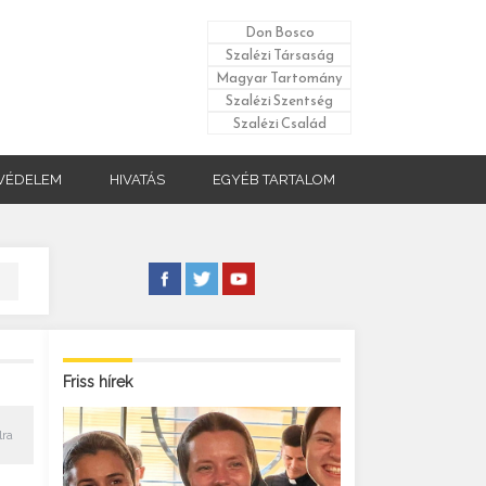
Don Bosco
Szalézi Társaság
Magyar Tartomány
Szalézi Szentség
Szalézi Család
VÉDELEM
HIVATÁS
EGYÉB TARTALOM
Friss hírek
lra