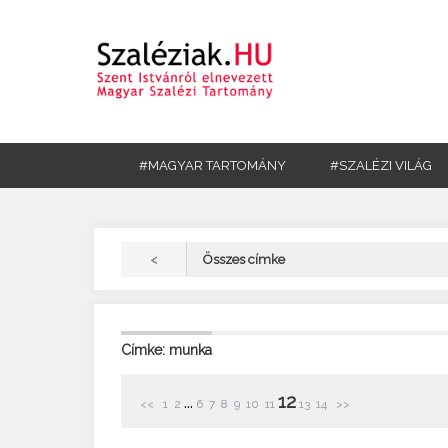
#MAGYAR TARTOMÁNY
#SZALÉZI VILÁG
<
Összes címke
Címke: munka
12
...
<<
1
2
6
7
8
9
10
11
13
14
>>