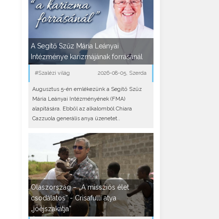
A Segítő Szűz Mária Leányai
Intézménye karizmájának forrásánál
#Szalézi világ
2026-08-05, Szerda
Augusztus 5-én emlékezünk a Segítő Szűz
Mária Leányai Intézményének (FMA)
alapítására. Ebből az alkalomból Chiara
Cazzuola generális anya üzenetet..
Olaszország – „A missziós élet
csodálatos” - Crisafulli atya
„jóéjszakátja”