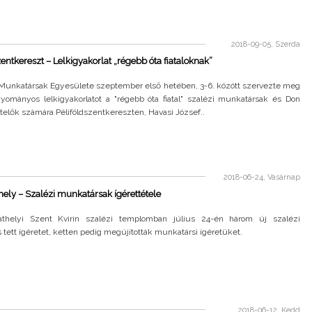
2018-09-05, Szerda
zentkereszt – Lelkigyakorlat „régebb óta fiataloknak”
 Munkatársak Egyesülete szeptember első hetében, 3-6. között szervezte meg
yományos lelkigyakorlatot a "régebb óta fiatal" szalézi munkatársak és Don
telők számára Péliföldszentkereszten, Havasi József..
2018-06-24, Vasárnap
ly – Szalézi munkatársak ígérettétele
thelyi Szent Kvirin szalézi templomban július 24-én három új szalézi
tett ígéretet, ketten pedig megújították munkatársi ígéretüket.
2018-06-12, Kedd