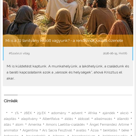
Mi is a 72 tanítvány között vagyunk? - a rendfőnök júniusi üzenete
#Szalézi világ
2026-06-15, Hétfő
Mi is küldetést kaptunk. A munkahelyünk, a lakóhelyünk, a családunk és
a baráti kapcsolataink azok a „városok és helységek”, ahová Krisztus el
akar..
Címkék
•
•
•
•
•
•
•
•
•
•
1%
28EK
29.EK
adomány
advent
Afrika
ajándék
akció
•
•
•
•
•
•
•
alapítás
alapítvány
Albertfalva
áldás
áldozat
alkalmazás
állandó
•
•
•
•
•
állás
álom
Amerika
Amoris Laetitia-családév
Ángel Fernández Artime
•
•
•
•
•
•
•
animátor
Argentína
Ars Sacra Fesztivál
avatás
Ázsia
beiktatás
béke
•
•
•
•
•