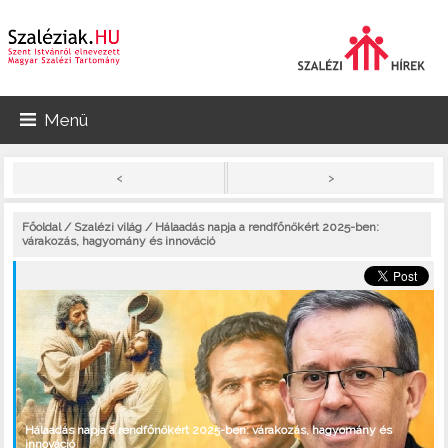
Menü
>
<
Főoldal
/
Szalézi világ
/ Hálaadás napja a rendfőnökért 2025-ben:
várakozás, hagyomány és innováció
Hálaadás napja a rendfőnökért 2025-ben: várakozás, hagyomány és
innováció