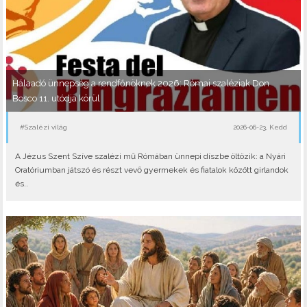
Hálaadó ünnepség a rendfőnöknek 2026: Római szaléziak Don
Bosco 11. utódja körül
#Szalézi világ
2026-06-23, Kedd
A Jézus Szent Szíve szalézi mű Rómában ünnepi díszbe öltözik: a Nyári
Oratóriumban játszó és részt vevő gyermekek és fiatalok között girlandok
és..