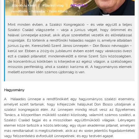
2025-06-24 Kedd |
#Szalézi világ
|
ARCHIVÁLT
rendfőnök
•
hálaadás
•
Fabio Attard
•
Mint minden évben, a Szalézi Kongregáció – és vele együtt a teljes
Szalézi Család világszerte – várja a június végét, hogy örömmel és
hálával ünnepelje azokat, akik atyai szeretettel vezetik és előrelátással
inspirálják. Ez történik a rendfőnöki hálaadás napján is, amelyre általában
június 24-én, Keresztelő Szent János ünnepén – Don Bosco névnapján –
kerül sor. Ebben a 2025-ös jubileumi évben ezért nagy várakozás övezi
ezt a családi pillanatot: mindenekelőtt a római Szent Szív közösségben,
de koncentrikus körökben is kiterjedve az egész világon, a szélsőséges
missziós perifériákig, ahol a szalézi karizma él. A hagyományos elemek
mellett azonban idén számos újdonság is van.
Hagyomány
A Hálaadás ünnepe a rendfőnökért egy hagyományos szalézi esemény,
amelyet azért tartanak, hogy kifejezzék hálájukat Don Bosco utódjának a
szalézi kongregáció élén. Az ünnepen mindig részt vesz az Egyetemes
Tanács, a központban működő szalézi közösség, valamint számos szalézi, a
Szalézi Család tagjai és a misszióban együttműködő világiak. Lényeges
elemei közé tartozik a közös lelkiség; egy olyan akadémiai pillanat, amelyen
más rendtársakat is megtisztelnek, akik az év során jelentős fogadalomtételi
vagy felszentelési évfordulót ünnepelnek; és egy testvéri agapé.