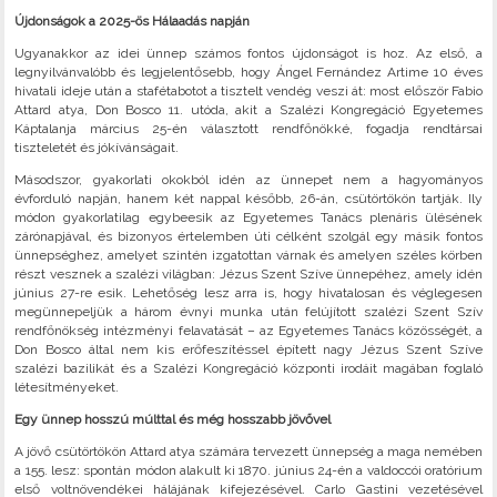
Újdonságok a 2025-ös Hálaadás napján
Ugyanakkor az idei ünnep számos fontos újdonságot is hoz. Az első, a
legnyilvánvalóbb és legjelentősebb, hogy Ángel Fernández Artime 10 éves
hivatali ideje után a stafétabotot a tisztelt vendég veszi át: most először Fabio
Attard atya, Don Bosco 11. utóda, akit a Szalézi Kongregáció Egyetemes
Káptalanja március 25-én választott rendfőnökké, fogadja rendtársai
tiszteletét és jókívánságait.
Másodszor, gyakorlati okokból idén az ünnepet nem a hagyományos
évforduló napján, hanem két nappal később, 26-án, csütörtökön tartják. Ily
módon gyakorlatilag egybeesik az Egyetemes Tanács plenáris ülésének
zárónapjával, és bizonyos értelemben úti célként szolgál egy másik fontos
ünnepséghez, amelyet szintén izgatottan várnak és amelyen széles körben
részt vesznek a szalézi világban: Jézus Szent Szíve ünnepéhez, amely idén
június 27-re esik. Lehetőség lesz arra is, hogy hivatalosan és véglegesen
megünnepeljük a három évnyi munka után felújított szalézi Szent Szív
rendfőnökség intézményi felavatását – az Egyetemes Tanács közösségét, a
Don Bosco által nem kis erőfeszítéssel épített nagy Jézus Szent Szíve
szalézi bazilikát és a Szalézi Kongregáció központi irodáit magában foglaló
létesítményeket.
Egy ünnep hosszú múlttal és még hosszabb jövővel
A jövő csütörtökön Attard atya számára tervezett ünnepség a maga nemében
a 155. lesz: spontán módon alakult ki 1870. június 24-én a valdoccói oratórium
első voltnövendékei hálájának kifejezésével. Carlo Gastini vezetésével