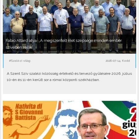
Fabio Attard atya: „A megszentelt élet szépsége minden ember
szívében rejlik”
#Szalézi világ
2026-07-14, Kedd
A Szent Szív szalézi közösség értékelő és tervező gyűlésére 2026. július
10-én és 11-én került sor a római központi székházban.