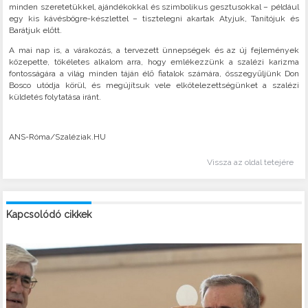
minden szeretetükkel, ajándékokkal és szimbolikus gesztusokkal – például
egy kis kávésbögre-készlettel – tisztelegni akartak Atyjuk, Tanítójuk és
Barátjuk előtt.
A mai nap is, a várakozás, a tervezett ünnepségek és az új fejlemények
közepette, tökéletes alkalom arra, hogy emlékezzünk a szalézi karizma
fontosságára a világ minden táján élő fiatalok számára, összegyűljünk Don
Bosco utódja körül, és megújítsuk vele elkötelezettségünket a szalézi
küldetés folytatása iránt.
ANS-Róma/Szaléziak.HU
Vissza az oldal tetejére
Kapcsolódó cikkek