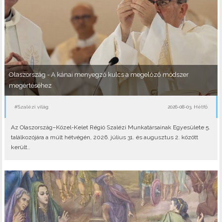
Olaszország - A kánai menyegző kulcs a megelőző módszer
megértéséhez
#Szalézi világ
2026-08-03, Hétfő
Az Olaszország–Közel-Kelet Régió Szalézi Munkatársainak Egyesülete 5.
találkozójára a múlt hétvégén, 2026. július 31. és augusztus 2. között
került..