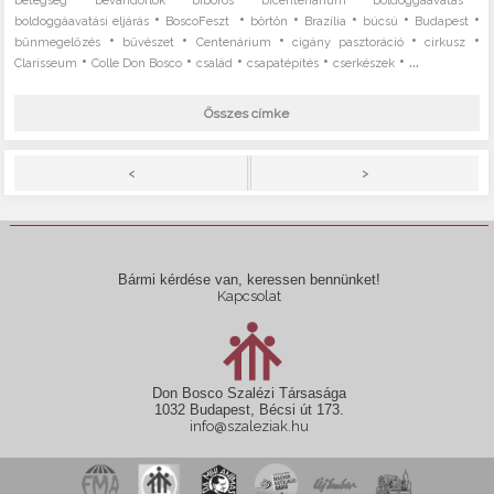
betegség
bevándorlók
bíboros
bicentenárium
boldoggáavatás
•
•
•
•
•
•
boldoggáavatási eljárás
BoscoFeszt
börtön
Brazília
búcsú
Budapest
•
•
•
•
•
bűnmegelőzés
bűvészet
Centenárium
cigány pasztoráció
cirkusz
•
•
•
•
• ...
Clarisseum
Colle Don Bosco
család
csapatépítés
cserkészek
Összes címke
>
<
Bármi kérdése van, keressen bennünket!
Kapcsolat
Don Bosco Szalézi Társasága
1032 Budapest, Bécsi út 173.
info@szaleziak.hu