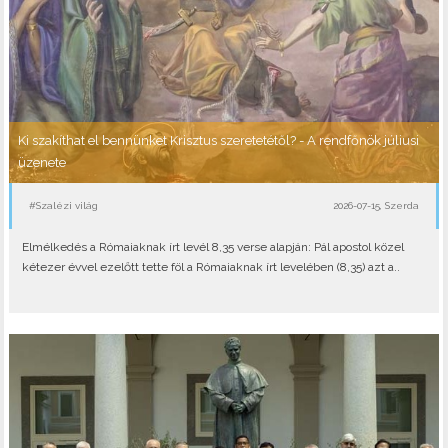
Ki szakíthat el bennünket Krisztus szeretetétől? - A rendfőnök júliusi
üzenete
#Szalézi világ
2026-07-15, Szerda
Elmélkedés a Rómaiaknak írt levél 8,35 verse alapján: Pál apostol közel
kétezer évvel ezelőtt tette föl a Rómaiaknak írt levelében (8,35) azt a..