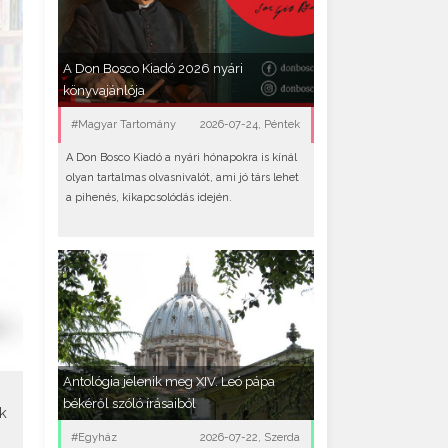
A Don Bosco Kiadó 2026 nyári
könyvajánlója
#Magyar Tartomány
2026-07-24, Péntek
A Don Bosco Kiadó a nyári hónapokra is kínál
olyan tartalmas olvasnivalót, ami jó társ lehet
a pihenés, kikapcsolódás idején.
Antológia jelenik meg XIV. Leó pápa
békéről szóló írásaiból
k
#Egyház
2026-07-22, Szerda