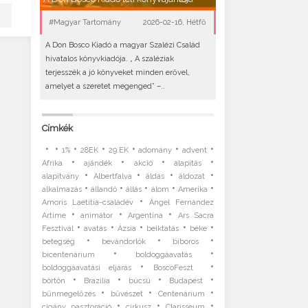
#Magyar Tartomány
2026-02-16, Hétfő
A Don Bosco Kiadó a magyar Szalézi Család
hivatalos könyvkiadója. „ A szaléziak
terjesszék a jó könyveket minden erővel,
amelyet a szeretet megenged” –..
Címkék
•
•
•
•
•
•
•
1%
28EK
29.EK
adomány
advent
•
•
•
•
Afrika
ajándék
akció
alapítás
•
•
•
•
alapítvány
Albertfalva
áldás
áldozat
•
•
•
•
•
alkalmazás
állandó
állás
álom
Amerika
•
Amoris Laetitia-családév
Ángel Fernández
•
•
•
Artime
animátor
Argentína
Ars Sacra
•
•
•
•
•
Fesztivál
avatás
Ázsia
beiktatás
béke
•
•
•
betegség
bevándorlók
bíboros
•
•
bicentenárium
boldoggáavatás
•
•
boldoggáavatási eljárás
BoscoFeszt
•
•
•
•
börtön
Brazília
búcsú
Budapest
•
•
•
bűnmegelőzés
bűvészet
Centenárium
•
•
•
cigány pasztoráció
cirkusz
Clarisseum