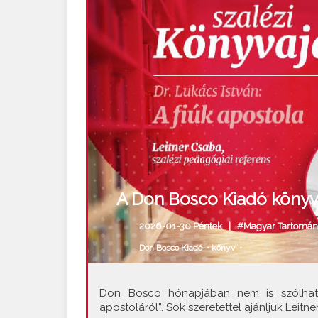
A Don Bosco Kiadó könyvaj
2026-01-30 Péntek |
#Magyar Tartomán
Don Bosco Kiadó
•
könyv
•
Don Bosco hónapjában nem is szólhat
apostoláról”. Sok szeretettel ajánljuk Leitn