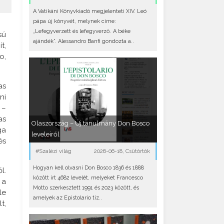
A Vatikáni Könyvkiadó megjelenteti XIV. Leó
pápa új könyvét, melynek címe:
„Lefegyverzett és lefegyverző. A béke
sú
ajándék”. Alessandro Banfi gondozta a..
t,
o,
as
ni
 –
as
Olaszország – Új tanulmány Don Bosco
ga
leveleiről
és
#Szalézi világ
2026-06-18, Csütörtök
Hogyan kell olvasni Don Bosco 1836 és 1888
l.
között írt 4682 levelét, melyeket Francesco
 a
Motto szerkesztett 1991 és 2023 között, és
le
amelyek az Epistolario tíz..
t,