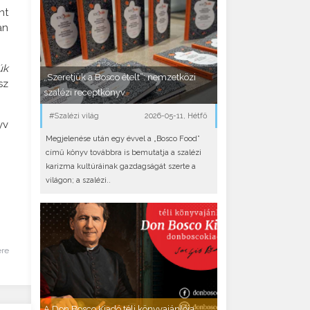
nt
an
úk
„Szeretjük a Bosco ételt”: nemzetközi
sz
szalézi receptkönyv
#Szalézi világ
2026-05-11, Hétfő
yv
Megjelenése után egy évvel a „Bosco Food”
című könyv továbbra is bemutatja a szalézi
karizma kultúráinak gazdagságát szerte a
világon; a szalézi..
ére
A Don Bosco Kiadó téli könyvajánlója