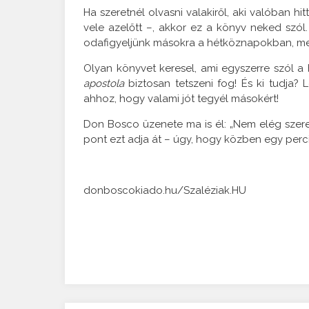
Ha szeretnél olvasni valakiről, aki valóban hi
vele azelőtt –, akkor ez a könyv neked szól
odafigyeljünk másokra a hétköznapokban, mer
Olyan könyvet keresel, ami egyszerre szól a h
apostola
biztosan tetszeni fog! És ki tudja?
ahhoz, hogy valami jót tegyél másokért!
Don Bosco üzenete ma is él: „Nem elég szeretni
pont ezt adja át – úgy, hogy közben egy perc
donboscokiado.hu/Szaléziak.HU