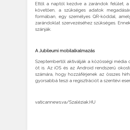
Ettől a naptól kezdve a zarándok felület, a r
követően, a szükséges adatok megadásáva
formában, egy személyes QR-kóddal, amel
zarándoklat szervezéséhez szükséges. Enne
szánják.
A Jubileumi mobilalkalmazás
Szeptembertől aktiválják a közösségi média o
öt is. Az iOS és az Android rendszerű okost
számára, hogy hozzáférjenek az összes hír
gyorsabbá teszi a regisztrációt a szentévi ese
vaticannews.va/Szaléziak.HU