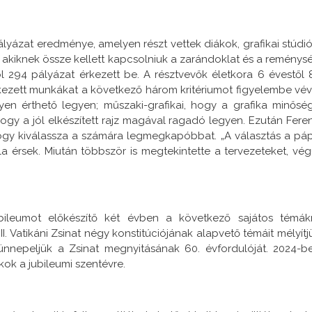
lyázat eredménye, amelyen részt vettek diákok, grafikai stúdió
 akiknek össze kellett kapcsolniuk a zarándoklat és a reménys
l 294 pályázat érkezett be. A résztvevők életkora 6 évestől 
érkezett munkákat a következő három kritériumot figyelembe vév
yen érthető legyen; műszaki-grafikai, hogy a grafika minősé
 hogy a jól elkészített rajz magával ragadó legyen. Ezután Fere
hogy kiválassza a számára legmegkapóbbat. „A választás a pá
 érsek. Miután többször is megtekintette a tervezeteket, vég
ileumot előkészítő két évben a következő sajátos témák
. Vatikáni Zsinat négy konstitúciójának alapvető témáit mélyítj
ünnepeljük a Zsinat megnyitásának 60. évfordulóját. 2024-b
ok a jubileumi szentévre.