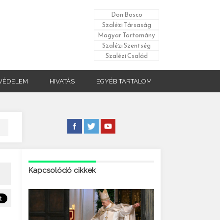
Don Bosco
Szalézi Társaság
Magyar Tartomány
Szalézi Szentség
Szalézi Család
VÉDELEM
HIVATÁS
EGYÉB TARTALOM
Kapcsolódó cikkek