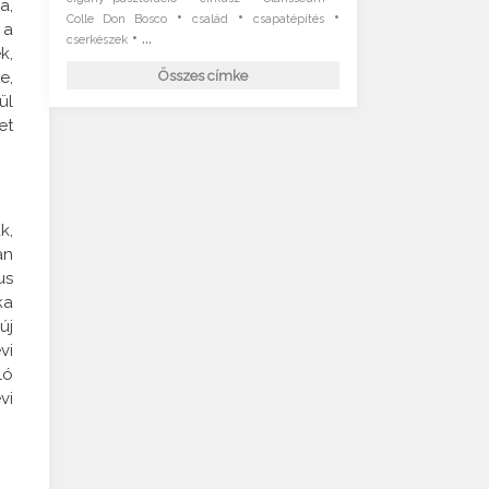
a,
•
•
•
Colle Don Bosco
család
csapatépítés
 a
• ...
cserkészek
k,
e,
Összes címke
ül
et
k,
an
us
ka
új
vi
ló
vi