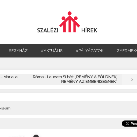
#EGYHÁZ
#AKTUÁLIS
#PÁLYÁZATOK
GYERMEK
– Mária, a
Róma - Laudato Si hét: „REMÉNY A FÖLDNEK,
>
REMÉNY AZ EMBERISÉGNEK”
bileum