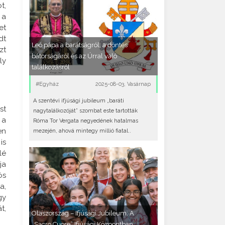
t,
 a
et
dt
Leó pápa a barátságról, a döntés
zt
bátorságáról és az Úrral való
ly
találkozásról
#Egyház
2025-08-03, Vasárnap
A szentévi ifjúsági jubileum „baráti
st
nagytalálkozóját” szombat este tartották
 a
Róma Tor Vergata negyedének hatalmas
en
mezején, ahová mintegy millió fiatal..
is
lé
ja
ös
a,
gy
t,
Olaszország – Ifjúsági Jubileum: A
„Sacro Cuore” Ifjúsági Központban