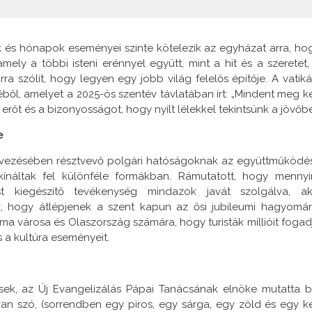
 és hónapok eseményei szinte kötelezik az egyházat arra, ho
ely a többi isteni erénnyel együtt, mint a hit és a szeretet,
ra szólít, hogy legyen egy jobb világ felelős építője. A vatiká
éből, amelyet a 2025-ös szentév távlatában írt: „Mindent meg ke
rőt és a bizonyosságot, hogy nyílt lélekkel tekintsünk a jövőbe
e
rvezésében résztvevő polgári hatóságoknak az együttműködés
ínáltak fel különféle formákban. Rámutatott, hogy mennyi
kiegészítő tevékenység mindazok javát szolgálva, ak
oz, hogy átlépjenek a szent kapun az ősi jubileumi hagyomá
ma városa és Olaszország számára, hogy turisták millióit fogad
s a kultúra eseményeit.
rsek, az Új Evangelizálás Pápai Tanácsának elnöke mutatta b
van szó, (sorrendben egy piros, egy sárga, egy zöld és egy k