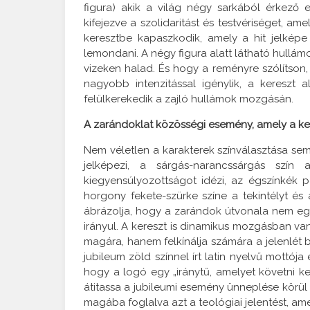
figura) akik a világ négy sarkából érkező e
kifejezve a szolidaritást és testvériséget, a
keresztbe kapaszkodik, amely a hit jelképe
lemondani. A négy figura alatt látható hullá
vizeken halad. És hogy a reményre szólítson
nagyobb intenzitással igénylik, a kereszt
felülkerekedik a zajló hullámok mozgásán.
A zarándoklat közösségi esemény, amely a kere
Nem véletlen a karakterek színválasztása sem:
jelképezi, a sárgás-narancssárgás szí
kiegyensúlyozottságot idézi, az égszínkék 
horgony fekete-szürke színe a tekintélyt és 
ábrázolja, hogy a zarándok útvonala nem eg
irányul. A kereszt is dinamikus mozgásban va
magára, hanem felkínálja számára a jelenlét 
jubileum zöld színnel írt latin nyelvű mottója
hogy a logó egy „iránytű, amelyet követni ke
átitassa a jubileumi esemény ünneplése körül ös
magába foglalva azt a teológiai jelentést, ame