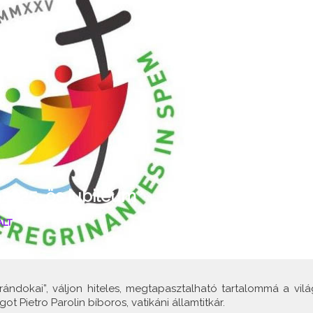
 2025-ös jubileum
ÁLT
ándokai”, váljon hiteles, megtapasztalható tartalommá a vilá
 Pietro Parolin bíboros, vatikáni államtitkár.