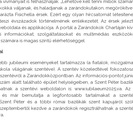
ívmányait is felhasználják. „Lehetővé kell tenni milliók számár
okokká váljanak, és haladjanak a zarándokutakon, megörökítve
rázta Fisichella érsek. Ezért egy olyan hírcsatornát létesítene
teszi évszázadok történelmének emlékezetét. Az érsek jelezt
weboldala és applikációja. A portál a Zarándokok Chartáján kív
ati információkat, szolgáltatásokat és multimédiás eszközök
k számára is magas szintű elérhetőséggel.
al
ebb jubileumi eseményeket tartalmazza (a fiatalok, mozgalma
iskola világának szentéve). A szentév közeledtével fokozatos
 a szentévről a Zarándokközpontban. Az információs-pontot júni
 szám alatt található épület helyiségeiben, a Szent Péter bazili
lhatnak a szentévi weboldalon is: www.iubilaeum2025.va. Az 
 és már bemutatja a legfontosabb tartalmakat a szenté
zent Péter és a többi római bazilikák szent kapujáról szó
dén szeptembertől kezdve a zarándokok regisztrálhatnak a szenté
a.