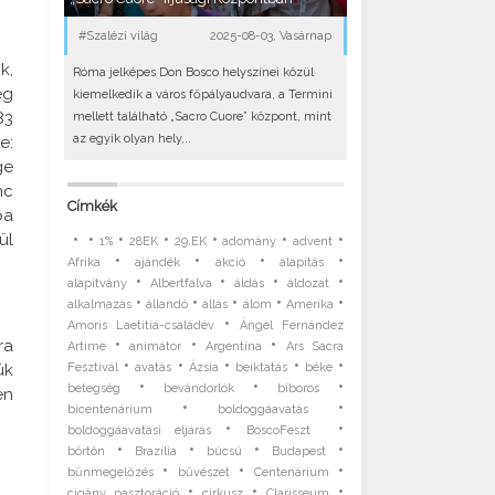
#Szalézi világ
2025-08-03, Vasárnap
k,
Róma jelképes Don Bosco helyszínei közül
ég
kiemelkedik a város főpályaudvara, a Termini
83
mellett található „Sacro Cuore” központ, mint
az egyik olyan hely,..
e:
ge
nc
Címkék
pa
•
•
•
•
•
•
•
ül
1%
28EK
29.EK
adomány
advent
•
•
•
•
Afrika
ajándék
akció
alapítás
•
•
•
•
alapítvány
Albertfalva
áldás
áldozat
•
•
•
•
•
alkalmazás
állandó
állás
álom
Amerika
•
Amoris Laetitia-családév
Ángel Fernández
•
•
•
ra
Artime
animátor
Argentína
Ars Sacra
•
•
•
•
•
ük
Fesztivál
avatás
Ázsia
beiktatás
béke
•
•
•
betegség
bevándorlók
bíboros
en
•
•
bicentenárium
boldoggáavatás
•
•
boldoggáavatási eljárás
BoscoFeszt
•
•
•
•
börtön
Brazília
búcsú
Budapest
•
•
•
bűnmegelőzés
bűvészet
Centenárium
•
•
•
cigány pasztoráció
cirkusz
Clarisseum