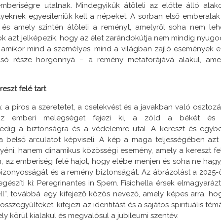
mberiségre utalnak. Mindegyikük átöleli az előtte álló alako
melyeknek egyesíteniük kell a népeket. A sorban első emberalak
 és amely szintén átöleli a reményt, amelyről soha nem leh
mok azt jelképezik, hogy az élet zarándokútja nem mindig nyugo
, amikor mind a személyes, mind a világban zajló események e
 alsó része horgonnyá – a remény metaforájává alakul, ame
szt felé tart
 a piros a szeretetet, a cselekvést és a javakban való osztozá
n az emberi melegséget fejezi ki, a zöld a békét és
pedig a biztonságra és a védelemre utal. A kereszt és egyb
a belső arculatot képviseli. A kép a maga teljességében azt 
yéni, hanem dinamikus közösségi esemény, amely a kereszt fe
n, az emberiség felé hajol, hogy elébe menjen és soha ne hagy
bizonyosságát és a remény biztonságát. Az ábrázolást a 2025-
 egészíti ki: Peregrinantes in Spem. Fisichella érsek elmagyarázt
ll”, továbbá egy kifejező közös nevező, amely képes arra, ho
szegyűlteket, kifejezi az identitást és a sajátos spirituális témá
ly körül kialakul és megvalósul a jubileumi szentév.