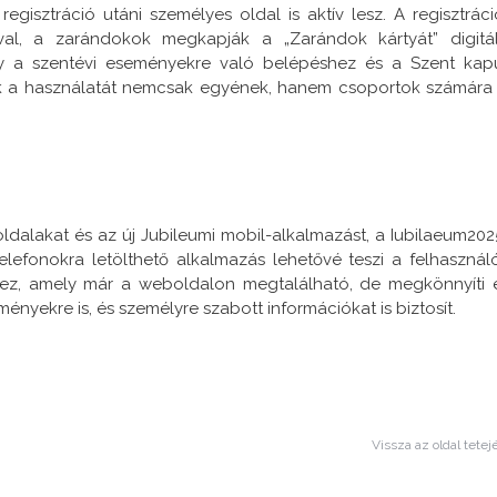
egisztráció utáni személyes oldal is aktív lesz. A regisztráci
l, a zarándokok megkapják a „Zarándok kártyát” digitál
y a szentévi eseményekre való belépéshez és a Szent kap
k a használatát nemcsak egyének, hanem csoportok számára 
ldalakat és az új Jubileumi mobil-alkalmazást, a Iubilaeum202
elefonokra letölthető alkalmazás lehetővé teszi a felhasznál
hez, amely már a weboldalon megtalálható, de megkönnyíti 
ményekre is, és személyre szabott információkat is biztosít.
Vissza az oldal tetej