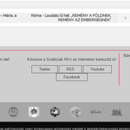
– Mária, a
Róma - Laudato Si hét: „REMÉNY A FÖLDNEK,
>
REMÉNY AZ EMBERISÉGNEK”
Bár
n ide!
Kövesse a Szaléziak.HU-t az interneten keresztül is!
Twitter
RSS
Youtube
Facebook
ma szabadon,de kizárólag a "Szaléziak.HU" forrásmegjelöléssel 
kie-kat) használ, hogy biztonságos böngészés mellett a legjobb felhasználói élmény