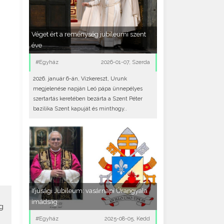
Véget ért a reménység jubileumi szent
éve
#Egyház
2026-01-07, Szerda
2026. január 6-án, Vízkereszt, Urunk
megjelenése napján Leó pápa ünnepélyes
szertartás keretében bezárta a Szent Péter
bazilika Szent kapuját és minthogy..
Ifjúsági Jubileum: vasárnapi Úrangyala
imádság
g
#Egyház
2025-08-05, Kedd