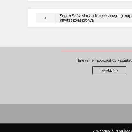
Segítő Szűz Mária kilenced 2023 – 3. nap 
<
kevés szó asszonya
Hírlevél feliratkozáshoz kattintso
Tovább >>
A portál tartal
A weboldal sütiket (coo