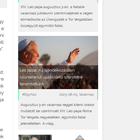
XIV. Leó pápa augusztus 3-án, a fiatalok
vasárnapi jubileumi szentmiséjének a végén
elimádkozta az Úrangyalát a Tor Vergatában
gy
összegyűlt egymillió fiatal..
 a
ni
ll
”.
Leó pápa: Az ajándékozásban
t,
szüntelenül újjászülető szeretetre
re
teremtettünk
ik
ny
#Egyház
2025-08-03, Vasárnap
ja
Augusztus 3-án vasárnap reggel kilenc órakor
mutatott be szentmisét XIV. Leó pápa Róma
Tor Vergata negyedében, egymillió fiatal
jelenlétében. A világ..
e.
ék