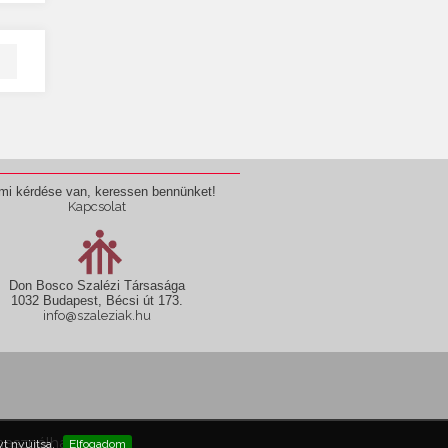
mi kérdése van, keressen bennünket!
Kapcsolat
Don Bosco Szalézi Társasága
1032 Budapest, Bécsi út 173.
info@szaleziak.hu
használható fel!
t nyújtsa.
Elfogadom