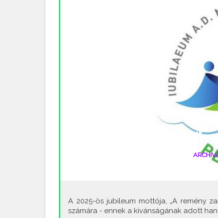
„A remény zarándokai”- a
2023-05-16 Kedd |
#Egyház
|
ARCHIV
jubileum
•
A 2025-ös jubileum mottója, „A remény zar
számára - ennek a kívánságának adott hangot