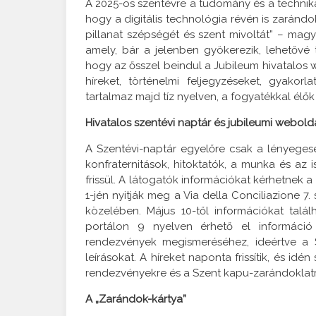
A 2025-ös szentévre a tudomány és a technika v
hogy a digitális technológia révén is zaránd
pillanat szépségét és szent mivoltát” – magya
amely, bár a jelenben gyökerezik, lehetővé 
hogy az ősszel beindul a Jubileum hivatalos 
híreket, történelmi feljegyzéseket, gyakorl
tartalmaz majd tíz nyelven, a fogyatékkal élő
Hivatalos szentévi naptár és jubileumi webold
A Szentévi-naptár egyelőre csak a lényeges
konfraternitások, hitoktatók, a munka és az 
frissül. A látogatók információkat kérhetnek
1-jén nyitják meg a Via della Conciliazione 7.
közelében. Május 10-től információkat talá
portálon 9 nyelven érhető el információ
rendezvények megismeréséhez, ideértve a S
leírásokat. A híreket naponta frissítik, és i
rendezvényekre és a Szent kapu-zarándoklatr
A „Zarándok-kártya”