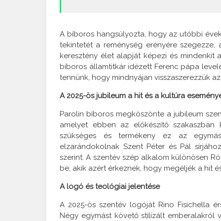
A bíboros hangsúlyozta, hogy az utóbbi évek
tekintetét a reménység erényére szegezze, am
keresztény élet alapját képezi és mindenkit ar
bíboros államtitkár idézett Ferenc pápa level
tennünk, hogy mindnyájan visszaszerezzük az e
A 2025-ös jubileum a hit és a kultúra esemény
Parolin bíboros megköszönte a jubileum sze
amelyet ebben az előkészítő szakaszban k
szükséges és termékeny ez az egymást 
elzarándokolnak Szent Péter és Pál sírjáh
szerint. A szentév szép alkalom különösen Ró
be, akik azért érkeznek, hogy megéljék a hit é
A logó és teológiai jelentése
A 2025-ös szentév logóját Rino Fisichella é
Négy egymást követő stilizált emberalakról 