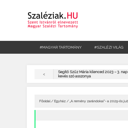
#MAGYAR TARTOMÁNY
#SZALÉZI VILÁG
Segítő Szűz Mária kilenced 2023 – 3. nap 
<
kevés szó asszonya
Főoldal
/
Egyház
/ „A remény zarándokai”- a 2025-ös ju