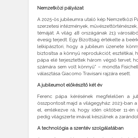
Nemzetközi pályázat
A 2025-ös jubileumra utaló kép Nemzetközi Pá
szerzetesi intézmények, művészettörténészek,
témáját. A világ 48 országának 213 városábó
évesig terjedt. Egy Bizottság értékelte a be
lelkipásztori, hogy a jubileum üzenete könn
biztosítsa a könnyű reprodukciót; esztétikai,
pápa elé terjesztettek három végső tervet, 
számára sem volt könnyű” – mondta Fisichella
választása Giacomo Travisani rajzára esett.
A jubileumot előkészítő két év
Ferenc pápa kérésének megfelelően a jub
összpontosít majd a világegyház: 2023-ban a II
el, emlékezve rá, hogy idén október 11-én 
pedig világszerte imával készülnek a zarándok
A technológia a szentév szolgálatában