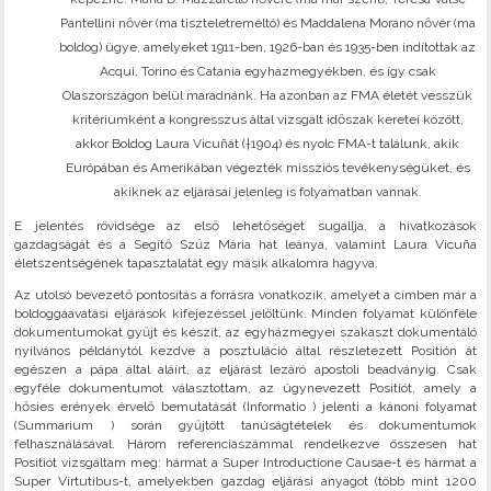
Pantellini nővér (ma tiszteletreméltó) és Maddalena Morano nővér (ma
boldog) ügye, amelyeket 1911-ben, 1926-ban és 1935-ben indítottak az
Acqui, Torino és Catania egyházmegyékben, és így csak
Olaszországon belül maradnánk. Ha azonban az FMA életét vesszük
kritériumként a kongresszus által vizsgált időszak keretei között,
akkor Boldog Laura Vicuñát (†1904) és nyolc FMA-t találunk, akik
Európában és Amerikában végezték missziós tevékenységüket, és
akiknek az eljárásai jelenleg is folyamatban vannak.
E jelentés rövidsége az első lehetőséget sugallja, a hivatkozások
gazdagságát és a Segítő Szűz Mária hat leánya, valamint Laura Vicuña
életszentségének tapasztalatát egy másik alkalomra hagyva.
Az utolsó bevezető pontosítás a forrásra vonatkozik, amelyet a címben már a
boldoggáavatási eljárások kifejezéssel jelöltünk. Minden folyamat különféle
dokumentumokat gyűjt és készít, az egyházmegyei szakaszt dokumentáló
nyilvános példánytól kezdve a posztuláció által részletezett Positión át
egészen a pápa által aláírt, az eljárást lezáró apostoli beadványig. Csak
egyféle dokumentumot választottam, az úgynevezett Positiót, amely a
hősies erények érvelő bemutatását (Informatio ) jelenti a kánoni folyamat
(Summarium ) során gyűjtött tanúságtételek és dokumentumok
felhasználásával. Három referenciaszámmal rendelkezve összesen hat
Positiót vizsgáltam meg: hármat a Super Introductione Causae-t és hármat a
Super Virtutibus-t, amelyekben gazdag eljárási anyagot (több mint 1200