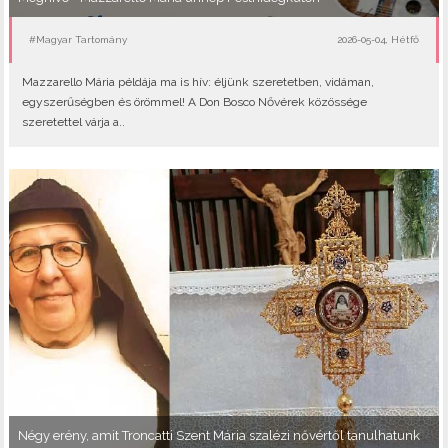
#Magyar Tartomány
2026-05-04, Hétfő
Mazzarello Mária példája ma is hív: éljünk szeretetben, vidáman,
egyszerűségben és örömmel! A Don Bosco Nővérek közössége
szeretettel várja a..
Négy erény, amit Troncatti Szent Mária szalézi nővértől tanulhatunk