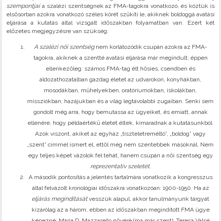
szempontjai
a szalézi szentségnek az FMA-tagokra vonatkozó, és köztük is
elsősorban azokra vonatkozó széles körét szűkíti le, akiknek boldoggá avatási
eljárása a kutatás által vizsgált időszakban folyamatban van. Ezért két
előzetes megjegyzésre van szükség:
A szalézi női szentség
nem korlátozódik csupán azokra az FMA-
tagokra, akiknek a szentté avatási eljárása már megindult; éppen
ellenkezőleg: számos FMA-tag élt hősies, csendben és
áldozathozatalban gazdag életet az udvarokon, konyhákban,
mosodákban, műhelyekben, oratóriumokban, iskolákban,
missziókban, hazájukban és a világ legtávolabbi zugaiban. Senki sem
gondolt még arra, hogy bemutassa az ügyeiket, és emiatt, annak
ellenére, hogy példaértékű életet éltek, kimaradnak a kutatásunkból.
Azok viszont, akiket az egyház „tiszteletreméltó”, „boldog” vagy
„szent” címmel ismert el, ettől még nem szentebbek másoknál. Nem
egy teljes képet vázolok fel tehát, hanem csupán a női szentség egy
reprezentatív szeletét
.
A második pontosítás a jelentés tartalmára vonatkozik a kongresszus
által felvázolt kronológiai időszakra vonatkozóan: 1900-1950. Ha az
eljárás megindítását
vesszük alapul, akkor tanulmányunk tárgyát
kizárólag az a három, ebben az időszakban megindított FMA ügye
képezné: Mária D. Mazzarello nővéré (ma már szent), Teresa Valsé