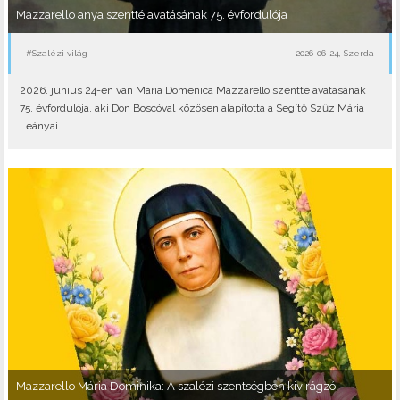
Mazzarello anya szentté avatásának 75. évfordulója
#Szalézi világ
2026-06-24, Szerda
2026. június 24-én van Mária Domenica Mazzarello szentté avatásának
75. évfordulója, aki Don Boscóval közösen alapította a Segítő Szűz Mária
Leányai..
Mazzarello Mária Dominika: A szalézi szentségben kivirágzó