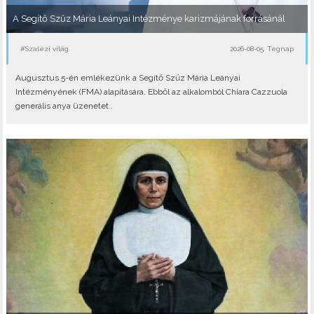
A Segítő Szűz Mária Leányai Intézménye karizmájának forrásánál
#Szalézi világ
2026-08-05, Tegnap
Augusztus 5-én emlékezünk a Segítő Szűz Mária Leányai
Intézményének (FMA) alapítására. Ebből az alkalomból Chiara Cazzuola
generális anya üzenetet..