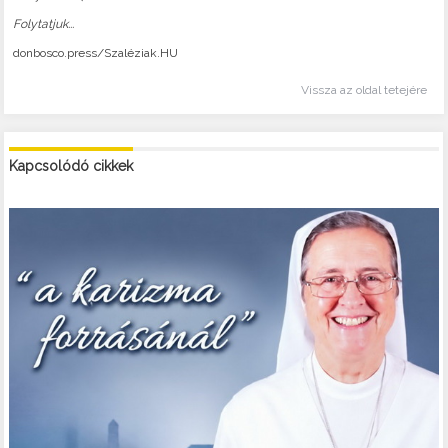
Folytatjuk...
donbosco.press/Szaléziak.HU
Vissza az oldal tetejére
Kapcsolódó cikkek