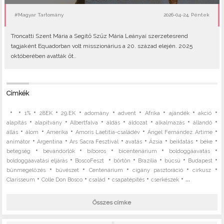
#Magyar Tartomány
2026-04-24, Péntek
Troncatti Szent Mária a Segítő Szűz Mária Leányai szerzetesrend
tagjaként Equadorban volt misszionárius a 20. század elején. 2025
októberében avatták őt..
Címkék
•
•
•
•
•
•
•
•
•
•
1%
28EK
29.EK
adomány
advent
Afrika
ajándék
akció
•
•
•
•
•
•
•
alapítás
alapítvány
Albertfalva
áldás
áldozat
alkalmazás
állandó
•
•
•
•
•
állás
álom
Amerika
Amoris Laetitia-családév
Ángel Fernández Artime
•
•
•
•
•
•
•
animátor
Argentína
Ars Sacra Fesztivál
avatás
Ázsia
beiktatás
béke
•
•
•
•
•
betegség
bevándorlók
bíboros
bicentenárium
boldoggáavatás
•
•
•
•
•
•
boldoggáavatási eljárás
BoscoFeszt
börtön
Brazília
búcsú
Budapest
•
•
•
•
•
bűnmegelőzés
bűvészet
Centenárium
cigány pasztoráció
cirkusz
•
•
•
•
• ...
Clarisseum
Colle Don Bosco
család
csapatépítés
cserkészek
Összes címke