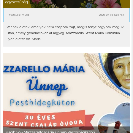
egyszerűség
#Szalézi világ
2026-05-13, Szerda
Vannak életek, amelyek nem csapnak zajt, mégis fényt hagynak maguk
után, amely generációkon át ragyog. Mazzarello Szent Mária Dominika
ilyen életet élt. Mária..
Meghívó - Mazzarello Mária ünnep Pesthidegkúton