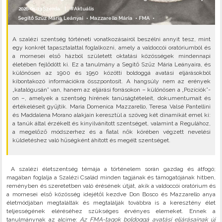
2026-05-13 Szerda |
#Aktuális
Segítő Szűz Mária Leányai
•
Mazzarello Mária
•
FMA
•
A szalézi szentség történeti vonatkozásairól beszélni annyit tesz, mint
egy konkrét tapasztalattal foglalkozni, amely a valdoccói oratóriumból és
a mornesei első házból született oktatási közösségek mindennapi
életében fejlődött ki. Ez a tanulmány a Segítő Szűz Mária Leányaira, és
különösen az 1900 és 1950 közötti boldoggá avatási eljárásokból
kibontakozó információkra összpontosít. A hangsúly nem az erények
„katalógusán” van, hanem az eljárási forrásokon – különösen a „Pozíciók”-
on –, amelyek a szentség hírének tanúságtételeit, dokumentumait és
értékeléseit gyűjtik. Maria Domenica Mazzarello, Teresa Valsé Pantellini
és Maddalena Morano alakjain keresztül a szöveg két dinamikát emel ki:
a tanúk által érzékelt és kinyilvánított szentséget, valamint a Regulához,
a megelőző módszerhez és a fiatal nők körében végzett nevelési
küldetéshez való hűségként áhított és megélt szentséget.
A szalézi életszentség témája a történelem során gazdag és átfogó;
magában foglalja a Szalézi Család minden tagjának és támogatójának hitben,
reményben és szeretetben való érésének útját, akik a valdoccói oratórium és
a mornesei első közösség idejétől kezdve Don Bosco és Mazzarello anya
életmódjában megtalálták és megtalálják továbbra is a keresztény élet
teljességének eléréséhez szükséges érvényes elemeket. Ennek a
tanulmánynak az alcíme:
Az FMA-tagok boldoggá avatási eljárásainak új