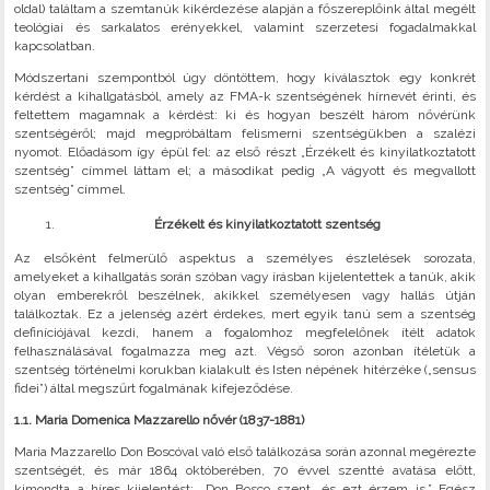
oldal) találtam a szemtanúk kikérdezése alapján a főszereplőink által megélt
teológiai és sarkalatos erényekkel, valamint szerzetesi fogadalmakkal
kapcsolatban.
Módszertani szempontból úgy döntöttem, hogy kiválasztok egy konkrét
kérdést a kihallgatásból, amely az FMA-k szentségének hírnevét érinti, és
feltettem magamnak a kérdést: ki és hogyan beszélt három nővérünk
szentségéről; majd megpróbáltam felismerni szentségükben a szalézi
nyomot. Előadásom így épül fel: az első részt „Érzékelt és kinyilatkoztatott
szentség” címmel láttam el; a másodikat pedig „A vágyott és megvallott
szentség” címmel.
Érzékelt és kinyilatkoztatott szentség
Az elsőként felmerülő aspektus a személyes észlelések sorozata,
amelyeket a kihallgatás során szóban vagy írásban kijelentettek a tanúk, akik
olyan emberekről beszélnek, akikkel személyesen vagy hallás útján
találkoztak. Ez a jelenség azért érdekes, mert egyik tanú sem a szentség
definíciójával kezdi, hanem a fogalomhoz megfelelőnek ítélt adatok
felhasználásával fogalmazza meg azt. Végső soron azonban ítéletük a
szentség történelmi korukban kialakult és Isten népének hitérzéke („sensus
fidei”) által megszűrt fogalmának kifejeződése.
1.1. Maria Domenica Mazzarello nővér (1837-1881)
Maria Mazzarello Don Boscóval való első találkozása során azonnal megérezte
szentségét, és már 1864 októberében, 70 évvel szentté avatása előtt,
kimondta a híres kijelentést: „Don Bosco szent, és ezt érzem is.” Egész