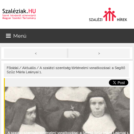
Menü
>
<
Főoldal
/
Aktuális
/ A szalézi szentség történelmi vonatkozásai: a Segítő
Szűz Mária Leányai 1.
A szalézi szentség történelmi vonatkozásai: a Segítő Szűz Mária Leányai 1.