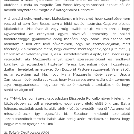
életében kutatta és megélte Don Bosco lényeges vonásait, azokat női és
nevelői helyzetének megfelelő kategóriákba ültetve át .
A tárgyalási dokumentumok biztosítanak minket arról, hogy szentsége nem
veszett el sem Don Bosco, sem a többi szalézi számára. Cagliero bíboros
kijelentette: „Hat éven át vagy még tovább tanúja voltam annak, hogy
ugyanazokat az erényeket egyre növekvő keresztény és vallási
tökéletességgel gyakorolták, odáig menően, hogy halála után azonnal azt
mondtam a körülötte lévő nővéreknek, hogy ne szomorkodjanak, mert
főnöknőjük a mennybe ment, hogy élvezze szentségének jogos jutalmát [...]
Ez volt az én véleményem is, és a Tiszteletreméltó Alapító, Don Bosco is így
vélekedett, aki Mazzarello anyát szent szerzetesnőként és rendkívül
körültekintő elöljáróként tisztelte.” Teresa Laurentoni nővér hozzáteszi:
„Láttam leveleket, amelyeket Don Bosco írt Pastore asszonynak Valenzából,
és amelyekben azt írta, hogy Maria Mazzarello nővér szent.” Ursula
Camissasa nővér pedig azt vallja, hogy Mazzarello anya halála után Lemoyne
atya „megparancsolta, hogy semmit se érintsenek a szobájában, és hogy
senki se lakjon ott”.
Az FMA-k benyomásával kapcsolatban Elisabetta Roncallo nővér kijelenti: „A
közösségben az volt a vélemény, hogy szent életű elöljárónk van. Ezt a
felfogást osztották azok is, akik akik kívülről keresték meg őt.” Az amerikai
misszionáriusok így egészítik ki: „Életében mindenki szentéletű
szerzetesnőnek tartotta; halála után pedig azért imádkoztunk hozzá, hogy
kegyelmeket nyerjen nekünk.”
Sr. Sylwia Ciężkowska FMA