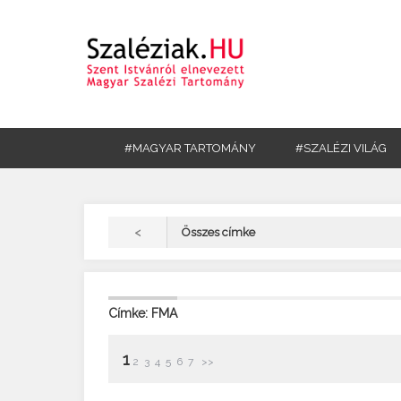
#MAGYAR TARTOMÁNY
#SZALÉZI VILÁG
<
Összes címke
Címke: FMA
1
2
3
4
5
6
7
>>