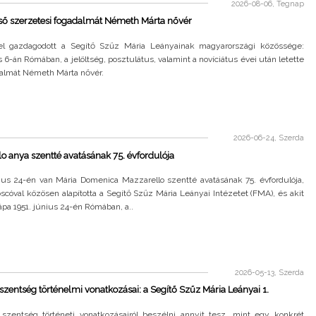
2026-08-06, Tegnap
lső szerzetesi fogadalmát Németh Márta nővér
el gazdagodott a Segítő Szűz Mária Leányainak magyarországi közössége:
6-án Rómában, a jelöltség, posztulátus, valamint a novíciátus évei után letette
dalmát Németh Márta nővér.
2026-06-24, Szerda
o anya szentté avatásának 75. évfordulója
ius 24-én van Mária Domenica Mazzarello szentté avatásának 75. évfordulója,
scóval közösen alapította a Segítő Szűz Mária Leányai Intézetet (FMA), és akit
pápa 1951. június 24-én Rómában, a..
2026-05-13, Szerda
 szentség történelmi vonatkozásai: a Segítő Szűz Mária Leányai 1.
 szentség történeti vonatkozásairól beszélni annyit tesz, mint egy konkrét