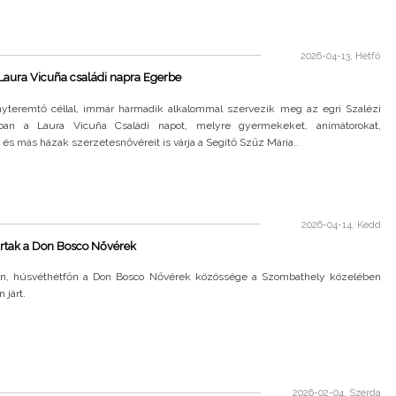
2026-04-13, Hétfő
Laura Vicuña családi napra Egerbe
teremtő céllal, immár harmadik alkalommal szervezik meg az egri Szalézi
mban a Laura Vicuña Családi napot, melyre gyermekeket, animátorokat,
 és más házak szerzetesnővéreit is várja a Segítő Szűz Mária..
2026-04-14, Kedd
ártak a Don Bosco Nővérek
-án, húsvéthétfőn a Don Bosco Nővérek közössége a Szombathely közelében
 járt.
2026-02-04, Szerda