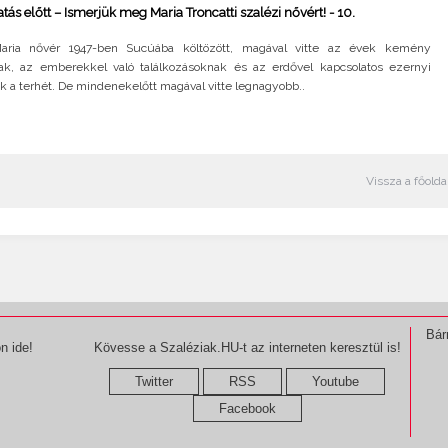
atás előtt – Ismerjük meg Maria Troncatti szalézi nővért! - 10.
aria nővér 1947-ben Sucúába költözött, magával vitte az évek kemény
k, az emberekkel való találkozásoknak és az erdővel kapcsolatos ezernyi
k a terhét. De mindenekelőtt magával vitte legnagyobb..
Vissza a főolda
Bár
n ide!
Kövesse a Szaléziak.HU-t az interneten keresztül is!
Twitter
RSS
Youtube
Facebook