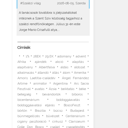
#Szalézi világ
2026-08-05, Szerda
A tanácsosok továbbra is jóéjszakátokat
intéznek a Szent Szív közösség tagjaihoz a
szalézi rendfőnökségen. Július 31-én este
Jorge Mario Crisafulli atya,..
Címkék
•
•
•
•
•
•
•
1%
28EK
29.EK
adomány
advent
•
•
•
•
Afrika
ajándék
akció
alapítás
•
•
•
•
alapítvány
Albertfalva
áldás
áldozat
•
•
•
•
•
alkalmazás
állandó
állás
álom
Amerika
•
Amoris Laetitia-családév
Ángel Fernández
•
•
•
Artime
animátor
Argentína
Ars Sacra
•
•
•
•
•
Fesztivál
avatás
Ázsia
beiktatás
béke
•
•
•
betegség
bevándorlók
bíboros
•
•
bicentenárium
boldoggáavatás
•
•
boldoggáavatási eljárás
BoscoFeszt
•
•
•
•
börtön
Brazília
búcsú
Budapest
•
•
•
bűnmegelőzés
bűvészet
Centenárium
•
•
•
cigány pasztoráció
cirkusz
Clarisseum
•
•
•
Colle Don Bosco
család
csapatépítés