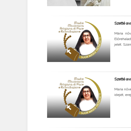
Szetté av
Mária nőv
Előrehalad
jelét. Szá
Szetté ava
Maria nőv
idejét, er