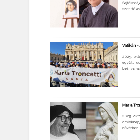
Sajtóirodá
szentté av
Vatikán -
2025. okt
együtt do
Leányainak
Maria Tron
2025. okt
emléknapj
nővérben, 