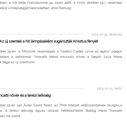
jában, a Via della Conciliazione 54. szám alatt, a 2025. október 19-i, vasárnapi
atási ünnepséggel kapcsolatban, ahol Pierluigi..
2025-10-19, Vasárnap
 Az új szentek a hit lámpásaként sugározták Krisztus fényét
óber 19-én, a Missziók vasárnapján a Szalézi Család szíve az egész világon
bbant a Vatikánnal: Troncatti Mária missziós nővér, a Segítő Szűz Mária
 tagja az új szentünk!
2025-10-13, Hétfő
catti nővér és a terézi lelkiség
óber 15-én van Ávilai Szent Teréz, az FMA Intézet védőszentjének liturgikus
a. A terézi lelkiség egyes vonásai felfedezhetők Boldog Maria Troncatti
aki ma szent.