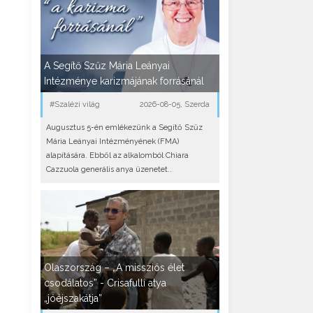
A Segítő Szűz Mária Leányai
Intézménye karizmájának forrásánál
#Szalézi világ
2026-08-05, Szerda
Augusztus 5-én emlékezünk a Segítő Szűz
Mária Leányai Intézményének (FMA)
alapítására. Ebből az alkalomból Chiara
Cazzuola generális anya üzenetet..
Olaszország – „A missziós élet
csodálatos” - Crisafulli atya
„jóéjszakátja”