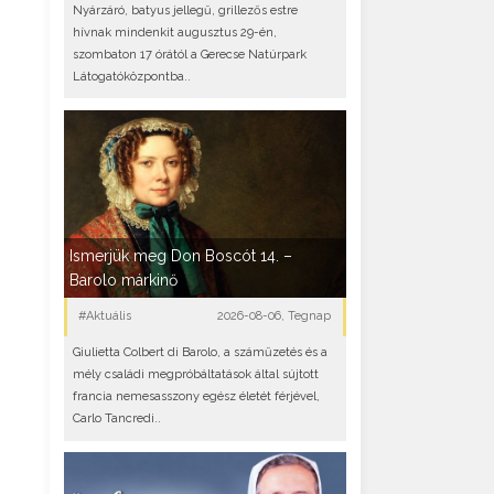
Nyárzáró, batyus jellegű, grillezős estre
hívnak mindenkit augusztus 29-én,
szombaton 17 órától a Gerecse Natúrpark
Látogatóközpontba..
Ismerjük meg Don Boscót 14. –
Barolo márkinő
#Aktuális
2026-08-06, Tegnap
Giulietta Colbert di Barolo, a száműzetés és a
mély családi megpróbáltatások által sújtott
francia nemesasszony egész életét férjével,
Carlo Tancredi..