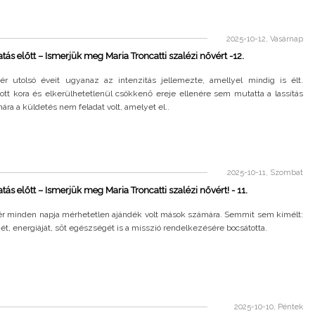
2025-10-12, Vasárnap
atás előtt – Ismerjük meg Maria Troncatti szalézi nővért -12.
ér utolsó éveit ugyanaz az intenzitás jellemezte, amellyel mindig is élt.
ott kora és elkerülhetetlenül csökkenő ereje ellenére sem mutatta a lassítás
mára a küldetés nem feladat volt, amelyet el..
2025-10-11, Szombat
tás előtt – Ismerjük meg Maria Troncatti szalézi nővért! - 11.
ér minden napja mérhetetlen ajándék volt mások számára. Semmit sem kímélt:
ejét, energiáját, sőt egészségét is a misszió rendelkezésére bocsátotta.
2025-10-10, Péntek