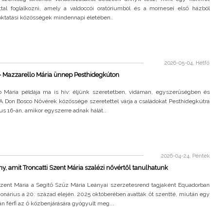
attal foglalkozni, amely a valdoccói oratóriumból és a mornesei első házból
oktatási közösségek mindennapi életében..
2026-05-04, Hétfő
- Mazzarello Mária ünnep Pesthidegkúton
o Mária példája ma is hív: éljünk szeretetben, vidáman, egyszerűségben és
A Don Bosco Nővérek közössége szeretettel várja a családokat Pesthidegkútra
s 16-án, amikor egyszerre adnak hálát..
2026-04-24, Péntek
y, amit Troncatti Szent Mária szalézi nővértől tanulhatunk
 Szent Mária a Segítő Szűz Mária Leányai szerzetesrend tagjaként Equadorban
ionárius a 20. század elején. 2025 októberében avatták őt szentté, miután egy
án férfi az ő közbenjárására gyógyult meg...