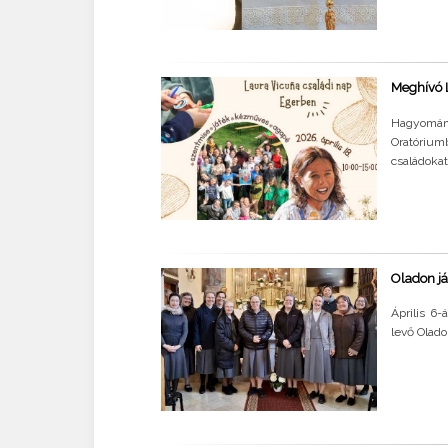
Meghívó 
Hagyomány
Oratóriu
családokat
Oladon j
Április 6
levő Oladon