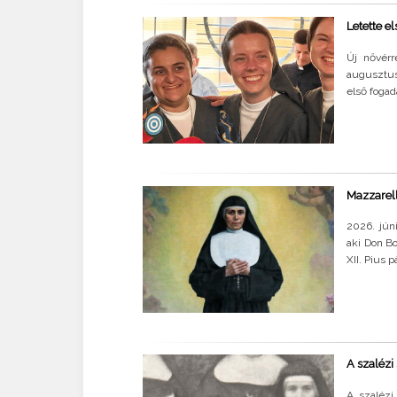
Letette e
Új nővérr
augusztus 
első foga
Mazzarell
2026. jún
aki Don Bo
XII. Pius 
A szalézi
A szalézi