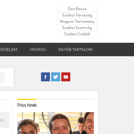
Don Bosco
Szalézi Társaság
Magyar Tartomány
Szalézi Szentség
Szalézi Család
VÉDELEM
HIVATÁS
EGYÉB TARTALOM
Friss hírek
lra