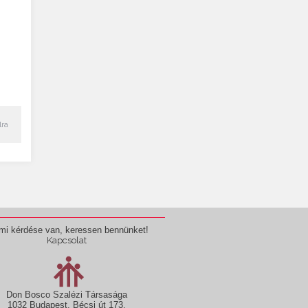
lra
mi kérdése van, keressen bennünket!
Kapcsolat
Don Bosco Szalézi Társasága
1032 Budapest, Bécsi út 173.