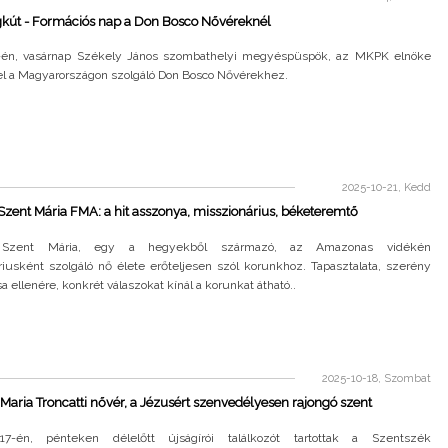
gkút - Formációs nap a Don Bosco Nővéreknél
-én, vasárnap Székely János szombathelyi megyéspüspök, az MKPK elnöke
 el a Magyarországon szolgáló Don Bosco Nővérekhez.
2025-10-21, Kedd
 Szent Mária FMA: a hit asszonya, misszionárius, béketeremtő
ti Szent Mária, egy a hegyekből származó, az Amazonas vidékén
riusként szolgáló nő élete erőteljesen szól korunkhoz. Tapasztalata, szerény
 ellenére, konkrét válaszokat kínál a korunkat átható..
2025-10-18, Szombat
 Maria Troncatti nővér, a Jézusért szenvedélyesen rajongó szent
17-én, pénteken délelőtt újságírói találkozót tartottak a Szentszék