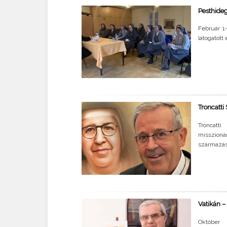
Pesthide
Február 1
látogatott
Troncatti
Troncat
misszioná
származása
Vatikán –
Október 