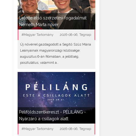
Letette első szerzetesi fogadalmát
Németh Márta nővér
#Magyar Tartomány
2026-08-06, Tegnap
Új nővérrel gazdagodott a Segítő Szűz Mária
Leányainak magyarországi közössége:
augusztus 6-án Rómában, a jelöltség,
posztulátus, valamint a..
Péliföldszentkereszt - PÉLILÁNG -
Nyárzáró a csillagok alatt
#Magyar Tartomány
2026-08-06, Tegnap