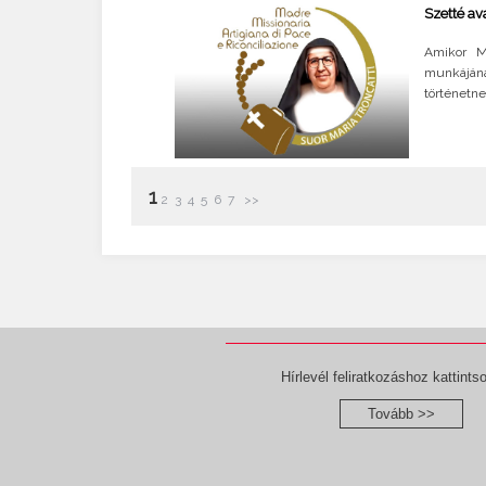
Szetté av
Amikor M
munkájána
történetne
1
2
3
4
5
6
7
>>
Hírlevél feliratkozáshoz kattintso
Tovább >>