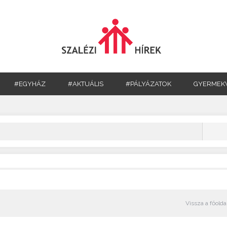
#EGYHÁZ
#AKTUÁLIS
#PÁLYÁZATOK
GYERMEK
Vissza a főolda