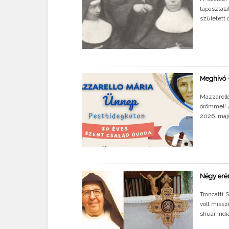
tapasztal
született 
Meghívó 
Mazzarell
örömmel! 
2026. máju
Négy erén
Troncatti
volt missz
shuar indi