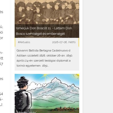
és
ű,
Ismerjük Don Boscót 11. - Láttam Don
ió
Bosco szentségét és emberségét
or
#Aktuális
2026-07-06, Hétfő
Giovanni Battista Bertagna Castelnuovo d
m-
Astiban született 1828. október 26-án. 1850.
tt
április 24-én szerzett teológiai diplomát a
67
torinói egyetemen. 1851..
es
54
%-
U.
„Minden más”