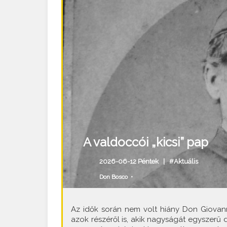
A valdoccói „kicsi” pap
2026-06-12 Péntek |
#Aktuális
Don Bosco
•
Az idők során nem volt hiány Don Giovanni
azok részéről is, akik nagyságát egyszerű d