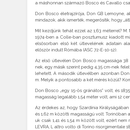
a máshonnan származó Bosco és Cavallo csal
Don Bosco életrajzírója, Don GB Lemoyne, aki
mindazok, akik ismerték, megerősítik, hogy „á
Mit kezdjünk tehát ezzel az 1,63 méterrel? M
1974-ben a Colle-ban posztumusz kiadott 
elsősorban első két útlevelének adatain al
először indult Rómába (ASC 72-E-10-12).
Az első útlevélen Don Bosco magassága 38 un
nek, egy másik szerint pedig 4,35 cm-nek fele
lehetett. A második útlevélben azonban Don
m. Melyik a pontosabb a két mérés közül? K
Don Bosco „egy 15-ös gránátos” volt, és 18
magasság legalább 1,54 méter volt, ami 12 c
Az érdekes az, hogy Szardínia Királyságában 
és 1,62 m közötti magasságú volt. Torinóban 
uk csak 1,41 és 1,54 m között volt, ezért nem
LEVRA, L altro volto di Torino risorgimentale 18