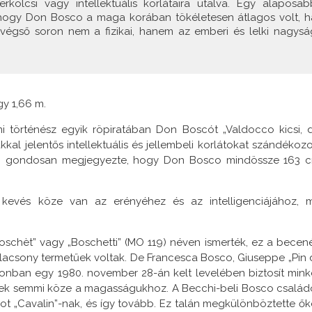
rkölcsi vagy intellektuális korlátaira utalva. Egy alaposab
 hogy Don Bosco a maga korában tökéletesen átlagos volt, h
 végső soron nem a fizikai, hanem az emberi és lelki nagysá
y 1,66 m.
mi történész egyik röpiratában Don Boscót „Valdocco kicsi, 
kal jelentős intellektuális és jellembeli korlátokat szándékozo
ézze, gondosan megjegyezte, hogy Don Bosco mindössze 163 
 kevés köze van az erényéhez és az intelligenciájához, m
 Boschèt” vagy „Boschetti” (MO 119) néven ismerték, ez a becen
lacsony termetűek voltak. De Francesca Bosco, Giuseppe „Pin d
onban egy 1980. november 28-án kelt levelében biztosít mink
lynek semmi köze a magasságukhoz. A Becchi-beli Bosco család
ot „Cavalin”-nak, és így tovább. Ez talán megkülönböztette ők