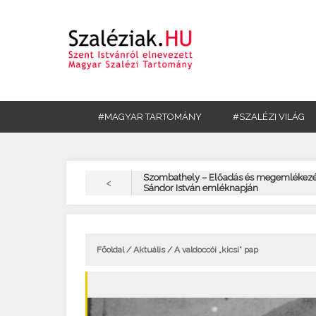
#MAGYAR TARTOMÁNY
#SZALÉZI VILÁG
Szombathely – Előadás és megemlékezé
<
Sándor István emléknapján
Főoldal
/
Aktuális
/ A valdoccói „kicsi” pap