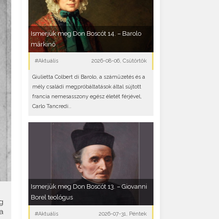
Ismerjük meg Don Boscót 14. – Barolo
márkinő
#Aktuális
2026-08-06, Csütörtök
Giulietta Colbert di Barolo, a száműzetés és a
mély családi megpróbáltatások által sújtott
francia nemesasszony egész életét férjével,
Carlo Tancredi..
Ismerjük meg Don Boscót 13. – Giovanni
Borel teológus
g
a
#Aktuális
2026-07-31, Péntek