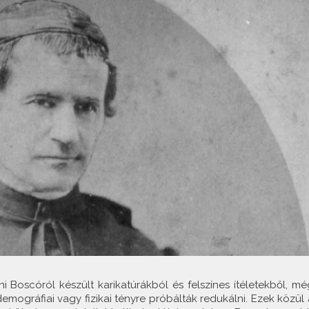
 Boscóról készült karikatúrákból és felszínes ítéletekből, mé
emográfiai vagy fizikai tényre próbálták redukálni. Ezek közül 