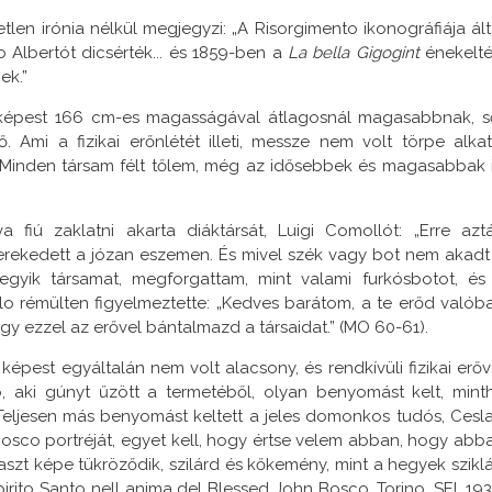
n irónia nélkül megjegyzi: „A Risorgimento ikonográfiája ált
 Albertót dicsérték... és 1859-ben a
La bella Gigogint
énekelté
ek.”
 képest 166 cm-es magasságával átlagosnál magasabbnak, s
Ami a fizikai erőnlétét illeti, messze nem volt törpe alkat
: „Minden társam félt tőlem, még az idősebbek és magasabbak i
 fiú zaklatni akarta diáktársát, Luigi Comollót: „Erre azt
erekedett a józan eszemen. És mivel szék vagy bot nem akadt
yik társamat, megforgattam, mint valami furkósbotot, és
o rémülten figyelmeztette: „Kedves barátom, a te erőd valób
hogy ezzel az erővel bántalmazd a társaidat.” (MO 60-61).
est egyáltalán nem volt alacsony, és rendkívüli fizikai erőv
ró, aki gúnyt űzött a termetéből, olyan benyomást kelt, mint
 Teljesen más benyomást keltett a jeles domonkos tudós, Cesl
Bosco portréját, egyet kell, hogy értse velem abban, hogy abb
szt képe tükröződik, szilárd és kőkemény, mint a hegyek sziklá
irito Santo nell anima del Blessed John Bosco, Torino, SEI, 193