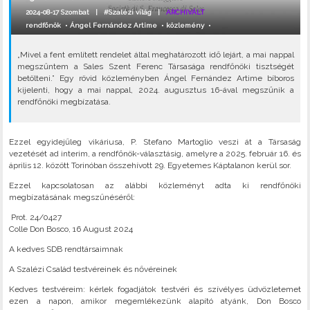
2024-08-17 Szombat |
#Szalézi világ
|
ARCHIVÁLT
rendfőnök
•
Ángel Fernández Artime
•
közlemény
•
„Mivel a fent említett rendelet által meghatározott idő lejárt, a mai nappal
megszűntem a Sales Szent Ferenc Társasága rendfőnöki tisztségét
betölteni.” Egy rövid közleményben Ángel Fernández Artime bíboros
kijelenti, hogy a mai nappal, 2024. augusztus 16-ával megszűnik a
rendfőnöki megbízatása.
Ezzel egyidejűleg vikáriusa, P. Stefano Martoglio veszi át a Társaság
vezetését ad interim, a rendfőnök-választásig, amelyre a 2025. február 16. és
április 12. között Torinóban összehívott 29. Egyetemes Káptalanon kerül sor.
Ezzel kapcsolatosan az alábbi közleményt adta ki rendfőnöki
megbízatásának megszűnéséről:
Prot. 24/0427
Colle Don Bosco, 16 August 2024
A kedves SDB rendtársaimnak
A Szalézi Család testvéreinek és nővéreinek
Kedves testvéreim: kérlek fogadjátok testvéri és szívélyes üdvözletemet
ezen a napon, amikor megemlékezünk alapító atyánk, Don Bosco