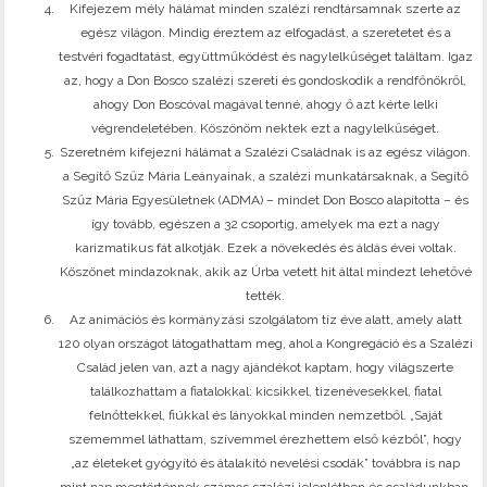
Kifejezem mély hálámat minden szalézi rendtársamnak szerte az
egész világon. Mindig éreztem az elfogadást, a szeretetet és a
testvéri fogadtatást, együttműködést és nagylelkűséget találtam. Igaz
az, hogy a Don Bosco szalézi szereti és gondoskodik a rendfőnökről,
ahogy Don Boscóval magával tenné, ahogy ő azt kérte lelki
végrendeletében. Köszönöm nektek ezt a nagylelkűséget.
Szeretném kifejezni hálámat a Szalézi Családnak is az egész világon.
a Segítő Szűz Mária Leányainak, a szalézi munkatársaknak, a Segítő
Szűz Mária Egyesületnek (ADMA) – mindet Don Bosco alapította – és
így tovább, egészen a 32 csoportig, amelyek ma ezt a nagy
karizmatikus fát alkotják. Ezek a növekedés és áldás évei voltak.
Köszönet mindazoknak, akik az Úrba vetett hit által mindezt lehetővé
tették.
Az animációs és kormányzási szolgálatom tíz éve alatt, amely alatt
120 olyan országot látogathattam meg, ahol a Kongregáció és a Szalézi
Család jelen van, azt a nagy ajándékot kaptam, hogy világszerte
találkozhattam a fiatalokkal: kicsikkel, tizenévesekkel, fiatal
felnőttekkel, fiúkkal és lányokkal minden nemzetből. „Saját
szememmel láthattam, szívemmel érezhettem első kézből”, hogy
„az életeket gyógyító és átalakító nevelési csodák” továbbra is nap