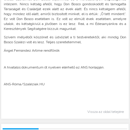
intézem. Nincs kétség afelől, hogy Don Bosco gondoskodott és támogatta
Társaságát és Családját ezek alatt az évek alatt. És nincs kétségem afelől,
hogy mindez idő alatt, amiről biztosított minket, el is értük: „Ő tett mindent”.
Ez volt Don Bosco esetében is. Ez volt az elmúlt évek esetében, amelyre
utalok, és kétségkívül a jövőben is ez lesz. Reá, a mi Édesanyánkra és a
Keresztények Segítségére bízzuk magunkat.
Szívem mélyéből köszönet és üdvözlet a ti testvéretektől, aki mindig Don
Bosco Szalézi volt és lesz. Teljes szeretetemmel,
Ángel Fernández Artime rendfőnök
A hivatalos dokumentum öt nyelven elérhető az ANS honlapján.
ANS-Róma/Szaléziak.HU
Vissza az oldal tetejére