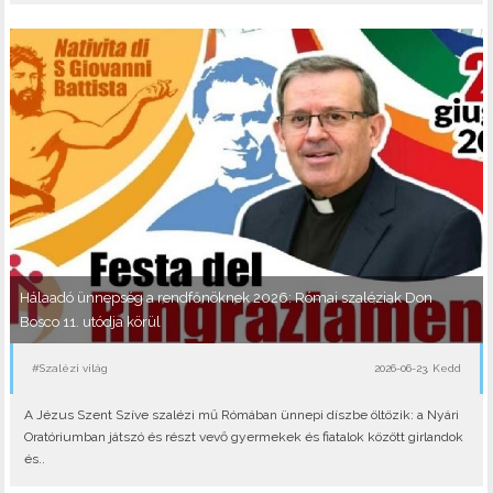
Hálaadó ünnepség a rendfőnöknek 2026: Római szaléziak Don
Bosco 11. utódja körül
#Szalézi világ
2026-06-23, Kedd
A Jézus Szent Szíve szalézi mű Rómában ünnepi díszbe öltözik: a Nyári
Oratóriumban játszó és részt vevő gyermekek és fiatalok között girlandok
és..