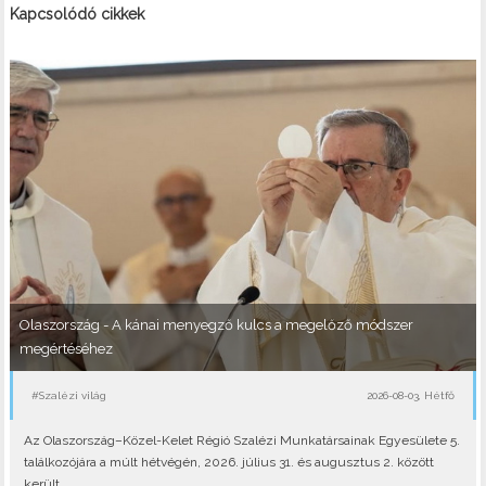
Kapcsolódó cikkek
Olaszország - A kánai menyegző kulcs a megelőző módszer
megértéséhez
#Szalézi világ
2026-08-03, Hétfő
Az Olaszország–Közel-Kelet Régió Szalézi Munkatársainak Egyesülete 5.
találkozójára a múlt hétvégén, 2026. július 31. és augusztus 2. között
került..