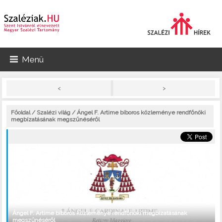
Menü
>
<
Főoldal
/
Szalézi világ
/ Ángel F. Artime bíboros közleménye rendfőnöki
megbízatásának megszűnéséről
Ángel F. Artime bíboros közleménye rendfőnöki megbízatásának
megszűnéséről