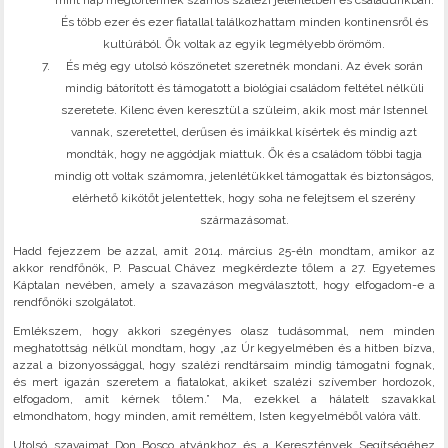
mint nap megtörténnek számos szalézi jelenlétben és családunkban.
És több ezer és ezer fiatallal találkozhattam minden kontinensről és
kultúrából. Ők voltak az egyik legmélyebb örömöm.
És még egy utolsó köszönetet szeretnék mondani. Az évek során
mindig bátorított és támogatott a biológiai családom feltétel nélküli
szeretete. Kilenc éven keresztül a szüleim, akik most már Istennel
vannak, szeretettel, derűsen és imáikkal kísértek és mindig azt
mondták, hogy ne aggódjak miattuk. Ők és a családom többi tagja
mindig ott voltak számomra, jelenlétükkel támogattak és biztonságos,
elérhető kikötőt jelentettek, hogy soha ne felejtsem el szerény
származásomat.
Hadd fejezzem be azzal, amit 2014. március 25-éln mondtam, amikor az
akkor rendfőnök, P. Pascual Chávez megkérdezte tőlem a 27. Egyetemes
Káptalan nevében, amely a szavazáson megválasztott, hogy elfogadom-e a
rendfőnöki szolgálatot.
Emlékszem, hogy akkori szegényes olasz tudásommal, nem minden
meghatottság nélkül mondtam, hogy „az Úr kegyelmében és a hitben bízva,
azzal a bizonyossággal, hogy szalézi rendtársaim mindig támogatni fognak,
és mert igazán szeretem a fiatalokat, akiket szalézi szívember hordozok,
elfogadom, amit kérnek tőlem.” Ma, ezekkel a hálatelt szavakkal
elmondhatom, hogy minden, amit reméltem, Isten kegyelméből valóra vált.
Utolsó szavaimat Don Bosco atyánkhoz és a Keresztények Segítségéhez