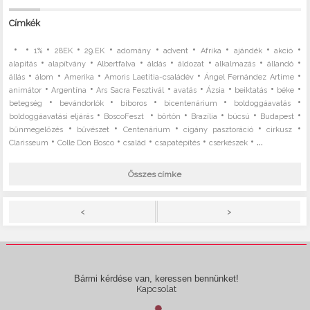
Címkék
•
•
•
•
•
•
•
•
•
•
1%
28EK
29.EK
adomány
advent
Afrika
ajándék
akció
•
•
•
•
•
•
•
alapítás
alapítvány
Albertfalva
áldás
áldozat
alkalmazás
állandó
•
•
•
•
•
állás
álom
Amerika
Amoris Laetitia-családév
Ángel Fernández Artime
•
•
•
•
•
•
•
animátor
Argentína
Ars Sacra Fesztivál
avatás
Ázsia
beiktatás
béke
•
•
•
•
•
betegség
bevándorlók
bíboros
bicentenárium
boldoggáavatás
•
•
•
•
•
•
boldoggáavatási eljárás
BoscoFeszt
börtön
Brazília
búcsú
Budapest
•
•
•
•
•
bűnmegelőzés
bűvészet
Centenárium
cigány pasztoráció
cirkusz
•
•
•
•
• ...
Clarisseum
Colle Don Bosco
család
csapatépítés
cserkészek
Összes címke
>
<
Bármi kérdése van, keressen bennünket!
Kapcsolat