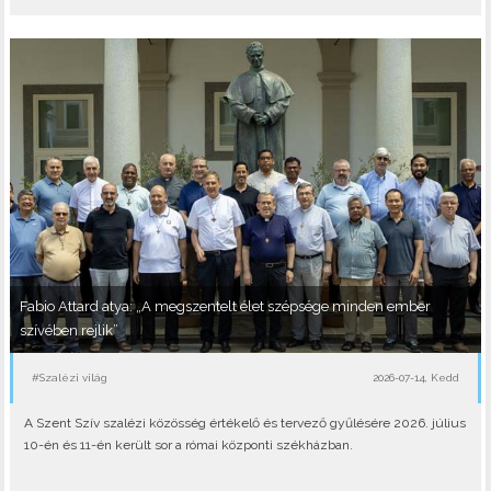
Fabio Attard atya: „A megszentelt élet szépsége minden ember
szívében rejlik”
#Szalézi világ
2026-07-14, Kedd
A Szent Szív szalézi közösség értékelő és tervező gyűlésére 2026. július
10-én és 11-én került sor a római központi székházban.