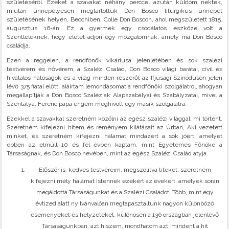
születéséről. Ezeket a szavakat néhány perccel azután küldöm nektek,
miután ünnepélyesen megtartottuk Don Bosco liturgikus ünnepét
születésének helyén, Becchiben, Colle Don Boscón, ahol megszületett 1815.
augusztus 16-án. Ez a gyermek egy csodálatos eszköze volt a
Szentléleknek, hogy életet adjon egy mozgalomnak, amely ma Don Bosco
családja.
Ezen a reggelen, a rendfőnök vikáriusa jelenlétében és sok szalézi
testvérem és nővérem, a Szalézi Család, Don Bosco világi barátai, civil és
hivatalos hatóságok és a világ minden részéről az Ifjúsági Szinóduson jelen
lévő 375 fiatal előtt, aláírtam lemondásomat a rendfőnöki szolgálatról, ahogyan
megállapítják a Don Bosco Szaléziak Alapszabályai és Szabályzatai, mivel a
Szentatya, Ferenc pápa engem meghívott egy másik szolgálatra.
Ezekkel a szavakkal szeretném közölni az egész szalézi világgal, mi történt.
Szeretném kifejezni hitem és reményem kilátásait az Úrban, Aki vezetett
minket, és szeretném kifejezni hálámat mindazért a sok jóért, amelyet
ebben az elmúlt 10 és fél évben kaptam, mint Egyetemes Főnöke a
Társaságnak, és Don Bosco nevében, mint az egész Szalézi Család atyja.
Először is, kedves testvéreim, megszólítva titeket, szeretném
kifejezni mély hálámat Istennek ezekért az évekért, amelyek során
megáldotta Társaságunkat és a Szalézi Családot. Több, mint egy
évtized alatt nyilvánvalóan megtapasztaltunk nagyon különböző
eseményeket és helyzeteket, különösen a 136 országban jelenlévő
Társaságunkban; azt hiszem, mondhatom azt, mindent a hit