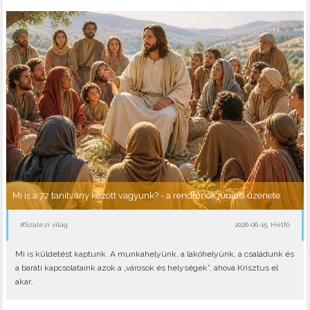
Mi is a 72 tanítvány között vagyunk? - a rendfőnök júniusi üzenete
#Szalézi világ
2026-06-15, Hétfő
Mi is küldetést kaptunk. A munkahelyünk, a lakóhelyünk, a családunk és
a baráti kapcsolataink azok a „városok és helységek”, ahová Krisztus el
akar..