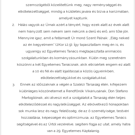
szemszögéből közelítettünk meg, nagy reménységgel és
elkötelezettséggel, mindig a küldetés javára és bízva a karizmában,
amelyet kaptunk.
Hálás vagyok az Úrnak azért a tényért, hogy ezek alatt az évek alatt
nem hiányzott sem nekem sem nekünk a derű és erő, ami tőle jön.
Mennyire igaz, amit a feltámadt Úr mond Szent Pálnak: „Elég neked
az én kegyelmem” (2Kor 12,9). Így tapasztaltam meg én is, és
ugyanígy az Egyetemes Tanács megtapasztalta animációs
szolgálatunkban és kormányzásunkban. Külön meg szeretném
köszönni a két Egyetemes Tanácsnak, akik elkísértek engem ez alatt
a 10 és fél év alatt lojalitással a közös ügyeinkben,
elkötelezettségükkel és szolgálatukkal.
Ennek az időszaknak a végén a Szalézi Társaság élén, kifejezem
különleges köszönetemet a Rendfőnök Vikáriusának, Don Stefano
Martogliónak, aki átveszi ezt a szolgálatot a Társaság élén teljes
elköteleződéssel és nagylelkűséggel. Az elkövetkező hónapokban
sok munka lesz és nagy felelősség, de az ő személyisége, testvéri
hozzáállása, képességei és optimizmusa, az Egyetemes Tanács
segítségével és az Úrtól vezérelve, segíteni fogja az utat, amely hátra
van a 29. Egyetemes Káptalanig.