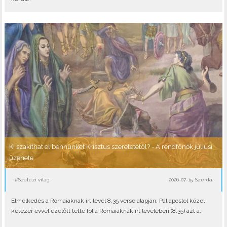
Ki szakíthat el bennünket Krisztus szeretetétől? - A rendfőnök júliusi
üzenete
#Szalézi világ
2026-07-15, Szerda
Elmélkedés a Rómaiaknak írt levél 8,35 verse alapján: Pál apostol közel
kétezer évvel ezelőtt tette föl a Rómaiaknak írt levelében (8,35) azt a..