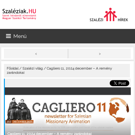
Menü
>
<
Főoldal
/
Szalézi világ
/ Cagliero 11, 2024 december – A remény
zarándokai
Cagliero 11, 2024 december – A remény zarándokai