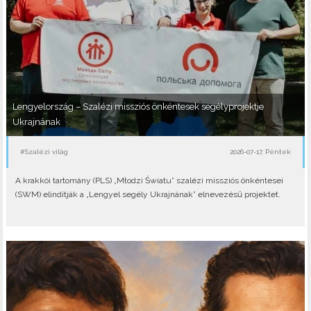
Lengyelország – Szalézi missziós önkéntesek segélyprojektje
Ukrajnának
#Szalézi világ
2026-07-17, Péntek
A krakkói tartomány (PLS) „Młodzi Światu” szalézi missziós önkéntesei
(SWM) elindítják a „Lengyel segély Ukrajnának” elnevezésű projektet.