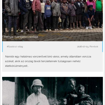
Kenya - Langata csodája
#Szalézi világ
2026-07-03, Péntek
Nairobi egy hatalmas vonzerővel bíró város, amely állandóan vonzza
azokat, akik az ország távoli területeinek túlságosan nehéz
életkörülményeit..