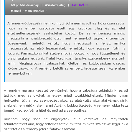
2024-12-01 Vasárnap |
#Szalézi világ
|
ARCHIVÁLT
misszió
•
misszionárius
•
A reményről beszélni nem könnyű. Soha nem is volt az, különösen azóta,
hogy az ember csapdába esett egy kaotikus világ és az élet
értelmetlenségének szakadékai között. De az emberiség mindig
megtalálta a továbbvezető utat, mert reményből vagyunk teremtve.
Édesanyánk méhétől várjuk, hogy meglássuk a fényt, amikor
megtesszük az első lépéseinket, reméljük, hogy egyszer futni is
fogunk. Kamaszkorunkat átélve arról álmodozunk, hogy függetlenek és
biztonságban legyünk. Fiatal korunkban tanulva szakemberek akarunk
lenni. Meghatározva hivatásunkat, jólétben és boldogságban gazdag
jövőre vágyunk. A remény betölti az embert, teljessé teszi. Az ember
reményből van.
A remény ma arra késztet bennünket, hogy a valóságra tekintsünk, és ott
találjuk meg az okokat, amelyek miatt továbbléphetünk. Minden olyan
helyzeten túl, amely szenvedést okoz, az átalakulás pillanatai várnak ránk,
amíg el nem érjük Isten, a mi Atyánk boldog ölelését. A remény jobbá tesz
bennünket, elkíséri a hitet és erőt ad a szeretethez.
Kívánom, hogy soha ne engedjétek le a karotokat, és irányítsátok
tekinteteteket arra, hogy felfedezzétek, mi tesz minket szalézivá: legyünk a
szeretet és a remény jelei a fiatalok számára.