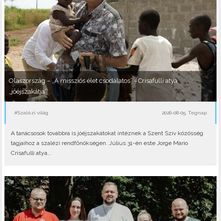
Olaszország – „A missziós élet csodálatos” - Crisafulli atya
„jóéjszakátja”
#Szalézi világ
2026-08-05, Tegnap
A tanácsosok továbbra is jóéjszakátokat intéznek a Szent Szív közösség
tagjaihoz a szalézi rendfőnökségen. Július 31-én este Jorge Mario
Crisafulli atya,..