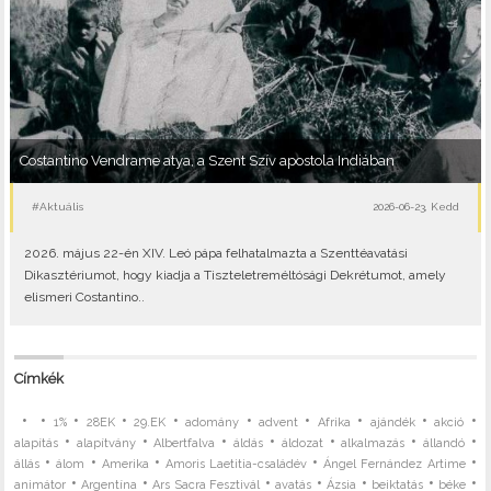
Costantino Vendrame atya, a Szent Szív apostola Indiában
#Aktuális
2026-06-23, Kedd
2026. május 22-én XIV. Leó pápa felhatalmazta a Szenttéavatási
Dikasztériumot, hogy kiadja a Tiszteletreméltósági Dekrétumot, amely
elismeri Costantino..
Címkék
•
•
•
•
•
•
•
•
•
•
1%
28EK
29.EK
adomány
advent
Afrika
ajándék
akció
•
•
•
•
•
•
•
alapítás
alapítvány
Albertfalva
áldás
áldozat
alkalmazás
állandó
•
•
•
•
•
állás
álom
Amerika
Amoris Laetitia-családév
Ángel Fernández Artime
•
•
•
•
•
•
•
animátor
Argentína
Ars Sacra Fesztivál
avatás
Ázsia
beiktatás
béke