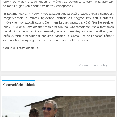
egyik és másik ország között. A művek az egyes történelmi pillanatokban
felmerülő igények szerint születtek és fejlődtek.
El kell mondanunk, hogy mivel Salvador volt az első ország, ahová a szaléziak
megérkeztek, a művek fejlődtek, nőttek, és nagyon robusztus oktatási
művekké konszolidálódtak. De innen kaptak választ a különféle kérésekre,
hogy küldjenek szaléziakat más országokba. Guatemalában ma a formációs
házak és a misszionáriusi művek, valamint néhány oktatási tevékenység
erős. A többi országban (Honduras, Nicaragua, Costa Rica és Panama) főként
oktatási tevékenység et végzünk és néhány plébániánk van.
Cagliero 11/Szaléziak.HU
Vissza az oldal tetejére
Kapcsolódó cikkek