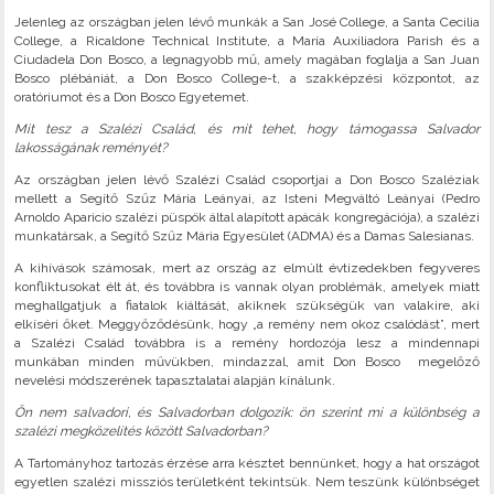
Jelenleg az országban jelen lévő munkák a San José College, a Santa Cecilia
College, a Ricaldone Technical Institute, a María Auxiliadora Parish és a
Ciudadela Don Bosco, a legnagyobb mű, amely magában foglalja a San Juan
Bosco plébániát, a Don Bosco College-t, a szakképzési központot, az
oratóriumot és a Don Bosco Egyetemet.
Mit tesz a Szalézi Család, és mit tehet, hogy támogassa Salvador
lakosságának reményét?
Az országban jelen lévő Szalézi Család csoportjai a Don Bosco Szaléziak
mellett a Segítő Szűz Mária Leányai, az Isteni Megváltó Leányai (Pedro
Arnoldo Aparicio szalézi püspök által alapított apácák kongregációja), a szalézi
munkatársak, a Segítő Szűz Mária Egyesület (ADMA) és a Damas Salesianas.
A kihívások számosak, mert az ország az elmúlt évtizedekben fegyveres
konfliktusokat élt át, és továbbra is vannak olyan problémák, amelyek miatt
meghallgatjuk a fiatalok kiáltását, akiknek szükségük van valakire, aki
elkíséri őket. Meggyőződésünk, hogy „a remény nem okoz csalódást”, mert
a Szalézi Család továbbra is a remény hordozója lesz a mindennapi
munkában minden művükben, mindazzal, amit Don Bosco megelőző
nevelési módszerének tapasztalatai alapján kínálunk.
Ön nem salvadori, és Salvadorban dolgozik: ön szerint mi a különbség a
szalézi megközelítés között Salvadorban?
A Tartományhoz tartozás érzése arra késztet bennünket, hogy a hat országot
egyetlen szalézi missziós területként tekintsük. Nem teszünk különbséget