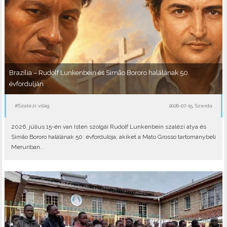
Brazília – Rudolf Lunkenbein és Simão Bororo halálának 50.
évfordulján
#Szalézi világ
2026-07-15, Szerda
2026. július 15-én van Isten szolgái Rudolf Lunkenbein szalézi atya és
Simão Bororo halálának 50. évfordulója, akiket a Mato Grosso tartománybeli
Meruriban..