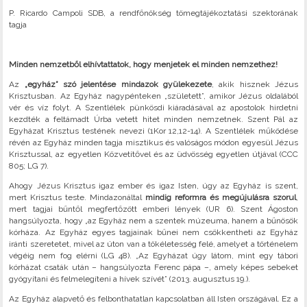
P. Ricardo Campoli SDB, a rendfőnökség tömegtájékoztatási szektorának
tagja
Minden nemzetből elhívtattatok, hogy menjetek el minden nemzethez!
Az
„egyház” szó jelentése mindazok gyülekezete
, akik hisznek Jézus
Krisztusban. Az Egyház nagypénteken „született”, amikor Jézus oldalából
vér és víz folyt. A Szentlélek pünkösdi kiáradásával az apostolok hirdetni
kezdték a feltámadt Úrba vetett hitet minden nemzetnek. Szent Pál az
Egyházat Krisztus testének nevezi (1Kor 12,12-14). A Szentlélek működése
révén az Egyház minden tagja misztikus és valóságos módon egyesül Jézus
Krisztussal, az egyetlen Közvetítővel és az üdvösség egyetlen útjával (CCC
805; LG 7).
Ahogy Jézus Krisztus igaz ember és igaz Isten, úgy az Egyház is szent,
mert Krisztus teste. Mindazonáltal
mindig reformra és megújulásra szorul
,
mert tagjai bűntől megfertőzött emberi lények (UR 6). Szent Ágoston
hangsúlyozta, hogy „az Egyház nem a szentek múzeuma, hanem a bűnösök
kórháza. Az Egyház egyes tagjainak bűnei nem csökkentheti az Egyház
iránti szeretetet, mivel az úton van a tökéletesség felé, amelyet a történelem
végéig nem fog elérni (LG 48). „Az Egyházat úgy látom, mint egy tábori
kórházat csaták után – hangsúlyozta Ferenc pápa –, amely képes sebeket
gyógyítani és felmelegíteni a hívek szívét” (2013. augusztus 19.).
Az Egyház alapvető és felbonthatatlan kapcsolatban áll Isten országával. Ez a