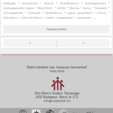
•
•
•
•
•
betegség
bevándorlók
bíboros
bicentenárium
boldoggáavatás
•
•
•
•
•
•
boldoggáavatási eljárás
BoscoFeszt
börtön
Brazília
búcsú
Budapest
•
•
•
•
•
bűnmegelőzés
bűvészet
Centenárium
cigány pasztoráció
cirkusz
•
•
•
•
• ...
Clarisseum
Colle Don Bosco
család
csapatépítés
cserkészek
Összes címke
>
<
Bármi kérdése van, keressen bennünket!
Kapcsolat
Don Bosco Szalézi Társasága
1032 Budapest, Bécsi út 173.
info@szaleziak.hu