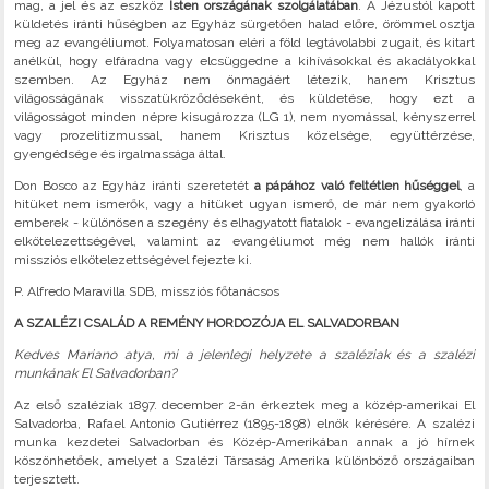
mag, a jel és az eszköz
Isten országának szolgálatában
. A Jézustól kapott
küldetés iránti hűségben az Egyház sürgetően halad előre, örömmel osztja
meg az evangéliumot. Folyamatosan eléri a föld legtávolabbi zugait, és kitart
anélkül, hogy elfáradna vagy elcsüggedne a kihívásokkal és akadályokkal
szemben. Az Egyház nem önmagáért létezik, hanem Krisztus
világosságának visszatükröződéseként, és küldetése, hogy ezt a
világosságot minden népre kisugározza (LG 1), nem nyomással, kényszerrel
vagy prozelitizmussal, hanem Krisztus közelsége, együttérzése,
gyengédsége és irgalmassága által.
Don Bosco az Egyház iránti szeretetét
a pápához való feltétlen hűséggel
, a
hitüket nem ismerők, vagy a hitüket ugyan ismerő, de már nem gyakorló
emberek - különösen a szegény és elhagyatott fiatalok - evangelizálása iránti
elkötelezettségével, valamint az evangéliumot még nem hallók iránti
missziós elkötelezettségével fejezte ki.
P. Alfredo Maravilla SDB, missziós főtanácsos
A SZALÉZI CSALÁD A REMÉNY HORDOZÓJA EL SALVADORBAN
Kedves Mariano atya, mi a jelenlegi helyzete a szaléziak és a szalézi
munkának El Salvadorban?
Az első szaléziak 1897. december 2-án érkeztek meg a közép-amerikai El
Salvadorba, Rafael Antonio Gutiérrez (1895-1898) elnök kérésére. A szalézi
munka kezdetei Salvadorban és Közép-Amerikában annak a jó hírnek
köszönhetőek, amelyet a Szalézi Társaság Amerika különböző országaiban
terjesztett.