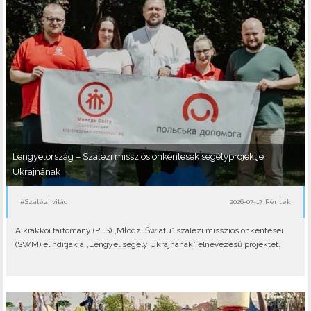
Lengyelország – Szalézi missziós önkéntesek segélyprojektje
Ukrajnának
#Szalézi világ
2026-07-17, Péntek
A krakkói tartomány (PLS) „Młodzi Światu” szalézi missziós önkéntesei
(SWM) elindítják a „Lengyel segély Ukrajnának” elnevezésű projektet.