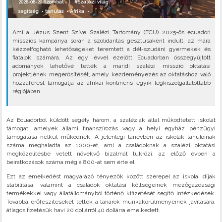
2026-06-20 Szombat |
#Szalézi világ
segítség
•
tanulás
•
Afrika
•
Ami a Jézus Szent Szíve Szalézi Tartomány (ECU) 2025-ös ecuadori
missziós kampánya során a szolidaritás gesztusaként indult, az mára
kézzelfogható lehetőségeket teremtett a dél-szudáni gyermekek és
fiatalok számára. Az egy évvel ezelőtt Ecuadorban összegyűjtött
adományok lehetővé tették a maridi szalézi misszió oktatási
projektjének megerősítését, amely kezdeményezés az oktatáshoz való
hozzáférést támogatja az afrikai kontinens egyik legkiszolgáltatottabb
régiójában.
Az Ecuadorból küldött segély három, a szaléziak által működtetett iskolát
támogat, amelyek állami finanszírozás vagy a helyi egyház pénzügyi
támogatása nélkül működnek. A jelenlegi tanévben az iskolák tanulóinak
száma meghaladta az 1000-et, ami a családoknak a szalézi oktatási
megközelítésbe vetett növekvő bizalmát tükrözi: az előző évben a
beiratkozások száma még a 800-at sem érte el.
Ezt az emelkedést magyarázó tényezők között szerepel az iskolai díjak
stabilitása, valamint a családok oktatási költségeinek mezőgazdasági
termékekkel vagy állatállományból történő kifizetését segítő intézkedések.
Továbbá erőfeszítéseket tettek a tanárok munkakörülményeinek javítására,
átlagos fizetésük havi 20 dollárról 40 dollárra emelkedett.