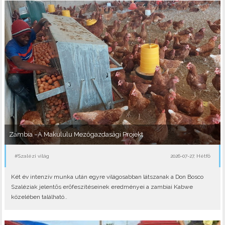
Zambia –A Makululu Mezőgazdasági Projekt
#Szalézi világ
2026-07-27, Hétfő
Két év intenzív munka után egyre világosabban látszanak a Don Bosco
Szaléziak jelentős erőfeszítéseinek eredményei a zambiai Kabwe
közelében található..