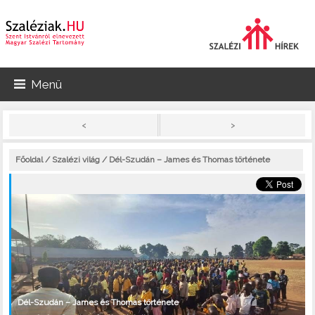
Menü
>
<
Főoldal
/
Szalézi világ
/ Dél-Szudán – James és Thomas története
Dél-Szudán – James és Thomas története