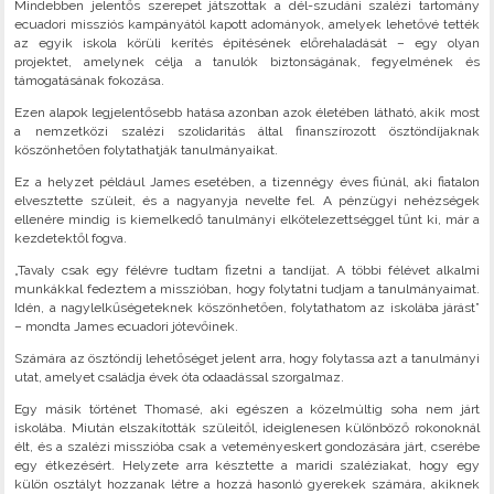
Mindebben jelentős szerepet játszottak a dél-szudáni szalézi tartomány
ecuadori missziós kampányától kapott adományok, amelyek lehetővé tették
az egyik iskola körüli kerítés építésének előrehaladását – egy olyan
projektet, amelynek célja a tanulók biztonságának, fegyelmének és
támogatásának fokozása.
Ezen alapok legjelentősebb hatása azonban azok életében látható, akik most
a nemzetközi szalézi szolidaritás által finanszírozott ösztöndíjaknak
köszönhetően folytathatják tanulmányaikat.
Ez a helyzet például James esetében, a tizennégy éves fiúnál, aki fiatalon
elvesztette szüleit, és a nagyanyja nevelte fel. A pénzügyi nehézségek
ellenére mindig is kiemelkedő tanulmányi elkötelezettséggel tűnt ki, már a
kezdetektől fogva.
„Tavaly csak egy félévre tudtam fizetni a tandíjat. A többi félévet alkalmi
munkákkal fedeztem a misszióban, hogy folytatni tudjam a tanulmányaimat.
Idén, a nagylelkűségeteknek köszönhetően, folytathatom az iskolába járást”
– mondta James ecuadori jótevőinek.
Számára az ösztöndíj lehetőséget jelent arra, hogy folytassa azt a tanulmányi
utat, amelyet családja évek óta odaadással szorgalmaz.
Egy másik történet Thomasé, aki egészen a közelmúltig soha nem járt
iskolába. Miután elszakították szüleitől, ideiglenesen különböző rokonoknál
élt, és a szalézi misszióba csak a veteményeskert gondozására járt, cserébe
egy étkezésért. Helyzete arra késztette a maridi szaléziakat, hogy egy
külön osztályt hozzanak létre a hozzá hasonló gyerekek számára, akiknek