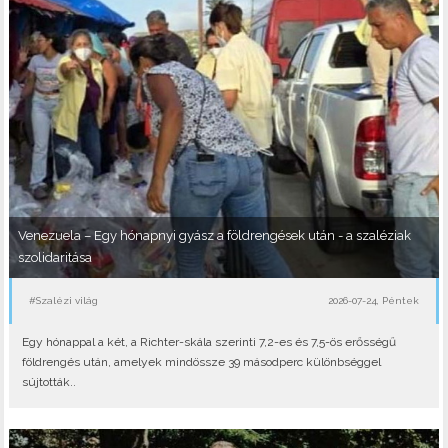
Venezuela – Egy hónapnyi gyász a földrengések után - a szaléziak
szolidaritása
#Szalézi világ
2026-07-24, Péntek
Egy hónappal a két, a Richter-skála szerinti 7,2-es és 7,5-ös erősségű
földrengés után, amelyek mindössze 39 másodperc különbséggel
sújtották..