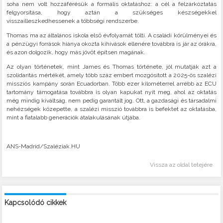
soha nem volt hozzáférésük a formális oktatáshoz: a cél a felzárkóztatás
felgyorsítása, hogy aztán a szükséges készségekkel
visszailleszkedhessenek a többségi rendszerbe.
Thomas ma az általános iskola első évfolyamát tölti. A családi körülményei és
a pénzügyi források hiánya okozta kihívások ellenére továbbra is jár az órákra,
és azon dolgozik, hogy más jövőt építsen magának.
Az olyan történetek, mint James és Thomas története, jól mutatják azt a
szolidaritás mértékét, amely több száz embert mozgósított a 2025-ös szalézi
missziós kampány során Ecuadorban. Több ezer kilométerrel arrébb az ECU
tartomány támogatása továbbra is olyan kapukat nyit meg, ahol az oktatás
még mindig kiváltság, nem pedig garantált jog. Ott, a gazdasági és társadalmi
nehézségek közepette, a szalézi misszió továbbra is befektet az oktatásba,
mint a fiatalabb generációk átalakulásának útjába.
ANS-Madrid/Szaléziak.HU
Vissza az oldal tetejére
Kapcsolódó cikkek