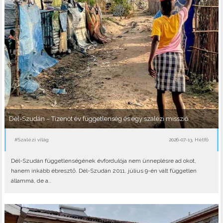
Dél-Szudán – Tizenöt év függetlenség és egy szalézi misszió
#Szalézi világ
2026-07-13, Hétfő
Dél-Szudán függetlenségének évfordulója nem ünneplésre ad okot,
hanem inkább ébresztő. Dél-Szudán 2011. július 9-én vált független
állammá, de a..