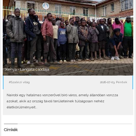
Kenya - Langata csodája
#Szalézi világ
2026-07-03, Péntek
Nairobi egy hatalmas vonzerővel bíró város, amely állandóan vonzza
azokat, akik az ország távoli területeinek túlságosan nehéz
életkörülményeit..
Címkék