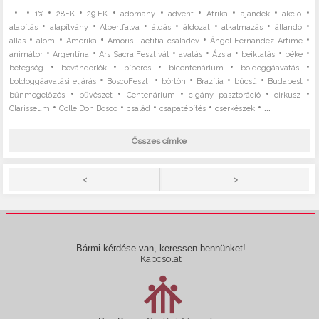
•
•
•
•
•
•
•
•
•
•
1%
28EK
29.EK
adomány
advent
Afrika
ajándék
akció
•
•
•
•
•
•
•
alapítás
alapítvány
Albertfalva
áldás
áldozat
alkalmazás
állandó
•
•
•
•
•
állás
álom
Amerika
Amoris Laetitia-családév
Ángel Fernández Artime
•
•
•
•
•
•
•
animátor
Argentína
Ars Sacra Fesztivál
avatás
Ázsia
beiktatás
béke
•
•
•
•
•
betegség
bevándorlók
bíboros
bicentenárium
boldoggáavatás
•
•
•
•
•
•
boldoggáavatási eljárás
BoscoFeszt
börtön
Brazília
búcsú
Budapest
•
•
•
•
•
bűnmegelőzés
bűvészet
Centenárium
cigány pasztoráció
cirkusz
•
•
•
•
• ...
Clarisseum
Colle Don Bosco
család
csapatépítés
cserkészek
Összes címke
>
<
Bármi kérdése van, keressen bennünket!
Kapcsolat